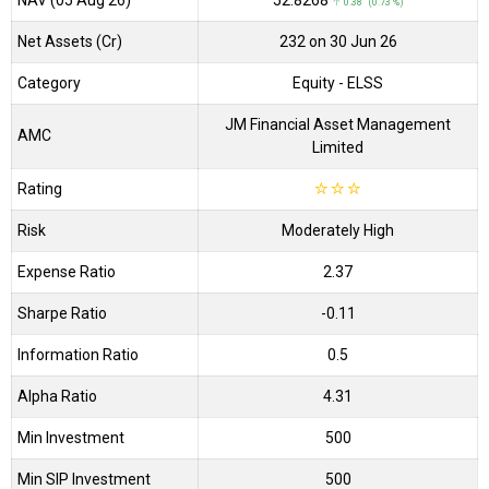
NAV (05 Aug 26)
₹52.8268
↑ 0.38 (0.73 %)
Net Assets (Cr)
₹232 on 30 Jun 26
Category
Equity
- ELSS
JM Financial Asset Management
AMC
Limited
Rating
☆
☆
☆
Risk
Moderately High
Expense Ratio
2.37
Sharpe Ratio
-0.11
Information Ratio
0.5
Alpha Ratio
4.31
Min Investment
500
Min SIP Investment
500