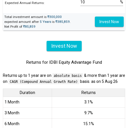
%
Expected Annual Returns:
Total investment amount is
₹300,000
Invest Now
expected amount after
5 Years
is
₹385,859
.
Net Profit of
₹85,859
Invest Now
Returns for IDBI Equity Advantage Fund
Returns up to 1 year are on
& more than 1 year are
absolute basis
on
basis. as on 5 Aug 26
CAGR (Compound Annual Growth Rate)
Duration
Returns
1 Month
3.1%
3 Month
9.7%
6 Month
15.1%