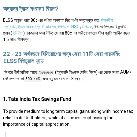
অন্যান্য ট্যাক্স সংরক্ষণ বিকল্প?
ELSS অনুরূপ ধারা 80c এর অধীনে অন্যান্য বিকল্পগুলি অন্তর্ভুক্ত করে:
জীবনবীমা
প্রিমিয়াম
,
ট্যাক্স সংরক্ষণ স্থায়ী আমানত
,
পিপিএফ
,
NSC
,
ইপিএফ
, ইউনিট লিঙ্কড ইক্যুইটি
প্ল্যান (
ইউলিপ
) একজনের জানা উচিত যে ধারা 80c এর অধীনে সঞ্চয়ের সীমা প্রতি আর্থিক বছরে
1.5 লাখে সীমাবদ্ধ।
22 - 23 অর্থবছরে বিনিয়োগের জন্য সেরা 11টি সেরা পারফর্মিং
ELSS মিউচুয়াল ফান্ড
*উপরে শীর্ষ তালিকা আছে
(ইক্যুইটি লিঙ্কড সেভিং স্কিম) এর থেকে উপরে AUM/
ইএলএসএস
নেট সম্পদ থাকা
এবং ফান্ডের বয়স >= 3 বছর।
500 কোটি
1. Tata India Tax Savings Fund
To provide medium to long term capital gains along with income tax
relief to its Unitholders, while at all times emphasising the
importance of capital appreciation..