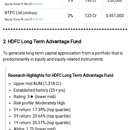
3%
₹130 Cr
230,000
Equity
, Since
31 Dec 20 |
500480
NTPC Ltd
(Utilities)
3%
₹123 Cr
3,451,000
Equity
, Since
30 Jun 21 |
532555
2. HDFC Long Term Advantage Fund
To generate long term capital appreciation from a portfolio that is
predominantly in equity and equity related instruments
Research Highlights for HDFC Long Term Advantage Fund
Upper mid AUM (₹1,318 Cr).
Established history (25+ yrs).
Rating: 3★ (lower mid).
Risk profile: Moderately High.
5Y return: 17.39% (top quartile).
3Y return: 20.64% (top quartile).
1Y return: 35.51% (top quartile).
Alpha: 1.75 (lower mid).