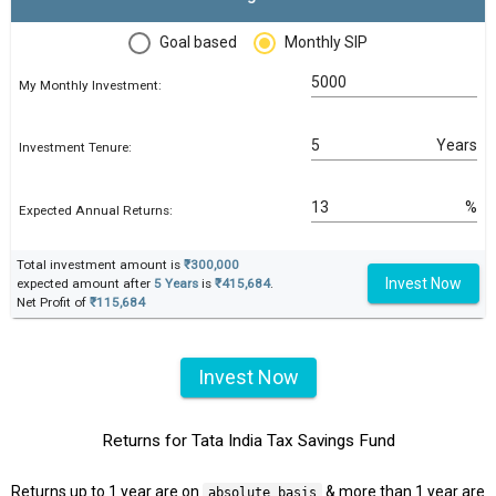
Goal based
Monthly SIP
My Monthly Investment:
Years
Investment Tenure:
%
Expected Annual Returns:
Total investment amount is
₹300,000
Invest Now
expected amount after
5 Years
is
₹415,684
.
Net Profit of
₹115,684
Invest Now
Returns for Tata India Tax Savings Fund
Returns up to 1 year are on
& more than 1 year are
absolute basis