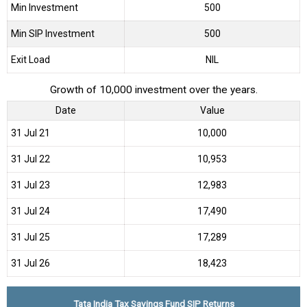
Min Investment
500
Min SIP Investment
500
Exit Load
NIL
Growth of 10,000 investment over the years.
Date
Value
31 Jul 21
₹10,000
31 Jul 22
₹10,953
31 Jul 23
₹12,983
31 Jul 24
₹17,490
31 Jul 25
₹17,289
31 Jul 26
₹18,423
Tata India Tax Savings Fund SIP Returns