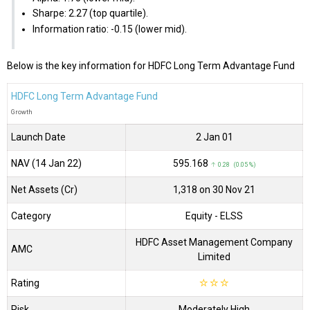
Sharpe: 2.27 (top quartile).
Information ratio: -0.15 (lower mid).
Below is the key information for HDFC Long Term Advantage Fund
HDFC Long Term Advantage Fund
Growth
Launch Date
2 Jan 01
NAV (14 Jan 22)
₹595.168
↑ 0.28 (0.05 %)
Net Assets (Cr)
₹1,318 on 30 Nov 21
Category
Equity
- ELSS
HDFC Asset Management Company
AMC
Limited
Rating
☆
☆
☆
Risk
Moderately High