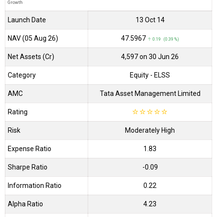
Growth
Launch Date
13 Oct 14
NAV (05 Aug 26)
₹47.5967
↑ 0.19 (0.39 %)
Net Assets (Cr)
₹4,597 on 30 Jun 26
Category
Equity
- ELSS
AMC
Tata Asset Management Limited
Rating
☆
☆
☆
☆
☆
Risk
Moderately High
Expense Ratio
1.83
Sharpe Ratio
-0.09
Information Ratio
0.22
Alpha Ratio
4.23