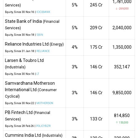
1,781,000
5%
₹245 Cr
Services)
↓ -269,000
Equity
, Since
30 Nov 16 |
ICICIBANK
State Bank of India
(Financial
5%
₹209 Cr
2,040,000
Services)
Equity
, Since
30 Nov 18 |
SBIN
Reliance Industries Ltd
(Energy)
4%
₹175 Cr
1,350,000
Equity
, Since
31 Jan 18 |
RELIANCE
Larsen & Toubro Ltd
3%
₹146 Cr
352,147
(Industrials)
Equity
, Since
30 Nov 16 |
LT
Samvardhana Motherson
International Ltd
(Consumer
3%
₹146 Cr
9,850,000
Cyclical)
Equity
, Since
30 Nov 22 |
MOTHERSON
PB Fintech Ltd
(Financial
814,850
3%
₹133 Cr
Services)
↑ 150,000
Equity
, Since
28 Feb 26 |
POLICYBZR
Cummins India Ltd
(Industrials)