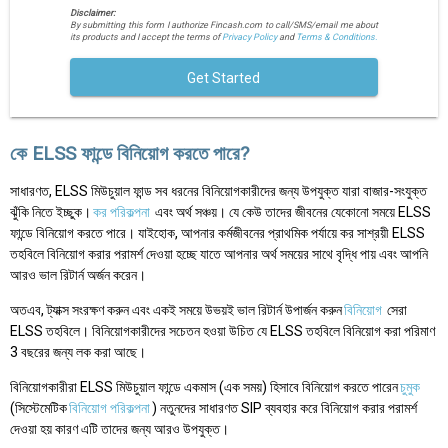
Disclaimer:
By submitting this form I authorize Fincash.com to call/SMS/email me about
its products and I accept the terms of
Privacy Policy
and
Terms & Conditions.
Get Started
কে ELSS ফান্ডে বিনিয়োগ করতে পারে?
সাধারণত, ELSS মিউচুয়াল ফান্ড সব ধরনের বিনিয়োগকারীদের জন্য উপযুক্ত যারা বাজার-সংযুক্ত
ঝুঁকি নিতে ইচ্ছুক।
কর পরিকল্পনা
এবং অর্থ সঞ্চয়। যে কেউ তাদের জীবনের যেকোনো সময়ে ELSS
ফান্ডে বিনিয়োগ করতে পারে। যাইহোক, আপনার কর্মজীবনের প্রাথমিক পর্যায়ে কর সাশ্রয়ী ELSS
তহবিলে বিনিয়োগ করার পরামর্শ দেওয়া হচ্ছে যাতে আপনার অর্থ সময়ের সাথে বৃদ্ধি পায় এবং আপনি
আরও ভাল রিটার্ন অর্জন করেন।
অতএব, ট্যাক্স সংরক্ষণ করুন এবং একই সময়ে উভয়ই ভাল রিটার্ন উপার্জন করুন
বিনিয়োগ
সেরা
ELSS তহবিলে। বিনিয়োগকারীদের সচেতন হওয়া উচিত যে ELSS তহবিলে বিনিয়োগ করা পরিমাণ
3 বছরের জন্য লক করা আছে।
বিনিয়োগকারীরা ELSS মিউচুয়াল ফান্ডে একমাস (এক সময়) হিসাবে বিনিয়োগ করতে পারেন
চুমুক
(সিস্টেমেটিক
বিনিয়োগ পরিকল্পনা
) নতুনদের সাধারণত SIP ব্যবহার করে বিনিয়োগ করার পরামর্শ
দেওয়া হয় কারণ এটি তাদের জন্য আরও উপযুক্ত।