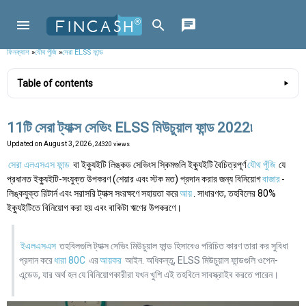
ফিনক্যাশ
»
যৌথ পুঁজি
»
সেরা ELSS ফান্ড
Table of contents
11টি সেরা ট্যাক্স সেভিং ELSS মিউচুয়াল ফান্ড 2022৷
Updated on
August 3, 2026
, 24320 views
সেরা এলএসএস ফান্ড
বা ইক্যুইটি লিঙ্কড সেভিংস স্কিমগুলি ইক্যুইটি বৈচিত্রপূর্ণ
যৌথ পুঁজি
যে
প্রধানত ইক্যুইটি-সংযুক্ত উপকরণ (শেয়ার এবং স্টক মত) প্রদান করার জন্য বিনিয়োগ
বাজার
-
লিঙ্কযুক্ত রিটার্ন এবং সরাসরি ট্যাক্স সংরক্ষণে সহায়তা করে
আয়
. সাধারণত, তহবিলের 80%
ইক্যুইটিতে বিনিয়োগ করা হয় এবং বাকিটা ঋণের উপকরণে।
ইএলএসএস
তহবিলগুলি ট্যাক্স সেভিং মিউচুয়াল ফান্ড হিসাবেও পরিচিত কারণ তারা কর সুবিধা
প্রদান করে
ধারা 80C
এর
আয়কর
আইন. অধিকন্তু, ELSS মিউচুয়াল ফান্ডগুলি ওপেন-
এন্ডেড, যার অর্থ হল যে বিনিয়োগকারীরা যখন খুশি এই তহবিলে সাবস্ক্রাইব করতে পারেন।