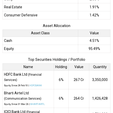
Real Estate
1.91%
Consumer Defensive
1.42%
Asset Allocation
Asset Class
Value
Cash
4.51%
Equity
95.49%
Top Securities Holdings / Portfolio
Name
Holding
Value
Quantity
HDFC Bank Ltd
(Financial
6%
₹267 Cr
3,350,000
Services)
Equity
, Since
28 Feb 10 |
HDFCBANK
Bharti Airtel Ltd
6%
₹264 Cr
1,426,428
(Communication Services)
Equity
, Since
31 Mar 26 |
BHARTIARTL
ICICI Bank Ltd
(Financial