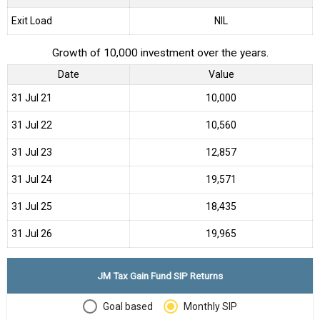
Exit Load
NIL
Growth of 10,000 investment over the years.
Date
Value
31 Jul 21
₹10,000
31 Jul 22
₹10,560
31 Jul 23
₹12,857
31 Jul 24
₹19,571
31 Jul 25
₹18,435
31 Jul 26
₹19,965
JM Tax Gain Fund SIP Returns
Goal based
Monthly SIP