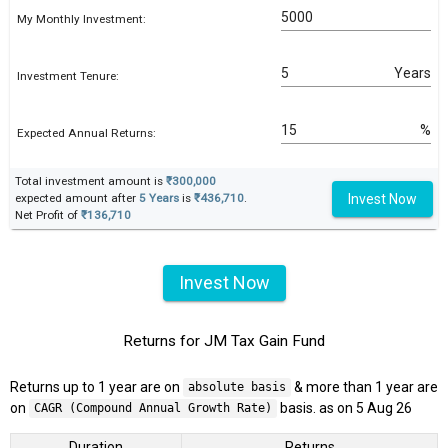
My Monthly Investment:
Years
Investment Tenure:
%
Expected Annual Returns:
Total investment amount is
₹300,000
Invest Now
expected amount after
5 Years
is
₹436,710
.
Net Profit of
₹136,710
Invest Now
Returns for JM Tax Gain Fund
Returns up to 1 year are on
& more than 1 year are
absolute basis
on
basis. as on 5 Aug 26
CAGR (Compound Annual Growth Rate)
Duration
Returns