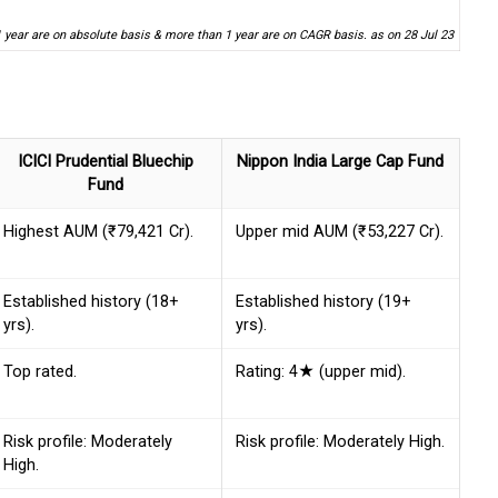
1 year are on absolute basis & more than 1 year are on CAGR basis. as on 28 Jul 23
ICICI Prudential Bluechip
Nippon India Large Cap Fund
Fund
Highest AUM (₹79,421 Cr).
Upper mid AUM (₹53,227 Cr).
Established history (18+
Established history (19+
yrs).
yrs).
Top rated.
Rating: 4★ (upper mid).
Risk profile: Moderately
Risk profile: Moderately High.
High.