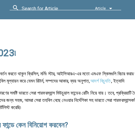
Search for Article
Article
2023৷
বর্তন করতে থাকুন ক্রিসিল, মর্নিং স্টার, আইসিআরএ-এর মতো এমএফ স্কিমগুলি বিচার করার জ
 মূল্যায়ন করে যেমন রিটার্ন, সম্পদের আকার, ব্যয় অনুপাত,
আদর্শ বিচ্যুতি
, ইত্যাদি
ণের সমষ্টি ভারতে সেরা পারফরম্যান্স মিউচুয়াল ফান্ডের রেটিং নিয়ে যায়। তবে, প্রক্রিয়াটি
ীদের জন্য সহজ, আমরা সেরা তহবিল বেছে নেওয়ার নির্দেশিকা সহ ভারতে সেরা পারফরম্যান্সকার
র্টলিস্ট করেছি৷
াল ফান্ডে কেন বিনিয়োগ করবেন?