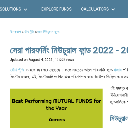
SOLUTIONS
EXPLORE FUNDS
CALCULATORS
ফিনক্যাশ
»
যৌথ পুঁজি
»
সেরা মিউচুয়াল ফান্ড
সেরা পারফর্মিং মিউচুয়াল ফান্ড 2022 - 
Updated on
August 4, 2026
, 191272 views
যৌথ পুঁজি
ভারতে বছর ধরে বেড়েছে। ফলে সবচেয়ে ভালো পারফর্মিং ফান্ড
বাজার
পরি
সিস্টেম রয়েছে৷ এই সিস্টেমগুলি গুণগত এবং পরিমাণগত কারণের উপর ভিত্তি করে তহবিল
এই সমস্ত কার
বিনিয়োগকার
ফান্ডগুলিকে শ
মিউচুয়