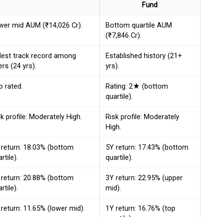
Fund
wer mid AUM (₹14,026 Cr).
Bottom quartile AUM
(₹7,846 Cr).
dest track record among
Established history (21+
rs (24 yrs).
yrs).
p rated.
Rating: 2★ (bottom
quartile).
k profile: Moderately High.
Risk profile: Moderately
High.
 return: 18.03% (bottom
5Y return: 17.43% (bottom
rtile).
quartile).
 return: 20.88% (bottom
3Y return: 22.95% (upper
rtile).
mid).
 return: 11.65% (lower mid).
1Y return: 16.76% (top