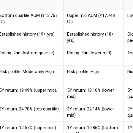
Bottom quartile AUM (₹13,767
Upper mid AUM (₹17,748
Lo
Cr).
Cr).
Established history (19+ yrs).
Established history (18+
Ol
yrs).
pee
Rating: 2★ (bottom quartile).
Rating: 3★ (lower mid).
To
Risk profile: Moderately High.
Risk profile: High.
Ris
5Y return: 19.49% (upper mid).
5Y return: 18.16% (lower
5Y
mid).
qua
3Y return: 24.70% (top quartile).
3Y return: 22.14% (lower
3Y
mid).
qua
1Y return: 12.57% (upper mid).
1Y return: 10.86% (bottom
1Y