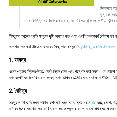
মিউচুয়াল ফা
বৃদ্ধিতে সহা
পারেন বিভিন্ন তহবিল বিকল্প রয়েছে, সরাসরি কম-ঝুঁকি থেকে উচ্চ-ঝুঁকি
মিউচুয়াল ফান্ডের প্রতি মানুষের দৃষ্টি আকর্ষণ করে এমন একটি গুরুত্বপূর্ণ বৈশিষ্ট্
আপনার কেন করা উচিত তার আরও কিছু কারণ দেখুন
মিউচুয়াল ফান্ডে বিনিয়োগ করুন
:
1. তারল্য
ওপেন-এন্ডেড স্কিমগুলিতে, একটি স্কিম কেনা এবং প্রস্থান করা সহজ। যে কোনো স
যখন একটি তহবিলে বিনিয়োগ করেন, তখন আপনার এক্সিট লোড চার্জ জানা উচিত। মিউচুয
2. বৈচিত্র্য
মিউচুয়াল ফান্ডে বিভিন্ন আর্থিক উপকরণ যেমন স্টক, স্থির থাকে
আয়
যন্ত্র, সোনা, ই
যদি ব্যক্তিরা সরাসরি শেয়ারে বিনিয়োগ করতে পছন্দ করেন তবে অর্থ রাখার আগে তাদ