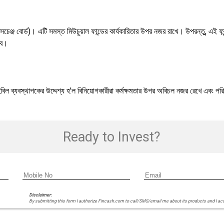
ক্সচেঞ্জ বোর্ড)। এটি সমস্ত মিউচুয়াল ফান্ডের কার্যকারিতার উপর নজর রাখে। উপরন্তু, এই ফ
বে।
 ব্যবস্থাপকের উদ্দেশ্য হ'ল বিনিয়োগকারীরা কর্মক্ষমতার উপর অবিচল নজর রেখে এবং পরিবর্ত
Ready to Invest?
Disclaimer:
By submitting this form I authorize Fincash.com to call/SMS/email me about its products and I ac