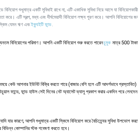
ন্ডে বিনিয়োগ শুধুমাত্র একটি সুবিধাই রাখে না, এটি একাধিক সুবিধা নিয়ে আসে যা বিনিয়োগকার
য়তা করে। এটি স্বল্প, মধ্য এবং দীর্ঘমেয়াদী বিনিয়োগ লক্ষ্য পূরণ করে। আপনি বিনিয়োগের জ
র স্কিম যেমন ঋণ এবং
ইক্যুইটি ফান্ড
.
য হল ন্যূনতম বিনিয়োগের পরিমাণ। আপনি একটি বিনিয়োগ শুরু করতে পারেন
চুমুক
মাত্র 500 টাকা
ময়ে কেউ আপনার ইউনিট বিক্রি করতে পারে (বাজার বেশি হলে এটি আদর্শভাবে প্রস্তাবিত)
়াল ফান্ডে, ফান্ড হাউস সেই দিনের নেট অ্যাসেট ভ্যালু প্রকাশ করার একদিন পরে লেনদেন 
ত্যাদি যার কারণে, আপনি শুধুমাত্র একটি স্কিমে বিনিয়োগ করে বৈচিত্র্যের সুবিধা উপভোগ ক
ের বিভিন্ন কোম্পানির স্টক গবেষণা করতে হবে।