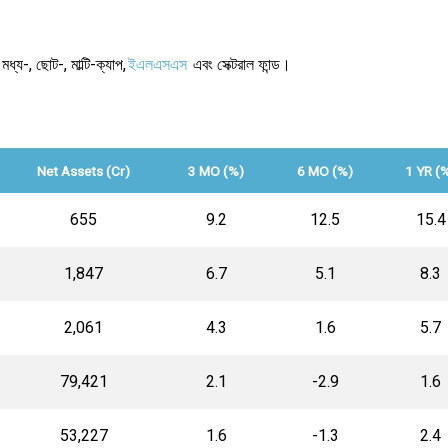
ধ্য-, ছোট-, মাল্টি-ক্যাপ,
ইএলএসএস
এবং সেক্টরাল ফান্ড।
Net Assets (Cr)
3 MO (%)
6 MO (%)
1 YR (
₹655
9.2
12.5
15.4
₹1,847
6.7
5.1
8.3
₹2,061
4.3
1.6
5.7
₹79,421
2.1
-2.9
1.6
₹53,227
1.6
-1.3
2.4