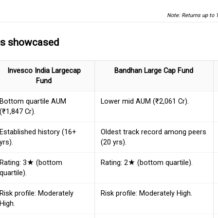
Note: Returns up to 
ds showcased
Invesco India Largecap
Bandhan Large Cap Fund
Fund
Bottom quartile AUM
Lower mid AUM (₹2,061 Cr).
(₹1,847 Cr).
Established history (16+
Oldest track record among peers
yrs).
(20 yrs).
Rating: 3★ (bottom
Rating: 2★ (bottom quartile).
quartile).
Risk profile: Moderately
Risk profile: Moderately High.
High.