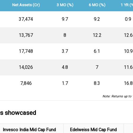
Net Assets (Cr)
3 MO (%)
6 MO (%)
1 YR (
₹37,474
9.7
9.2
0.9
₹13,767
8
12.2
12.6
₹17,748
3.7
6.1
10.9
₹14,026
4.8
7
11.6
₹7,846
1.7
8.3
16.8
Note: Returns up to 
ds showcased
Invesco India Mid Cap Fund
Edelweiss Mid Cap Fund