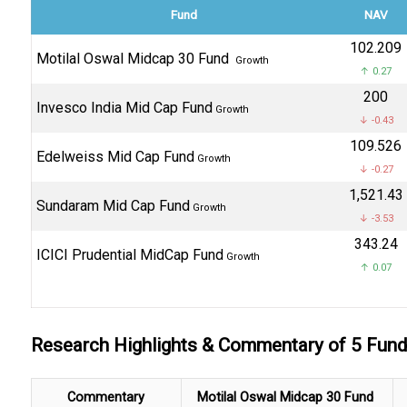
Fund
NAV
₹102.209
Motilal Oswal Midcap 30 Fund
Growth
↑ 0.27
₹200
Invesco India Mid Cap Fund
Growth
↓ -0.43
₹109.526
Edelweiss Mid Cap Fund
Growth
↓ -0.27
₹1,521.43
Sundaram Mid Cap Fund
Growth
↓ -3.53
₹343.24
ICICI Prudential MidCap Fund
Growth
↑ 0.07
Research Highlights & Commentary of 5 Fun
Commentary
Motilal Oswal Midcap 30 Fund