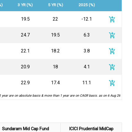
%)
3 YR (%)
5 YR (%)
2025 (%)
add_shopping_cart
19.5
22
-12.1
add_shopping_cart
24.7
19.5
6.3
add_shopping_cart
22.1
18.2
3.8
add_shopping_cart
20.9
18
4.1
add_shopping_cart
22.9
17.4
11.1
1 year are on absolute basis & more than 1 year are on CAGR basis. as on 6 Aug 26
Sundaram Mid Cap Fund
ICICI Prudential MidCap