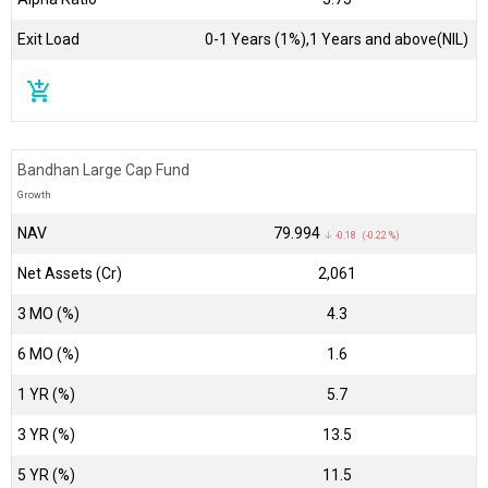
Exit Load
0-1 Years (1%),1 Years and above(NIL)
add_shopping_cart
Bandhan Large Cap Fund
Growth
NAV
₹79.994
↓ -0.18 (-0.22 %)
Net Assets (Cr)
₹2,061
3 MO (%)
4.3
6 MO (%)
1.6
1 YR (%)
5.7
3 YR (%)
13.5
5 YR (%)
11.5