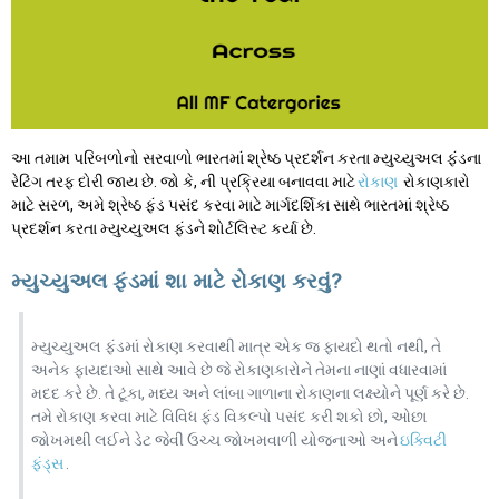
આ તમામ પરિબળોનો સરવાળો ભારતમાં શ્રેષ્ઠ પ્રદર્શન કરતા મ્યુચ્યુઅલ ફંડના
રેટિંગ તરફ દોરી જાય છે. જો કે, ની પ્રક્રિયા બનાવવા માટે
રોકાણ
રોકાણકારો
માટે સરળ, અમે શ્રેષ્ઠ ફંડ પસંદ કરવા માટે માર્ગદર્શિકા સાથે ભારતમાં શ્રેષ્ઠ
પ્રદર્શન કરતા મ્યુચ્યુઅલ ફંડને શોર્ટલિસ્ટ કર્યા છે.
મ્યુચ્યુઅલ ફંડમાં શા માટે રોકાણ કરવું?
મ્યુચ્યુઅલ ફંડમાં રોકાણ કરવાથી માત્ર એક જ ફાયદો થતો નથી, તે
અનેક ફાયદાઓ સાથે આવે છે જે રોકાણકારોને તેમના નાણાં વધારવામાં
મદદ કરે છે. તે ટૂંકા, મધ્ય અને લાંબા ગાળાના રોકાણના લક્ષ્યોને પૂર્ણ કરે છે.
તમે રોકાણ કરવા માટે વિવિધ ફંડ વિકલ્પો પસંદ કરી શકો છો, ઓછા
જોખમથી લઈને ડેટ જેવી ઉચ્ચ જોખમવાળી યોજનાઓ અને
ઇક્વિટી
ફંડ્સ
.