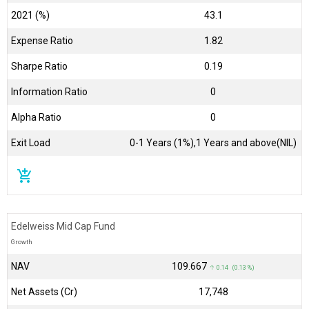
2021 (%)
43.1
Expense Ratio
1.82
Sharpe Ratio
0.19
Information Ratio
0
Alpha Ratio
0
Exit Load
0-1 Years (1%),1 Years and above(NIL)
add_shopping_cart
Edelweiss Mid Cap Fund
Growth
NAV
₹109.667
↑ 0.14 (0.13 %)
Net Assets (Cr)
₹17,748