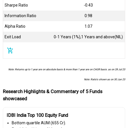
Sharpe Ratio
-0.43
Information Ratio
0.98
Alpha Ratio
1.07
Exit Load
0-1 Years (1%),1 Years and above(NIL)
add_shopping_cart
Note: Returns up to 1 year are on absolute basis & more than 1 year are on CAGR basis. as on 28 Jul 23
Note: Ratio's shown as on 30 Jun 23
Research Highlights & Commentary of 5 Funds
showcased
IDBI India Top 100 Equity Fund
Bottom quartile AUM (₹655 Cr).