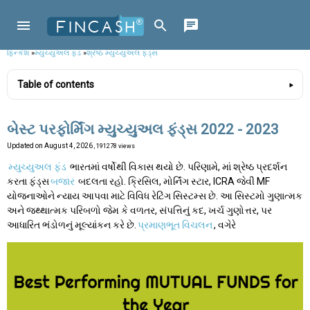
ફિન્કેશ
»
મ્યુચ્યુઅલ ફંડ
»
શ્રેષ્ઠ મ્યુચ્યુઅલ ફંડ્સ
Table of contents
બેસ્ટ પરફોર્મિંગ મ્યુચ્યુઅલ ફંડ્સ 2022 - 2023
Updated on
August 4, 2026
, 191278 views
મ્યુચ્યુઅલ ફંડ
ભારતમાં વર્ષોથી વિકાસ થયો છે. પરિણામે, માં શ્રેષ્ઠ પ્રદર્શન
કરતા ફંડ્સ
બજાર
બદલતા રહો. ક્રિસિલ, મોર્નિંગ સ્ટાર, ICRA જેવી MF
યોજનાઓને ન્યાય આપવા માટે વિવિધ રેટિંગ સિસ્ટમ્સ છે. આ સિસ્ટમો ગુણાત્મક
અને જથ્થાત્મક પરિબળો જેમ કે વળતર, સંપત્તિનું કદ, ખર્ચ ગુણોત્તર, પર
આધારિત ભંડોળનું મૂલ્યાંકન કરે છે.
પ્રમાણભૂત વિચલન
, વગેરે