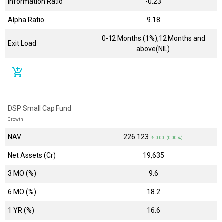
Information Ratio
-0.23
Alpha Ratio
9.18
0-12 Months (1%),12 Months and
Exit Load
above(NIL)
add_shopping_cart
DSP Small Cap Fund
Growth
NAV
₹226.123
↑ 0.00 (0.00 %)
Net Assets (Cr)
₹19,635
3 MO (%)
9.6
6 MO (%)
18.2
1 YR (%)
16.6