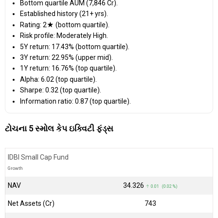
Bottom quartile AUM (₹7,846 Cr).
Established history (21+ yrs).
Rating: 2★ (bottom quartile).
Risk profile: Moderately High.
5Y return: 17.43% (bottom quartile).
3Y return: 22.95% (upper mid).
1Y return: 16.76% (top quartile).
Alpha: 6.02 (top quartile).
Sharpe: 0.32 (top quartile).
Information ratio: 0.87 (top quartile).
ટોચના 5 સ્મોલ કેપ ઇક્વિટી ફંડ્સ
IDBI Small Cap Fund
Growth
NAV
₹34.326
↑ 0.01 (0.02 %)
Net Assets (Cr)
₹743