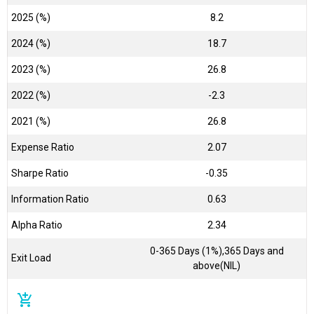
2025 (%)
8.2
2024 (%)
18.7
2023 (%)
26.8
2022 (%)
-2.3
2021 (%)
26.8
Expense Ratio
2.07
Sharpe Ratio
-0.35
Information Ratio
0.63
Alpha Ratio
2.34
0-365 Days (1%),365 Days and
Exit Load
above(NIL)
add_shopping_cart