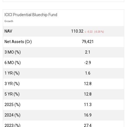
ICICI Prudential Bluechip Fund
Growth
NAV
₹110.32
↓ -0.22 (-0.20 %)
Net Assets (Cr)
₹79,421
3 MO (%)
2.1
6 MO (%)
-2.9
1 YR (%)
1.6
3 YR (%)
12.8
5 YR (%)
12.8
2025 (%)
11.3
2024 (%)
16.9
2023 (%)
27.4