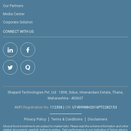
Our Partners
Media Center
Corporate Solution
CONNECT WITH US
Shepard Technologies Pvt. Ltd : 1808, Solus, Hiranandani Estate, Thane,
Maharashtra - 400607
AMFI Registration No.
112358
|
CIN:
U74999MH2016PTC282153
Privacy Policy
Terms & Conditions
Disclaimers
Mutual fund investments are subject to market risks. Please read the scheme information and other
related documents carefully before investing. Past performance is not indicative of future returns.