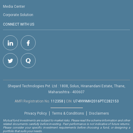
Media Center
Corporate Solution
CONNECT WITH US
Shepard Technologies Pvt. Ltd : 1808, Solus, Hiranandani Estate, Thane,
Maharashtra - 400607
AMFI Registration No.
112358
|
CIN:
U74999MH2016PTC282153
Privacy Policy
Terms & Conditions
Disclaimers
Mutual fund investments are subject to market risks. Please read the scheme information and other
related documents carefully before investing. Past performance is not indicative of future returns.
Please consider your specific investment requirements before choosing a fund, or designing a
portfolio that suits your needs.