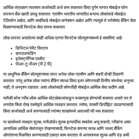
आर्थिक तंत्रज्ञान व्यवसाय कर्जासाठी अर्ज करू शकतात किंवा दुर्गम भागात मोबाईल फोन
वापरून बँक खाती उघडू शकतात. ग्रामीण भारतीय भागातील बऱ्याच लोकांकडे मोबाईल
टेलिफोन आहेत, आणि काहींकडे मोबाईल कनेक्शन आहेत आणि त्यामुळे ते भरोसेमंद बँकिंग सेवा
मिळवण्यासाठी फिनटेक सेवा वापरू शकतात.
लोक वापरत असलेल्या काही अधिक प्रगत फिनटेक सोल्यूशन्समध्ये हे समाविष्ट आहे:
डिजिटल पेमेंट सिस्टम
क्राउडफंडिंग
इलेक्ट्रॉनिक पाकीट
पीअर-टू-पीअर (पी 2 पी)
या आधुनिक बँकिंग सोल्यूशन्सचा वापर अनेक लोक ग्रामीण आणि शहरी दोन्ही ठिकाणी
करतात. परंतु अनेक लोक ज्यांना बँकिंग संस्था किंवा इतर कोणत्याही वित्तीय संस्थेचा अनुभव
नाही, ते अस्पृश्य राहतात. अशा लोकांसाठी कोणतीही मोबाईल आर्थिक सेवा कठीण आहे.
यापैकी बरेच गरीब लोक आर्थिक घोटाळेबाजांकडून फसवणूक होण्याची शक्यता असते जर ते
धनादेश किंवा रोख रकमेद्वारे आर्थिक व्यवहार करतात. तसेच, व्यक्ती डिपॉझिट उघडण्यासाठी
किंवा कर्जासाठी अर्ज करण्यासाठी त्यांच्या शाखांमध्ये अवाजवी फी भरू शकतात.
या खर्चामध्ये व्यवहार शुल्क, मनीऑर्डर शुल्क इत्यादींचा समावेश असू शकतो, गरीबांना अशा
अत्यधिक आर्थिक सेवांपासून रोखण्यासाठी, फिनटेक कंपन्या सरळ आणि जलद बँकिंग
ऑपरेशन्स विकसित करण्यासाठी एकत्र काम करतात जे अनावश्यक शुल्क आणि दंड कमी