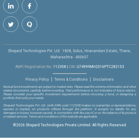
Shepard Technologies Pvt. Ltd : 1808, Solus, Hiranandani Estate, Thane,
Maharashtra - 400607
AMFI Registration No.
112358
|
CIN:
U74999MH2016PTC282153
Privacy Policy
Terms & Conditions
Disclaimers
Mutual fund investments are subject to market risks. Please read the scheme information and other
related documents carefully before investing. Past performance is not indicative of future returns.
Please consider your specific investment requirements before choosing a fund, or designing a
portfolio that suits your needs.
Shepard Technologies Pvt. Ltd.
(with ARN code 112358)
makes no warranties or representations,
express or implied, on products offered through the platform. It accepts no liability for any
damages or losses, however caused, in connection with the use of, or on the reliance of its product
or related services. Terms and conditions of the website are applicable.
©
2026 Shepard Technologies Private Limited. All Rights Reserved