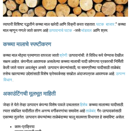
व्यापारी विशिष्ट पद्धतीने कच्चा माल खरेदी आणि विक्री करत राहतात.
घटक
बाजार
.” कच्चा
माल म्हणून गणले जाते कारण आहे
उत्पादनाचे घटक
-जसे
भांडवल
आणि श्रम.
कच्च्या मालाचे स्पष्टीकरण
कच्चा माल मोठ्या प्रमाणात वापरला जातो
श्रेणी
उत्पादनांची. ते विविध रूपे घेण्यास देखील
सक्षम आहेत. कंपनीला आवश्यक असलेल्या कच्च्या मालाची यादी कोणत्या प्रकारची निर्मिती
केली जाते यावर अवलंबून असते. उत्पादन कंपन्यांसाठी, या सामग्रीच्या यादीसाठी ताळेबंद
तसेच खात्याच्या उद्देशांसाठी विशेष फ्रेमवर्कसह सखोल अंदाजपत्रक आवश्यक आहे.
उत्पन्न
विधान
.
अकाउंटिंगची मूलभूत माहिती
जेव्हा ते येते तेव्हा उत्पादन कंपन्या विशेष पावले उचलतात
हिशेब
कच्च्या मालाच्या यादीसाठी.
त्यात संबंधित यादीतील तीन अनन्य वर्गीकरणांचा समावेश आहे
ताळेबंद
गैर-उत्पादकांसाठी
एकाच्या तुलनेत. उत्पादन कंपन्यांच्या ताळेबंदाच्या चालू मालमत्ता विभागात हे समाविष्ट असेल:
काम-प्रक्रिया