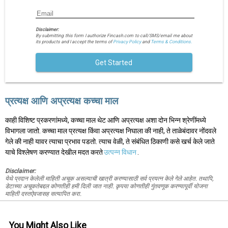
Disclaimer:
By submitting this form I authorize Fincash.com to call/SMS/email me about
its products and I accept the terms of
Privacy Policy
and
Terms & Conditions.
Get Started
प्रत्यक्ष आणि अप्रत्यक्ष कच्चा माल
काही विशिष्ट प्रकरणांमध्ये, कच्चा माल थेट आणि अप्रत्यक्ष अशा दोन भिन्न श्रेणींमध्ये
विभागला जातो. कच्चा माल प्रत्यक्ष किंवा अप्रत्यक्ष निघाला की नाही, ते ताळेबंदावर नोंदवले
गेले की नाही यावर त्याचा प्रभाव पडतो. त्याच वेळी, ते संबंधित ठिकाणी कसे खर्च केले जाते
याचे विश्लेषण करण्यात देखील मदत करते
उत्पन्न विधान
.
Disclaimer:
येथे प्रदान केलेली माहिती अचूक असल्याची खात्री करण्यासाठी सर्व प्रयत्न केले गेले आहेत. तथापि,
डेटाच्या अचूकतेबद्दल कोणतीही हमी दिली जात नाही. कृपया कोणतीही गुंतवणूक करण्यापूर्वी योजना
माहिती दस्तऐवजासह सत्यापित करा.
You Might Also Like