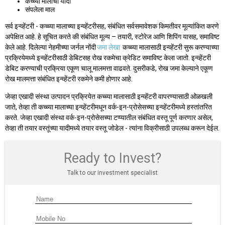
कच्च्या मालाची यादी
संपलेला माल
सर्व इन्व्हेंटरी - कच्च्या मालाच्या इन्व्हेंटरीसह, संबंधित सर्वसमावेशक किमतीवर मूल्यांकित करणे
अपेक्षित आहे. हे सूचित करते की संबंधित मूल्य – तयारी, स्टोरेज आणि शिपिंग यासह, समाविष्ट
केले आहे. दिलेल्या नेहमीच्या जर्नल नोंदी
जमा लेखा
कच्च्या मालासाठी इन्व्हेंटरी सुरू करण्याच्या
प्रक्रियेमध्ये इन्व्हेंटरीसाठी डेबिटसह रोख रकमेचा क्रेडिट समाविष्ट केला जातो. इन्व्हेंटरी
डेबिट करण्याची प्रक्रिया एकूण चालू मालमत्ता वाढवते. दुसरीकडे, रोख जमा केल्याने एकूण
रोख मालमत्ता संबंधित इन्व्हेंटरी रकमेने कमी होणार आहे.
जेव्हा एखादी संस्था उत्पादन प्रक्रियेत कच्च्या मालासाठी इन्व्हेंटरी वापरण्यासाठी ओळखली
जाते, तेव्हा ती कच्च्या मालाच्या इन्व्हेंटरीमधून वर्क-इन-प्रोसेसच्या इन्व्हेंटरीमध्ये हस्तांतरित
करते. जेव्हा एखादी संस्था वर्क-इन-प्रोसेसच्या टप्प्यातील संबंधित वस्तू पूर्ण करणार असेल,
तेव्हा ती तयार वस्तूंच्या यादीमध्ये तयार वस्तू जोडेल - त्यांना विक्रीसाठी उपलब्ध करून देईल.
Ready to Invest?
Talk to our investment specialist