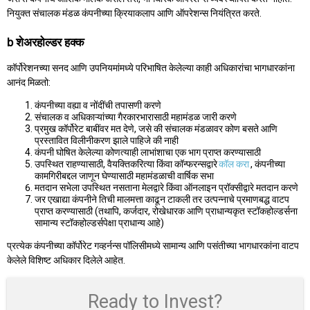
नियुक्त संचालक मंडळ कंपनीच्या क्रियाकलाप आणि ऑपरेशन्स नियंत्रित करते.
b शेअरहोल्डर हक्क
कॉर्पोरेशनच्या सनद आणि उपनियमांमध्ये परिभाषित केलेल्या काही अधिकारांचा भागधारकांना
आनंद मिळतो:
कंपनीच्या वह्या व नोंदींची तपासणी करणे
संचालक व अधिकाऱ्यांच्या गैरकारभारासाठी महामंडळ जारी करणे
प्रमुख कॉर्पोरेट बाबींवर मत देणे, जसे की संचालक मंडळावर कोण बसते आणि
प्रस्तावित विलीनीकरण झाले पाहिजे की नाही
कंपनी घोषित केलेल्या कोणत्याही लाभांशाचा एक भाग प्राप्त करण्यासाठी
उपस्थित राहण्यासाठी, वैयक्तिकरित्या किंवा कॉन्फरन्सद्वारे
कॉल करा
, कंपनीच्या
कामगिरीबद्दल जाणून घेण्यासाठी महामंडळाची वार्षिक सभा
मतदान सभेला उपस्थित नसताना मेलद्वारे किंवा ऑनलाइन प्रॉक्सीद्वारे मतदान करणे
जर एखाद्या कंपनीने तिची मालमत्ता काढून टाकली तर उत्पन्नाचे प्रमाणबद्ध वाटप
प्राप्त करण्यासाठी (तथापि, कर्जदार, रोखेधारक आणि प्राधान्यकृत स्टॉकहोल्डर्सना
सामान्य स्टॉकहोल्डर्सपेक्षा प्राधान्य आहे)
प्रत्येक कंपनीच्या कॉर्पोरेट गव्हर्नन्स पॉलिसीमध्ये सामान्य आणि पसंतीच्या भागधारकांना वाटप
केलेले विशिष्ट अधिकार दिलेले आहेत.
Ready to Invest?