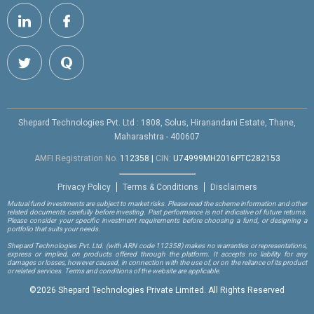
Shepard Technologies Pvt. Ltd : 1808, Solus, Hiranandani Estate, Thane,
Maharashtra - 400607
AMFI Registration No.
112358
|
CIN:
U74999MH2016PTC282153
Privacy Policy
Terms & Conditions
Disclaimers
Mutual fund investments are subject to market risks. Please read the scheme information and other
related documents carefully before investing. Past performance is not indicative of future returns.
Please consider your specific investment requirements before choosing a fund, or designing a
portfolio that suits your needs.
Shepard Technologies Pvt. Ltd.
(with ARN code 112358)
makes no warranties or representations,
express or implied, on products offered through the platform. It accepts no liability for any
damages or losses, however caused, in connection with the use of, or on the reliance of its product
or related services. Terms and conditions of the website are applicable.
©
2026 Shepard Technologies Private Limited. All Rights Reserved