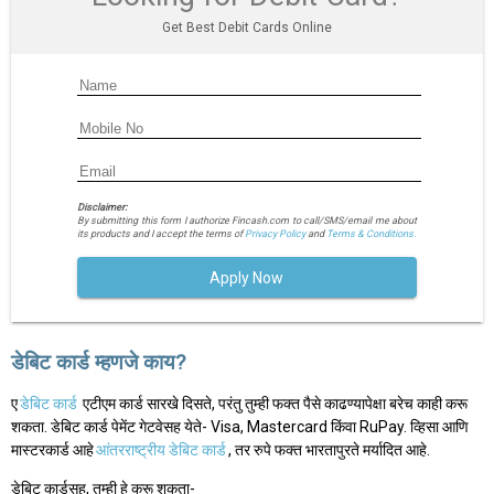
Get Best Debit Cards Online
Disclaimer:
By submitting this form I authorize Fincash.com to call/SMS/email me about
its products and I accept the terms of
Privacy Policy
and
Terms & Conditions.
Apply Now
डेबिट कार्ड म्हणजे काय?
ए
डेबिट कार्ड
एटीएम कार्ड सारखे दिसते, परंतु तुम्ही फक्त पैसे काढण्यापेक्षा बरेच काही करू
शकता. डेबिट कार्ड पेमेंट गेटवेसह येते- Visa, Mastercard किंवा RuPay. व्हिसा आणि
मास्टरकार्ड आहे
आंतरराष्ट्रीय डेबिट कार्ड
, तर रुपे फक्त भारतापुरते मर्यादित आहे.
डेबिट कार्डसह, तुम्ही हे करू शकता-