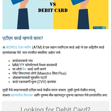
एटीएम कार्ड म्हणजे काय?
अ
ऑटोमेटेड टेलर मशीन
(ATM) हे एक लहान प्लास्टिक कार्ड आहे जे एक अद्वितीय कार्ड
क्रमांकासह येते. यात तपशील समाविष्ट आहेत जसे:
कार्डधारकाचे नाव
MM/YY फॉरमॅटमध्ये वैधता कालावधी
चा लोगो
बँक
कार्ड जारी करणे
पेमेंट सिस्टमचा लोगो (Maestro किंवा Plus)
ओळखण्यासाठी चुंबकीय पट्टी
कार्ड पडताळणी मूल्य (CVV) क्रमांक
तुम्ही पैसे काढण्यासाठी एटीएम कार्ड देखील वापरु शकता. तुम्ही तुमचे देखील तपासू
शकता
खात्यातील शिल्लक
आणि तुमच्या बँक खात्यातून दुसऱ्या खात्यात पैसे हस्तांतरित करा.
Looking for Debit Card?