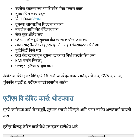
दररोज काढण्याच्या मर्यादेपर्यंत रोख रक्कम काढा
तुमचा पिन नंबर बदला
मिनी निवडा
विधान
तुमच्या खात्यातील शिल्लक तपासा
मोबाईल आणि नेट बँकिंग वापरा
चेक बुक ऑर्डर करा
एटीएम मशीनद्वारे तुमच्या बँक खात्यात रोख जमा करा
आंतरराष्ट्रीय वेबसाइट्ससह ऑनलाइन वेबसाइटवर पैसे द्या
युटिलिटी बिले भरा
एका बँक खात्यातून दुसऱ्या खात्यात निधी हस्तांतरित करा
EMI पर्याय निवडा,
फ्लाइट, हॉटेल इ. बुक करा.
डेबिट कार्डची इतर वैशिष्‍ट्ये 16 अंकी कार्ड क्रमांक, खातेदाराचे नाव, CVV क्रमांक,
चुंबकीय पट्टी इ. एटीएम कार्डाप्रमाणेच आहेत.
एटीएम वि डेबिट कार्ड: थोडक्यात
तुम्ही प्लास्टिक कार्ड घेण्यापूर्वी, तुम्हाला त्याची वैशिष्ट्ये आणि वापर माहीत असल्याची खात्री
करा.
एटीएम विरुद्ध डेबिट कार्ड येथे एक द्रुत दृष्टीक्षेप आहे-