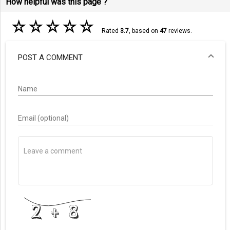
How helpful was this page ?
☆
☆
☆
☆
☆
Rated
3.7
, based on
47
reviews.
POST A COMMENT
Name
Email (optional)