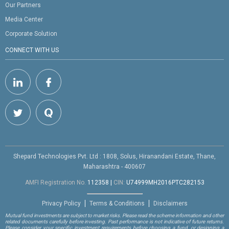
Our Partners
Media Center
Corporate Solution
CONNECT WITH US
Shepard Technologies Pvt. Ltd : 1808, Solus, Hiranandani Estate, Thane,
Maharashtra - 400607
AMFI Registration No.
112358
|
CIN:
U74999MH2016PTC282153
Privacy Policy
Terms & Conditions
Disclaimers
Mutual fund investments are subject to market risks. Please read the scheme information and other
related documents carefully before investing. Past performance is not indicative of future returns.
Please consider your specific investment requirements before choosing a fund, or designing a