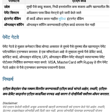
पॅरामीटर्स
एटीएम कार्ड
उद्देश
तुम्ही पैसे काढू शकता, निधी हस्तांतरित करू शकता आणि खात्यातील शि
पेमेंट सिस्टम
अधिकतर प्लस किंवा मेस्ट्रो द्वारे जारी केले जाते
इंटरनेट बँकिंग
ही कार्डे ऑफर करत नाहीत
सुविधा
इंटरनेट बँकिंग
ऑनलाइन शॉपिंग
ऑनलाइन शॉपिंग करण्यासाठी एटीएम कार्ड वापरता येत नाही
पेमेंट गेटवे
पेमेंट गेटवे हे मुळात कनेक्टर किंवा बोगदा असतात जे तुमचे पैसे तुमच्या बँक खात्यातून पेमेंट
प्लॅटफॉर्मवर ट्रान्सफर करतात. हे एक सॉफ्टवेअर आहे जे तुम्हाला तुमचे पैसे डेबिट कार्ड,
क्रेडिट कार्ड, ऑनलाइन वॉलेट्स, UPI, ऑनलाइन बँकिंग पेमेंट मोडद्वारे व्यापाऱ्याच्या पेमेंट
पोर्टलवर निर्देशित करण्यात मदत करते. VISA, MasterCard आणि Rupay हे तीन पेमेंट
गेटवे आहेत जे पैसे ट्रान्सफर करण्यास परवानगी देतात.
निष्कर्ष
एटीएम केंद्रांवर रोख रक्कम वितरीत करण्यासाठी एटीएम कार्ड चांगले आहेत, तथापि, एटीएम-
कम-डेबिट कार्ड्सना एटीएम कार्डांपेक्षा वरचढ आहे कारण ते दोन्हीपैकी सर्वोत्तम ऑफर करतात.
Disclaimer:
येथे प्रदान केलेली माहिती अचूक असल्याची खात्री करण्यासाठी सर्व प्रयत्न केले गेले आहेत. तथापि,
डेटाच्या अचूकतेबद्दल कोणतीही हमी दिली जात नाही. कृपया कोणतीही गुंतवणूक करण्यापूर्वी योजना