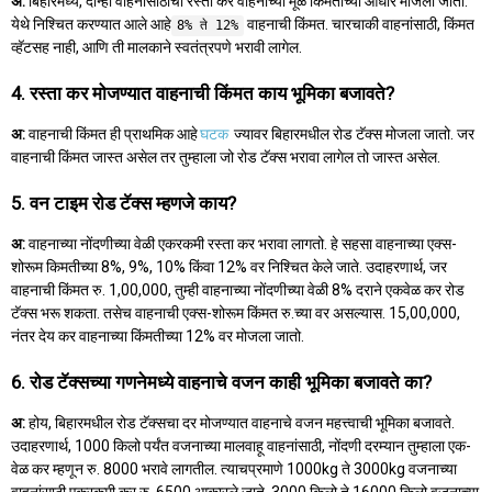
अ:
बिहारमध्ये, दोन्ही वाहनांसाठीचा रस्ता कर वाहनाच्या मूळ किमतीच्या आधारे मोजला जातो.
येथे निश्चित करण्यात आले आहे
वाहनाची किंमत. चारचाकी वाहनांसाठी, किंमत
8% ते 12%
व्हॅटसह नाही, आणि ती मालकाने स्वतंत्रपणे भरावी लागेल.
4. रस्ता कर मोजण्यात वाहनाची किंमत काय भूमिका बजावते?
अ:
वाहनाची किंमत ही प्राथमिक आहे
घटक
ज्यावर बिहारमधील रोड टॅक्स मोजला जातो. जर
वाहनाची किंमत जास्त असेल तर तुम्हाला जो रोड टॅक्स भरावा लागेल तो जास्त असेल.
5. वन टाइम रोड टॅक्स म्हणजे काय?
अ:
वाहनाच्या नोंदणीच्या वेळी एकरकमी रस्ता कर भरावा लागतो. हे सहसा वाहनाच्या एक्स-
शोरूम किमतीच्या 8%, 9%, 10% किंवा 12% वर निश्चित केले जाते. उदाहरणार्थ, जर
वाहनाची किंमत रु. 1,00,000, तुम्ही वाहनाच्या नोंदणीच्या वेळी 8% दराने एकवेळ कर रोड
टॅक्स भरू शकता. तसेच वाहनाची एक्स-शोरूम किंमत रु.च्या वर असल्यास. 15,00,000,
नंतर देय कर वाहनाच्या किंमतीच्या 12% वर मोजला जातो.
6. रोड टॅक्सच्या गणनेमध्ये वाहनाचे वजन काही भूमिका बजावते का?
अ:
होय, बिहारमधील रोड टॅक्सचा दर मोजण्यात वाहनाचे वजन महत्त्वाची भूमिका बजावते.
उदाहरणार्थ, 1000 किलो पर्यंत वजनाच्या मालवाहू वाहनांसाठी, नोंदणी दरम्यान तुम्हाला एक-
वेळ कर म्हणून रु. 8000 भरावे लागतील. त्याचप्रमाणे 1000kg ते 3000kg वजनाच्या
वाहनांसाठी एकरकमी कर रु. 6500 आकारले जाते. 3000 किलो ते 16000 किलो वजनाच्या