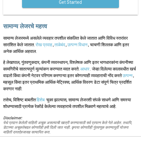
Get Started
सामान्य लेजरचे महत्त्व
सामान्य लेजरमध्ये असलेले व्यवहार तपशील संकलित केले जातात आणि विविध स्तरांवर
सारांशित केले जातात.
रोख प्रवाह
,
ताळेबंद
,
उत्पन्न विधान
, चाचणी शिल्लक आणि इतर
अनेक आर्थिक अहवाल.
हे लेखापाल, गुंतवणूकदार, कंपनी व्यवस्थापन, विश्लेषक आणि इतर भागधारकांना कंपनीच्या
कामगिरीचे सातत्यपूर्ण मूल्यांकन करण्यात मदत करते.
आधार
. जेव्हा दिलेल्या कालावधीत खर्च
वाढतो किंवा कंपनी नेटवर परिणाम करणाऱ्या इतर कोणत्याही व्यवहाराची नोंद करते
उत्पन्न
,
महसूल किंवा इतर प्राथमिक आर्थिक मेट्रिक्स; आर्थिक विवरण डेटा संपूर्ण चित्र प्रदर्शित
करणार नाही.
तसेच, विशिष्ट बाबतीत
हिशेब
चुका झाल्यास, सामान्य लेजरशी संपर्क साधणे आणि समस्या
शोधण्यासाठी प्रत्येक रेकॉर्ड केलेल्या व्यवहाराचे तपशील मिळवणे महत्वाचे आहे.
Disclaimer:
येथे प्रदान केलेली माहिती अचूक असल्याची खात्री करण्यासाठी सर्व प्रयत्न केले गेले आहेत. तथापि,
डेटाच्या अचूकतेबद्दल कोणतीही हमी दिली जात नाही. कृपया कोणतीही गुंतवणूक करण्यापूर्वी योजना
माहिती दस्तऐवजासह सत्यापित करा.