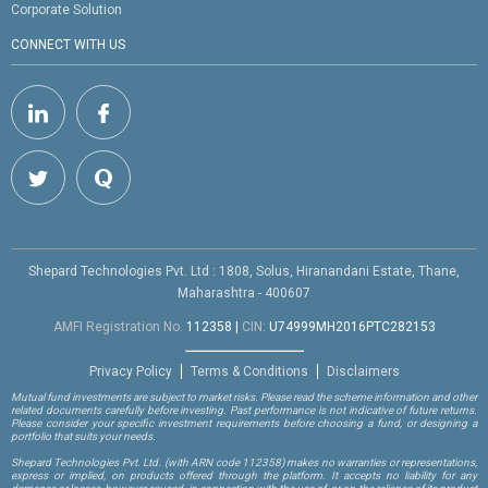
Corporate Solution
CONNECT WITH US
Shepard Technologies Pvt. Ltd : 1808, Solus, Hiranandani Estate, Thane,
Maharashtra - 400607
AMFI Registration No.
112358
|
CIN:
U74999MH2016PTC282153
Privacy Policy
Terms & Conditions
Disclaimers
Mutual fund investments are subject to market risks. Please read the scheme information and other
related documents carefully before investing. Past performance is not indicative of future returns.
Please consider your specific investment requirements before choosing a fund, or designing a
portfolio that suits your needs.
Shepard Technologies Pvt. Ltd.
(with ARN code 112358)
makes no warranties or representations,
express or implied, on products offered through the platform. It accepts no liability for any