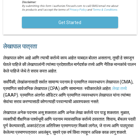
Disclaimer:
By submitting this form I authorize Fincash.com to call/SMS/email me about
its products and I accept the terms of
Privacy Policy
and
Terms & Conditions.
Get Started
लेखापाल पात्रता
लेखापाल कोण आहे आणि त्याची कर्तव्ये काय आहेत याबद्दल बोलत असताना, तुम्ही हे समजून
घेतले पाहिजे की लेखापालांनी त्यांच्या प्रदेशातील मार्गदर्शक तत्त्वे आणि नैतिक मानकांचे पालन
केले पाहिजे जेथे ते सराव करत आहेत.
सर्वांपैकी, लेखांकनासाठी सर्वात सामान्य पदनाम हे प्रमाणित व्यवस्थापन लेखापाल (CMA),
प्रमाणित सार्वजनिक लेखापाल (CPA) आणि सामान्यतः स्वीकारलेले आहेत.
लेखा तत्त्वे
(GAAP). प्रमाणित अंतर्गत ऑडिटर आणि प्रमाणित व्यवस्थापन लेखापाल यांना त्यांच्या
सेवांचा सराव करण्यासाठी कोणत्याही परवान्याची आवश्यकता नसते.
लेखापाल अनेक पदनाम असू शकतात आणि अनेक लेखा कर्तव्ये पार पाडू शकतात. मुळात,
व्यक्तीची शैक्षणिक पार्श्वभूमी आणि पदनाम व्यावसायिक कर्तव्ये ठरवतात. शिवाय, बॅचलर पदवी
पूर्ण केल्यावरही, अकाउंटंटला अतिरिक्त प्रमाणपत्र मिळावे लागेल, जे राज्य आणि पाठपुरावा
केलेल्या प्रमाणपत्रावर अवलंबून, सुमारे एक वर्ष किंवा त्याहून अधिक काळ लागू शकतो.