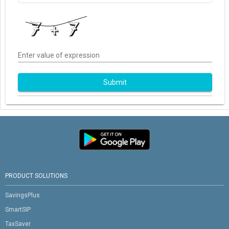
Enter value of expression
Submit
PRODUCT SOLUTIONS
SavingsPlus
SmartSIP
TaxSaver