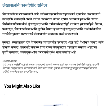
लेखापालांचे कायदेशीर दायित्व
निष्काळजीपणा टाळण्यासाठी आणि कर्तव्यात प्रामाणिक राहण्यासाठी प्रमाणित लेखापालाची
कायदेशीर जबाबदारी असते. त्यांचा क्लायंटवर चांगला प्रभाव असायला हवा आणि त्यांच्या
निर्णयांचा परिणाम बोर्ड, गुंतवणूकदार आणि कर्मचाऱ्यांसह संपूर्ण संस्थेवर झाला पाहिजे. शिवाय,
फसवणूक, निष्काळजीपणा आणि चुकीचे विधान झाल्यास गुंतवणूकदार आणि कर्जदारांना विमा
नसलेले नुकसान भरण्यासाठी लेखापालांना जबाबदार धरले जाऊ शकते.
मुख्यतः, लेखापालांना दोन वेगवेगळ्या कायद्यांतर्गत जबाबदार धरले जाते: वैधानिक कायदा आणि
सामान्य कायदा. उत्तरार्धात फेडरल किंवा राज्य सिक्युरिटीज कायद्यांचा समावेश असताना,
पूर्वीचे उल्लंघन, फसवणूक आणि करारांकडे दुर्लक्ष यांचा समावेश आहे.
Disclaimer:
येथे प्रदान केलेली माहिती अचूक असल्याची खात्री करण्यासाठी सर्व प्रयत्न केले गेले आहेत. तथापि,
डेटाच्या अचूकतेबद्दल कोणतीही हमी दिली जात नाही. कृपया कोणतीही गुंतवणूक करण्यापूर्वी योजना
माहिती दस्तऐवजासह सत्यापित करा.
You Might Also Like