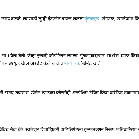
ेले जाऊ शकते. त्यासाठी तुम्ही इंटरनेट वापरू शकता
गुंतवणूक
, संगणक, स्मार्टफोन कि
ांचा लाभ घेता येतो. जेव्हा एखादी कॉर्पोरेशन त्याच्या गुंतवणूकदारांना लाभांश, व्याज 
 बोनस इश्यू, देखील अपडेट केले जातात
भागधारक
'डीमॅट खाती.
ठी गोठवू शकतात. डीमॅट खात्यात कोणतेही अनपेक्षित डेबिट किंवा क्रेडिट टाळण्यासा
ध सेवा देते. खातेदार डिपॉझिटरी पार्टिसिपंटला इन्स्ट्रक्शन स्लिप भौतिकरित्य