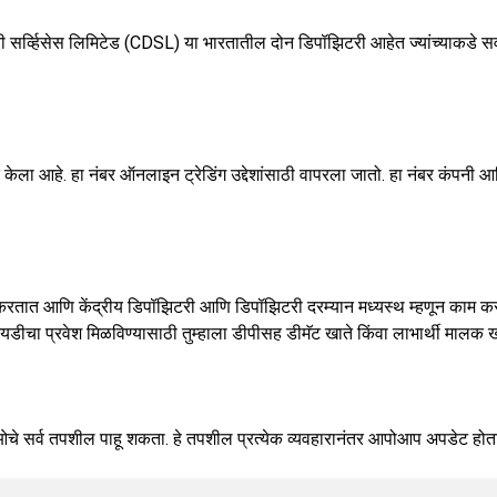
र्व्हिसेस लिमिटेड (CDSL) या भारतातील दोन डिपॉझिटरी आहेत ज्यांच्याकडे सर्व
 केला आहे. हा नंबर ऑनलाइन ट्रेडिंग उद्देशांसाठी वापरला जातो. हा नंबर कंपनी
दान करतात आणि केंद्रीय डिपॉझिटरी आणि डिपॉझिटरी दरम्यान मध्यस्थ म्हणून काम क
आयडीचा प्रवेश मिळविण्यासाठी तुम्हाला डीपीसह डीमॅट खाते किंवा लाभार्थी मालक 
र्टफोलिओचे सर्व तपशील पाहू शकता. हे तपशील प्रत्येक व्यवहारानंतर आपोआप अपडेट होत