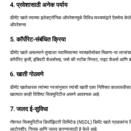
4. प्रवेशासाठी अनेक पर्याय
डीमॅट खाते त्याच्या इलेक्ट्रॉनिक ऑपरेशनमुळे विविध माध्यमांद्वारे ऍक्सेस क
ऑपरेशन्स.
5. कॉर्पोरेट-संबंधित क्रिया
डीमॅट खाते असल्‍याने तुम्‍हाला स्‍वामित्‍वाच्‍या स्‍वच्‍छतेसोबत मिळणा-या लाभ
कॉर्पोरेट कृती, इक्विटी शेअर्ससह, जसे की स्टॉक स्प्लिट, राइट शेअर्स आणि
6. खाती गोठवणे
डीमॅट खातेधारक त्यांच्या गरजांनुसार त्यांची खाती एका निश्चित कालावधीसा
खात्यात काही विशिष्ट सिक्युरिटीज असणे आवश्यक आहे.
7. जलद ई-सुविधा
नॅशनल सिक्युरिटीज डिपॉझिटरी लिमिटेड (NSDL) डिमॅट खाते ग्राहकांना विवि
आटोपशीर, नितळ आणि जलद करण्यासाठी हे केले आहे.