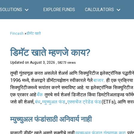
SOLUTIONS
EXPLORE FUNDS
CALCULATORS
Fincash
»
डीमॅट खाते
डिमॅट खाते म्हणजे काय?
Updated on
August 3, 2026
, 58273 views
तुम्ही गुंतवणूक करत असलेले शेअर्स आणि सिक्युरिटीज इलेक्ट्रॉनिक पद्धती
1996 मध्ये, शेअरद्वारे डीमॅटायझेशन स्वीकारले गेले
बाजार
. ही एक प्रक्रिया
सिक्युरिटीजमध्ये रूपांतर करणे समाविष्ट आहे. या इलेक्ट्रॉनिक सिक्युरिटीज 
एक प्रकार आहे
बँक
तुमचे सर्व शेअर्स डिजीटल किंवा डिमटेरिअलाइज्ड फॉर्ममध
जसे की शेअर्स,
बंध
,
म्युच्युअल फंड
,
एक्सचेंज ट्रेडेड फंड
(ETFs), आणि सरका
म्युच्युअल फंडांसाठी अनिवार्य नाही
यासाठी डीमॅट खाते असणे सक्तीचे नाही
म्युच्युअल फंडात गुंतवणूक करा
परंत