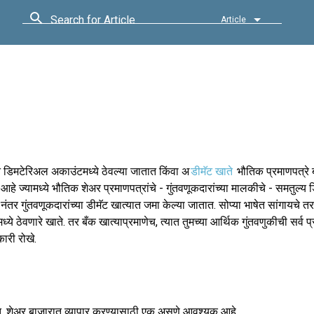
Search for Article
Article
ने डिमटेरिअल अकाउंटमध्ये ठेवल्या जातात किंवा अ
डीमॅट खाते
भौतिक प्रमाणपत्रे 
 आहे ज्यामध्ये भौतिक शेअर प्रमाणपत्रांचे - गुंतवणूकदारांच्या मालकीचे - समतुल्
नंतर गुंतवणूकदारांच्या डीमॅट खात्यात जमा केल्या जातात. सोप्या भाषेत सांगायचे तर
्ये ठेवणारे खाते. तर बँक खात्याप्रमाणेच, त्यात तुमच्या आर्थिक गुंतवणुकीची सर्व
री रोखे.
ु, शेअर बाजारात व्यापार करण्यासाठी एक असणे आवश्यक आहे.