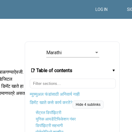
LOG IN
SI
Marathi
📑 Table of contents
बाळगण्याऐवजी.
य डिजिटल
 डिमॅट खाते हा
 प्रमाणपत्रे असतात
म्युच्युअल फंडांसाठी अनिवार्य नाही
डिमॅट खाते कसे कार्य करते?
Hide 4 sublinks
सेंट्रल डिपॉझिटरी
युनिक आयडेंटिफिकेशन नंबर
डिपॉझिटरी सहभागी