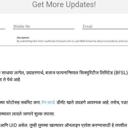
Get More Updates!
Disclaimer:
By submitting this form I authorize Fincash.com to call/SMS/email me about its products and I ac
र्क साधावा लागेल, उदाहरणार्थ, बजाज फायनान्शियल सिक्युरिटीज लिमिटेड (BFSL). 
ते येथे आहे.
ाच्या फोटोसह सबमिट करा.
पॅन कार्ड
डीमॅट खाते उघडणे आवश्यक आहे. तसेच, पडता
्यावर लादले जाणारे शुल्क तपासा.
ांक आणि UID असेल. तुम्ही तुमच्या खात्यावर ऑनलाइन प्रवेश करण्यासाठी हे तपशी