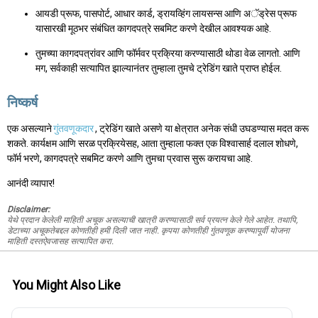
आयडी प्रूफ, पासपोर्ट, आधार कार्ड, ड्रायव्हिंग लायसन्स आणि अॅड्रेस प्रूफ
यासारखी मूठभर संबंधित कागदपत्रे सबमिट करणे देखील आवश्यक आहे.
तुमच्या कागदपत्रांवर आणि फॉर्मवर प्रक्रिया करण्यासाठी थोडा वेळ लागतो. आणि
मग, सर्वकाही सत्यापित झाल्यानंतर तुम्हाला तुमचे ट्रेडिंग खाते प्राप्त होईल.
निष्कर्ष
एक असल्याने
गुंतवणूकदार
, ट्रेडिंग खाते असणे या क्षेत्रात अनेक संधी उघडण्यास मदत करू
शकते. कार्यक्षम आणि सरळ प्रक्रियेसह, आता तुम्हाला फक्त एक विश्वासार्ह दलाल शोधणे,
फॉर्म भरणे, कागदपत्रे सबमिट करणे आणि तुमचा प्रवास सुरू करायचा आहे.
आनंदी व्यापार!
Disclaimer:
येथे प्रदान केलेली माहिती अचूक असल्याची खात्री करण्यासाठी सर्व प्रयत्न केले गेले आहेत. तथापि,
डेटाच्या अचूकतेबद्दल कोणतीही हमी दिली जात नाही. कृपया कोणतीही गुंतवणूक करण्यापूर्वी योजना
माहिती दस्तऐवजासह सत्यापित करा.
You Might Also Like