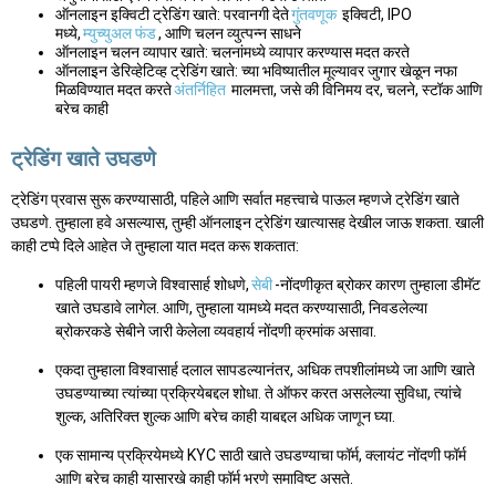
ऑनलाइन इक्विटी ट्रेडिंग खाते: परवानगी देते
गुंतवणूक
इक्विटी, IPO
मध्ये,
म्युच्युअल फंड
, आणि चलन व्युत्पन्न साधने
ऑनलाइन चलन व्यापार खाते: चलनांमध्ये व्यापार करण्यास मदत करते
ऑनलाइन डेरिव्हेटिव्ह ट्रेडिंग खाते: च्या भविष्यातील मूल्यावर जुगार खेळून नफा
मिळविण्यात मदत करते
अंतर्निहित
मालमत्ता, जसे की विनिमय दर, चलने, स्टॉक आणि
बरेच काही
ट्रेडिंग खाते उघडणे
ट्रेडिंग प्रवास सुरू करण्यासाठी, पहिले आणि सर्वात महत्त्वाचे पाऊल म्हणजे ट्रेडिंग खाते
उघडणे. तुम्हाला हवे असल्यास, तुम्ही ऑनलाइन ट्रेडिंग खात्यासह देखील जाऊ शकता. खाली
काही टप्पे दिले आहेत जे तुम्हाला यात मदत करू शकतात:
पहिली पायरी म्हणजे विश्वासार्ह शोधणे,
सेबी
-नोंदणीकृत ब्रोकर कारण तुम्हाला डीमॅट
खाते उघडावे लागेल. आणि, तुम्हाला यामध्ये मदत करण्यासाठी, निवडलेल्या
ब्रोकरकडे सेबीने जारी केलेला व्यवहार्य नोंदणी क्रमांक असावा.
एकदा तुम्हाला विश्वासार्ह दलाल सापडल्यानंतर, अधिक तपशीलांमध्ये जा आणि खाते
उघडण्याच्या त्यांच्या प्रक्रियेबद्दल शोधा. ते ऑफर करत असलेल्या सुविधा, त्यांचे
शुल्क, अतिरिक्त शुल्क आणि बरेच काही याबद्दल अधिक जाणून घ्या.
एक सामान्य प्रक्रियेमध्ये KYC साठी खाते उघडण्याचा फॉर्म, क्लायंट नोंदणी फॉर्म
आणि बरेच काही यासारखे काही फॉर्म भरणे समाविष्ट असते.