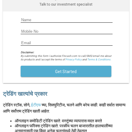
Talk to our investment specialist
Disclaimer:
By submitting this form I authorize Fincash.com to call/SMS/email me about
its products and I accept the terms of
Privacy Policy
and
Terms & Conditions.
Get Started
ट्रेडिंग खात्यांचे प्रकार
ट्रेडिंग स्टॉक, सोने,
ईटीएफ
च्या, सिक्युरिटीज, चलने आणि बरेच काही. काही सर्वात सामान्य
आणि सर्वोत्तम ट्रेडिंग खाती आहेत:
ऑनलाइन कमोडिटी ट्रेडिंग खाते: वस्तूंच्या व्यापारास मदत करते
ऑनलाइन फॉरेक्स ट्रेडिंग खाते: परकीय चलन बाजारातील हालचालींच्या
अनुमानासाठी एक किंवा अनेक चलनांमध्ये ठेवी ठेवतात