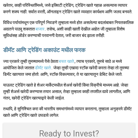
खरेतर, काही परिस्थितींमध्ये, जसे इक्विटी ट्रेडिंग, ट्रेडिंग खाते गहाळ असल्यास व्यापार
करणे शक्य नाही. सर्वात वरती, ऑनलाइन ट्रेडिंग खाते व्यवहार कार्यक्षम आणि जलद बनवते.
विविध पर्यायांमधून एक परिपूर्ण निवडणे तुम्हाला मध्ये होत असलेल्या बदलांबाबत नियतकालिक
अद्यतने पाठवू शकतात
बाजार
. तसेच, अशी काही खाती देखील आहेत जी तुम्हाला विशेष
सुविधांसह ऑर्डर करण्याची परवानगी देतात, जरी बाजार बंद झाला तरीही.
डीमॅट आणि ट्रेडिंग अकाउंट मधील फरक
ज्या प्रकारे तुम्ही तुमच्यामध्ये पैसे ठेवता
बचत खाते
, त्याच प्रकारे, तुमचे साठे अ मध्ये
आयोजित केले जातात
डीमॅट खाते
. जेव्हा तुम्ही एखादा स्टॉक खरेदी करता तेव्हा तो तुमच्या
डिमॅट खात्यात जमा होतो. आणि, स्टॉक विकल्यावर, ते या खात्यातून डेबिट केले जाते.
याउलट ट्रेडिंग खाते हे शेअर मार्केटमधील शेअर्स खरेदी किंवा विक्रीचे माध्यम आहे. जेव्हा
तुम्ही शेअर्स खरेदी करण्यास तयार असाल, तेव्हा तुम्हाला काही तपशील द्यावे लागतील, आणि
नंतर, खरेदी ट्रेडिंग खात्याद्वारे केली जाईल.
तथापि, हे सुनिश्चित करा की भारतीय समभागांमध्ये व्यापार करताना, तुम्हाला अनुक्रमे डीमॅट
खाते आणि ट्रेडिंग खाते उघडावे लागेल.
Ready to Invest?