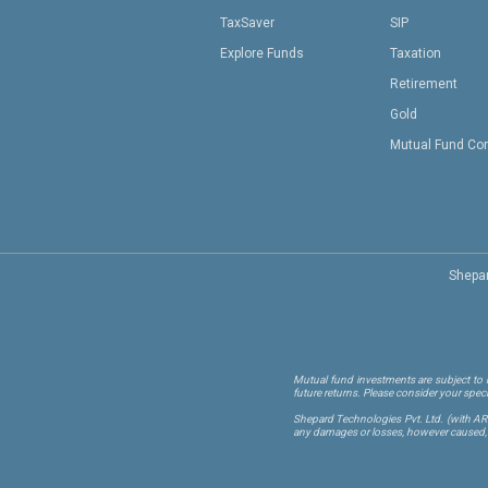
TaxSaver
SIP
Explore Funds
Taxation
Retirement
Gold
Mutual Fund Co
Shepar
Mutual fund investments are subject to m
future returns. Please consider your spec
Shepard Technologies Pvt. Ltd.
(with A
any damages or losses, however caused, in