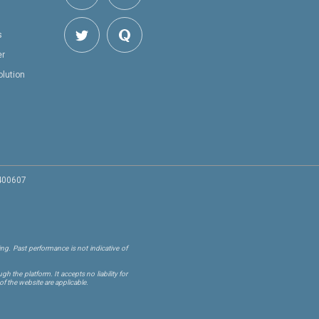
s
er
olution
 400607
ng. Past performance is not indicative of
 the platform. It accepts no liability for
of the website are applicable.