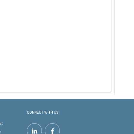
CONNECT WITH US
st
h