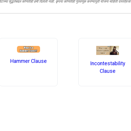
 डेटाच्या शुद्धतेबद्दल कोणतीही हमी दिलेली नाही. कृपया कोणतीही गुंतवणूक करण्यापूर्वी योजना माहिती दस्तऐव
Hammer Clause
Incontestability
Clause