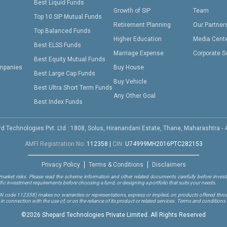
Best Liquid Funds
Growth of SIP
Team
Top 10 SIP Mutual Funds
Retirement Planning
Our Partner
Top Balanced Funds
Higher Education
Media Cent
Best ELSS Funds
Marriage Expense
Corporate S
Best Equity Mutual Funds
mpanies
Buy House
Best Large Cap Funds
Buy Vehicle
Best Ultra Short Term Funds
Any Other Goal
Best Index Funds
d Technologies Pvt. Ltd : 1808, Solus, Hiranandani Estate, Thane, Maharashtra -
AMFI Registration No.
112358
|
CIN:
U74999MH2016PTC282153
Privacy Policy
Terms & Conditions
Disclaimers
arket risks. Please read the scheme information and other related documents carefully before investi
ific investment requirements before choosing a fund, or designing a portfolio that suits your needs.
RN code 112358)
makes no warranties or representations, express or implied, on products offered through
 connection with the use of, or on the reliance of its product or related services. Terms and conditions 
©
2026 Shepard Technologies Private Limited. All Rights Reserved