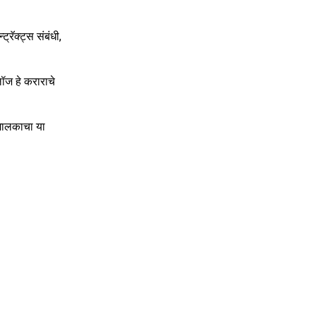
्रॅक्ट्स संबंधी,
लॉज हे कराराचे
 मालकाचा या