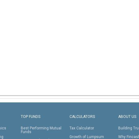
TOP FUNDS
CALCULATORS
ABOUT US
sics
Best Performing Mutual
Tax Calculator
Building Tru
Funds
ing
Growth of Lumpsum
Why Fincas