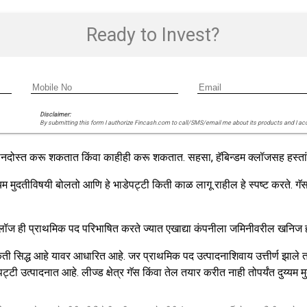
Ready to Invest?
Disclaimer:
By submitting this form I authorize Fincash.com to call/SMS/email me about its products and I ac
ोस्त करू शकतात किंवा काहीही करू शकतात. सहसा, हॅबिन्डम क्लॉजसह हस्तांतरित
म मुदतीविषयी बोलतो आणि हे भाडेपट्टी किती काळ लागू राहील हे स्पष्ट करते. गॅ
म क्लॉज ही प्राथमिक पद परिभाषित करते ज्यात एखाद्या कंपनीला जमिनीवरील खनिज 
 किती सिद्ध आहे यावर आधारित आहे. जर प्राथमिक पद उत्पादनाशिवाय उत्तीर्ण झाले तर भ
 उत्पादनात आहे. लीज्ड क्षेत्र गॅस किंवा तेल तयार करीत नाही तोपर्यंत दुय्यम