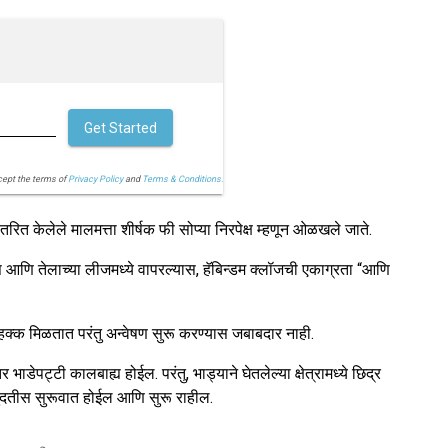
Get Started
cept the terms of
Privacy Policy
and
Terms & Conditions.
 केलेले मालमत्ता शीर्षक फी सोप्या निरपेक्ष म्हणून ओळखले जाते.
स आणि तेलाच्या लीजमध्ये वापरल्यास, हॅबिन्डम क्लॉजची एकाग्रता “आणि
हक्क मिळतात परंतु अन्वेषण सुरू करण्यास जबाबदार नाही.
ाडेपट्टी कालबाह्य होईल. परंतु, भाड्याने घेतलेल्या क्षेत्रामध्ये छिद्र
 मुदतीस सुरूवात होईल आणि सुरू राहील.