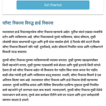
Get Started
सॉफ्ट स्किल्स विरुद्ध हार्ड स्किल्स
व्यवसायात हार्ड स्किल्सइतकेच सॉफ्ट स्किल्स महत्त्वाचे आहेत. पूर्वीचा संदर्भ एखाद्या व्यक्तीचे
वर्तन आणि व्यक्तिमत्त्व आहे. सॉफ्ट स्किल्समध्ये तुमचे व्यक्तिमत्व, संवाद कौशल्य, तुम्ही
लोकांशी संवाद साधण्याची पद्धत आणि वृत्ती यांचा समावेश होतो. हे जितके सोपे वाटते तितके
सॉफ्ट स्किल्स शिकवणे सोपे नाही. दुसरीकडे, कठोर कौशल्ये नियमित सराव आणि प्रशिक्षणाने
शिकली जाऊ शकतात.
तुमची सॉफ्ट स्किल्स तुमच्या व्यक्तिमत्त्वाची व्याख्या करतात. तुम्‍ही तुमच्‍या सहकार्‍यांसोबत
किती सहजतेने वागता, तुम्ही तुमच्या ग्राहकांशी कसे बोलता आणि तुम्ही इतरांचे किती चांगले
ऐकता ही सर्व सॉफ्ट स्किल्स आहेत जी शिकवता येत नाहीत किंवा सराव करता येत नाहीत.
काही लोक त्यांची वृत्ती आणि व्यक्तिमत्व बदलू शकतात. तथापि, सॉफ्ट स्किल्स शिकणे हे एक
अतिशय क्लिष्ट काम आहे. व्यवसायात सॉफ्ट स्किल्स आणि हार्ड स्किल्स दोन्ही महत्त्वाच्या
असतात. तुमची शारीरिक क्षमता आणि विशिष्ट विषयातील प्राविण्य तुम्हाला तुमची नियमित
कामे सहजतेने पूर्ण करण्यात मदत करू शकते. त्याचप्रमाणे, तुमची सॉफ्ट स्किल्स तुम्ही वेळेचे
व्यवस्थापन कसे करता, तुमचे काम कार्यक्षम रीतीने कसे पार पाडता आणि इतर कर्मचार्‍यांशी
समन्वय साधता हे ठरवते.