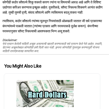
कोणीही कठोर कौशल्ये शिकू शकतो कारण त्यांना या विषयाची आवड आहे आणि ते विशिष्ट
उद्योगात करिअर करण्यास इच्छुक आहेत. दुसरीकडे, सॉफ्ट स्किल्स शिकवणे अत्यंत कठीण
आहे. तुम्ही तुमची वृत्ती, संवाद कौशल्ये आणि व्यक्तिमत्व बदलू शकत नाही.
त्याशिवाय, कठोर कौशल्ये त्यांच्या मूलभूत नियमांसाठी ओळखली जातात जी सर्व प्रकारच्या
कंपन्यांमध्ये पाळली जातात (त्यांच्या प्रकार आणि स्वरूपाकडे दुर्लक्ष करून). कंपनीच्या
स्वरूपानुसार सॉफ्ट स्किल्सची आवश्यकता भिन्न असू शकते.
Disclaimer:
येथे प्रदान केलेली माहिती अचूक असल्याची खात्री करण्यासाठी सर्व प्रयत्न केले गेले आहेत. तथापि,
डेटाच्या अचूकतेबद्दल कोणतीही हमी दिली जात नाही. कृपया कोणतीही गुंतवणूक करण्यापूर्वी योजना
माहिती दस्तऐवजासह सत्यापित करा.
You Might Also Like