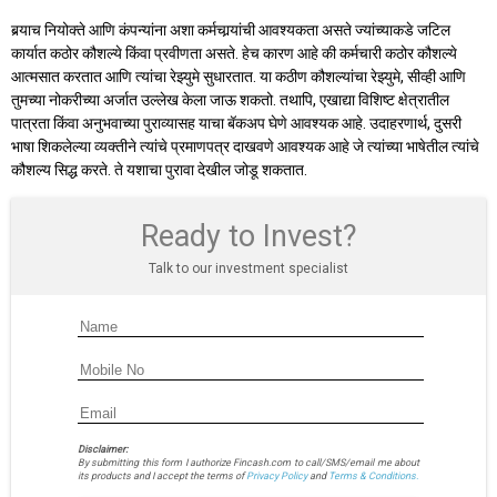
बर्‍याच नियोक्ते आणि कंपन्यांना अशा कर्मचार्‍यांची आवश्यकता असते ज्यांच्याकडे जटिल
कार्यात कठोर कौशल्ये किंवा प्रवीणता असते. हेच कारण आहे की कर्मचारी कठोर कौशल्ये
आत्मसात करतात आणि त्यांचा रेझ्युमे सुधारतात. या कठीण कौशल्यांचा रेझ्युमे, सीव्ही आणि
तुमच्या नोकरीच्या अर्जात उल्लेख केला जाऊ शकतो. तथापि, एखाद्या विशिष्ट क्षेत्रातील
पात्रता किंवा अनुभवाच्या पुराव्यासह याचा बॅकअप घेणे आवश्यक आहे. उदाहरणार्थ, दुसरी
भाषा शिकलेल्या व्यक्तीने त्यांचे प्रमाणपत्र दाखवणे आवश्यक आहे जे त्यांच्या भाषेतील त्यांचे
कौशल्य सिद्ध करते. ते यशाचा पुरावा देखील जोडू शकतात.
Ready to Invest?
Talk to our investment specialist
Disclaimer:
By submitting this form I authorize Fincash.com to call/SMS/email me about
its products and I accept the terms of
Privacy Policy
and
Terms & Conditions.