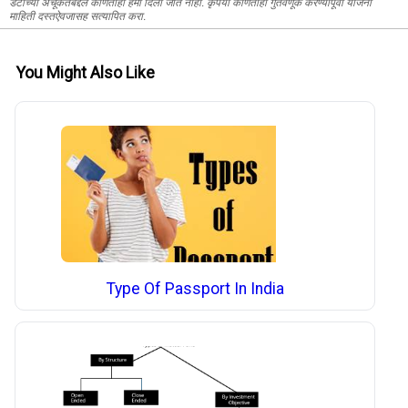
डेटाच्या अचूकतेबद्दल कोणतीही हमी दिली जात नाही. कृपया कोणतीही गुंतवणूक करण्यापूर्वी योजना
माहिती दस्तऐवजासह सत्यापित करा.
You Might Also Like
Type Of Passport In India