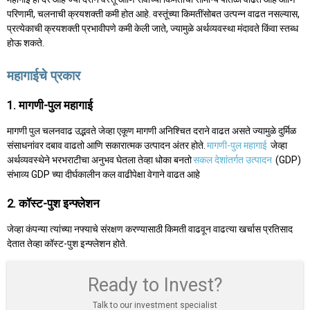
परिणामी, चलनाची क्रयशक्ती कमी होत आहे. वस्तूंच्या किमतींसोबत उत्पन्न वाढत नसल्यास,
प्रत्येकाची क्रयशक्ती प्रभावीपणे कमी केली जाते, ज्यामुळे अर्थव्यवस्था मंदावते किंवा स्तब्ध
होऊ शकते.
महागाईचे प्रकार
1. मागणी-पुल महागाई
मागणी पुल चलनवाढ उद्भवते जेव्हा एकूण मागणी अनिश्चित दराने वाढत असते ज्यामुळे दुर्मिळ
संसाधनांवर दबाव वाढतो आणि सकारात्मक उत्पादन अंतर होते.
मागणी-पुल महागाई
जेव्हा
अर्थव्यवस्थेने भरभराटीचा अनुभव घेतला तेव्हा धोका बनतो
सकल देशांतर्गत उत्पादन
(GDP)
संभाव्य GDP च्या दीर्घकालीन कल वाढीपेक्षा वेगाने वाढत आहे
2. कॉस्ट-पुश इन्फ्लेशन
जेव्हा कंपन्या त्यांच्या नफ्याचे संरक्षण करण्यासाठी किमती वाढवून वाढत्या खर्चास प्रतिसाद
देतात तेव्हा कॉस्ट-पुश इन्फ्लेशन होते.
Ready to Invest?
Talk to our investment specialist