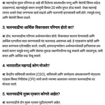
अ:
महागाईचा मुख्य परिणाम हा आहे की दिलेल्या कालावधीत वस्तू आणि सेवांची किंमत वाढेल.
उदाहरणार्थ, महागाईमुळे समान वस्तूंची किंमत 20 वर्षांत दुप्पट होऊ शकते. जेव्हा महागाई
जास्त असते तेव्हा जगण्याचा खर्च वाढतो आणि चलनाची क्रयशक्ती कमी होते. त्यामुळे वस्तू
आणि सेवांची किंमत वाढते.
3. चलनवाढीचा आर्थिक विकासावर परिणाम होतो का?
अ:
होय, चलनवाढीचा परिणाम अर्थव्यवस्थेवर होतो. विकासाला चालना देण्यासाठी आणि
आर्थिक प्रगतीला मदत करण्यासाठी मंद चलनवाढ आवश्यक आहे. हे ग्राहकांना खरेदी आणि
बचत करण्यास प्रोत्साहित करते. तथापि, हायपरइन्फ्लेशन अर्थव्यवस्थेसाठी हानिकारक ठरू
शकते कारण यामुळे वस्तू आणि सेवांचा तुकडा लक्षणीयरीत्या वाढू शकतो आणि साठवणूक, कमी
बचत आणि आर्थिक वाढ रोखू शकते.
4. भारतातील महागाई कोण मोजते?
अ:
केंद्रीय सांख्यिकी कार्यालय (CSO), सांख्यिकी आणि कार्यक्रम अंमलबजावणी मंत्रालय
ग्राहक किंमत निर्देशांक (CPI) जारी करते ज्याच्या आधारावर भारतात चलनवाढीचा दर
मोजला जातो.
5. चलनवाढीचे मुख्य प्रकार कोणते आहेत?
अ:
चलनवाढीचे दोन मुख्य प्रकार पुढीलप्रमाणे आहेत.