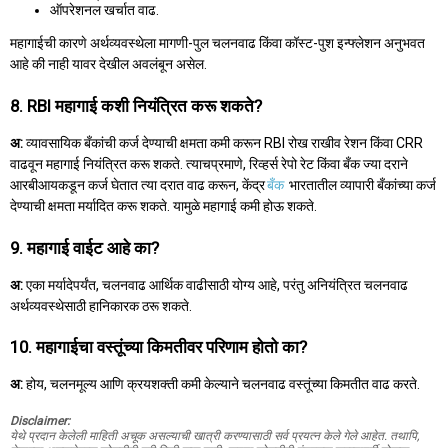
ऑपरेशनल खर्चात वाढ.
महागाईची कारणे अर्थव्यवस्थेला मागणी-पुल चलनवाढ किंवा कॉस्ट-पुश इन्फ्लेशन अनुभवत
आहे की नाही यावर देखील अवलंबून असेल.
8. RBI महागाई कशी नियंत्रित करू शकते?
अ:
व्यावसायिक बँकांची कर्ज देण्याची क्षमता कमी करून RBI रोख राखीव रेशन किंवा CRR
वाढवून महागाई नियंत्रित करू शकते. त्याचप्रमाणे, रिव्हर्स रेपो रेट किंवा बँक ज्या दराने
आरबीआयकडून कर्ज घेतात त्या दरात वाढ करून, केंद्र
बँक
भारतातील व्यापारी बँकांच्या कर्ज
देण्याची क्षमता मर्यादित करू शकते. यामुळे महागाई कमी होऊ शकते.
9. महागाई वाईट आहे का?
अ:
एका मर्यादेपर्यंत, चलनवाढ आर्थिक वाढीसाठी योग्य आहे, परंतु अनियंत्रित चलनवाढ
अर्थव्यवस्थेसाठी हानिकारक ठरू शकते.
10. महागाईचा वस्तूंच्या किमतीवर परिणाम होतो का?
अ:
होय, चलनमूल्य आणि क्रयशक्ती कमी केल्याने चलनवाढ वस्तूंच्या किमतीत वाढ करते.
Disclaimer:
येथे प्रदान केलेली माहिती अचूक असल्याची खात्री करण्यासाठी सर्व प्रयत्न केले गेले आहेत. तथापि,