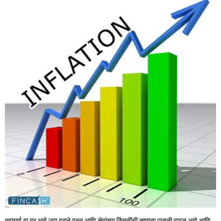
महागाई हा दर आहे ज्या दराने वस्तू आणि सेवांच्या किंमतींची सामान्य पातळी वाढत आहे आणि