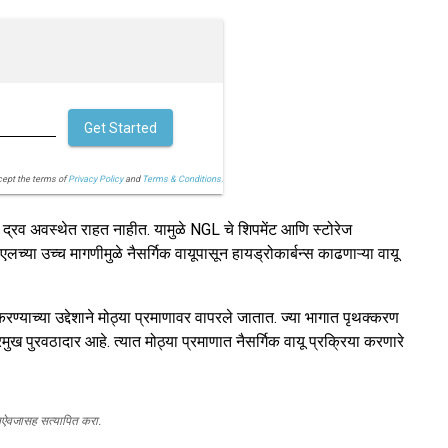
Get Started
cept the terms of
Privacy Policy
and
Terms & Conditions.
 द्रव अवस्थेत राहत नाहीत. यामुळे NGL चे शिपमेंट आणि स्टोरेज
लच्या उच्च मागणीमुळे नैसर्गिक वायूपासून हायड्रोकार्बन्स काढणाऱ्या वायू
करण्याच्या उद्देशाने मोठ्या प्रमाणावर वापरले जातात. ज्या भागात पृथक्करण
प्रमुख पुरवठादार आहे. त्यात मोठ्या प्रमाणात नैसर्गिक वायू प्रक्रिया करणारे
स्तऐवजासह सत्यापित करा.