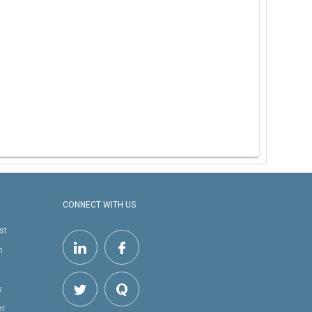
CONNECT WITH US
st
h
s
er