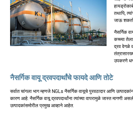
हायड्रोकार
तथापि, त्य
जाऊ शकतो. 
नैसर्गिक वा
कच्च्या ते
द्रव वेगळे
तंत्रासारख्
उपकरणे धन्य
नैसर्गिक वायू द्रवपदार्थांचे फायदे आणि तोटे
सर्वात चांगला भाग म्हणजे NGLs नैसर्गिक वायूचे पुरवठादार आणि उत्पादकांना 
कारण आहे. नैसर्गिक वायू द्रवपदार्थांना त्यांच्या वापरामुळे जास्त मागणी
उत्पादकांसमोरील प्रमुख आव्हाने आहेत.