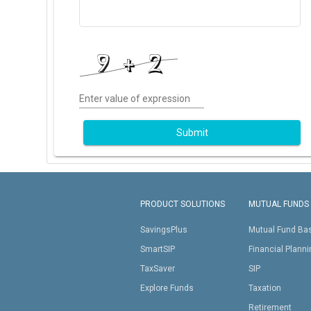
Enter value of expression
Submit
PRODUCT SOLUTIONS
MUTUAL FUNDS
SavingsPlus
Mutual Fund Ba
SmartSIP
Financial Plann
TaxSaver
SIP
Explore Funds
Taxation
Retirement