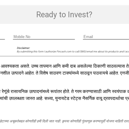
Ready to Invest?
Disclaimer:
By submitting this form I authorize Fincash.com to call/SMS/email me about its products and I ac
पमानाची आवश्यकता असते. उच्च तापमान आणि कमी दाब असलेल्या ठिकाणी साठवल्यास ते
ज्वलनशील उत्पादने आहेत. ते विशेष साठवण टाक्यांमध्ये साठवून पाठवायचे आहेत. एनजीए
व रेणूंचे रासायनिक उत्पादनांमध्ये रूपांतर होते. ते गरम करण्यासाठी आणि स्वयंपाक 
रव्यांची उपलब्धता जास्त आहे. सध्या, युनायटेड स्टेट्स नैसर्गिक वायू द्रवपदार्थाचा 
, डेटाच्या अचूकतेबद्दल कोणतीही हमी दिली जात नाही. कृपया कोणतीही गुंतवणूक करण्यापूर्वी योजना माहिती द