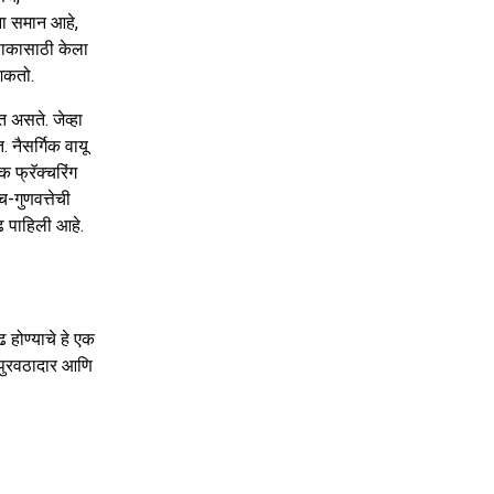
ना समान आहे,
ंपाकासाठी केला
 शकतो.
त असते. जेव्हा
 नैसर्गिक वायू
 फ्रॅक्चरिंग
च-गुणवत्तेची
ाढ पाहिली आहे.
 होण्याचे हे एक
L पुरवठादार आणि