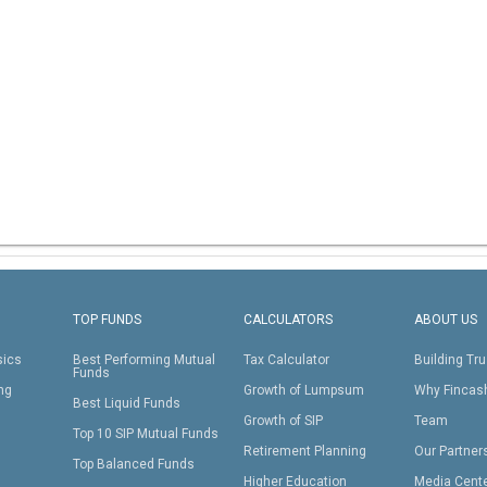
TOP FUNDS
CALCULATORS
ABOUT US
sics
Best Performing Mutual
Tax Calculator
Building Tru
Funds
ing
Growth of Lumpsum
Why Fincas
Best Liquid Funds
Growth of SIP
Team
Top 10 SIP Mutual Funds
Retirement Planning
Our Partner
Top Balanced Funds
Higher Education
Media Cent