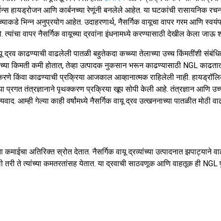
्बन्स हायड्रोजन आणि कार्बनच्या रेणूंनी बनलेले आहेत. या घटकांची रासायनिक रच
ांच्याकडे भिन्न अनुप्रयोग आहेत. उदाहरणार्थ, नैसर्गिक वायूचा वापर गरम आणि स्वय
त्यांचा वापर नैसर्गिक वायूच्या द्रवांना इंधनामध्ये करण्यासाठी देखील केला जाऊ
यू द्रव काढण्याची वाढलेली पातळी बहुतेकदा कच्च्या तेलाच्या उच्च किंमतींशी संबंधि
लाच्या किमती कमी होतात, तेव्हा उत्पादक नुकसान भरून काढण्यासाठी NGL काढतात.
 करणे किंवा काढण्याची प्रक्रिया आजकाल आव्हानात्मक राहिलेली नाही. हायड्रॉलिक
या प्रगत तंत्रज्ञानाने पृथक्करण प्रक्रिया खूप सोपी केली आहे. तंत्रज्ञान आणि उच्
वाद. आम्ही गेल्या काही वर्षांमध्ये नैसर्गिक वायू द्रव उत्खननाच्या पातळीत मोठी व
कमाईचा अतिरिक्त स्रोत देतात. नैसर्गिक वायू द्रव्यांच्या उत्पादनात झपाट्याने वाढ
 असली तरी ते त्यांच्या कमतरतांसह येतात. या द्रवाची साठवणूक आणि वाहतूक ही NG