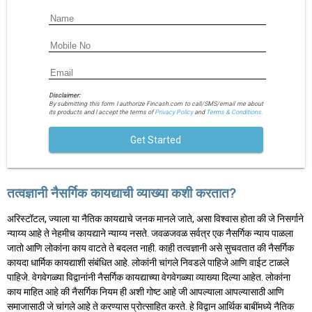
Disclaimer:
By submitting this form I authorize Fincash.com to call/SMS/email me about
its products and I accept the terms of
Privacy Policy
and
Terms & Conditions.
Get Started
तत्वज्ञानी नैसर्गिक कायद्याची व्याख्या कशी करतात?
अरिस्टॉटल, ज्याला या नैतिक कायद्याचे जनक मानले जाते, असा विश्वास होता की जे निसर्गाने
न्याय्य आहे ते नेहमीच कायद्याने न्याय्य नसते. जवळजवळ सर्वत्र एक नैसर्गिक न्याय पाळला
जातो आणि लोकांना काय वाटते ते बदलत नाही. काही तत्वज्ञानी असे सुचवतात की नैसर्गिक
कायदा धार्मिक कायद्याशी संबंधित आहे. लोकांनी चांगले निवडले पाहिजे आणि वाईट टाळले
पाहिजे. वेगवेगळ्या विद्वानांनी नैसर्गिक कायद्याच्या वेगवेगळ्या व्याख्या दिल्या आहेत. लोकांना
काय माहित आहे की नैसर्गिक नियम ही अशी गोष्ट आहे जी आपल्याला आपल्यासाठी आणि
समाजासाठी जे चांगले आहे ते करण्यास प्रोत्साहित करते. हे विद्वान आर्थिक बाबींमध्ये नैतिक