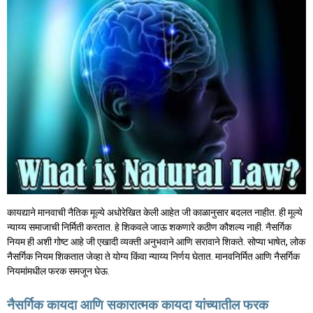
कायद्याने मानवाची नैतिक मूल्ये अधोरेखित केली आहेत जी काळानुसार बदलत नाहीत. ही मूल्ये
न्याय्य समाजाची निर्मिती करतात. हे शिकवले जाऊ शकणारे कठीण कौशल्य नाही. नैसर्गिक
नियम ही अशी गोष्ट आहे जी एखादी व्यक्ती अनुभवाने आणि सरावाने शिकते. सोप्या भाषेत, लोक
नैसर्गिक नियम शिकतात जेव्हा ते योग्य किंवा न्याय्य निर्णय घेतात. मानवनिर्मित आणि नैसर्गिक
नियमांमधील फरक समजून घेऊ.
नैसर्गिक कायदा आणि सकारात्मक कायदा यांच्यातील फरक