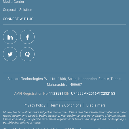
Media Center
Corporate Solution
CONNECT WITH US
Shepard Technologies Pvt. Ltd : 1808, Solus, Hiranandani Estate, Thane,
Maharashtra - 400607
AMFI Registration No.
112358
|
CIN:
U74999MH2016PTC282153
Privacy Policy
Terms & Conditions
Disclaimers
Mutual fund investments are subject to market risks. Please read the scheme information and other
related documents carefully before investing. Past performance is not indicative of future returns.
Please consider your specific investment requirements before choosing a fund, or designing a
portfolio that suits your needs.