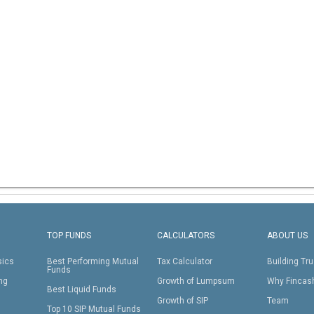
TOP FUNDS
CALCULATORS
ABOUT US
sics
Best Performing Mutual
Tax Calculator
Building Tru
Funds
ing
Growth of Lumpsum
Why Fincas
Best Liquid Funds
Growth of SIP
Team
Top 10 SIP Mutual Funds