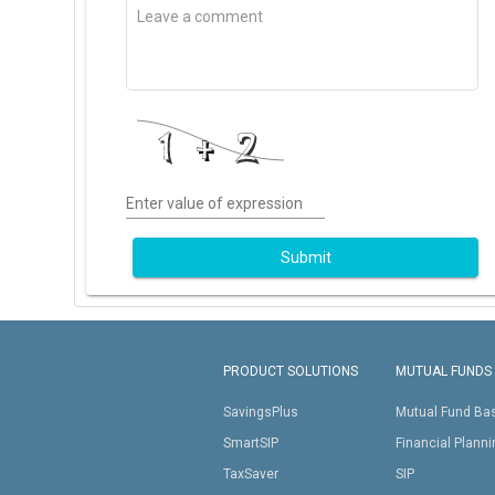
Enter value of expression
Submit
PRODUCT SOLUTIONS
MUTUAL FUNDS
SavingsPlus
Mutual Fund Ba
SmartSIP
Financial Plann
TaxSaver
SIP