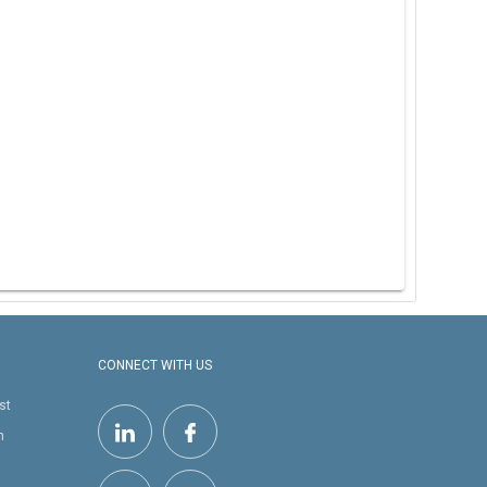
CONNECT WITH US
st
h