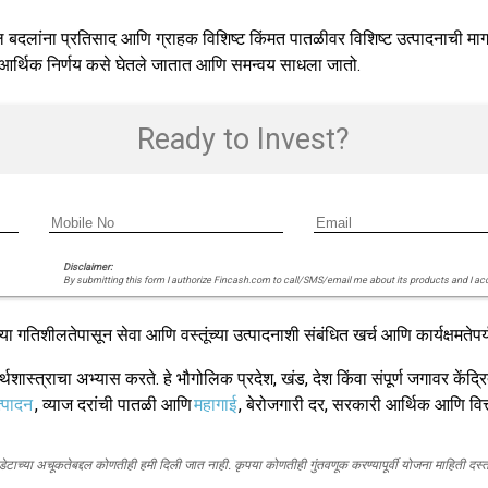
तीतील बदलांना प्रतिसाद आणि ग्राहक विशिष्ट किंमत पातळीवर विशिष्ट उत्पादनाची माग
ोतो, आर्थिक निर्णय कसे घेतले जातात आणि समन्वय साधला जातो.
Ready to Invest?
Disclaimer:
By submitting this form I authorize Fincash.com to call/SMS/email me about its products and I ac
ा गतिशीलतेपासून सेवा आणि वस्तूंच्या उत्पादनाशी संबंधित खर्च आणि कार्यक्षमतेपर्य
शास्त्राचा अभ्यास करते. हे भौगोलिक प्रदेश, खंड, देश किंवा संपूर्ण जगावर केंद्रित
्पादन
, व्याज दरांची पातळी आणि
महागाई
, बेरोजगारी दर, सरकारी आर्थिक आणि वित्
, डेटाच्या अचूकतेबद्दल कोणतीही हमी दिली जात नाही. कृपया कोणतीही गुंतवणूक करण्यापूर्वी योजना माहिती द