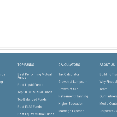
TOP FUNDS
CALCULATORS
ABOUT US
sics
Best Performing Mutual
Tax Calculator
Building Tru
Funds
ing
Growth of Lumpsum
Why Fincas
Best Liquid Funds
Growth of SIP
Team
Top 10 SIP Mutual Funds
Retirement Planning
Our Partner
Top Balanced Funds
Higher Education
Media Cent
Best ELSS Funds
Marriage Expense
Corporate S
Best Equity Mutual Funds