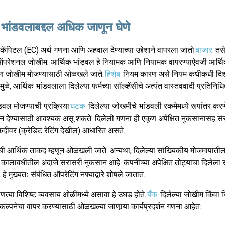
 भांडवलाबद्दल अधिक जाणून घेणे
ॅपिटल (EC) अर्थ गणना आणि अहवाल देण्याच्या उद्देशाने वापरला जातो
बाजार
तसे
ऑपरेशनल जोखीम. आर्थिक भांडवल हे नियामक आणि नियामक वापरण्याऐवजी आर्थिक
ूण जोखीम मोजण्यासाठी ओळखले जाते.
हिशेब
नियम कारण असे नियम कधीकधी दिश
ळे, आर्थिक भांडवलाला दिलेल्या फर्मच्या सॉल्व्हेंसीचे अत्यंत वास्तववादी प्रतिनिधि
डवल मोजण्याची प्रक्रिया
घटक
दिलेल्या जोखमीचे भांडवली रकमेमध्ये रूपांतर करण
थन देण्यासाठी आवश्यक असू शकते. दिलेली गणना ही एकूण अपेक्षित नुकसानासह संस
दीवर (क्रेडिट रेटिंग देखील) आधारित असते.
ेची आर्थिक ताकद म्हणून ओळखली जाते. अन्यथा, दिलेल्या सांख्यिकीय मोजमापाती
प कालावधीतील अंदाजे सरासरी नुकसान आहे. कंपनीच्या अपेक्षित तोट्याचा दिलेला 
े मुख्यतः संबंधित ऑपरेटिंग नफ्याद्वारे शोषले जातात.
ोणत्या विशिष्ट व्यवसाय ओळींमध्ये असावा हे उघड होते.
बँक
दिलेल्या जोखीम किंवा रि
कल्पनेचा वापर करण्यासाठी ओळखल्या जाणार्‍या कार्यप्रदर्शन गणना आहेत: