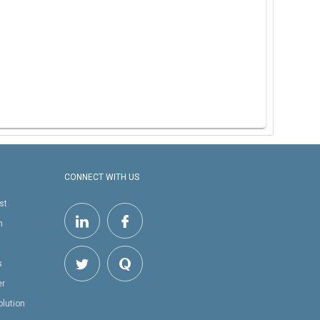
CONNECT WITH US
st
h
s
er
olution