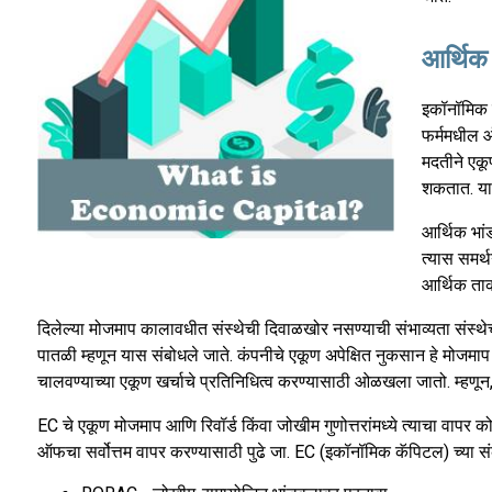
आर्थिक
इकॉनॉमिक क
फर्ममधील 
मदतीने एक
शकतात. यामु
आर्थिक भां
त्यास समर्
आर्थिक ताक
दिलेल्या मोजमाप कालावधीत संस्थेची दिवाळखोर नसण्याची संभाव्यता संस्थ
पातळी म्हणून यास संबोधले जाते. कंपनीचे एकूण अपेक्षित नुकसान हे मोजमा
चालवण्याच्या एकूण खर्चाचे प्रतिनिधित्व करण्यासाठी ओळखला जातो. म्हणून, ह
EC चे एकूण मोजमाप आणि रिवॉर्ड किंवा जोखीम गुणोत्तरांमध्ये त्याचा वापर क
ऑफचा सर्वोत्तम वापर करण्यासाठी पुढे जा. EC (इकॉनॉमिक कॅपिटल) च्या सं