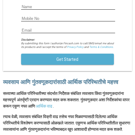
Disclaimer:
By submitting this form I authorize Fincash.com to call/SMS/email me about
its products and I accept the terms of
Privacy Policy
and
Terms & Conditions.
Get Started
व्यवसाय आणि गुंतवणूकदारांसाठी आर्थिक परिस्थितीचे महत्त्व
सध्याच्या आर्थिक परिस्थितीच्या संदर्भात निर्देशक संबंधित व्यवसाय किंवा गुंतवणूकदारांना
महत्त्वपूर्ण अंतर्दृष्टी प्रदान करण्यात मदत करू शकतात. गुंतवणूकदार अशा निर्देशकांचा वापर
करून एकूण नफा आणि
आर्थिक वाढ
.
त्याच वेळी, व्यवसाय संबंधित विक्री वाढ तसेच नफा मिळवण्यासाठी दिलेल्या आर्थिक
परिस्थितीचे विश्लेषण करण्यासाठी ओळखले जातात. एकूणच आर्थिक परिस्थितीतील सुधारणा
व्यवसायांना आणि गुंतवणूकदारांना भविष्याबद्दल खूप आशावादी होण्यास मदत करू शकते.