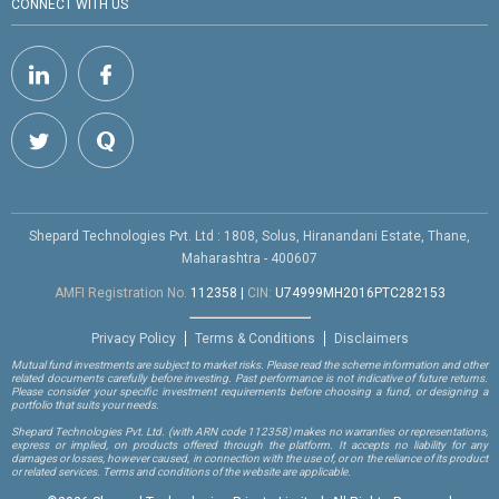
CONNECT WITH US
Shepard Technologies Pvt. Ltd : 1808, Solus, Hiranandani Estate, Thane,
Maharashtra - 400607
AMFI Registration No.
112358
|
CIN:
U74999MH2016PTC282153
Privacy Policy
Terms & Conditions
Disclaimers
Mutual fund investments are subject to market risks. Please read the scheme information and other
related documents carefully before investing. Past performance is not indicative of future returns.
Please consider your specific investment requirements before choosing a fund, or designing a
portfolio that suits your needs.
Shepard Technologies Pvt. Ltd.
(with ARN code 112358)
makes no warranties or representations,
express or implied, on products offered through the platform. It accepts no liability for any
damages or losses, however caused, in connection with the use of, or on the reliance of its product
or related services. Terms and conditions of the website are applicable.