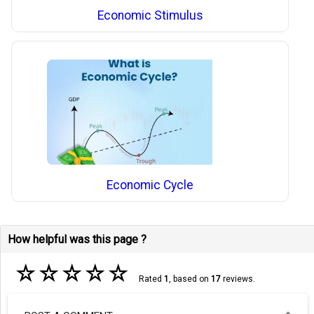
Economic Stimulus
Economic Cycle
How helpful was this page ?
☆
☆
☆
☆
☆
Rated
1
, based on
17
reviews.