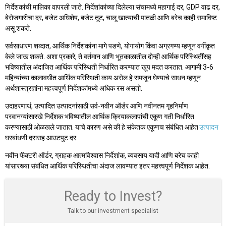
निर्देशकांची मालिका वापरली जाते. निर्देशांकांच्या दिलेल्या संचामध्ये महागाई दर, GDP वाढ दर,
बेरोजगारीचा दर, बजेट अधिशेष, बजेट तूट, चालू खात्याची पातळी आणि बरेच काही समाविष्ट
असू शकते.
सर्वसाधारण शब्दात, आर्थिक निर्देशकांना मागे पडणे, योगायोग किंवा अग्रगण्य म्हणून वर्गीकृत
केले जाऊ शकते. अशा प्रकारे, ते वर्तमान आणि भूतकाळातील दोन्ही आर्थिक परिस्थितींसह
भविष्यातील अंदाजित आर्थिक परिस्थिती निर्धारित करण्यात खूप मदत करतात. आगामी 3-6
महिन्यांच्या कालावधीत आर्थिक परिस्थिती काय असेल हे समजून घेण्याचे साधन म्हणून
अर्थशास्त्रज्ञांना महत्त्वपूर्ण निर्देशकांमध्ये अधिक रस असतो.
उदाहरणार्थ, उत्पादित उत्पादनांसाठी सर्व-नवीन ऑर्डर आणि नवीनतम गृहनिर्माण
परवानग्यांसारखे निर्देशक भविष्यातील आर्थिक क्रियाकलापांची एकूण गती निर्धारित
करण्यासाठी ओळखले जातात. याचे कारण असे की हे संकेतक एकूणच संबंधित आहेत
उत्पादन
घरबांधणी दरासह आउटपुट दर.
नवीन फॅक्टरी ऑर्डर, ग्राहक आत्मविश्वास निर्देशांक, व्यवसाय यादी आणि बरेच काही
यांसारख्या संबंधित आर्थिक परिस्थितीचा अंदाज लावण्यात इतर महत्त्वपूर्ण निर्देशक आहेत.
Ready to Invest?
Talk to our investment specialist