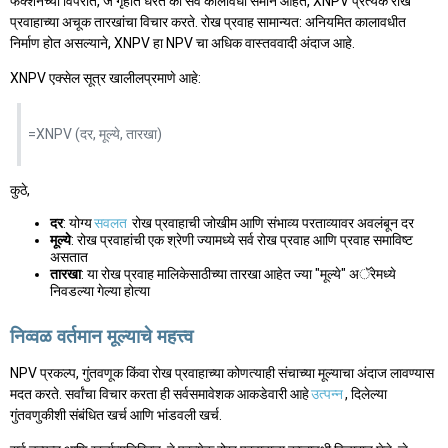
फंक्शनच्या विपरीत, जे गृहीत धरते की सर्व कालावधी समान आहेत, XNPV प्रत्येक रोख
प्रवाहाच्या अचूक तारखांचा विचार करते. रोख प्रवाह सामान्यत: अनियमित कालावधीत
निर्माण होत असल्याने, XNPV हा NPV चा अधिक वास्तववादी अंदाज आहे.
XNPV एक्सेल सूत्र खालीलप्रमाणे आहे:
=XNPV (दर, मूल्ये, तारखा)
कुठे,
दर
: योग्य
सवलत
रोख प्रवाहाची जोखीम आणि संभाव्य परताव्यावर अवलंबून दर
मूल्ये
: रोख प्रवाहांची एक श्रेणी ज्यामध्ये सर्व रोख प्रवाह आणि प्रवाह समाविष्ट
असतात
तारखा
: या रोख प्रवाह मालिकेसाठीच्या तारखा आहेत ज्या "मूल्ये" अॅरेमध्ये
निवडल्या गेल्या होत्या
निव्वळ वर्तमान मूल्याचे महत्त्व
NPV प्रकल्प, गुंतवणूक किंवा रोख प्रवाहाच्या कोणत्याही संचाच्या मूल्याचा अंदाज लावण्यास
मदत करते. सर्वांचा विचार करता ही सर्वसमावेशक आकडेवारी आहे
उत्पन्न
, दिलेल्या
गुंतवणुकीशी संबंधित खर्च आणि भांडवली खर्च.