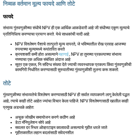
निव्वळ वर्तमान मूल्य फायदे आणि तोटे
फायदे
संभाव्य गुंतवणुकीच्या संधीचे NPV ही एक आर्थिक आकडेवारी आहे जी संधीच्या एकूण मूल्याचे
प्रतिनिधित्व करण्याचा प्रयत्न करते. येथे साधकांची यादी आहे:
NPV विश्लेषण पैशाचे तात्पुरते मूल्य वापरते, जे भविष्यातील रोख प्रवाह आजच्या
रुपयाच्या मूल्यामध्ये रूपांतरित करते
क्रयशक्ती कमी होत असल्याने
महागाई
, NPV हा तुमच्या प्रकल्पाच्या संभाव्य
नफ्याचा एक अधिक संबंधित अंदाज आहे
सूत्र एक एकल, निःसंदिग्ध संख्या देते ज्याची व्यवस्थापक प्रकल्प किंवा गुंतवणुकीची
कामगिरी निर्धारित करण्यासाठी सुरुवातीच्या गुंतवणुकीशी तुलना करू शकतो.
तोटे
गुंतवणुकीच्या संभाव्यतेचे विश्लेषण करण्यासाठी NPV ही सर्वात व्यापकपणे लागू केलेली पद्धत
आहे; त्याचे काही तोटे आहेत ज्यांचा विचार केला पाहिजे. NPV विश्लेषणासाठी खालील काही
प्रमुख अडथळे आहेत:
अचूक जोखीम समायोजन करणे कठीण आहे
डेटा मॅनिपुलेशन सोपे आहे
सवलत दर स्थिर ओव्हरटाइम कालावधी असल्याचे गृहीत धरले जाते
गृहीतकातील लहान बदलांसाठी संवेदनशील