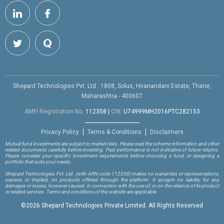
Shepard Technologies Pvt. Ltd : 1808, Solus, Hiranandani Estate, Thane,
Maharashtra - 400607
AMFI Registration No.
112358
|
CIN:
U74999MH2016PTC282153
Privacy Policy
Terms & Conditions
Disclaimers
Mutual fund investments are subject to market risks. Please read the scheme information and other
related documents carefully before investing. Past performance is not indicative of future returns.
Please consider your specific investment requirements before choosing a fund, or designing a
portfolio that suits your needs.
Shepard Technologies Pvt. Ltd.
(with ARN code 112358)
makes no warranties or representations,
express or implied, on products offered through the platform. It accepts no liability for any
damages or losses, however caused, in connection with the use of, or on the reliance of its product
or related services. Terms and conditions of the website are applicable.
©
2026 Shepard Technologies Private Limited. All Rights Reserved