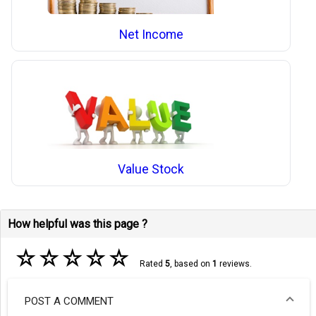
Net Income
Value Stock
How helpful was this page ?
☆
☆
☆
☆
☆
Rated
5
, based on
1
reviews.
POST A COMMENT