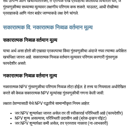
सर्व उत्पन्न आणि खर्चाव्यतिरिक्त, ते प्रत्येक रोख प्रवाहाचा कालावधी विचारात घेते, जे
गुंतवणुकीच्या सध्याच्या मूल्यावर लक्षणीय परिणाम करू शकते. याउलट, आधी रोखीच्या
प्रवाहाकडे आणि नंतर बाहेर जाण्याकडे लक्ष देणे चांगले.
सकारात्मक वि. नकारात्मक निव्वळ वर्तमान मूल्य
सकारात्मक निव्वळ वर्तमान मूल्य
याचा अर्थ असा होतो की एखाद्या प्रकल्पाचा किंवा गुंतवणुकीचा अंदाजे नफा त्याच्या अपेक्षित
खर्चापेक्षा जास्त आहे. सकारात्मक निव्वळ वर्तमान मूल्यावर परिणाम करणारी गुंतवणूक
फायदेशीर असते.
नकारात्मक निव्वळ वर्तमान मूल्य
नकारात्मक NPV गुंतवणुकीचा परिणाम निव्वळ तोटा होईल. हे तत्त्व या नियमाला अधोरेखित
करते की केवळ सकारात्मक NPV मूल्यांसह गुंतवणूकीची गणना केली जावी.
लक्षात ठेवण्यासाठी येथे NPV पद्धतीचे सामान्यीकृत नियम आहेत:
जर NPV शून्यापेक्षा जास्त असेल तर ती स्वीकारार्ह परिस्थिती आहे (फायदेशीर)
NPV शून्य असल्यास, परिस्थिती उदासीन आहे (ब्रेक-इव्हन पॉइंट)
जर NPV शून्यापेक्षा कमी असेल, तर प्रस्ताव नाकारा (ना-लाभकारी)