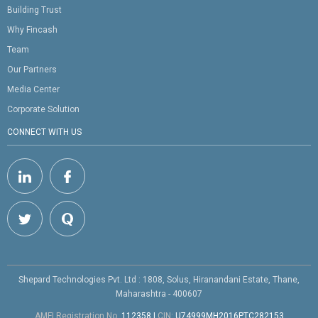
Building Trust
Why Fincash
Team
Our Partners
Media Center
Corporate Solution
CONNECT WITH US
Shepard Technologies Pvt. Ltd : 1808, Solus, Hiranandani Estate, Thane,
Maharashtra - 400607
AMFI Registration No.
112358
|
CIN:
U74999MH2016PTC282153