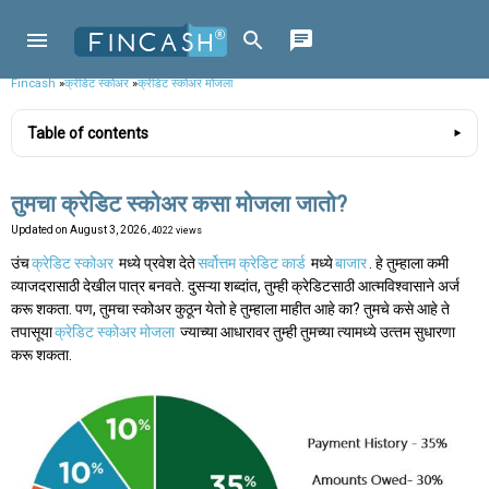
Fincash
»
क्रेडिट स्कोअर
»
क्रेडिट स्कोअर मोजला
Table of contents
तुमचा क्रेडिट स्कोअर कसा मोजला जातो?
Updated on
August 3, 2026
, 4022 views
उंच
क्रेडिट स्कोअर
मध्ये प्रवेश देते
सर्वोत्तम क्रेडिट कार्ड
मध्ये
बाजार
. हे तुम्हाला कमी
व्याजदरासाठी देखील पात्र बनवते. दुसऱ्या शब्दांत, तुम्ही क्रेडिटसाठी आत्मविश्वासाने अर्ज
करू शकता. पण, तुमचा स्कोअर कुठून येतो हे तुम्हाला माहीत आहे का? तुमचे कसे आहे ते
तपासूया
क्रेडिट स्कोअर मोजला
ज्‍याच्‍या आधारावर तुम्‍ही तुमच्‍या त्‍यामध्‍ये उत्‍तम सुधारणा
करू शकता.