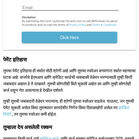
Disclaimer:
By submitting this form I authorize Fincash.com to call/SMS/email me about
its products and I accept the terms of
Privacy Policy
and
Terms & Conditions.
Click Here
पेमेंट इतिहास
तुमचा पेमेंट इतिहास ही सर्वात मोठी श्रेणी आहे आणि तुमचा स्कोअर बनवणारा सर्वात महत्त्वाचा
घटक आहे. कर्जाचे ईएमआय आणि क्रेडिट कार्डची थकबाकी वेळेवर भरण्यासाठी तुम्ही किती
जबाबदार आहात हे ते दाखवते. तुमची कोणतीही बिले चुकली आहेत का आणि तुम्ही कोणतेही
कर्ज वाहून नेत असल्यास हे देखील दर्शवते.
तुम्ही तुमची जबाबदारी वेळेवर भरल्यास, ही श्रेणी तुमचा स्कोअर वाढवेल. याउलट, जर तुमची
पेमेंट चुकली असेल किंवा तुमच्यावर कायदेशीर निर्णय किंवा दिवाळखोरी असेल तर
क्रेडिट
रिपोर्ट
, तर तुमचा स्कोअर कमी होईल.
तुम्हाला देय असलेली रक्कम
तुमच्यावर किती कर्ज आहे
क्रेडिट कार्ड
आणि कर्ज तुमच्या क्रेडिट स्कोअरच्या 30% बनवते.