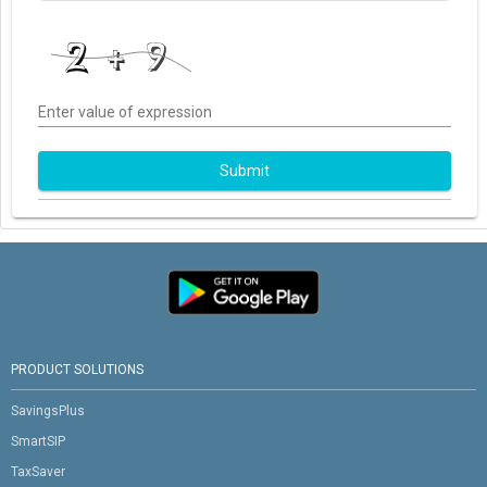
Enter value of expression
Submit
PRODUCT SOLUTIONS
SavingsPlus
SmartSIP
TaxSaver