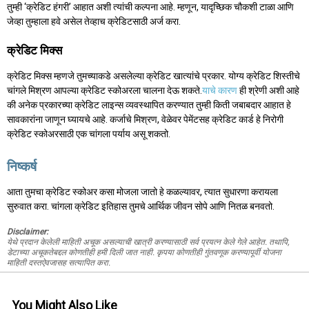
तुम्ही ‘क्रेडिट हंगरी’ आहात अशी त्यांची कल्पना आहे. म्हणून, यादृच्छिक चौकशी टाळा आणि
जेव्हा तुम्हाला हवे असेल तेव्हाच क्रेडिटसाठी अर्ज करा.
क्रेडिट मिक्स
क्रेडिट मिक्स म्हणजे तुमच्याकडे असलेल्या क्रेडिट खात्यांचे प्रकार. योग्य क्रेडिट शिस्तीचे
चांगले मिश्रण आपल्या क्रेडिट स्कोअरला चालना देऊ शकते.
याचे कारण
ही श्रेणी अशी आहे
की अनेक प्रकारच्या क्रेडिट लाइन्स व्यवस्थापित करण्यात तुम्ही किती जबाबदार आहात हे
सावकारांना जाणून घ्यायचे आहे. कर्जाचे मिश्रण, वेळेवर पेमेंटसह क्रेडिट कार्ड हे निरोगी
क्रेडिट स्कोअरसाठी एक चांगला पर्याय असू शकतो.
निष्कर्ष
आता तुमचा क्रेडिट स्कोअर कसा मोजला जातो हे कळल्यावर, त्यात सुधारणा करायला
सुरुवात करा. चांगला क्रेडिट इतिहास तुमचे आर्थिक जीवन सोपे आणि नितळ बनवतो.
Disclaimer:
येथे प्रदान केलेली माहिती अचूक असल्याची खात्री करण्यासाठी सर्व प्रयत्न केले गेले आहेत. तथापि,
डेटाच्या अचूकतेबद्दल कोणतीही हमी दिली जात नाही. कृपया कोणतीही गुंतवणूक करण्यापूर्वी योजना
माहिती दस्तऐवजासह सत्यापित करा.
You Might Also Like