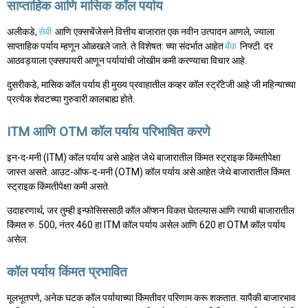
साप्ताहिक आणि मासिक कॉल पर्याय
अलीकडे,
सेबी
आणि एक्सचेंजेसने वित्तीय बाजारात एक नवीन उत्पादन आणले, ज्याला
साप्ताहिक पर्याय म्हणून ओळखले जाते. ते विशेषत: च्या संदर्भात आहेत
बँक
निफ्टी. दर
आठवड्याला एक्सपायरी आणून पर्यायांची जोखीम कमी करण्याचा विचार आहे.
दुसरीकडे, मासिक कॉल पर्याय ही मुख्य प्रवाहातील कव्हर कॉल स्ट्रॅटेजी आहे जी महिन्याच्या
प्रत्येक शेवटच्या गुरुवारी कालबाह्य होते.
ITM आणि OTM कॉल पर्याय परिभाषित करणे
इन-द-मनी (ITM) कॉल पर्याय असे आहेत जेथे बाजारातील किंमत स्ट्राइक किंमतीपेक्षा
जास्त असते. आउट-ऑफ-द-मनी (OTM) कॉल पर्याय असे आहेत जेथे बाजारातील किंमत
स्ट्राइक किंमतीपेक्षा कमी असते.
उदाहरणार्थ, जर तुम्ही इन्फोसिससाठी कॉल ऑप्शन विकत घेतल्यास आणि त्याची बाजारातील
किंमत रु. 500, नंतर 460 हा ITM कॉल पर्याय असेल आणि 620 हा OTM कॉल पर्याय
असेल.
कॉल पर्याय किंमत प्रभावित
मूलभूतपणे, अनेक घटक कॉल पर्यायाच्या किंमतीवर परिणाम करू शकतात. यापैकी बाजारभाव