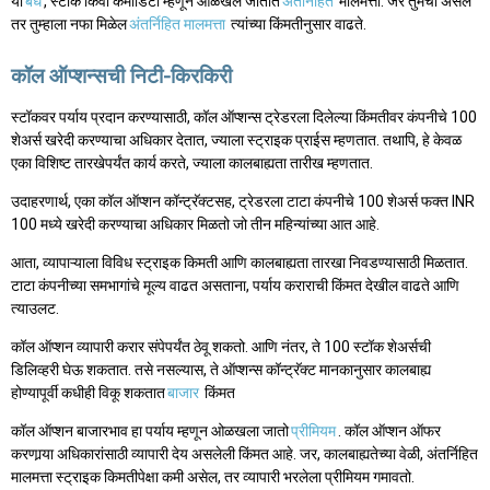
या
बंध
, स्टॉक किंवा कमोडिटी म्हणून ओळखले जातात
अंतर्निहित
मालमत्ता. जर तुमचा असेल
तर तुम्हाला नफा मिळेल
अंतर्निहित मालमत्ता
त्यांच्या किंमतीनुसार वाढते.
कॉल ऑप्शन्सची निटी-किरकिरी
स्टॉकवर पर्याय प्रदान करण्यासाठी, कॉल ऑप्शन्स ट्रेडरला दिलेल्या किंमतीवर कंपनीचे 100
शेअर्स खरेदी करण्याचा अधिकार देतात, ज्याला स्ट्राइक प्राईस म्हणतात. तथापि, हे केवळ
एका विशिष्ट तारखेपर्यंत कार्य करते, ज्याला कालबाह्यता तारीख म्हणतात.
उदाहरणार्थ, एका कॉल ऑप्शन कॉन्ट्रॅक्टसह, ट्रेडरला टाटा कंपनीचे 100 शेअर्स फक्त INR
100 मध्ये खरेदी करण्याचा अधिकार मिळतो जो तीन महिन्यांच्या आत आहे.
आता, व्यापाऱ्याला विविध स्ट्राइक किमती आणि कालबाह्यता तारखा निवडण्यासाठी मिळतात.
टाटा कंपनीच्या समभागांचे मूल्य वाढत असताना, पर्याय कराराची किंमत देखील वाढते आणि
त्याउलट.
कॉल ऑप्शन व्यापारी करार संपेपर्यंत ठेवू शकतो. आणि नंतर, ते 100 स्टॉक शेअर्सची
डिलिव्हरी घेऊ शकतात. तसे नसल्यास, ते ऑप्शन्स कॉन्ट्रॅक्ट मानकानुसार कालबाह्य
होण्यापूर्वी कधीही विकू शकतात
बाजार
किंमत
कॉल ऑप्शन बाजारभाव हा पर्याय म्हणून ओळखला जातो
प्रीमियम
. कॉल ऑप्शन ऑफर
करणार्‍या अधिकारांसाठी व्यापारी देय असलेली किंमत आहे. जर, कालबाह्यतेच्या वेळी, अंतर्निहित
मालमत्ता स्ट्राइक किमतीपेक्षा कमी असेल, तर व्यापारी भरलेला प्रीमियम गमावतो.