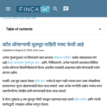
Fincash
»
शेअर बाजार
»
कॉल पर्याय
Table of contents
कॉल ऑप्शन्सची मूलभूत माहिती स्पष्ट केली आहे
Updated on
August 4, 2026
, 6320 views
अनेक गुंतवणूकदार या विश्वासाने काम करतात
ऑप्शन्स ट्रेडिंग
सर्वात धोकादायक मार्ग
आहे
शेअर बाजारात गुंतवणूक करा
. आणि, निर्विवादपणे, अनेक व्यापारी आजकाल विशिष्ट
स्टॉक कोणत्या दिशानिर्देशांमध्ये फिरत असतील यासंबंधी आक्रमक कॉल घेण्यासाठी पर्याय
वापरत आहेत.
तथापि, एक मुद्दा लक्षात ठेवावा
कॉल करा
पर्याय हे वाहन नाही ज्याचा वापर उच्च जोखमीच्या
वातावरणात जुगार खेळण्यासाठी केला जाऊ शकतो. अशा अनेक रणनीती आहेत ज्यांचा वापर
लक्षणीयरीत्या जोखीम कमी करण्यासाठी केला जाऊ शकतो.
हे पोस्ट तुम्हाला a च्या मूलभूत गोष्टी जवळून पाहण्यास मदत करते
कॉल पर्याय
आणि त्याची
कार्यपद्धती. त्याबद्दल अधिक जाणून घेऊया.