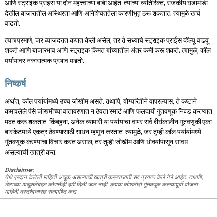
आणि स्ट्राइक प्राइस या दोन महत्त्वाच्या बाबी आहेत. त्यांच्या व्यतिरिक्त, राजकीय घडामोडी
देखील बाजारातील अस्थिरता आणि अनिश्चिततेला कारणीभूत ठरू शकतात; त्यामुळे खर्च
वाढतो.
त्याचप्रमाणे, जर व्याजदरात कपात केली असेल, तर ते सध्याचे स्ट्राइक प्राईस व्हॅल्यू वाढवू
शकते आणि बाजारभाव आणि स्ट्राइक किंमत यांच्यातील अंतर कमी करू शकते; त्यामुळे, कॉल
पर्यायांवर नकारात्मक प्रभाव पडतो.
निष्कर्ष
अर्थात, कॉल पर्यायांमध्ये उच्च जोखीम असते. तथापि, योग्यरितीने वापरल्यास, ते कष्टाने
कमावलेले पैसे जोखमीच्या वातावरणात न ठेवता स्मार्ट आणि फलदायी गुंतवणूक निवड करण्यात
मदत करू शकतात. किंबहुना, अनेक व्यापारी या पर्यायाचा वापर सर्व दीर्घकालीन गुंतवणुकी एका
बास्केटमध्ये एकत्र ठेवण्यासाठी साधन म्हणून करतात. त्यामुळे, जर तुम्ही कॉल पर्यायांमध्ये
गुंतवणूक करण्याचा विचार करत असाल, तर तुम्ही जोखीम आणि धोक्यांपासून सावध
असल्याची खात्री करा.
Disclaimer:
येथे प्रदान केलेली माहिती अचूक असल्याची खात्री करण्यासाठी सर्व प्रयत्न केले गेले आहेत. तथापि,
डेटाच्या अचूकतेबद्दल कोणतीही हमी दिली जात नाही. कृपया कोणतीही गुंतवणूक करण्यापूर्वी योजना
माहिती दस्तऐवजासह सत्यापित करा.