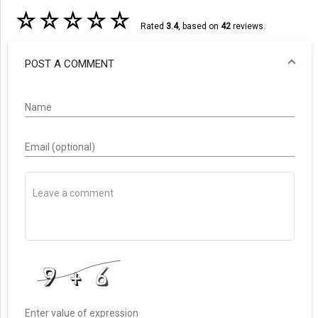
☆
☆
☆
☆
☆
Rated
3.4
, based on
42
reviews.
POST A COMMENT
Name
Email (optional)
Enter value of expression