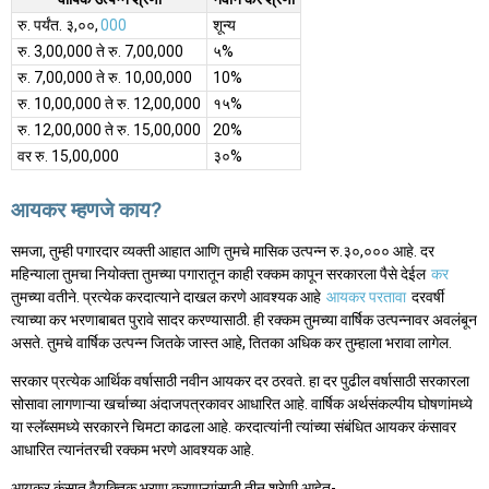
रु. पर्यंत. ३,००,
000
शून्य
रु. 3,00,000 ते रु. 7,00,000
५%
रु. 7,00,000 ते रु. 10,00,000
10%
रु. 10,00,000 ते रु. 12,00,000
१५%
रु. 12,00,000 ते रु. 15,00,000
20%
वर रु. 15,00,000
३०%
आयकर म्हणजे काय?
समजा, तुम्ही पगारदार व्यक्ती आहात आणि तुमचे मासिक उत्पन्न रु.३०,००० आहे. दर
महिन्याला तुमचा नियोक्ता तुमच्या पगारातून काही रक्कम कापून सरकारला पैसे देईल
कर
तुमच्या वतीने. प्रत्येक करदात्याने दाखल करणे आवश्यक आहे
आयकर परतावा
दरवर्षी
त्याच्या कर भरणाबाबत पुरावे सादर करण्यासाठी. ही रक्कम तुमच्या वार्षिक उत्पन्नावर अवलंबून
असते. तुमचे वार्षिक उत्पन्न जितके जास्त आहे, तितका अधिक कर तुम्हाला भरावा लागेल.
सरकार प्रत्येक आर्थिक वर्षासाठी नवीन आयकर दर ठरवते. हा दर पुढील वर्षासाठी सरकारला
सोसावा लागणाऱ्या खर्चाच्या अंदाजपत्रकावर आधारित आहे. वार्षिक अर्थसंकल्पीय घोषणांमध्ये
या स्लॅब्समध्ये सरकारने चिमटा काढला आहे. करदात्यांनी त्यांच्या संबंधित आयकर कंसावर
आधारित त्यानंतरची रक्कम भरणे आवश्यक आहे.
आयकर कंसात वैयक्तिक भरणा करणाऱ्यांसाठी तीन श्रेणी आहेत-