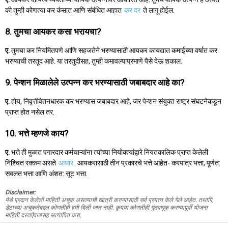
की तुम्ही कोणत्या कर कंसात आणि संबंधित आहात
कर दर
ते लागू होईल.
8. तुमचा आयकर कसा भरायचा?
ए.
तुमचा कर नियमितपणे आणि सहजतेने भरण्यासाठी आयकर कायद्यात कमाईच्या वर्षात कर
भरण्याची तरतूद आहे. या तरतुदीसह, तुम्ही कमावल्याप्रमाणे पैसे देऊ शकाल.
9. पेन्शन मिळालेले उत्पन्न कर भरण्यासाठी जबाबदार आहे का?
ए.
होय, निवृत्तीवेतनधारक कर भरण्यास जबाबदार आहे, जर पेन्शन संयुक्त राष्ट्र संघटनेकडून
प्राप्त होत नसेल तर.
10. भत्ते म्हणजे काय?
ए.
भत्ते ही मुळात पगारदार कर्मचाऱ्यांना त्यांच्या नियोक्त्यांद्वारे नियतकालिक प्राप्त केलेली
निश्चित रक्कम असते
आधार
. आयकरासाठी तीन प्रकारचे भत्ते आहेत- करपात्र भत्ता, पूर्णत:
सवलत भत्ता आणि अंशत: सूट भत्ता.
Disclaimer:
येथे प्रदान केलेली माहिती अचूक असल्याची खात्री करण्यासाठी सर्व प्रयत्न केले गेले आहेत. तथापि,
डेटाच्या अचूकतेबद्दल कोणतीही हमी दिली जात नाही. कृपया कोणतीही गुंतवणूक करण्यापूर्वी योजना
माहिती दस्तऐवजासह सत्यापित करा.