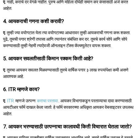
ए.
नाही, कराचे दर वेगळे नाहीत. पुरुष आणि महिला दोघेही समान कर कंसासाठी अर्ज करत
आहेत.
4. आयकराची गणना कशी करावी?
ए.
तुम्ही ज्या वयोगटात येता त्या वयोगटाच्या आधारावर तुम्ही आयकराची गणना करू शकता.
पुढे, तुमची पगार श्रेणी तपासा आणि त्यानंतर संबंधित कर दर. तुमचे कार्य सोपे आणि सोपे
करण्यासाठी तुम्ही नेहमी त्याऐवजी ऑनलाइन टॅक्स कॅल्क्युलेटर वापरू शकता.
5. आयकर सवलतीसाठी किमान रक्कम किती आहे?
ए.
तुमचा आयकर सवलत मिळवण्यासाठी तुमचे वार्षिक पगार ३ लाख रुपयांपेक्षा कमी असणे
आवश्यक आहे.
6. ITR म्हणजे काय?
ए.
ITR
म्हणजे उत्पन्न
कराचा परतावा
. आयकर विभागाकडून परताव्याचा दावा करण्यासाठी
आयटीआर फॉर्म दाखल केला जातो. हे फॉर्म सरकारच्या अधिकृत आयकर वेबसाइटवर उपलब्ध
आहेत.
7. आयकर भरण्यासाठी उत्पन्नाचा कालावधी किती विचारात घेतला जातो?
ए.
आयकर दायित्व व्यक्तीच्या वार्षिक उत्पन्नावर आधारित आहे. तुमचे वार्षिक उत्पन्न हे ठरवते