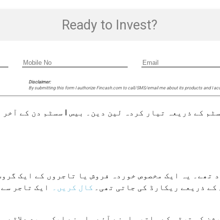
Ready to Invest?
Disclaimer:
By submitting this form I authorize Fincash.com to call/SMS/email me about its products and I ac
بیس II سسٹم دن کے
 کے ذریعے ریکارڈ کی جاتی تھی۔
کال کریں۔
ایک تاجر سے 
کارڈ ایسوسی ایشن کی ترقی کے ساتھ سامنے آئے۔ اس نے ایک وسیع 