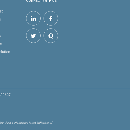
CONNECT WITH US
st
h
s
er
olution
 400607
ng. Past performance is not indicative of