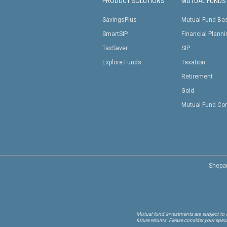
PRODUCT SOLUTIONS
MUTUAL FUNDS
SavingsPlus
Mutual Fund Ba
SmartSIP
Financial Plann
TaxSaver
SIP
Explore Funds
Taxation
Retirement
Gold
Mutual Fund Co
Shepar
Mutual fund investments are subject to m
future returns. Please consider your spec