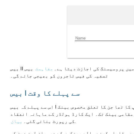
 آخر میں پروسیسنگ کی اجازت دیتا ہے۔
مفاہمت
بیس I سسٹم کے ذریعہ تیار کردہ لین دین۔ بیس II سسٹم کے ذریعے، وقتاً فوقتاً تصفیہ ہو گا اور
تصفیہ کی فیس تاجروں کو بھیجی جائے گی۔
بیس I سے پہلے کا وقت
اس سے پہلے کہ بیس I نظام تیار کیا جا سکتا، وہاں بند لوپ سسٹم موجود تھے۔ یہ ایک مخصوص خوردہ فروش یا تاجروں کے ایک گروپ کا تھا جن کا تعلق مخصوص بینک
مقامی بینک تک۔ ایک کارڈ ہولڈر کے ماہانہ انعقاد
.
کی رپورٹ بنائی گئی۔
بیان
علاقے میں مقابلہ کرنے والے بینکوں کے درمیان لین دین کی