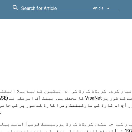
Search for Article
Article
I 197 میں تیار کردہ کریڈٹ کارڈ کی ادائیگیوں کے لیے پہلا ا
ہی
اس سے پہلے کہ بیس I سسٹم تیار کیا جا س
کریڈٹ کارڈ سسٹم کی ترقی کے ساتھ ساتھ تیار ہوئی۔ بیس I سسٹ