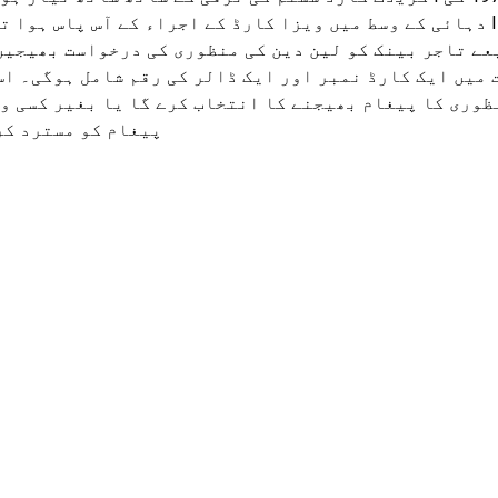
دہائی کے وسط میں ویزا کارڈ کے اجراء کے آس پاس ہوا تھا۔ بیس I و
عے تاجر بینک کو لین دین کی منظوری کی درخواست بھیجیں
میں ایک کارڈ نمبر اور ایک ڈالر کی رقم شامل ہوگی۔ اس
ظوری کا پیغام بھیجنے کا انتخاب کرے گا یا بغیر کسی و
پیغام کو مسترد کر