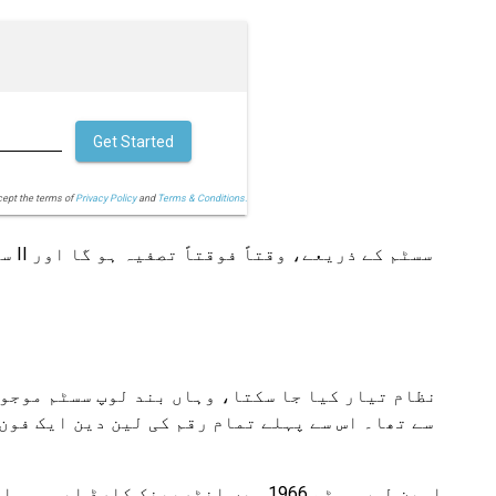
Get Started
cept the terms of
Privacy Policy
and
Terms & Conditions.
سے تھا۔ اس سے پہلے تمام رقم کی لین دین ایک فون
اوپن لوپ سسٹم 1966 میں انٹربینک 