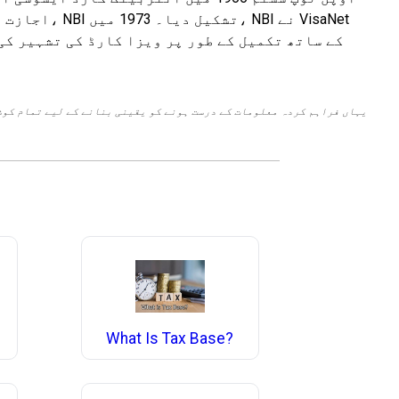
یہاں فراہم کردہ معلومات کے درست ہونے کو یقینی بنانے کے لیے تمام کوش
What Is Tax Base?