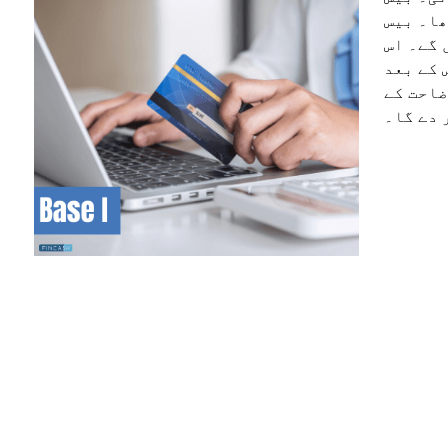
ہ نظام ہے
 گے۔ اس
 کے بعد
ضاحت کے
 دے گا۔