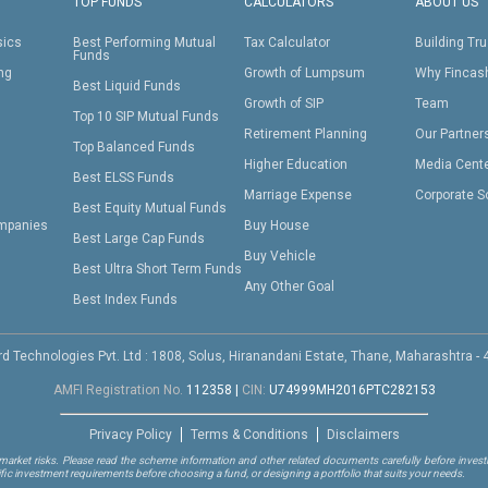
TOP FUNDS
CALCULATORS
ABOUT US
sics
Best Performing Mutual
Tax Calculator
Building Tru
Funds
ing
Growth of Lumpsum
Why Fincas
Best Liquid Funds
Growth of SIP
Team
Top 10 SIP Mutual Funds
Retirement Planning
Our Partner
Top Balanced Funds
Higher Education
Media Cent
Best ELSS Funds
Marriage Expense
Corporate S
Best Equity Mutual Funds
mpanies
Buy House
Best Large Cap Funds
Buy Vehicle
Best Ultra Short Term Funds
Any Other Goal
Best Index Funds
d Technologies Pvt. Ltd : 1808, Solus, Hiranandani Estate, Thane, Maharashtra -
AMFI Registration No.
112358
|
CIN:
U74999MH2016PTC282153
Privacy Policy
Terms & Conditions
Disclaimers
arket risks. Please read the scheme information and other related documents carefully before investi
ific investment requirements before choosing a fund, or designing a portfolio that suits your needs.