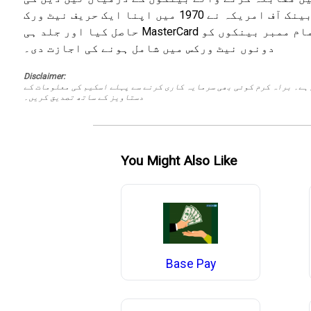
اجازت دی۔ ماسٹر کارڈ برانڈ نے جلد ہی یہاں سے آغاز کیا اور بینک آف امریکہ نے 1970 میں اپنا ایک حریف نیٹ ورک، NBI تشکیل دیا۔ 1973 میں، NBI نے VisaNet
حاصل کیا اور جلد ہی MasterCard کے ساتھ تکمیل کے طور پر ویزا کارڈ کی تشہیر کی۔ 1970 کی دہائی کے اوائل میں، قانونی چارہ جوئی نے تمام ممبر بینکوں کو
دونوں نیٹ ورکس میں شامل ہونے کی اجازت دی۔
Disclaimer:
 ہے۔ براہ کرم کوئی بھی سرمایہ کاری کرنے سے پہلے اسکیم کی معلومات کے
دستاویز کے ساتھ تصدیق کریں۔
You Might Also Like
Base Pay