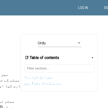
LOG IN
SI
Urdu
📑 Table of contents
بیس 3
بیس ایل کیا ہے؟
بیس I سے پہلے کا وقت