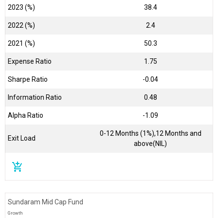
2023 (%)
38.4
2022 (%)
2.4
2021 (%)
50.3
Expense Ratio
1.75
Sharpe Ratio
-0.04
Information Ratio
0.48
Alpha Ratio
-1.09
0-12 Months (1%),12 Months and
Exit Load
above(NIL)
add_shopping_cart
Sundaram Mid Cap Fund
Growth