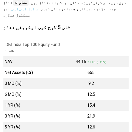
ذیل میں فرق کیٹیگریز سے ٹاپ رینک والے فنڈز ہیں۔
فنڈز
مساوات
جیسے بڑے، درمیانی، چھوٹے، ملٹی کیپ،
ای ایل ایس ایس
اور
سیکٹرل فنڈز۔
ٹاپ 5 لارج کیپ ایکویٹی فنڈز
IDBI India Top 100 Equity Fund
Growth
NAV
₹44.16
↑ 0.05 (0.11 %)
Net Assets (Cr)
₹655
3 MO (%)
9.2
6 MO (%)
12.5
1 YR (%)
15.4
3 YR (%)
21.9
5 YR (%)
12.6