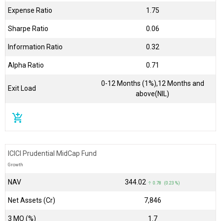
Expense Ratio
1.75
Sharpe Ratio
0.06
Information Ratio
0.32
Alpha Ratio
0.71
0-12 Months (1%),12 Months and
Exit Load
above(NIL)
add_shopping_cart
ICICI Prudential MidCap Fund
Growth
NAV
₹344.02
↑ 0.78 (0.23 %)
Net Assets (Cr)
₹7,846
3 MO (%)
1.7