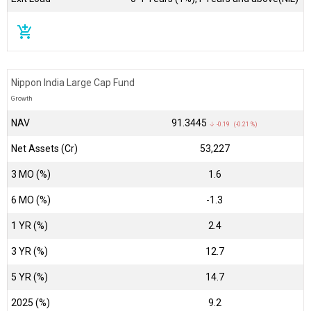
add_shopping_cart
Nippon India Large Cap Fund
Growth
NAV
₹91.3445
↓ -0.19 (-0.21 %)
Net Assets (Cr)
₹53,227
3 MO (%)
1.6
6 MO (%)
-1.3
1 YR (%)
2.4
3 YR (%)
12.7
5 YR (%)
14.7
2025 (%)
9.2