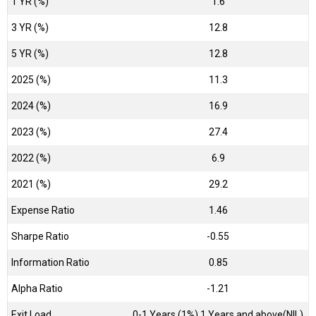
1 YR (%)
1.6
3 YR (%)
12.8
5 YR (%)
12.8
2025 (%)
11.3
2024 (%)
16.9
2023 (%)
27.4
2022 (%)
6.9
2021 (%)
29.2
Expense Ratio
1.46
Sharpe Ratio
-0.55
Information Ratio
0.85
Alpha Ratio
-1.21
Exit Load
0-1 Years (1%),1 Years and above(NIL)