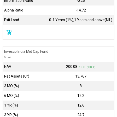
Information Ratio
-0.25
Alpha Ratio
-14.72
Exit Load
0-1 Years (1%),1 Years and above(NIL)
add_shopping_cart
Invesco India Mid Cap Fund
Growth
NAV
₹200.08
↑ 0.08 (0.04 %)
Net Assets (Cr)
₹13,767
3 MO (%)
8
6 MO (%)
12.2
1 YR (%)
12.6
3 YR (%)
24.7