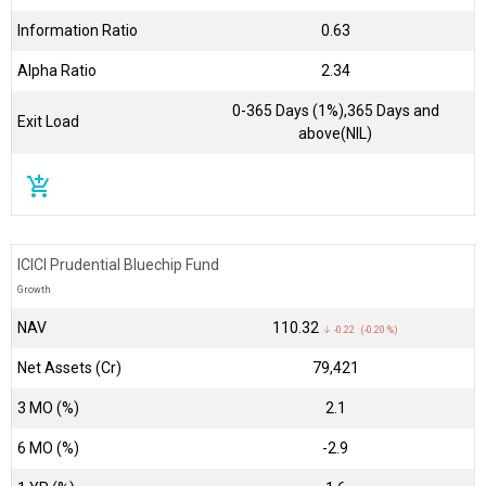
Information Ratio
0.63
Alpha Ratio
2.34
0-365 Days (1%),365 Days and
Exit Load
above(NIL)
add_shopping_cart
ICICI Prudential Bluechip Fund
Growth
NAV
₹110.32
↓ -0.22 (-0.20 %)
Net Assets (Cr)
₹79,421
3 MO (%)
2.1
6 MO (%)
-2.9