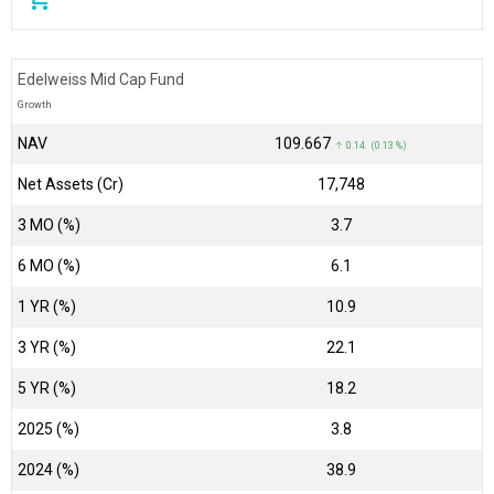
Edelweiss Mid Cap Fund
Growth
NAV
₹109.667
↑ 0.14 (0.13 %)
Net Assets (Cr)
₹17,748
3 MO (%)
3.7
6 MO (%)
6.1
1 YR (%)
10.9
3 YR (%)
22.1
5 YR (%)
18.2
2025 (%)
3.8
2024 (%)
38.9