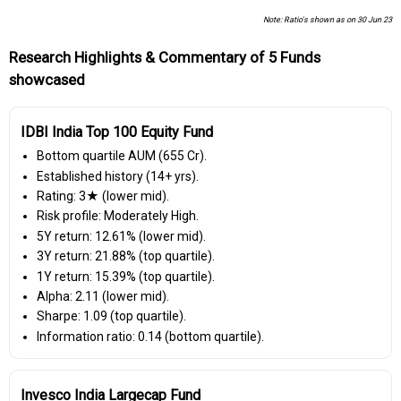
Note: Ratio's shown as on 30 Jun 23
Research Highlights & Commentary of 5 Funds
showcased
IDBI India Top 100 Equity Fund
Bottom quartile AUM (₹655 Cr).
Established history (14+ yrs).
Rating: 3★ (lower mid).
Risk profile: Moderately High.
5Y return: 12.61% (lower mid).
3Y return: 21.88% (top quartile).
1Y return: 15.39% (top quartile).
Alpha: 2.11 (lower mid).
Sharpe: 1.09 (top quartile).
Information ratio: 0.14 (bottom quartile).
Invesco India Largecap Fund