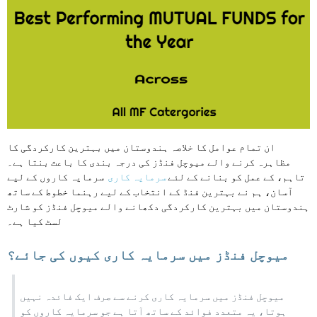
ان تمام عوامل کا خلاصہ ہندوستان میں بہترین کارکردگی کا
مظاہرہ کرنے والے میوچل فنڈز کی درجہ بندی کا باعث بنتا ہے۔
تاہم، کے عمل کو بنانے کے لئے
سرمایہ کاری
سرمایہ کاروں کے لیے
آسان، ہم نے بہترین فنڈ کے انتخاب کے لیے رہنما خطوط کے ساتھ
ہندوستان میں بہترین کارکردگی دکھانے والے میوچل فنڈز کو شارٹ
لسٹ کیا ہے۔
میوچل فنڈز میں سرمایہ کاری کیوں کی جائے؟
میوچل فنڈز میں سرمایہ کاری کرنے سے صرف ایک فائدہ نہیں
ہوتا، یہ متعدد فوائد کے ساتھ آتا ہے جو سرمایہ کاروں کو