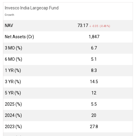
Invesco India Largecap Fund
Growth
NAV
₹73.17
↓ -0.35 (-0.48 %)
Net Assets (Cr)
₹1,847
3 MO (%)
6.7
6 MO (%)
5.1
1 YR (%)
8.3
3 YR (%)
14.5
5 YR (%)
12
2025 (%)
5.5
2024 (%)
20
2023 (%)
27.8