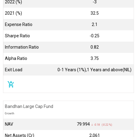
2022 (%)
-3
2021 (%)
32.5
Expense Ratio
2.1
Sharpe Ratio
-0.25
Information Ratio
0.82
Alpha Ratio
3.75
Exit Load
0-1 Years (1%),1 Years and above(NIL)
add_shopping_cart
Bandhan Large Cap Fund
Growth
NAV
₹79.994
↓ -0.18 (-0.22 %)
Net Assets (Cr)
₹2,061