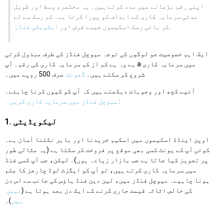
اپنی رقم بڑھانے میں مدد کرتے ہیں۔ یہ مختصر، وسط اور طویل
مدتی سرمایہ کاری کے اہداف کو پورا کرتا ہے۔ کم رسک سے لے
.
کر ہائی رسک اسکیموں جیسے قرض اور
ایکویٹی فنڈز
ایک اہم خصوصیت جو لوگوں کی توجہ میوچل فنڈز کی طرف مبذول کرتی
ہے وہ ہے کم از کم سرمایہ کاری کی رقم۔ آپ a میں سرمایہ کاری
شروع کر سکتے ہیں۔
گھونٹ
صرف 500 روپے میں۔
آئیے کچھ اور وجوہات دیکھتے ہیں کہ آپ کو کیوں کرنا چاہئے۔
:
میوچل فنڈز میں سرمایہ کاری کریں۔
1. لیکویڈیٹی
اوپن اینڈڈ اسکیموں میں اسکیم خریدنا اور باہر نکلنا آسان ہے۔
کوئی آپ کے یونٹ کسی بھی موقع پر فروخت کر سکتا ہے (یہ مثالی طور
پر تجویز کیا جاتا ہے جب بازار زیادہ ہوں)۔ لیکن، جب آپ کسی فنڈ
میں سرمایہ کاری کرتے ہیں، تو آپ کو ایگزٹ لوڈ چارجز کا علم
ہونا چاہیے۔ میوچل فنڈز میں، لین دین فنڈ ہاؤس کی جانب سے اس دن
کی خالص اثاثہ قیمت جاری کرنے کے ایک دن بعد ہوتا ہے (
نہیں
ہیں
)۔