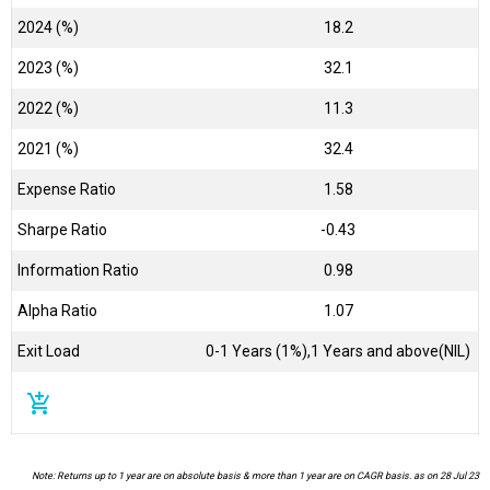
2024 (%)
18.2
2023 (%)
32.1
2022 (%)
11.3
2021 (%)
32.4
Expense Ratio
1.58
Sharpe Ratio
-0.43
Information Ratio
0.98
Alpha Ratio
1.07
Exit Load
0-1 Years (1%),1 Years and above(NIL)
add_shopping_cart
Note: Returns up to 1 year are on absolute basis & more than 1 year are on CAGR basis. as on 28 Jul 23