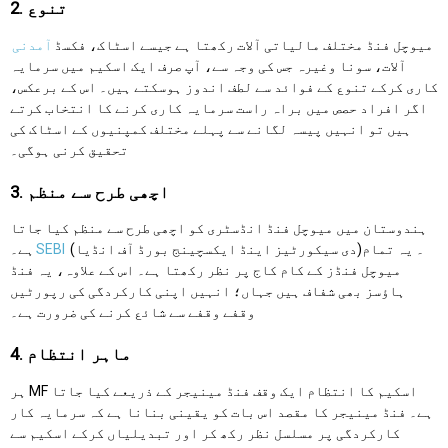
2. تنوع
میوچل فنڈ مختلف مالیاتی آلات رکھتا ہے جیسے اسٹاک، فکسڈ
آمدنی
آلات، سونا وغیرہ جس کی وجہ سے، آپ صرف ایک اسکیم میں سرمایہ
کاری کرکے تنوع کے فوائد سے لطف اندوز ہوسکتے ہیں۔ اس کے برعکس،
اگر افراد حصص میں براہ راست سرمایہ کاری کرنے کا انتخاب کرتے
ہیں تو انہیں پیسہ لگانے سے پہلے مختلف کمپنیوں کے اسٹاک کی
تحقیق کرنی ہوگی۔
3. اچھی طرح سے منظم
ہندوستان میں میوچل فنڈ انڈسٹری کو اچھی طرح سے منظم کیا جاتا
(دی سیکورٹیز اینڈ ایکسچینج بورڈ آف انڈیا)۔ یہ تمام
SEBI
ہے۔
میوچل فنڈز کے کام کاج پر نظر رکھتا ہے۔ اس کے علاوہ، یہ فنڈ
ہاؤسز بھی شفاف ہیں جہاں؛ انہیں اپنی کارکردگی کی رپورٹیں
وقفے وقفے سے شائع کرنے کی ضرورت ہے۔
4. ماہر انتظام
ہر MF اسکیم کا انتظام ایک وقف فنڈ مینیجر کے ذریعے کیا جاتا
ہے۔ فنڈ مینیجر کا مقصد اس بات کو یقینی بنانا ہے کہ سرمایہ کار
کارکردگی پر مسلسل نظر رکھ کر اور تبدیلیاں کرکے اسکیم سے