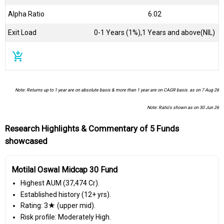
Alpha Ratio
6.02
Exit Load
0-1 Years (1%),1 Years and above(NIL)
add_shopping_cart
Note: Returns up to 1 year are on absolute basis & more than 1 year are on CAGR basis. as on 7 Aug 26
Note: Ratio's shown as on 30 Jun 26
Research Highlights & Commentary of 5 Funds
showcased
Motilal Oswal Midcap 30 Fund
Highest AUM (₹37,474 Cr).
Established history (12+ yrs).
Rating: 3★ (upper mid).
Risk profile: Moderately High.