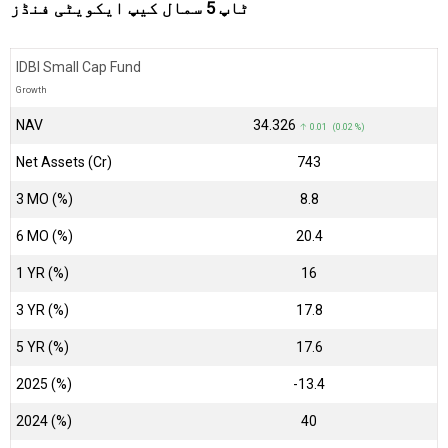
ٹاپ 5 سمال کیپ ایکویٹی فنڈز
IDBI Small Cap Fund
Growth
NAV
₹34.326
↑ 0.01 (0.02 %)
Net Assets (Cr)
₹743
3 MO (%)
8.8
6 MO (%)
20.4
1 YR (%)
16
3 YR (%)
17.8
5 YR (%)
17.6
2025 (%)
-13.4
2024 (%)
40