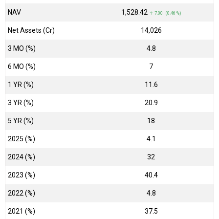
NAV
₹1,528.42
↑ 7.00 (0.46 %)
Net Assets (Cr)
₹14,026
3 MO (%)
4.8
6 MO (%)
7
1 YR (%)
11.6
3 YR (%)
20.9
5 YR (%)
18
2025 (%)
4.1
2024 (%)
32
2023 (%)
40.4
2022 (%)
4.8
2021 (%)
37.5