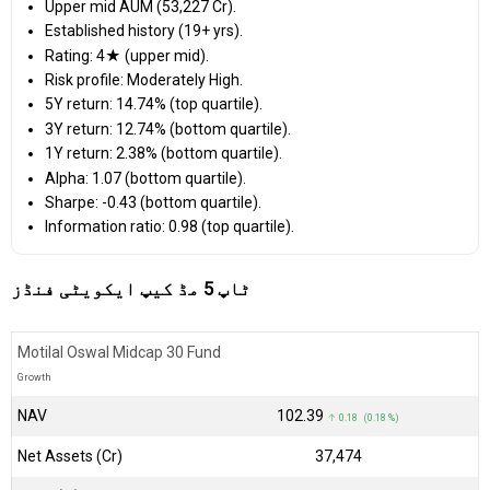
Upper mid AUM (₹53,227 Cr).
Established history (19+ yrs).
Rating: 4★ (upper mid).
Risk profile: Moderately High.
5Y return: 14.74% (top quartile).
3Y return: 12.74% (bottom quartile).
1Y return: 2.38% (bottom quartile).
Alpha: 1.07 (bottom quartile).
Sharpe: -0.43 (bottom quartile).
Information ratio: 0.98 (top quartile).
ٹاپ 5 مڈ کیپ ایکویٹی فنڈز
Motilal Oswal Midcap 30 Fund
Growth
NAV
₹102.39
↑ 0.18 (0.18 %)
Net Assets (Cr)
₹37,474