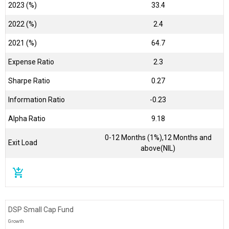
2023 (%)
33.4
2022 (%)
2.4
2021 (%)
64.7
Expense Ratio
2.3
Sharpe Ratio
0.27
Information Ratio
-0.23
Alpha Ratio
9.18
0-12 Months (1%),12 Months and
Exit Load
above(NIL)
add_shopping_cart
DSP Small Cap Fund
Growth