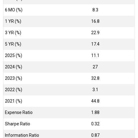
6 MO (%)
8.3
1 YR (%)
16.8
3 YR (%)
22.9
5 YR (%)
17.4
2025 (%)
11.1
2024 (%)
27
2023 (%)
32.8
2022 (%)
3.1
2021 (%)
44.8
Expense Ratio
1.88
Sharpe Ratio
0.32
Information Ratio
0.87