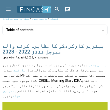
فنکاش
»
باہمی چندہ
»
بہترین میوچل فنڈز
Table of contents
بہترین کارکردگی کا مظاہرہ کرنے والے
میوچل فنڈز 2022 - 2023
Updated on
August 4, 2026
, 191275 views
باہمی چندہ
بھارت میں سالوں میں اضافہ ہوا ہے. نتیجے کے طور پر،
میں بہترین کارکردگی کا مظاہرہ کرنے والے فنڈز
مارکیٹ
تبدیل
کرتے رہیں. MF اسکیموں کا فیصلہ کرنے کے لیے مختلف درجہ بندی کے
نظام موجود ہیں، جیسے CRISIL، Morning Star، ICRA۔ یہ نظام
کوالٹی اور مقداری عوامل کی بنیاد پر فنڈز کا جائزہ لیتے ہیں
جیسے کہ واپسی، اثاثہ کا سائز، اخراجات کا تناسب،
معیاری
انحراف
وغیرہ