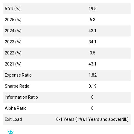
5 YR (%)
19.5
2025 (%)
6.3
2024 (%)
43.1
2023 (%)
34.1
2022 (%)
0.5
2021 (%)
43.1
Expense Ratio
1.82
Sharpe Ratio
0.19
Information Ratio
0
Alpha Ratio
0
Exit Load
0-1 Years (1%),1 Years and above(NIL)
add_shopping_cart