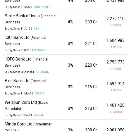
4%
₹254 Cr
2,437,988
Services)
Equity
, Since
31 Dec 23 |
SHRIRAMFIN
State Bank of India
(Financial
2,272,110
4%
₹233 Cr
Services)
↑ 118,369
Equity
, Since
31 Jul 25 |
SBIN
ICICI Bank Ltd
(Financial
1,604,983
3%
₹221 Cr
Services)
↑ 96,690
Equity
, Since
31 Oct 18 |
ICICIBANK
HDFC Bank Ltd
(Financial
2,759,773
3%
₹220 Cr
Services)
↑ 112,556
Equity
, Since
30 Apr 25 |
HDFCBANK
Axis Bank Ltd
(Financial
1,594,914
3%
₹215 Cr
Services)
↑ 96,526
Equity
, Since
31 May 22 |
532215
Welspun Corp Ltd
(Basic
1,401,426
3%
₹213 Cr
Materials)
↓ -338,883
Equity
, Since
31 Dec 21 |
532144
Minda Corp Ltd
(Consumer
3%
₹208 Cr
2,981,058
Cyclical)