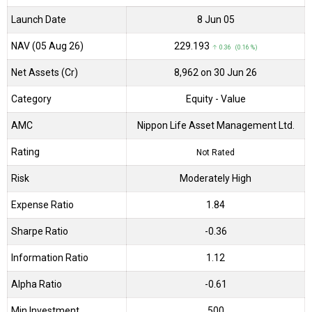
Launch Date
8 Jun 05
NAV (05 Aug 26)
₹229.193
↑ 0.36 (0.16 %)
Net Assets (Cr)
₹8,962 on 30 Jun 26
Category
Equity
- Value
AMC
Nippon Life Asset Management Ltd.
Rating
Not Rated
Risk
Moderately High
Expense Ratio
1.84
Sharpe Ratio
-0.36
Information Ratio
1.12
Alpha Ratio
-0.61
Min Investment
500