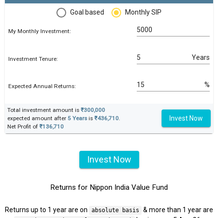
Goal based
Monthly SIP
My Monthly Investment:
Years
Investment Tenure:
%
Expected Annual Returns:
Total investment amount is
₹300,000
Invest Now
expected amount after
5 Years
is
₹436,710
.
Net Profit of
₹136,710
Invest Now
Returns for Nippon India Value Fund
Returns up to 1 year are on
& more than 1 year are
absolute basis