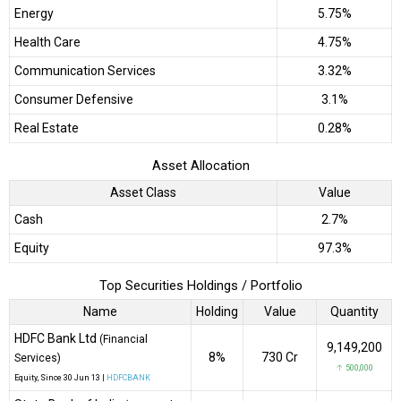
Energy
5.75%
Health Care
4.75%
Communication Services
3.32%
Consumer Defensive
3.1%
Real Estate
0.28%
Asset Allocation
Asset Class
Value
Cash
2.7%
Equity
97.3%
Top Securities Holdings / Portfolio
Name
Holding
Value
Quantity
HDFC Bank Ltd
(Financial
9,149,200
8%
₹730 Cr
Services)
↑ 500,000
Equity
, Since
30 Jun 13 |
HDFCBANK