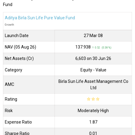
Fund
Aditya Birla Sun Life Pure Value Fund
Growth
Launch Date
27 Mar 08
NAV (05 Aug 26)
₹137.938
↑ 0.52 (0.38 %)
Net Assets (Cr)
₹6,603 on 30 Jun 26
Category
Equity
- Value
Birla Sun Life Asset Management Co
AMC
Ltd
Rating
☆
☆
☆
Risk
Moderately High
Expense Ratio
1.87
Sharpe Ratio
0.01