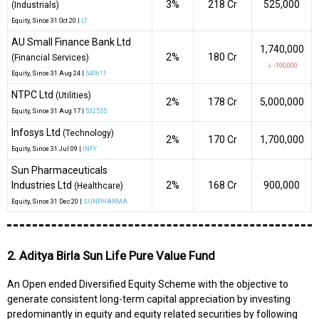
3%
₹218 Cr
525,000
(Industrials)
Equity
, Since
31 Oct 20 |
LT
AU Small Finance Bank Ltd
1,740,000
2%
₹180 Cr
(Financial Services)
↓ -100,000
Equity
, Since
31 Aug 24 |
540611
NTPC Ltd
(Utilities)
2%
₹178 Cr
5,000,000
Equity
, Since
31 Aug 17 |
532555
Infosys Ltd
(Technology)
2%
₹170 Cr
1,700,000
Equity
, Since
31 Jul 09 |
INFY
Sun Pharmaceuticals
Industries Ltd
2%
₹168 Cr
900,000
(Healthcare)
Equity
, Since
31 Dec 20 |
SUNPHARMA
2. Aditya Birla Sun Life Pure Value Fund
An Open ended Diversified Equity Scheme with the objective to
generate consistent long-term capital appreciation by investing
predominantly in equity and equity related securities by following