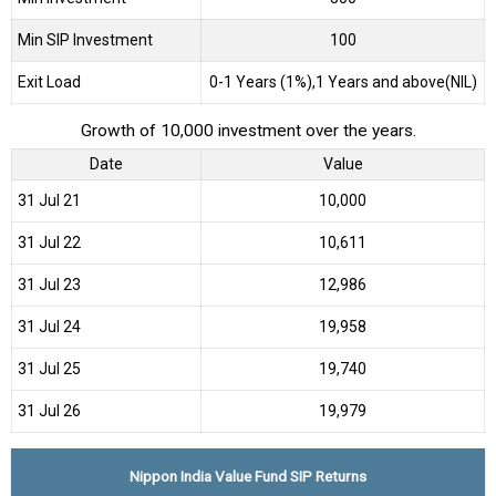
Min SIP Investment
100
Exit Load
0-1 Years (1%),1 Years and above(NIL)
Growth of 10,000 investment over the years.
Date
Value
31 Jul 21
₹10,000
31 Jul 22
₹10,611
31 Jul 23
₹12,986
31 Jul 24
₹19,958
31 Jul 25
₹19,740
31 Jul 26
₹19,979
Nippon India Value Fund SIP Returns