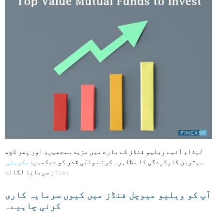
لہذا، آئیے ویلیو فنڈز کے بارے میں مزید سمجھیں، اور پھر کچھ
بہترین کارکردگی کا مظاہرہ کرنے والی قدر کو دیکھیں
ایکویٹی
سرمایا لگانا.
فنڈز
آپ کو ویلیو میوچل فنڈز میں کیوں سرمایہ کاری
کرنی چاہیے۔