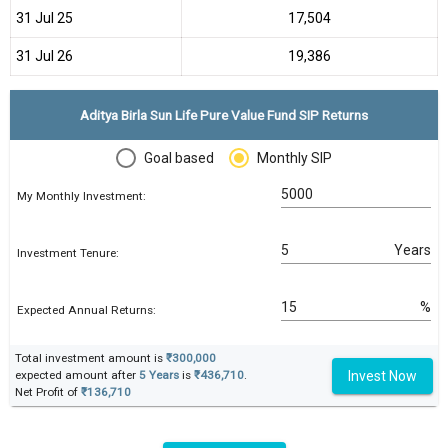
31 Jul 25
₹17,504
31 Jul 26
₹19,386
Aditya Birla Sun Life Pure Value Fund SIP Returns
Goal based
Monthly SIP
My Monthly Investment:
Years
Investment Tenure:
%
Expected Annual Returns:
Total investment amount is
₹300,000
Invest Now
expected amount after
5 Years
is
₹436,710
.
Net Profit of
₹136,710