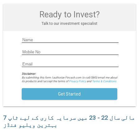
Ready to Invest?
Talk to our investment specialist
Disclaimer:
By submitting this form I authorize Fincash.com to call/SMS/email me about
its products and I accept the terms of
Privacy Policy
and
Terms & Conditions.
Get Started
مالی سال 22 - 23 میں سرمایہ کاری کے لیے ٹاپ 7
بہترین ویلیو فنڈز