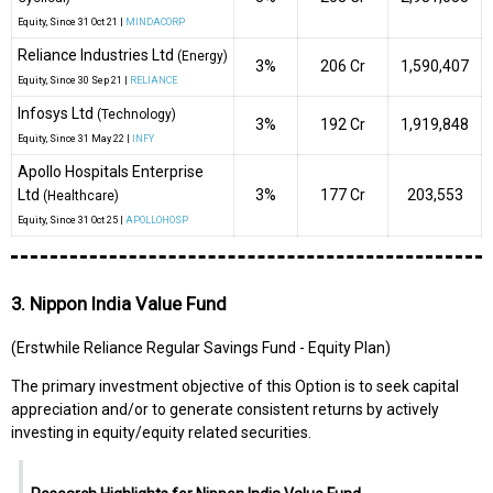
Equity
, Since
31 Oct 21 |
MINDACORP
Reliance Industries Ltd
(Energy)
3%
₹206 Cr
1,590,407
Equity
, Since
30 Sep 21 |
RELIANCE
Infosys Ltd
(Technology)
3%
₹192 Cr
1,919,848
Equity
, Since
31 May 22 |
INFY
Apollo Hospitals Enterprise
Ltd
3%
₹177 Cr
203,553
(Healthcare)
Equity
, Since
31 Oct 25 |
APOLLOHOSP
3. Nippon India Value Fund
(Erstwhile Reliance Regular Savings Fund - Equity Plan)
The primary investment objective of this Option is to seek capital
appreciation and/or to generate consistent returns by actively
investing in equity/equity related securities.