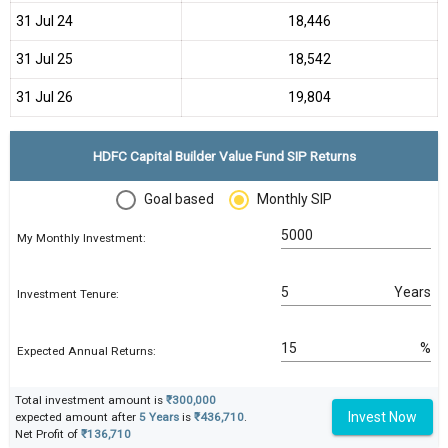
31 Jul 24
₹18,446
31 Jul 25
₹18,542
31 Jul 26
₹19,804
HDFC Capital Builder Value Fund SIP Returns
Goal based
Monthly SIP
My Monthly Investment:
Years
Investment Tenure:
%
Expected Annual Returns:
Total investment amount is
₹300,000
Invest Now
expected amount after
5 Years
is
₹436,710
.
Net Profit of
₹136,710