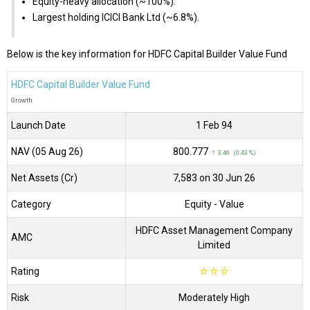
Equity-heavy allocation (~100%).
Largest holding ICICI Bank Ltd (~6.8%).
Below is the key information for HDFC Capital Builder Value Fund
HDFC Capital Builder Value Fund
Growth
Launch Date
1 Feb 94
NAV (05 Aug 26)
₹800.777
↑ 3.46 (0.43 %)
Net Assets (Cr)
₹7,583 on 30 Jun 26
Category
Equity
- Value
HDFC Asset Management Company
AMC
Limited
Rating
☆
☆
☆
Risk
Moderately High