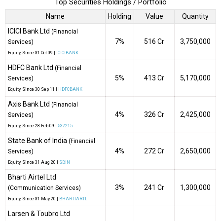
Top Securities Holdings / Portfolio
Name
Holding
Value
Quantity
ICICI Bank Ltd
(Financial
7%
₹516 Cr
3,750,000
Services)
Equity
, Since
31 Oct 09 |
ICICIBANK
HDFC Bank Ltd
(Financial
5%
₹413 Cr
5,170,000
Services)
Equity
, Since
30 Sep 11 |
HDFCBANK
Axis Bank Ltd
(Financial
4%
₹326 Cr
2,425,000
Services)
Equity
, Since
28 Feb 09 |
532215
State Bank of India
(Financial
4%
₹272 Cr
2,650,000
Services)
Equity
, Since
31 Aug 20 |
SBIN
Bharti Airtel Ltd
3%
₹241 Cr
1,300,000
(Communication Services)
Equity
, Since
31 May 20 |
BHARTIARTL
Larsen & Toubro Ltd