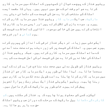
ویلیو فنڈز کے پیچھے خیال ان کمپنیوں کے اسٹاک میں سرمایہ کاری
کرنا ہے جو اس وقت اس کے حق میں نہیں ہیں۔ یہاں کا مقصد ایسے
اسٹاک کو منتخب کرنا ہے جن کی قیمت سے کم دکھائی دیتی ہے۔
مارکیٹ
. جب ایک
سرمایہ کار
ویلیو فنڈ میں سرمایہ کاری کرتے
ہیں، وہ سودے بازی کی تلاش کرتے ہیں اور ایسی سرمایہ کاری کا
انتخاب کرتے ہیں جن کی خالص موجودہ اثاثوں کے لحاظ سے قیمت کم
، اور فروخت.
ہو،
کمائی
ایکوئٹی میں زیادہ تر دیگر فنڈز ترقی کے انداز کی پیروی کرتے
ہیں، جس میں وہ اسٹاک کی قیمت پر کم زور دیتے ہوئے صحت مند آمدنی
کے ساتھ اسٹاک میں سرمایہ کاری کرتے ہیں۔ جبکہ ویلیو فنڈ ان
اسٹاک کی نشاندہی کرتا ہے جن کی قیمت اس کی اصل قیمت سے کم ہے۔
ویلیو فنڈز کو طویل مدتی میں صحت مند منافع فراہم کرنے کے لیے
سمجھا جاتا ہے۔ لہذا مثالی طور پر، ایک سرمایہ کار جو ان فنڈز
میں سرمایہ کاری کرنا چاہتا ہے اسے طویل مدت تک سرمایہ کاری میں
رہنا چاہیے۔ ویلیو ایکویٹی فنڈز ایک بہتر رسک ریوارڈ تجویز
پیش کرتے ہیں، خاص طور پر مارکیٹ کے گرم ماحول میں۔
لیکن، کسی کو معلوم ہونا چاہیے کہ یہ فنڈز کر سکتے ہیں۔
کم
کارکردگی دکھانا
بیل مارکیٹ کے مرحلے کے دوران جب ویلیو اسٹاک
حق سے باہر ہو جاتا ہے۔