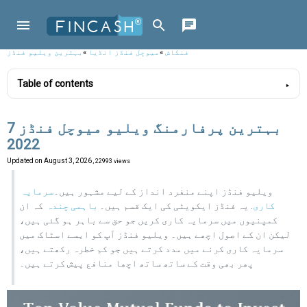
فنکاش
»
میوچل فنڈز انڈیا
»
بہترین ویلیو فنڈز
Table of contents
7 بہترین پرفارمنگ ویلیو میوچل فنڈز
2022
Updated on
August 3, 2026
, 22993 views
ویلیو فنڈز اپنے منفرد انداز کے لیے مشہور ہیں۔
سرمایہ
کاری
. یہ فنڈز ایکویٹی کی ایک قسم ہیں۔
باہمی چندہ
کہ ان
کمپنیوں میں سرمایہ کاری کریں جو حق سے باہر ہو گئی ہیں،
لیکن ان کے اصول اچھے ہیں۔ ویلیو فنڈز آپ کو ایسے اسٹاک میں
سرمایہ کاری کرنے میں مدد کرتے ہیں جو کم خطرہ رکھتے ہیں،
پھر بھی وقت کے ساتھ ساتھ اچھا منافع پیش کرتے ہیں۔