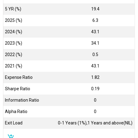
5 YR (%)
19.4
2025 (%)
6.3
2024 (%)
43.1
2023 (%)
34.1
2022 (%)
0.5
2021 (%)
43.1
Expense Ratio
1.82
Sharpe Ratio
0.19
Information Ratio
0
Alpha Ratio
0
Exit Load
0-1 Years (1%),1 Years and above(NIL)
add_shopping_cart