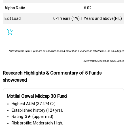
Alpha Ratio
6.02
Exit Load
0-1 Years (1%),1 Years and above(NIL)
add_shopping_cart
Note: Returns up to 1 year are on absolute basis & more than 1 year are on CAGR basis. as on 5 Aug 26
Note: Ratio's shown as on 30 Jun 26
Research Highlights & Commentary of 5 Funds
showcased
Motilal Oswal Midcap 30 Fund
Highest AUM (₹37,474 Cr).
Established history (12+ yrs).
Rating: 3★ (upper mid).
Risk profile: Moderately High.