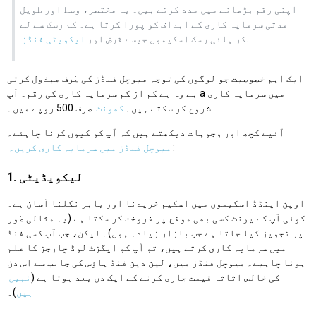
اپنی رقم بڑھانے میں مدد کرتے ہیں۔ یہ مختصر، وسط اور طویل
مدتی سرمایہ کاری کے اہداف کو پورا کرتا ہے۔ کم رسک سے لے
.
کر ہائی رسک اسکیموں جیسے قرض اور
ایکویٹی فنڈز
ایک اہم خصوصیت جو لوگوں کی توجہ میوچل فنڈز کی طرف مبذول کرتی
ہے وہ ہے کم از کم سرمایہ کاری کی رقم۔ آپ a میں سرمایہ کاری
شروع کر سکتے ہیں۔
گھونٹ
صرف 500 روپے میں۔
آئیے کچھ اور وجوہات دیکھتے ہیں کہ آپ کو کیوں کرنا چاہئے۔
:
میوچل فنڈز میں سرمایہ کاری کریں۔
1. لیکویڈیٹی
اوپن اینڈڈ اسکیموں میں اسکیم خریدنا اور باہر نکلنا آسان ہے۔
کوئی آپ کے یونٹ کسی بھی موقع پر فروخت کر سکتا ہے (یہ مثالی طور
پر تجویز کیا جاتا ہے جب بازار زیادہ ہوں)۔ لیکن، جب آپ کسی فنڈ
میں سرمایہ کاری کرتے ہیں، تو آپ کو ایگزٹ لوڈ چارجز کا علم
ہونا چاہیے۔ میوچل فنڈز میں، لین دین فنڈ ہاؤس کی جانب سے اس دن
کی خالص اثاثہ قیمت جاری کرنے کے ایک دن بعد ہوتا ہے (
نہیں
ہیں
)۔