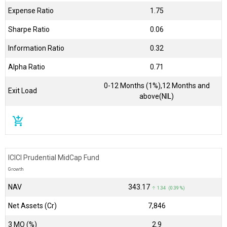
Expense Ratio
1.75
Sharpe Ratio
0.06
Information Ratio
0.32
Alpha Ratio
0.71
0-12 Months (1%),12 Months and
Exit Load
above(NIL)
add_shopping_cart
ICICI Prudential MidCap Fund
Growth
NAV
₹343.17
↑ 1.34 (0.39 %)
Net Assets (Cr)
₹7,846
3 MO (%)
2.9