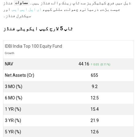
ذیل میں فرق کیٹیگریز سے ٹاپ رینک والے فنڈز ہیں۔
فنڈز
مساوات
جیسے بڑے، درمیانی، چھوٹے، ملٹی کیپ،
ای ایل ایس ایس
اور
سیکٹرل فنڈز۔
ٹاپ 5 لارج کیپ ایکویٹی فنڈز
IDBI India Top 100 Equity Fund
Growth
NAV
₹44.16
↑ 0.05 (0.11 %)
Net Assets (Cr)
₹655
3 MO (%)
9.2
6 MO (%)
12.5
1 YR (%)
15.4
3 YR (%)
21.9
5 YR (%)
12.6