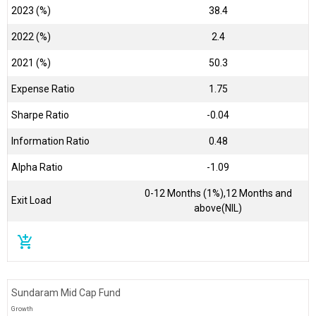
2023 (%)
38.4
2022 (%)
2.4
2021 (%)
50.3
Expense Ratio
1.75
Sharpe Ratio
-0.04
Information Ratio
0.48
Alpha Ratio
-1.09
0-12 Months (1%),12 Months and
Exit Load
above(NIL)
add_shopping_cart
Sundaram Mid Cap Fund
Growth