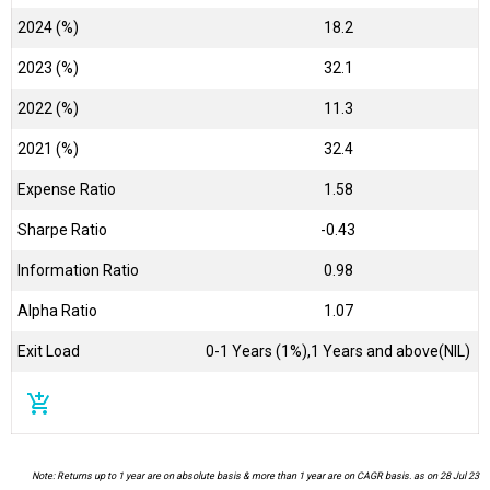
2024 (%)
18.2
2023 (%)
32.1
2022 (%)
11.3
2021 (%)
32.4
Expense Ratio
1.58
Sharpe Ratio
-0.43
Information Ratio
0.98
Alpha Ratio
1.07
Exit Load
0-1 Years (1%),1 Years and above(NIL)
add_shopping_cart
Note: Returns up to 1 year are on absolute basis & more than 1 year are on CAGR basis. as on 28 Jul 23