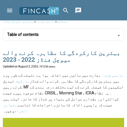
فنکاش
»
باہمی چندہ
»
بہترین میوچل فنڈز
Table of contents
بہترین کارکردگی کا مظاہرہ کرنے والے
میوچل فنڈز 2022 - 2023
Updated on
August 2, 2026
, 191254 views
باہمی چندہ
بھارت میں سالوں میں اضافہ ہوا ہے. نتیجے کے طور پر،
میں بہترین کارکردگی کا مظاہرہ کرنے والے فنڈز
مارکیٹ
تبدیل
کرتے رہیں. MF اسکیموں کا فیصلہ کرنے کے لیے مختلف درجہ بندی کے
نظام موجود ہیں، جیسے CRISIL، Morning Star، ICRA۔ یہ نظام
کوالٹی اور مقداری عوامل کی بنیاد پر فنڈز کا جائزہ لیتے ہیں
جیسے کہ واپسی، اثاثہ کا سائز، اخراجات کا تناسب،
معیاری
انحراف
وغیرہ