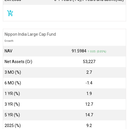
add_shopping_cart
Nippon India Large Cap Fund
Growth
NAV
₹91.5984
↑ 0.05 (0.05 %)
Net Assets (Cr)
₹53,227
3 MO (%)
2.7
6 MO (%)
-1.4
1 YR (%)
1.9
3 YR (%)
12.7
5 YR (%)
14.7
2025 (%)
9.2