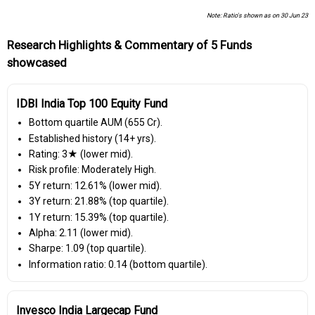
Note: Ratio's shown as on 30 Jun 23
Research Highlights & Commentary of 5 Funds
showcased
IDBI India Top 100 Equity Fund
Bottom quartile AUM (₹655 Cr).
Established history (14+ yrs).
Rating: 3★ (lower mid).
Risk profile: Moderately High.
5Y return: 12.61% (lower mid).
3Y return: 21.88% (top quartile).
1Y return: 15.39% (top quartile).
Alpha: 2.11 (lower mid).
Sharpe: 1.09 (top quartile).
Information ratio: 0.14 (bottom quartile).
Invesco India Largecap Fund