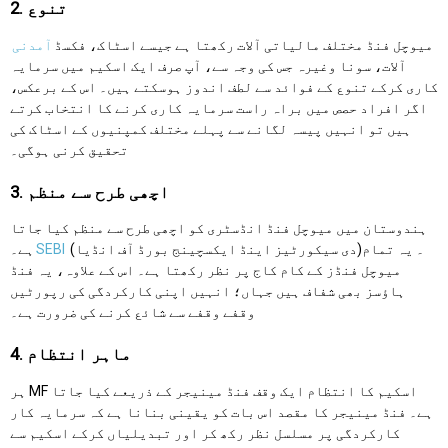
2. تنوع
میوچل فنڈ مختلف مالیاتی آلات رکھتا ہے جیسے اسٹاک، فکسڈ
آمدنی
آلات، سونا وغیرہ جس کی وجہ سے، آپ صرف ایک اسکیم میں سرمایہ
کاری کرکے تنوع کے فوائد سے لطف اندوز ہوسکتے ہیں۔ اس کے برعکس،
اگر افراد حصص میں براہ راست سرمایہ کاری کرنے کا انتخاب کرتے
ہیں تو انہیں پیسہ لگانے سے پہلے مختلف کمپنیوں کے اسٹاک کی
تحقیق کرنی ہوگی۔
3. اچھی طرح سے منظم
ہندوستان میں میوچل فنڈ انڈسٹری کو اچھی طرح سے منظم کیا جاتا
(دی سیکورٹیز اینڈ ایکسچینج بورڈ آف انڈیا)۔ یہ تمام
SEBI
ہے۔
میوچل فنڈز کے کام کاج پر نظر رکھتا ہے۔ اس کے علاوہ، یہ فنڈ
ہاؤسز بھی شفاف ہیں جہاں؛ انہیں اپنی کارکردگی کی رپورٹیں
وقفے وقفے سے شائع کرنے کی ضرورت ہے۔
4. ماہر انتظام
ہر MF اسکیم کا انتظام ایک وقف فنڈ مینیجر کے ذریعے کیا جاتا
ہے۔ فنڈ مینیجر کا مقصد اس بات کو یقینی بنانا ہے کہ سرمایہ کار
کارکردگی پر مسلسل نظر رکھ کر اور تبدیلیاں کرکے اسکیم سے