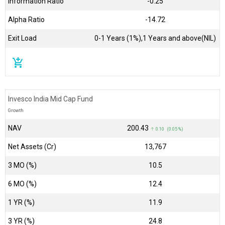
Information Ratio
-0.25
Alpha Ratio
-14.72
Exit Load
0-1 Years (1%),1 Years and above(NIL)
add_shopping_cart
Invesco India Mid Cap Fund
Growth
NAV
₹200.43
↑ 0.10 (0.05 %)
Net Assets (Cr)
₹13,767
3 MO (%)
10.5
6 MO (%)
12.4
1 YR (%)
11.9
3 YR (%)
24.8