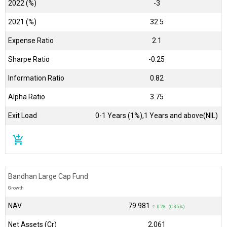
2022 (%)
-3
2021 (%)
32.5
Expense Ratio
2.1
Sharpe Ratio
-0.25
Information Ratio
0.82
Alpha Ratio
3.75
Exit Load
0-1 Years (1%),1 Years and above(NIL)
add_shopping_cart
Bandhan Large Cap Fund
Growth
NAV
₹79.981
↑ 0.28 (0.35 %)
Net Assets (Cr)
₹2,061