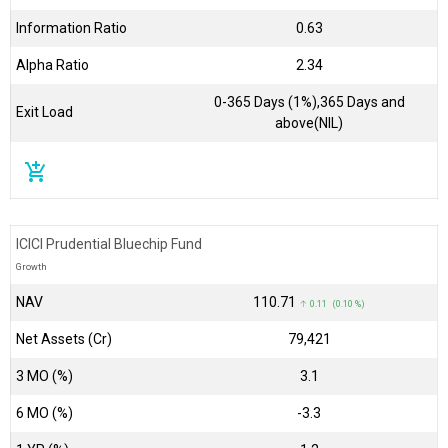
Information Ratio
0.63
Alpha Ratio
2.34
0-365 Days (1%),365 Days and
Exit Load
above(NIL)
add_shopping_cart
ICICI Prudential Bluechip Fund
Growth
NAV
₹110.71
↑ 0.11 (0.10 %)
Net Assets (Cr)
₹79,421
3 MO (%)
3.1
6 MO (%)
-3.3