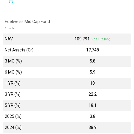
Edelweiss Mid Cap Fund
Growth
NAV
₹109.791
↑ 0.21 (0.19 %)
Net Assets (Cr)
₹17,748
3 MO (%)
5.8
6 MO (%)
5.9
1 YR (%)
10
3 YR (%)
22.2
5 YR (%)
18.1
2025 (%)
3.8
2024 (%)
38.9