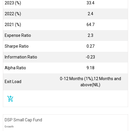
2023 (%)
33.4
2022 (%)
2.4
2021 (%)
64.7
Expense Ratio
2.3
Sharpe Ratio
0.27
Information Ratio
-0.23
Alpha Ratio
9.18
0-12 Months (1%),12 Months and
Exit Load
above(NIL)
add_shopping_cart
DSP Small Cap Fund
Growth