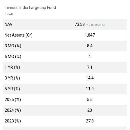
Invesco India Largecap Fund
Growth
NAV
₹73.58
↑ 0.16 (0.22 %)
Net Assets (Cr)
₹1,847
3 MO (%)
8.4
6 MO (%)
4
1 YR (%)
7.1
3 YR (%)
14.4
5 YR (%)
11.9
2025 (%)
5.5
2024 (%)
20
2023 (%)
27.8