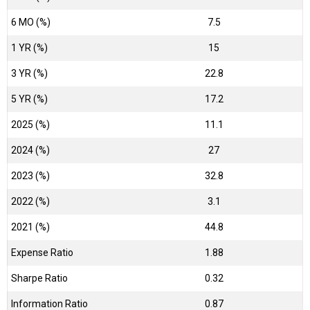
6 MO (%)
7.5
1 YR (%)
15
3 YR (%)
22.8
5 YR (%)
17.2
2025 (%)
11.1
2024 (%)
27
2023 (%)
32.8
2022 (%)
3.1
2021 (%)
44.8
Expense Ratio
1.88
Sharpe Ratio
0.32
Information Ratio
0.87