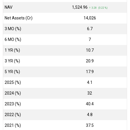
NAV
₹1,524.96
↑ 3.28 (0.22 %)
Net Assets (Cr)
₹14,026
3 MO (%)
6.7
6 MO (%)
7
1 YR (%)
10.7
3 YR (%)
20.9
5 YR (%)
17.9
2025 (%)
4.1
2024 (%)
32
2023 (%)
40.4
2022 (%)
4.8
2021 (%)
37.5