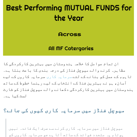
ان تمام عوامل کا خلاصہ ہندوستان میں بہترین کارکردگی کا
مظاہرہ کرنے والے میوچل فنڈز کی درجہ بندی کا باعث بنتا ہے۔
تاہم، کے عمل کو بنانے کے لئے
سرمایہ کاری
سرمایہ کاروں کے لیے
آسان، ہم نے بہترین فنڈ کے انتخاب کے لیے رہنما خطوط کے ساتھ
ہندوستان میں بہترین کارکردگی دکھانے والے میوچل فنڈز کو شارٹ
لسٹ کیا ہے۔
میوچل فنڈز میں سرمایہ کاری کیوں کی جائے؟
میوچل فنڈز میں سرمایہ کاری کرنے سے صرف ایک فائدہ نہیں
ہوتا، یہ متعدد فوائد کے ساتھ آتا ہے جو سرمایہ کاروں کو