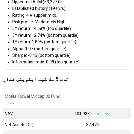
Upper mid AUM (₹53,227 Cr).
Established history (19+ yrs).
Rating: 4★ (upper mid).
Risk profile: Moderately High.
5Y return: 14.68% (top quartile).
3Y return: 12.74% (bottom quartile).
1Y return: 1.89% (bottom quartile).
Alpha: 1.07 (bottom quartile).
Sharpe: -0.43 (bottom quartile).
Information ratio: 0.98 (top quartile).
ٹاپ 5 مڈ کیپ ایکویٹی فنڈز
Motilal Oswal Midcap 30 Fund
Growth
NAV
₹101.938
↑ 0.33 (0.33 %)
Net Assets (Cr)
₹37,474