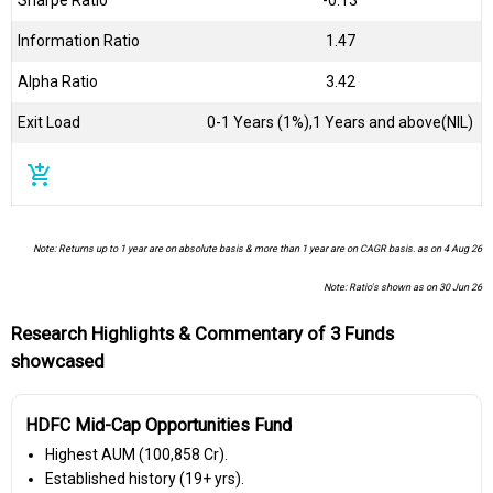
Sharpe Ratio
-0.13
Information Ratio
1.47
Alpha Ratio
3.42
Exit Load
0-1 Years (1%),1 Years and above(NIL)
add_shopping_cart
Note: Returns up to 1 year are on absolute basis & more than 1 year are on CAGR basis. as on 4 Aug 26
Note: Ratio's shown as on 30 Jun 26
Research Highlights & Commentary of 3 Funds
showcased
HDFC Mid-Cap Opportunities Fund
Highest AUM (₹100,858 Cr).
Established history (19+ yrs).