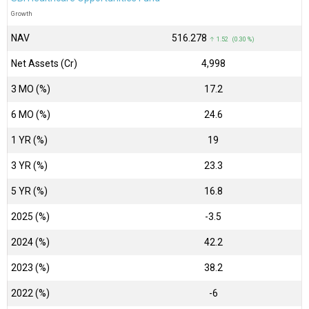
Growth
NAV
₹516.278
↑ 1.52 (0.30 %)
Net Assets (Cr)
₹4,998
3 MO (%)
17.2
6 MO (%)
24.6
1 YR (%)
19
3 YR (%)
23.3
5 YR (%)
16.8
2025 (%)
-3.5
2024 (%)
42.2
2023 (%)
38.2
2022 (%)
-6