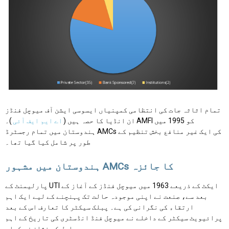
تمام اثاثہ جات کی انتظامی کمپنیاں ایسوسی ایشن آف میوچل فنڈز
ان انڈیا کا حصہ ہیں (
اے ایم ایف آئی
)۔ AMFI کو 1995 میں
ہندوستان میں تمام رجسٹرڈ AMCs کی ایک غیر منافع بخش تنظیم کے
طور پر شامل کیا گیا تھا۔
ہندوستان میں مشہور AMCs کا جائزہ
پارلیمنٹ کے UTI ایکٹ کے ذریعے 1963 میں میوچل فنڈز کے آغاز کے
بعد سے، صنعت نے اپنی موجودہ حالت تک پہنچنے کے لیے ایک اہم
ارتقاء کی نگرانی کی ہے۔ پبلک سیکٹر کا تعارف اس کے بعد
پرائیویٹ سیکٹر کے داخلے نے میوچل فنڈ انڈسٹری کی تاریخ کے اہم
مراحل کو نشان زد کیا۔