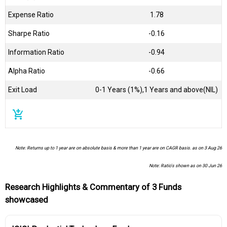
Expense Ratio
1.78
Sharpe Ratio
-0.16
Information Ratio
-0.94
Alpha Ratio
-0.66
Exit Load
0-1 Years (1%),1 Years and above(NIL)
add_shopping_cart
Note: Returns up to 1 year are on absolute basis & more than 1 year are on CAGR basis. as on 3 Aug 26
Note: Ratio's shown as on 30 Jun 26
Research Highlights & Commentary of 3 Funds
showcased