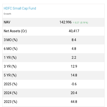
HDFC Small Cap Fund
Growth
NAV
₹142.996
↑ 0.27 (0.19 %)
Net Assets (Cr)
₹40,417
3 MO (%)
8.4
6 MO (%)
4.8
1 YR (%)
2.2
3 YR (%)
12.9
5 YR (%)
14.8
2025 (%)
-0.6
2024 (%)
20.4
2023 (%)
44.8