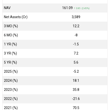
NAV
₹161.09
↑ 3.85 (2.45 %)
Net Assets (Cr)
₹3,589
3 MO (%)
12.2
6 MO (%)
-8
1 YR (%)
-1.5
3 YR (%)
7.2
5 YR (%)
5.6
2025 (%)
-5.2
2024 (%)
18.1
2023 (%)
35.8
2022 (%)
-21.6
2021 (%)
70.5