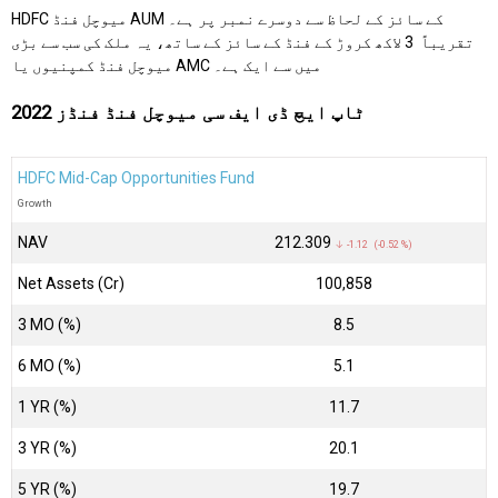
HDFC میوچل فنڈ AUM کے سائز کے لحاظ سے دوسرے نمبر پر ہے۔
تقریباً ₹ 3 لاکھ کروڑ کے فنڈ کے سائز کے ساتھ، یہ ملک کی سب سے بڑی
میوچل فنڈ کمپنیوں یا AMC میں سے ایک ہے۔
ٹاپ ایچ ڈی ایف سی میوچل فنڈ فنڈز 2022
HDFC Mid-Cap Opportunities Fund
Growth
NAV
₹212.309
↓ -1.12 (-0.52 %)
Net Assets (Cr)
₹100,858
3 MO (%)
8.5
6 MO (%)
5.1
1 YR (%)
11.7
3 YR (%)
20.1
5 YR (%)
19.7