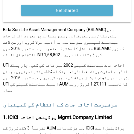
Get Started
Birla Sun Life Asset Management Company (BSLAMC) بھی
ہندوستان میں معروف اور وسیع پیمانے پر معروف اثاثہ جات
مینجمنٹ کمپنیوں میں سے ہے۔ یہ آدتیہ برلا گروپ اور سن لائف
فنانشل کا مشترکہ منصوبہ ہے۔ ستمبر 2016 میں BSLAMC کے زیر
انتظام کل اثاثے INR 1,68,802 کروڑ بتائے گئے ہیں۔
UTI اثاثہ جات مینجمنٹ کمپنی 2002 میں قائم کی گئی، چار پبلک
سیکٹر کمپنیوں، یعنی LIC انڈیا، اسٹیٹ بینک آف انڈیا، بینک آف
بڑودہ اور پنجاب نیشنل بینک کی سرپرستی میں ہے۔ ستمبر 2016 میں
UTI ایسیٹ مینجمنٹ کمپنی کی AUM کا تخمینہ 1,27,111 کروڑ روپے
تھا۔
سرفہرست اثاثہ جات کے انتظام کی کمپنیاں
1. ICICI پرڈینشل اثاثہ Mgmt.Company Limited
تقریباً ₹ 3 لاکھ کروڑ کے AUM سائز کے ساتھ، ICICI پراڈینشل ایسٹ