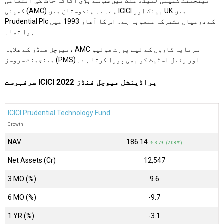
مینجمنٹ کمپنی لمیٹڈ ملک میں سب سے بڑی اثاثہ جات کی انتظامی
کمپنی (AMC) ہے۔ یہ ہندوستان میں ICICI بینک اور UK میں
Prudential Plc کے درمیان مشترکہ منصوبہ ہے۔ اس کا آغاز 1993 میں
ہوا تھا۔
میوچل فنڈز کے علاوہ، AMC سرمایہ کاروں کے لیے پورٹ فولیو
مینجمنٹ سروسز (PMS) اور رئیل اسٹیٹ کو بھی پورا کرتا ہے۔
سرفہرست ICICI پراڈینشل میوچل فنڈز 2022
ICICI Prudential Technology Fund
Growth
NAV
₹186.14
↑ 3.79 (2.08 %)
Net Assets (Cr)
₹12,547
3 MO (%)
9.6
6 MO (%)
-9.7
1 YR (%)
-3.1