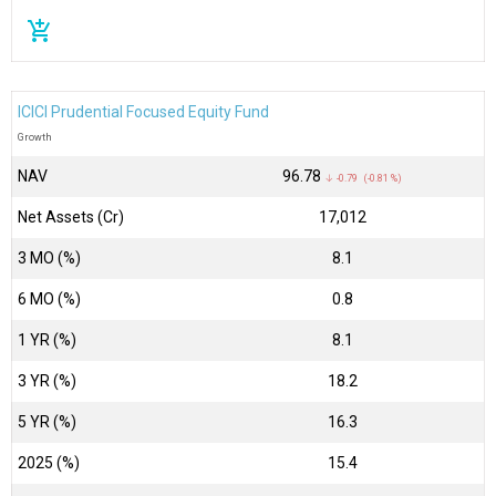
add_shopping_cart
ICICI Prudential Focused Equity Fund
Growth
NAV
₹96.78
↓ -0.79 (-0.81 %)
Net Assets (Cr)
₹17,012
3 MO (%)
8.1
6 MO (%)
0.8
1 YR (%)
8.1
3 YR (%)
18.2
5 YR (%)
16.3
2025 (%)
15.4