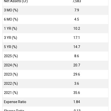
Net Assets (Cr)
₹7,583
3 MO (%)
7.9
6 MO (%)
4.5
1 YR (%)
10.2
3 YR (%)
17.1
5 YR (%)
14.7
2025 (%)
8.6
2024 (%)
20.7
2023 (%)
29.6
2022 (%)
3.6
2021 (%)
35.6
Expense Ratio
1.84