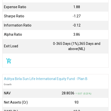
Expense Ratio
1.88
Sharpe Ratio
-1.27
Information Ratio
-0.12
Alpha Ratio
3.86
0-365 Days (1%),365 Days and
Exit Load
above(NIL)
add_shopping_cart
Aditya Birla Sun Life International Equity Fund - Plan B
Growth
NAV
₹28.8036
↑ 0.07 (0.23 %)
Net Assets (Cr)
₹93