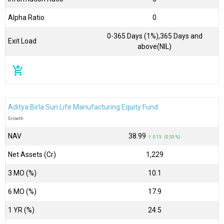
Alpha Ratio
0
0-365 Days (1%),365 Days and
Exit Load
above(NIL)
add_shopping_cart
Aditya Birla Sun Life Manufacturing Equity Fund
Growth
NAV
₹38.99
↑ 0.13 (0.33 %)
Net Assets (Cr)
₹1,229
3 MO (%)
10.1
6 MO (%)
17.9
1 YR (%)
24.5