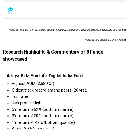
add_shopping_cart
Note: Returns up to 1 year are on absolute basis & more than 1 year are on CAGR basis. as on 3 Aug 26
Note: Ratio's shown as on 30 Jun 26
Research Highlights & Commentary of 3 Funds
showcased
Aditya Birla Sun Life Digital India Fund
Highest AUM (₹3,589 Cr).
Oldest track record among peers (26 yrs).
Top rated.
Risk profile: High.
5Y return: 5.62% (bottom quartile).
3Y return: 7.20% (bottom quartile).
1Y return: -1.49% (bottom quartile).
Alpha: 3.86 (upper mid).