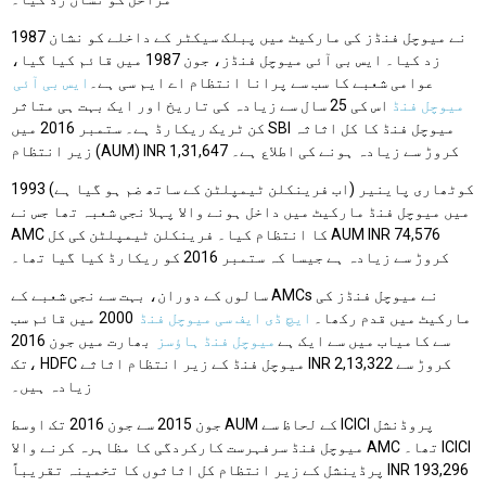
1987 نے میوچل فنڈز کی مارکیٹ میں پبلک سیکٹر کے داخلے کو نشان
زد کیا۔ ایس بی آئی میوچل فنڈز، جون 1987 میں قائم کیا گیا،
عوامی شعبے کا سب سے پرانا انتظام اے ایم سی ہے۔
ایس بی آئی
میوچل فنڈ
اس کی 25 سال سے زیادہ کی تاریخ اور ایک بہت ہی متاثر
کن ٹریک ریکارڈ ہے۔ ستمبر 2016 میں SBI میوچل فنڈ کا کل اثاثہ
زیر انتظام (AUM) INR 1,31,647 کروڑ سے زیادہ ہونے کی اطلاع ہے۔
کوٹھاری پاینیر (اب فرینکلن ٹیمپلٹن کے ساتھ ضم ہو گیا ہے) 1993
میں میوچل فنڈ مارکیٹ میں داخل ہونے والا پہلا نجی شعبہ تھا جس نے
AMC کا انتظام کیا۔ فرینکلن ٹیمپلٹن کی کل AUM INR 74,576
کروڑ سے زیادہ ہے جیسا کہ ستمبر 2016 کو ریکارڈ کیا گیا تھا۔
سالوں کے دوران، بہت سے نجی شعبے کے AMCs نے میوچل فنڈز کی
مارکیٹ میں قدم رکھا۔
ایچ ڈی ایف سی میوچل فنڈ
2000 میں قائم سب
سے کامیاب میں سے ایک ہے
میوچل فنڈ ہاؤسز
بھارت میں جون 2016
تک، HDFC میوچل فنڈ کے زیر انتظام اثاثے INR 2,13,322 کروڑ سے
زیادہ ہیں۔
جون 2015 سے جون 2016 تک اوسط AUM کے لحاظ سے ICICI پروڈنشل
میوچل فنڈ سرفہرست کارکردگی کا مظاہرہ کرنے والا AMC تھا۔ ICICI
پرڈینشل کے زیر انتظام کل اثاثوں کا تخمینہ تقریباً INR 193,296