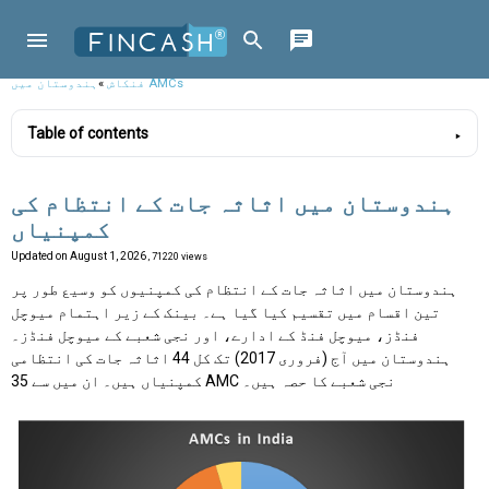
ہندوستان میں AMCs
فنکاش
»
Table of contents
ہندوستان میں اثاثہ جات کے انتظام کی
کمپنیاں
Updated on
August 1, 2026
, 71220 views
ہندوستان میں اثاثہ جات کے انتظام کی کمپنیوں کو وسیع طور پر
تین اقسام میں تقسیم کیا گیا ہے۔ بینک کے زیر اہتمام میوچل
فنڈز، میوچل فنڈ کے ادارے، اور نجی شعبے کے میوچل فنڈز۔
ہندوستان میں آج (فروری 2017) تک کل 44 اثاثہ جات کی انتظامی
کمپنیاں ہیں۔ ان میں سے 35 AMC نجی شعبے کا حصہ ہیں۔