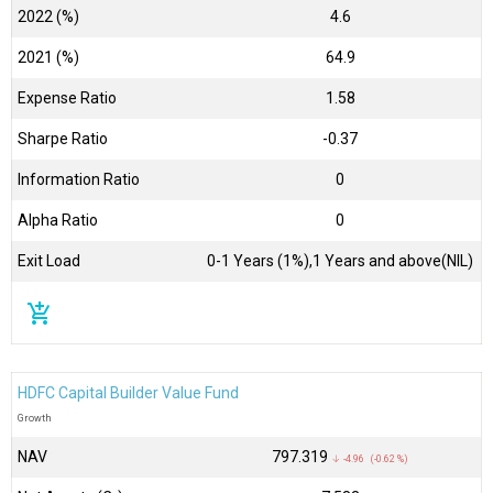
2022 (%)
4.6
2021 (%)
64.9
Expense Ratio
1.58
Sharpe Ratio
-0.37
Information Ratio
0
Alpha Ratio
0
Exit Load
0-1 Years (1%),1 Years and above(NIL)
add_shopping_cart
HDFC Capital Builder Value Fund
Growth
NAV
₹797.319
↓ -4.96 (-0.62 %)