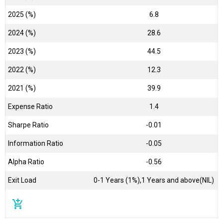
2025 (%)
6.8
2024 (%)
28.6
2023 (%)
44.5
2022 (%)
12.3
2021 (%)
39.9
Expense Ratio
1.4
Sharpe Ratio
-0.01
Information Ratio
-0.05
Alpha Ratio
-0.56
Exit Load
0-1 Years (1%),1 Years and above(NIL)
add_shopping_cart