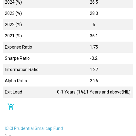
2024 (%)
26.5
2023 (%)
28.3
2022 (%)
6
2021 (%)
36.1
Expense Ratio
1.75
Sharpe Ratio
-0.2
Information Ratio
1.27
Alpha Ratio
2.26
Exit Load
0-1 Years (1%),1 Years and above(NIL)
add_shopping_cart
ICICI Prudential Smallcap Fund
Growth