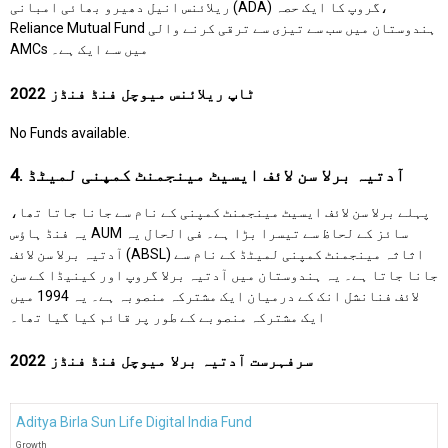
ریلائنس انیل دھیرو بھائی امبانی (ADA) گروپ کا ایک حصہ،
Reliance Mutual Fund ہندوستان میں سب سے تیزی سے ترقی کرنے والی
AMCs میں سے ایک ہے۔
ٹاپ ریلائنس میوچل فنڈ فنڈز 2022
No Funds available.
4. آدتیہ برلا سن لائف ایسیٹ مینجمنٹ کمپنی لمیٹڈ
پہلے برلا سن لائف ایسیٹ مینجمنٹ کمپنی کے نام سے جانا جاتا تھا،
یہ فنڈ ہاؤس AUM سائز کے لحاظ سے تیسرا بڑا ہے۔ فی الحال یہ
آدتیہ برلا سن لائف (ABSL) اثاثہ مینجمنٹ کمپنی لمیٹڈ کے نام سے
جانا جاتا ہے۔ یہ ہندوستان میں آدتیہ برلا گروپ اور کینیڈا کے سن
لائف فنانشل انک کے درمیان ایک مشترکہ منصوبہ ہے۔ یہ 1994 میں
ایک مشترکہ منصوبے کے طور پر قائم کیا گیا تھا۔
سرفہرست آدتیہ برلا میوچل فنڈ فنڈز 2022
Aditya Birla Sun Life Digital India Fund
Growth