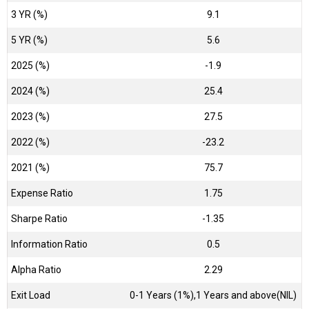
3 YR (%)
9.1
5 YR (%)
5.6
2025 (%)
-1.9
2024 (%)
25.4
2023 (%)
27.5
2022 (%)
-23.2
2021 (%)
75.7
Expense Ratio
1.75
Sharpe Ratio
-1.35
Information Ratio
0.5
Alpha Ratio
2.29
Exit Load
0-1 Years (1%),1 Years and above(NIL)