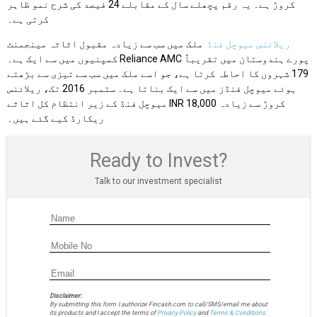
کروڑ ہے۔ یہ رقم پچھلے سال کے مقابلے 24 فیصد کی شرح نمو ظاہر
کرتی ہے۔
ریلائنس میوچل فنڈ
ملک میں سب سے زیادہ مقبول اثاثہ مینجمنٹ
کمپنیوں میں سے ایک ہے۔ Reliance AMC پورے ہندوستان میں تقریباً
179 شہروں کا احاطہ کرتا ہے، جو اسے ملک میں سب سے تیزی سے بڑھتے
ہوئے میوچل فنڈز میں سے ایک بناتا ہے۔ ستمبر 2016 تک، ریلائنس
میوچل فنڈ کے زیر انتظام کل اثاثے INR 18,000 کروڑ سے زیادہ
ریکارڈ کیے گئے ہیں۔
Ready to Invest?
Talk to our investment specialist
Disclaimer:
By submitting this form I authorize Fincash.com to call/SMS/email me about
its products and I accept the terms of
Privacy Policy
and
Terms & Conditions.