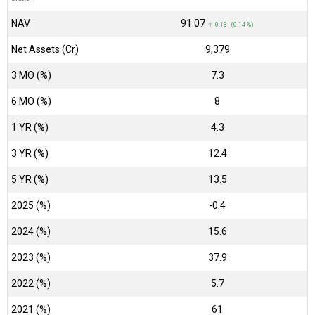
NAV
₹91.07
↑ 0.13 (0.14 %)
Net Assets (Cr)
₹9,379
3 MO (%)
7.3
6 MO (%)
8
1 YR (%)
4.3
3 YR (%)
12.4
5 YR (%)
13.5
2025 (%)
-0.4
2024 (%)
15.6
2023 (%)
37.9
2022 (%)
5.7
2021 (%)
61