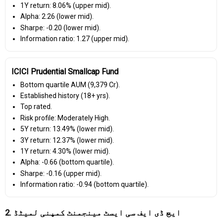
1Y return: 8.06% (upper mid).
Alpha: 2.26 (lower mid).
Sharpe: -0.20 (lower mid).
Information ratio: 1.27 (upper mid).
ICICI Prudential Smallcap Fund
Bottom quartile AUM (₹9,379 Cr).
Established history (18+ yrs).
Top rated.
Risk profile: Moderately High.
5Y return: 13.49% (lower mid).
3Y return: 12.37% (lower mid).
1Y return: 4.30% (lower mid).
Alpha: -0.66 (bottom quartile).
Sharpe: -0.16 (upper mid).
Information ratio: -0.94 (bottom quartile).
2. ایچ ڈی ایف سی ایسٹ مینجمنٹ کمپنی لمیٹڈ