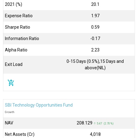
2021 (%)
20.1
Expense Ratio
1.97
Sharpe Ratio
0.59
Information Ratio
-0.17
Alpha Ratio
2.23
0-15 Days (0.5%),15 Days and
Exit Load
above(NIL)
add_shopping_cart
SBI Technology Opportunities Fund
Growth
NAV
₹208.129
↑ 5.47 (2.70 %)
Net Assets (Cr)
₹4,018