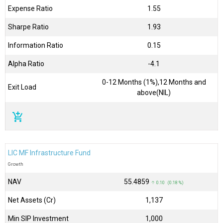
Expense Ratio
1.55
Sharpe Ratio
1.93
Information Ratio
0.15
Alpha Ratio
-4.1
0-12 Months (1%),12 Months and
Exit Load
above(NIL)
add_shopping_cart
LIC MF Infrastructure Fund
Growth
NAV
₹55.4859
↑ 0.10 (0.18 %)
Net Assets (Cr)
₹1,137
Min SIP Investment
1,000