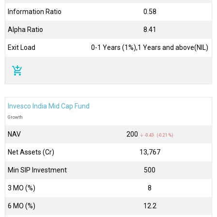
Information Ratio
0.58
Alpha Ratio
8.41
Exit Load
0-1 Years (1%),1 Years and above(NIL)
add_shopping_cart
Invesco India Mid Cap Fund
Growth
NAV
₹200
↓ -0.43 (-0.21 %)
Net Assets (Cr)
₹13,767
Min SIP Investment
500
3 MO (%)
8
6 MO (%)
12.2