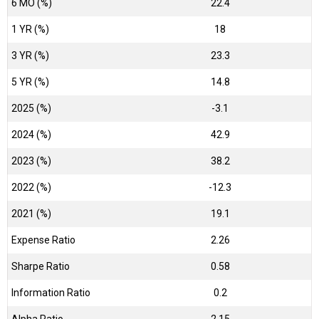
6 MO (%)
22.4
1 YR (%)
18
3 YR (%)
23.3
5 YR (%)
14.8
2025 (%)
-3.1
2024 (%)
42.9
2023 (%)
38.2
2022 (%)
-12.3
2021 (%)
19.1
Expense Ratio
2.26
Sharpe Ratio
0.58
Information Ratio
0.2
Alpha Ratio
2.15