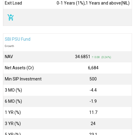
Exit Load
0-1 Years (1%),1 Years and above(NIL)
add_shopping_cart
SBI PSU Fund
Growth
NAV
₹34.6851
↑ 0.08 (0.24 %)
Net Assets (Cr)
₹6,684
Min SIP Investment
500
3 MO (%)
-4.4
6 MO (%)
-1.9
1 YR (%)
11.7
3 YR (%)
24
5 YR (%)
23.1