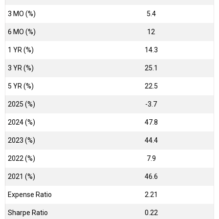
3 MO (%)
5.4
6 MO (%)
12
1 YR (%)
14.3
3 YR (%)
25.1
5 YR (%)
22.5
2025 (%)
-3.7
2024 (%)
47.8
2023 (%)
44.4
2022 (%)
7.9
2021 (%)
46.6
Expense Ratio
2.21
Sharpe Ratio
0.22