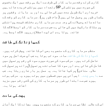
کاری کرتے وقت سرمایہ کار کی طرف سے ایک ہی وقت میں ایک مخصوص
تعداد میں یونٹس خریدے جاتے ہیں، SIP کی صورت میں یونٹس کی
خریداری ایک طویل مدت میں کی جاتی ہے اور یہ ماہانہ وقفوں پر
یکساں طور پر پھیل جاتی ہیں ( عام طور پر)۔ سرمایہ کاری کو وقت کے
ساتھ ساتھ پھیلانے کی وجہ سے، سرمایہ کاری مختلف قیمت پوائنٹس
پر سٹاک مارکیٹ میں کی جاتی ہے جس سے سرمایہ کار کو اوسط لاگت کا
فائدہ ہوتا ہے، اس لیے اصطلاح روپیہ لاگت اوسط ہے۔
کمپاؤنڈنگ کی طاقت
منظم سرمایہ کاری کے منصوبے بھی اس کا فائدہ پیش کرتے ہیں۔
کمپاؤنڈنگ کی طاقت
. سادہ سود تب ہوتا ہے جب آپ صرف اصل پر سود
حاصل کرتے ہیں۔ مرکب سود کی صورت میں، سود کی رقم پرنسپل میں
شامل کی جاتی ہے، اور سود کا حساب نئے پرنسپل (پرانے پرنسپل کے
علاوہ منافع) پر کیا جاتا ہے۔ یہ عمل ہر بار جاری رہتا ہے۔ جب
سے
باہمی چندہ
ایس آئی پی میں قسطوں میں ہوتے ہیں، وہ مرکب ہوتے
ہیں، جس سے ابتدائی طور پر سرمایہ کاری کی گئی رقم میں مزید
اضافہ ہوتا ہے۔
بچت کی عادت
اس کے علاوہ نظامی سرمایہ کاری کے منصوبے پیسہ بچانے کا ایک آسان