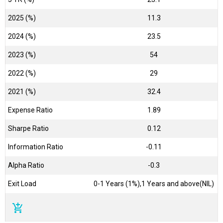
2025 (%)
11.3
2024 (%)
23.5
2023 (%)
54
2022 (%)
29
2021 (%)
32.4
Expense Ratio
1.89
Sharpe Ratio
0.12
Information Ratio
-0.11
Alpha Ratio
-0.3
Exit Load
0-1 Years (1%),1 Years and above(NIL)
add_shopping_cart