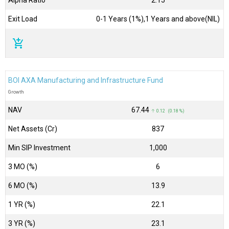
Exit Load
0-1 Years (1%),1 Years and above(NIL)
add_shopping_cart
BOI AXA Manufacturing and Infrastructure Fund
Growth
NAV
₹67.44
↑ 0.12 (0.18 %)
Net Assets (Cr)
₹837
Min SIP Investment
1,000
3 MO (%)
6
6 MO (%)
13.9
1 YR (%)
22.1
3 YR (%)
23.1