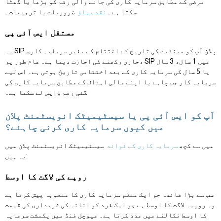
مرضی کے مطابق سرمایہ کاری کی جانے والی رقم کو بڑھا یا گھٹا
سکتا ہے۔
نقد بہاؤ
ضروریات یا ترجیحات۔
مستقل ایس آئی پی
یہ SIP پلان آپ کو مینڈیٹ کی تاریخ کے اختتام کے بغیر سرمایہ کاری
جاری رکھنے کی اجازت دیتا ہے۔ عام طور پر، SIP میں 1 سال، 3 سال
یا 5 سال کی سرمایہ کاری کے بعد اختتامی تاریخ ہوتی ہے۔ اس لیے
سرمایہ کار جب چاہے یا اپنے مالی اہداف کے مطابق سرمایہ کاری کی
گئی رقم واپس لے سکتا ہے۔
آپ کو ایس آئی پی یا سیسٹیمیٹک انویسٹمنٹ پلان
میں کیوں سرمایہ کاری کرنی چاہئے؟
میں سے کچھ
سرمایہ کاری کے فوائد
سیسٹیمیٹک انویسٹمنٹ پلان میں
یہ ہیں:
روپے کی لاگت کا اوسط
سب سے بڑا فائدہ جو ایک منظم سرمایہ کاری کا منصوبہ پیش کرتا ہے
وہ روپیہ لاگت کا اوسط ہے جو ایک فرد کو اثاثہ کی خریداری کی قیمت
کا اوسط نکالنے میں مدد کرتا ہے۔ میوچل فنڈ میں یکمشت سرمایہ