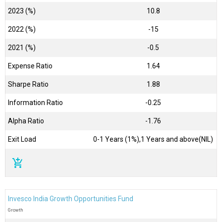
2023 (%)
10.8
2022 (%)
-15
2021 (%)
-0.5
Expense Ratio
1.64
Sharpe Ratio
1.88
Information Ratio
-0.25
Alpha Ratio
-1.76
Exit Load
0-1 Years (1%),1 Years and above(NIL)
add_shopping_cart
Invesco India Growth Opportunities Fund
Growth