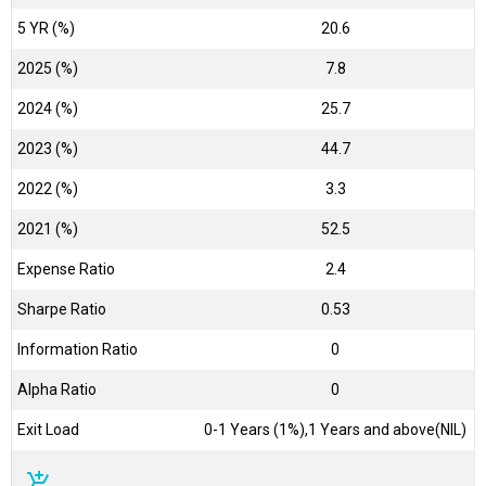
5 YR (%)
20.6
2025 (%)
7.8
2024 (%)
25.7
2023 (%)
44.7
2022 (%)
3.3
2021 (%)
52.5
Expense Ratio
2.4
Sharpe Ratio
0.53
Information Ratio
0
Alpha Ratio
0
Exit Load
0-1 Years (1%),1 Years and above(NIL)
add_shopping_cart