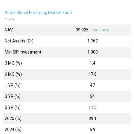
Kotak Global Emerging Market Fund
Growth
NAV
₹39.025
↑ 0.76 (1.99 %)
Net Assets (Cr)
₹1,767
Min SIP Investment
1,000
3 MO (%)
1.4
6 MO (%)
17.6
1 YR (%)
47
3 YR (%)
24
5 YR (%)
11.5
2025 (%)
39.1
2024 (%)
5.9