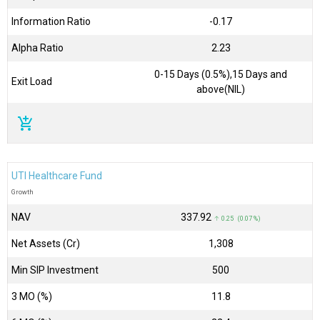
Information Ratio
-0.17
Alpha Ratio
2.23
0-15 Days (0.5%),15 Days and
Exit Load
above(NIL)
add_shopping_cart
UTI Healthcare Fund
Growth
NAV
₹337.92
↑ 0.25 (0.07 %)
Net Assets (Cr)
₹1,308
Min SIP Investment
500
3 MO (%)
11.8