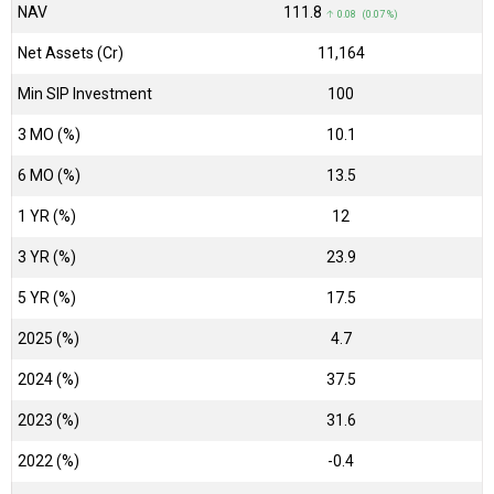
NAV
₹111.8
↑ 0.08 (0.07 %)
Net Assets (Cr)
₹11,164
Min SIP Investment
100
3 MO (%)
10.1
6 MO (%)
13.5
1 YR (%)
12
3 YR (%)
23.9
5 YR (%)
17.5
2025 (%)
4.7
2024 (%)
37.5
2023 (%)
31.6
2022 (%)
-0.4