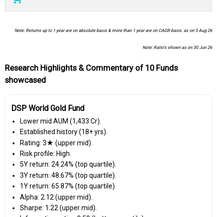
Note: Returns up to 1 year are on absolute basis & more than 1 year are on CAGR basis. as on 5 Aug 26
Note: Ratio's shown as on 30 Jun 26
Research Highlights & Commentary of 10 Funds
showcased
DSP World Gold Fund
Lower mid AUM (₹1,433 Cr).
Established history (18+ yrs).
Rating: 3★ (upper mid).
Risk profile: High.
5Y return: 24.24% (top quartile).
3Y return: 48.67% (top quartile).
1Y return: 65.87% (top quartile).
Alpha: 2.12 (upper mid).
Sharpe: 1.22 (upper mid).