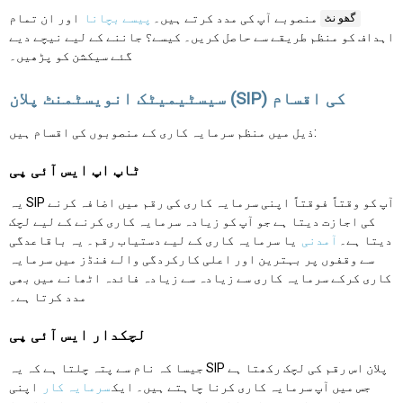
منصوبے آپ کی مدد کرتے ہیں۔
پیسے بچانا
اور ان تمام
گھونٹ
اہداف کو منظم طریقے سے حاصل کریں۔ کیسے؟ جاننے کے لیے نیچے دیے
گئے سیکشن کو پڑھیں۔
سیسٹیمیٹک انویسٹمنٹ پلان (SIP) کی اقسام
ذیل میں منظم سرمایہ کاری کے منصوبوں کی اقسام ہیں:
ٹاپ اپ ایس آئی پی
یہ SIP آپ کو وقتاً فوقتاً اپنی سرمایہ کاری کی رقم میں اضافہ کرنے
کی اجازت دیتا ہے جو آپ کو زیادہ سرمایہ کاری کرنے کے لیے لچک
دیتا ہے۔
آمدنی
یا سرمایہ کاری کے لیے دستیاب رقم۔ یہ باقاعدگی
سے وقفوں پر بہترین اور اعلی کارکردگی والے فنڈز میں سرمایہ
کاری کرکے سرمایہ کاری سے زیادہ سے زیادہ فائدہ اٹھانے میں بھی
مدد کرتا ہے۔
لچکدار ایس آئی پی
جیسا کہ نام سے پتہ چلتا ہے کہ یہ SIP پلان اس رقم کی لچک رکھتا ہے
جس میں آپ سرمایہ کاری کرنا چاہتے ہیں۔ ایک
سرمایہ کار
اپنی