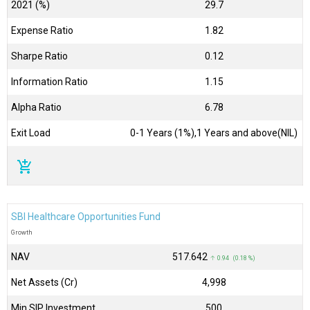
2021 (%)
29.7
Expense Ratio
1.82
Sharpe Ratio
0.12
Information Ratio
1.15
Alpha Ratio
6.78
Exit Load
0-1 Years (1%),1 Years and above(NIL)
add_shopping_cart
SBI Healthcare Opportunities Fund
Growth
NAV
₹517.642
↑ 0.94 (0.18 %)
Net Assets (Cr)
₹4,998
Min SIP Investment
500