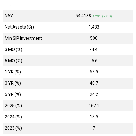
Growth
NAV
₹54.4138
↑ 2.96 (5.75 %)
Net Assets (Cr)
₹1,433
Min SIP Investment
500
3 MO (%)
-4.4
6 MO (%)
-5.6
1 YR (%)
65.9
3 YR (%)
48.7
5 YR (%)
24.2
2025 (%)
167.1
2024 (%)
15.9
2023 (%)
7