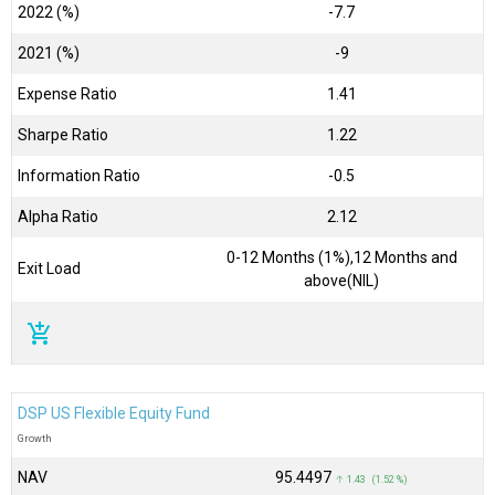
2022 (%)
-7.7
2021 (%)
-9
Expense Ratio
1.41
Sharpe Ratio
1.22
Information Ratio
-0.5
Alpha Ratio
2.12
0-12 Months (1%),12 Months and
Exit Load
above(NIL)
add_shopping_cart
DSP US Flexible Equity Fund
Growth
NAV
₹95.4497
↑ 1.43 (1.52 %)