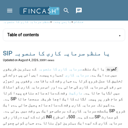
فنکاش
»
باہمی چندہ
»
منظم سرمایہ کاری کا منصوبہ
Table of contents
SIP یا منظم سرمایہ کاری کا منصوبہ
Updated on
August 4, 2026
, 33091 views
یا ایک منظم
سرمایہ کاری کا منصوبہ
کے بہترین طریقوں
گھونٹ
میں سے ایک ہے۔
سرمایہ کاری
تمہارے پیسے. ایس آئی پی دولت کی
تخلیق کا عمل شروع کرتا ہے جہاں وقت کے باقاعدہ وقفوں پر تھوڑی
سی رقم کی سرمایہ کاری کی جاتی ہے اور اس سرمایہ کاری کو اسٹاک
میں لگایا جاتا ہے۔
مارکیٹ
وقت کے ساتھ ساتھ منافع پیدا کرتا
ہے۔ SIP کو عام طور پر پیسہ لگانے کا ایک اچھا طریقہ سمجھا جاتا
ہے کیونکہ سرمایہ کاری وقت کے ساتھ ساتھ پھیل جاتی ہے، ایک
یکمشت سرمایہ کاری کے برعکس جو ایک ہی وقت میں ہوتی ہے۔ SIP شروع
کرنے کے لیے درکار رقم INR سے کم ہے۔ 500، اس طرح SIP کو سمارٹ
سرمایہ کاری کے لیے ایک بہترین ٹول بناتا ہے، جہاں کوئی چھوٹی