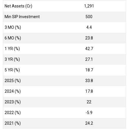
Net Assets (Cr)
₹1,291
Min SIP Investment
500
3 MO (%)
4.4
6 MO (%)
23.8
1 YR (%)
42.7
3 YR (%)
27.1
5 YR (%)
18.7
2025 (%)
33.8
2024 (%)
17.8
2023 (%)
22
2022 (%)
-5.9
2021 (%)
24.2