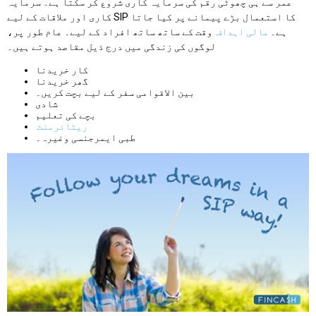
عمر سے ہی چھوٹی رقم کی سرمایہ کاری شروع کر سکتا ہے۔ سرمایہ
کاری اور ملاقات کے لیے SIP کا استعمال بڑے پیمانے پر کیا جاتا
ہے۔
مالی اہداف
وقت کے ساتھ ساتھ افراد کے لیے۔ عام طور پر،
لوگوں کی زندگی میں درج ذیل مقاصد ہوتے ہیں۔
کار خریدنا
گھر خریدنا
بین الاقوامی سفر کے لیے بچت کریں۔
شادی
بچے کی تعلیم
ریٹائرمنٹ
طبی ایمرجنسی وغیرہ۔