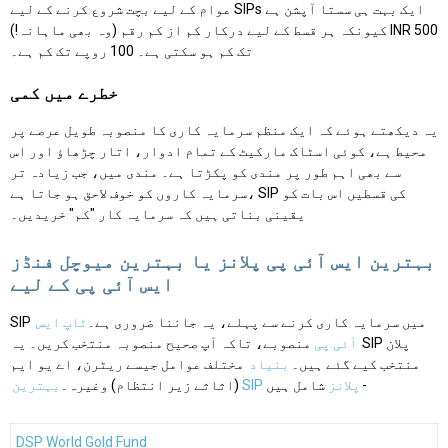
عوام کے لیے بچت شروع کرنے کے لیے SIPs ایک بہت ہی سستا آپشن ہے
کیونکہ ہر قسط کے لیے درکار کم از کم رقم (وہ بھی ماہانہ!) INR 500
تک کم ہو سکتی ہے۔ 100 روپے تک کم ہے۔
خطرے میں کمی
یہ دیکھتے ہوئے کہ ایک منظم سرمایہ کاری کا منصوبہ طویل عرصے پر
محیط ہے، کوئی اسٹاک مارکیٹ کے تمام ادوار، اتار چڑھاؤ اور اس
سے بھی اہم طور پر مندی کو پکڑتا ہے۔ مندی میں، جب زیادہ تر
سرمایہ کاروں کو خوف لاحق ہو جاتا ہے، SIP کی قسطیں اس بات کو
یقینی بناتی ہیں کہ سرمایہ کار "کم" خریدیں۔
بہترین ایس آئی پی پلانز یا بہترین میوچل فنڈز
ایس آئی پی کے لیے
SIP میں سرمایہ کاری کرنے سے پہلے، یہ جاننا ضروری ہے۔
ٹاپ ایس
آئی پی
منصوبے، تاکہ آپ صحیح منصوبہ منتخب کریں۔ یہ SIP پلان
منتخب کیے گئے ہیں۔
بنیاد
مختلف عوامل جیسے ریٹرن، اے یو ایم
شامل ہیں-
بہترین SIP پلانز
(اثاثے زیر انتظام) وغیرہ۔
DSP World Gold Fund