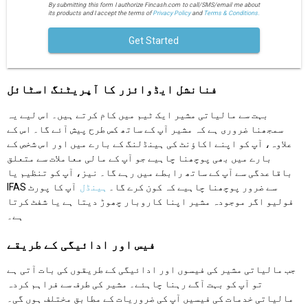
By submitting this form I authorize Fincash.com to call/SMS/email me about
its products and I accept the terms of
Privacy Policy
and
Terms & Conditions.
Get Started
فنانشل ایڈوائزر کا آپریٹنگ اسٹائل
بہت سے مالیاتی مشیر ایک ٹیم میں کام کرتے ہیں۔ اس لیے یہ
سمجھنا ضروری ہے کہ مشیر آپ کے ساتھ کس طرح پیش آئے گا۔ اس کے
علاوہ، آپ کو اپنے اکاؤنٹ کی ہینڈلنگ کے بارے میں اور اس شخص کے
بارے میں بھی پوچھنا چاہیے جو آپ کے مالی معاملات سے متعلق
باقاعدگی سے آپ کے ساتھ رابطے میں رہے گا۔ نیز، آپ کو تنظیم یا
IFAS سے ضرور پوچھنا چاہیے کہ کون کرے گا۔
ہینڈل
آپ کا پورٹ
فولیو اگر موجودہ مشیر اپنا کاروبار چھوڑ دیتا ہے یا شفٹ کرتا
ہے۔
فیس اور ادائیگی کے طریقے
جب مالیاتی مشیر کی فیسوں اور ادائیگی کے طریقوں کی بات آتی ہے
تو آپ کو بہت آگے رہنا چاہئے۔ مشیر کی طرف سے فراہم کردہ
مالیاتی خدمات کی فیسیں آپ کی ضروریات کے مطابق مختلف ہوں گی۔