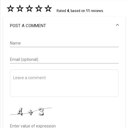
☆
☆
☆
☆
☆
Rated
4
, based on
11
reviews.
POST A COMMENT
Name
Email (optional)
Enter value of expression