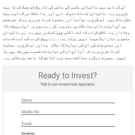
آپ کے ذہن میں مالیاتی مشیر کی ماضی کی تاریخ کو چیک کرنا بہت
ضروری ہے۔ مالیاتی خدمات دھوکہ دہی اور بدانتظامی کے لیے بہت
خطرناک ہیں۔ اس طرح یہ جاننا اور معلوم کرنا ضروری ہے کہ جس شخص
پر آپ اپنے مالی معاملات پر بھروسہ کر رہے ہیں وہ اپنے پیشے کا
وفادار ہے۔ تلاش کرنے کے لئے اگلی چیز کسٹمر بیس ہے۔ ہر مالیاتی
منصوبہ ساز ایک جیسا نہیں ہوتا ہے۔
رینج
پیش کرنے کے لئے خدمات
اور مصنوعات کی. ان کی مہارت کا علاقہ ہے اور اس طرح یہ معلوم
کرنا ضروری ہے کہ آیا آپ ان کی مہارت کے شعبے میں فٹ ہیں یا
نہیں۔ بصورت دیگر، مماثلت بہت برے نتائج کا باعث بن سکتی ہے۔
Ready to Invest?
Talk to our investment specialist
Disclaimer: