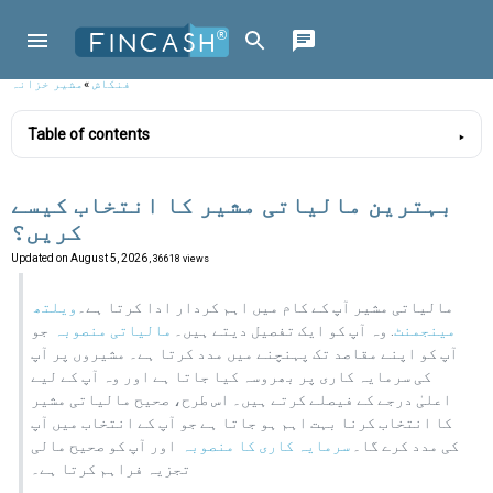
فنکاش
»
مشیر خزانہ
Table of contents
بہترین مالیاتی مشیر کا انتخاب کیسے
کریں؟
Updated on
August 5, 2026
, 36618 views
مالیاتی مشیر آپ کے کام میں اہم کردار ادا کرتا ہے۔
ویلتھ
مینجمنٹ
. وہ آپ کو ایک تفصیل دیتے ہیں۔
مالیاتی منصوبہ
جو
آپ کو اپنے مقاصد تک پہنچنے میں مدد کرتا ہے۔ مشیروں پر آپ
کی سرمایہ کاری پر بھروسہ کیا جاتا ہے اور وہ آپ کے لیے
اعلیٰ درجے کے فیصلے کرتے ہیں۔ اس طرح، صحیح مالیاتی مشیر
کا انتخاب کرنا بہت اہم ہو جاتا ہے جو آپ کے انتخاب میں آپ
کی مدد کرے گا۔
سرمایہ کاری کا منصوبہ
اور آپ کو صحیح مالی
تجزیہ فراہم کرتا ہے۔