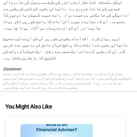
لیکن متعلقہ فنانشل ایڈوائزر کی طرف سے وصول کی جانے والی
فیسوں کو جاننا ضروری ہے۔ مالیاتی مشیر کو کئی طریقوں سے
ادائیگی کی جا سکتی ہے جیسے براہ راست فیس، کمیشن یا دونوں کا
مجموعہ۔ آپ کے معاہدے میں، الزامات کا واضح طور پر ذکر ہونا
چاہیے اور آپ کو ان سے پہلے ہی آگاہ ہونا چاہیے۔
اوپر بیان کردہ اقدامات یقینی طور پر آپ کو اپنے لیے صحیح
مالیاتی مشیر کے انتخاب کا واضح خیال حاصل کرنے میں مدد کریں
گے۔ آپ کے مشیر کے ساتھ ایک صحت مند رشتہ ایک خوشحال دولت کی
تخلیق کا باعث بن سکتا ہے۔
Disclaimer:
یہاں فراہم کردہ معلومات کے درست ہونے کو یقینی بنانے کے لیے تمام
کوششیں کی گئی ہیں۔ تاہم، ڈیٹا کی درستگی کے حوالے سے کوئی ضمانت نہیں
دی جاتی ہے۔ براہ کرم کوئی بھی سرمایہ کاری کرنے سے پہلے اسکیم کی
معلومات کے دستاویز کے ساتھ تصدیق کریں۔
You Might Also Like