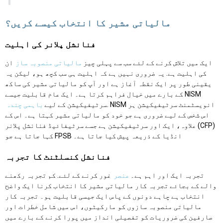
مالیاتی مشیر کا انتخاب کیسے کریں؟
فنانشل پلانر کی اہلیت
ایک میں تلاش کرنے کے لئے سب سے پہلی چیز
مالیاتی منصوبہ ساز
ان
کی اہلیت ہے. یہ ضروری نہیں ہے کہ اہلیت ہی سب کچھ ہو، لیکن یہ
یقینی طور پر ایک نقطہ آغاز ہے اور آپ کو مالیاتی مشیر کی ساکھ
کے بارے میں خیال فراہم کرتا ہے۔ ایک عام قابلیت جیسے NISM
. NISM انویسٹمنٹ سرٹیفیکیشن ہر
سرٹیفیکیشن کے لیے
باہمی چندہ
اس شخص کے لیے ضروری ہے جو خود کو مالیاتی مشیر کہتا ہے۔ اس کے
علاوہ، ایک اور سرٹیفیکیشن ہے جسے سرٹیفائیڈ فنانشل پلانر (CFP)
کہا جاتا ہے جو FPSB انڈیا کے ذریعہ پیش کیا جاتا ہے۔
فنانشل کنسلٹنٹ کا تجربہ
تجربہ ایک اور اہم ہے۔
عنصر
غور کرنے کے لئے. کم تجربہ رکھنے
والے کے بجائے تجربہ کار مالیاتی مشیر کا انتخاب کرنا ایک واضح
انتخاب ہے چاہے دونوں کے پاس ایک جیسی قابلیت ہو۔ تجربہ کار
مالیاتی منصوبہ سازوں کو مارکیٹوں، اس میں شامل خطرات اور
صارفین کی ضروریات کو تفصیلی انداز میں پورا کرنے کے بارے میں