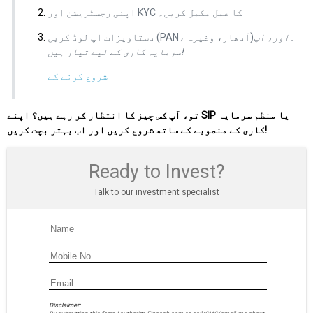
اپنی رجسٹریشن اور KYC کا عمل مکمل کریں۔
دستاویزات اپ لوڈ کریں (PAN، آدھار، وغیرہ)۔
اور، آپ
سرمایہ کاری کے لیے تیار ہیں!
شروع کرنے کے
تو، آپ کس چیز کا انتظار کر رہے ہیں؟ اپنے SIP یا منظم سرمایہ
کاری کے منصوبے کے ساتھ شروع کریں اور اب بہتر بچت کریں!
Ready to Invest?
Talk to our investment specialist
Disclaimer: