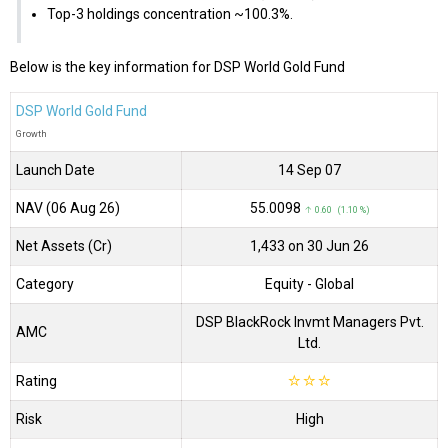
Top-3 holdings concentration ~100.3%.
Below is the key information for DSP World Gold Fund
DSP World Gold Fund
Growth
Launch Date
14 Sep 07
NAV (06 Aug 26)
₹55.0098
↑ 0.60 (1.10 %)
Net Assets (Cr)
₹1,433 on 30 Jun 26
Category
Equity
- Global
DSP BlackRock Invmt Managers Pvt.
AMC
Ltd.
Rating
☆
☆
☆
Risk
High