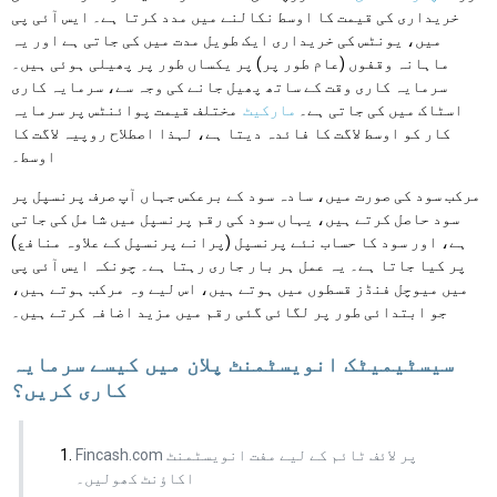
خریداری کی قیمت کا اوسط نکالنے میں مدد کرتا ہے۔ ایس آئی پی
میں، یونٹس کی خریداری ایک طویل مدت میں کی جاتی ہے اور یہ
ماہانہ وقفوں (عام طور پر) پر یکساں طور پر پھیلی ہوئی ہیں۔
سرمایہ کاری وقت کے ساتھ پھیل جانے کی وجہ سے، سرمایہ کاری
اسٹاک میں کی جاتی ہے۔
مارکیٹ
مختلف قیمت پوائنٹس پر سرمایہ
کار کو اوسط لاگت کا فائدہ دیتا ہے، لہذا اصطلاح روپیہ لاگت کا
اوسط۔
مرکب سود کی صورت میں، سادہ سود کے برعکس جہاں آپ صرف پرنسپل پر
سود حاصل کرتے ہیں، یہاں سود کی رقم پرنسپل میں شامل کی جاتی
ہے، اور سود کا حساب نئے پرنسپل (پرانے پرنسپل کے علاوہ منافع)
پر کیا جاتا ہے۔ یہ عمل ہر بار جاری رہتا ہے۔ چونکہ ایس آئی پی
میں میوچل فنڈز قسطوں میں ہوتے ہیں، اس لیے وہ مرکب ہوتے ہیں،
جو ابتدائی طور پر لگائی گئی رقم میں مزید اضافہ کرتے ہیں۔
سیسٹیمیٹک انویسٹمنٹ پلان میں کیسے سرمایہ
کاری کریں؟
Fincash.com پر لائف ٹائم کے لیے مفت انویسٹمنٹ
اکاؤنٹ کھولیں۔