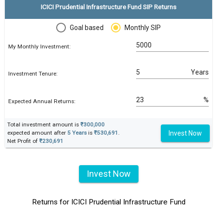
ICICI Prudential Infrastructure Fund SIP Returns
Goal based
Monthly SIP
My Monthly Investment:
Years
Investment Tenure:
%
Expected Annual Returns:
Total investment amount is
₹300,000
Invest Now
expected amount after
5 Years
is
₹530,691
.
Net Profit of
₹230,691
Invest Now
Returns for ICICI Prudential Infrastructure Fund