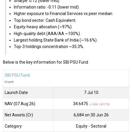
Sharpe: 0.12 (lower mid).
Information ratio: -0.11 (lower mid).
Higher exposure to Financial Services vs peer median.
Top bond sector: Cash Equivalent.
Equity-heavy allocation (~97%).
High-quality debt (AAA/AA ~100%).
Largest holding State Bank of India (~16.6%).
Top-3 holdings concentration ~35.3%.
Below is the key information for SBI PSU Fund
SBI PSU Fund
Growth
Launch Date
7 Jul 10
NAV (07 Aug 26)
₹34.6475
↓ -0.04 (-0.11 %)
Net Assets (Cr)
₹6,684 on 30 Jun 26
Category
Equity
- Sectoral