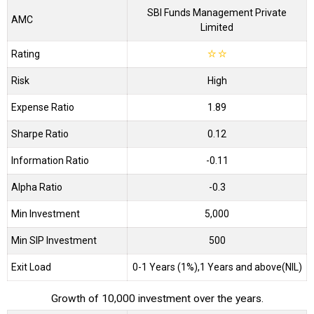
SBI Funds Management Private
AMC
Limited
Rating
☆
☆
Risk
High
Expense Ratio
1.89
Sharpe Ratio
0.12
Information Ratio
-0.11
Alpha Ratio
-0.3
Min Investment
5,000
Min SIP Investment
500
Exit Load
0-1 Years (1%),1 Years and above(NIL)
Growth of 10,000 investment over the years.