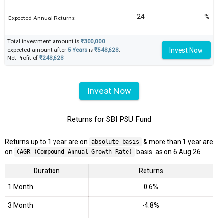
%
Expected Annual Returns:
Total investment amount is
₹300,000
Invest Now
expected amount after
5 Years
is
₹543,623
.
Net Profit of
₹243,623
Invest Now
Returns for SBI PSU Fund
Returns up to 1 year are on
& more than 1 year are
absolute basis
on
basis. as on 6 Aug 26
CAGR (Compound Annual Growth Rate)
Duration
Returns
1 Month
0.6%
3 Month
-4.8%