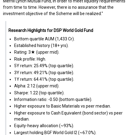
Merrill Lynch Mutual Fund, in order to meet liquidity requirements
from time to time. However, there is no assurance that the
investment objective of the Scheme will be realized."
Research Highlights for DSP World Gold Fund
Bottom quartile AUM (₹1,433 Cr).
Established history (18+ yrs).
Rating: 3★ (upper mid).
Risk profile: High.
5Y return: 25.49% (top quartile).
3Y return: 49.21% (top quartile).
1Y return: 64.41% (top quartile).
Alpha: 2.12 (upper mid).
Sharpe: 1.22 (top quartile).
Information ratio: -0.50 (bottom quartile).
Higher exposure to Basic Materials vs peer median.
Higher exposure to Cash Equivalent (bond sector) vs peer
median.
Equity-heavy allocation (~93%).
Largest holding BGF World Gold I2 (~67.0%).