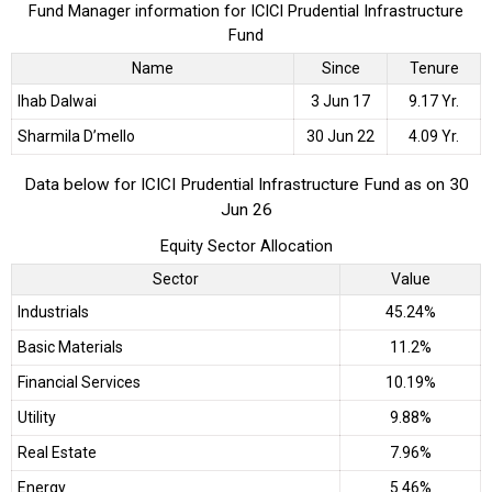
Fund Manager information for ICICI Prudential Infrastructure
Fund
Name
Since
Tenure
Ihab Dalwai
3 Jun 17
9.17 Yr.
Sharmila D’mello
30 Jun 22
4.09 Yr.
Data below for ICICI Prudential Infrastructure Fund as on 30
Jun 26
Equity Sector Allocation
Sector
Value
Industrials
45.24%
Basic Materials
11.2%
Financial Services
10.19%
Utility
9.88%
Real Estate
7.96%
Energy
5.46%