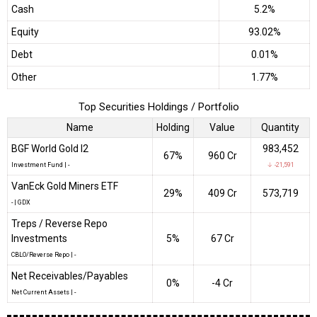
Cash
5.2%
Equity
93.02%
Debt
0.01%
Other
1.77%
Top Securities Holdings / Portfolio
Name
Holding
Value
Quantity
BGF World Gold I2
983,452
67%
₹960 Cr
Investment Fund
|
-
↓ -21,591
VanEck Gold Miners ETF
29%
₹409 Cr
573,719
-
|
GDX
Treps / Reverse Repo
Investments
5%
₹67 Cr
CBLO/Reverse Repo
|
-
Net Receivables/Payables
0%
-₹4 Cr
Net Current Assets
|
-