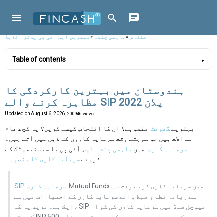
فنکاش
»
باہمی چندہ
»
بہترین ایس آئی پی پلانز انڈیا
Table of contents
ہندوستان میں بہترین کارکردگی کا
مظاہرہ کرنے والے SIP پلان 2022
Updated on
August 6, 2026
, 200946 views
بہترین
گھونٹ
منصوبے؟ ان کا انتخاب کیسے کریں؟ یہ کچھ عام
سوالات ہیں جو سوچتے وقت سرمایہ کاروں کے ذہن میں آتے ہیں۔
سرمایہ کاری
میں
باہمی چندہ
ایس آئی پی یا سیسٹیمیٹک کے
.
ذریعے
سرمایہ کاری کا منصوبہ
Mutual Funds میں سرمایہ کاری کرتے وقت سب
SIP سرمایہ کاری
سے زیادہ نظم و ضبط والے سرمایہ کاری کے اختیارات میں سے
ایک ہے۔ مزید یہ کہ، SIP میوچل فنڈ میں سرمایہ کاری کی کم از
کم رقم INR 500 سے کم ہے۔ اس سے سرمایہ کاری ہوتی ہے۔
ٹاپ