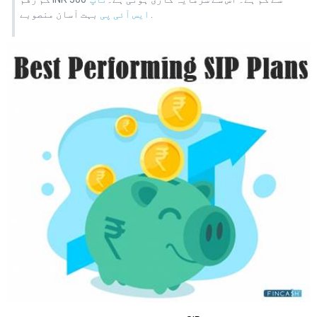
بہت آسان منصوبے.
ایس آئی پی