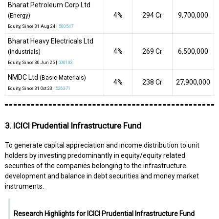
Bharat Petroleum Corp Ltd
4%
₹294 Cr
9,700,000
(Energy)
Equity
, Since
31 Aug 24 |
500547
Bharat Heavy Electricals Ltd
4%
₹269 Cr
6,500,000
(Industrials)
Equity
, Since
30 Jun 25 |
500103
NMDC Ltd
(Basic Materials)
4%
₹238 Cr
27,900,000
Equity
, Since
31 Oct 23 |
526371
3. ICICI Prudential Infrastructure Fund
To generate capital appreciation and income distribution to unit
holders by investing predominantly in equity/equity related
securities of the companies belonging to the infrastructure
development and balance in debt securities and money market
instruments.
Research Highlights for ICICI Prudential Infrastructure Fund