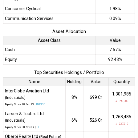
Consumer Cyclical
1.98%
Communication Services
0.09%
Asset Allocation
Asset Class
Value
Cash
7.57%
Equity
92.43%
Top Securities Holdings / Portfolio
Name
Holding
Value
Quantity
InterGlobe Aviation Ltd
1,301,985
8%
₹699 Cr
(Industrials)
↓ -390,000
Equity
, Since
28 Feb 23 |
INDIGO
Larsen & Toubro Ltd
1,268,485
6%
₹526 Cr
(Industrials)
↓ -237,219
Equity
, Since
30 Nov 09 |
LT
Oberoi Realty Ltd
(Real Estate)