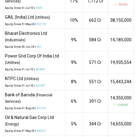
17%
₹1,112 Cr
Services)
↓ -700,000
Equity
, Since
31 Jul 10 |
SBIN
GAIL (India) Ltd
(Utilities)
10%
₹662 Cr
38,150,000
Equity
, Since
31 May 24 |
532155
Bharat Electronics Ltd
9%
₹584 Cr
14,185,000
(Industrials)
Equity
, Since
30 Jun 24 |
BEL
Power Grid Corp Of India Ltd
9%
₹571 Cr
19,935,554
(Utilities)
Equity
, Since
31 Jul 10 |
532898
NTPC Ltd
(Utilities)
8%
₹551 Cr
15,443,244
Equity
, Since
31 Jul 10 |
532555
Bank of Baroda
(Financial
14,350,000
6%
₹391 Cr
Services)
↑ 1,250,000
Equity
, Since
31 Aug 24 |
532134
Oil & Natural Gas Corp Ltd
5%
₹344 Cr
14,655,000
(Energy)
Equity
, Since
31 May 20 |
500312