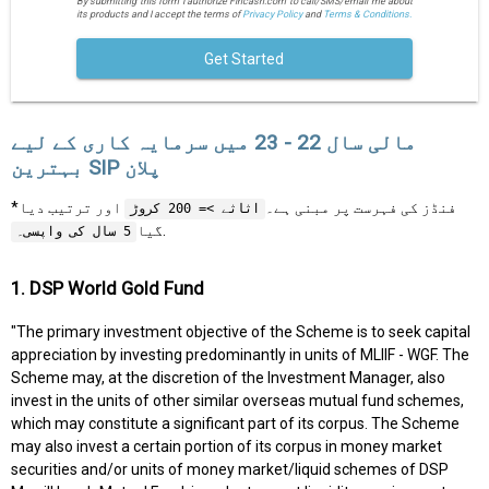
By submitting this form I authorize Fincash.com to call/SMS/email me about
its products and I accept the terms of
Privacy Policy
and
Terms & Conditions.
Get Started
مالی سال 22 - 23 میں سرمایہ کاری کے لیے
بہترین SIP پلان
*فنڈز کی فہرست پر مبنی ہے۔
اور ترتیب دیا
اثاثے >= 200 کروڑ
.
گیا
5 سال کی واپسی۔
1. DSP World Gold Fund
"The primary investment objective of the Scheme is to seek capital
appreciation by investing predominantly in units of MLIIF - WGF. The
Scheme may, at the discretion of the Investment Manager, also
invest in the units of other similar overseas mutual fund schemes,
which may constitute a significant part of its corpus. The Scheme
may also invest a certain portion of its corpus in money market
securities and/or units of money market/liquid schemes of DSP