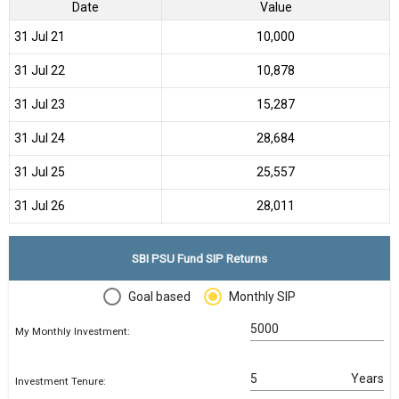
Date
Value
31 Jul 21
₹10,000
31 Jul 22
₹10,878
31 Jul 23
₹15,287
31 Jul 24
₹28,684
31 Jul 25
₹25,557
31 Jul 26
₹28,011
SBI PSU Fund SIP Returns
Goal based
Monthly SIP
My Monthly Investment:
Years
Investment Tenure: