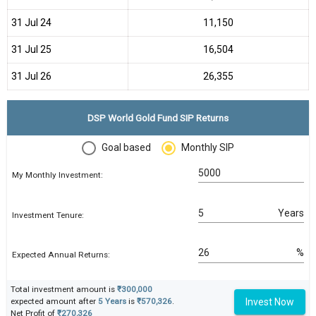
31 Jul 24
₹11,150
31 Jul 25
₹16,504
31 Jul 26
₹26,355
DSP World Gold Fund SIP Returns
Goal based
Monthly SIP
My Monthly Investment:
Years
Investment Tenure:
%
Expected Annual Returns:
Total investment amount is
₹300,000
Invest Now
expected amount after
5 Years
is
₹570,326
.
Net Profit of
₹270,326