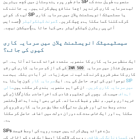
عام طور پر، ہندوستان میں کچھ بہترین SIP منصوبے طویل مدت کے
لیے سرمایہ کاری کرنے پر اچھا منافع پیش کرتے ہیں۔ یہ جاننے کے
لیے کہ کوئی SIP یا سسٹمیٹک انویسٹمنٹ پلان میں سرمایہ کاری
کرکے کتنا کما سکتا ہے، چیک کریں۔
گھونٹ کیلکولیٹر
(جسے ایس
آئی پی ریٹرن کیلکولیٹر بھی کہا جاتا ہے) سیکشن نیچے۔
سیسٹیمیٹک انویسٹمنٹ پلان میں سرمایہ کاری
کیوں کی جائے؟
ایک منظم سرمایہ کاری کا منصوبہ متعدد فوائد کے ساتھ آتا ہے۔ اس
میوچل فنڈز میں سرمایہ
کی کم از کم سرمایہ کاری کی رقم
INR 500
کاری کا سفر شروع کرنے کے لیے نہ صرف زیادہ تر آبادی بلکہ بہت سے
SIP
نوجوانوں کی توجہ حاصل کی ہے۔ ایک
سرمایہ کار
کون چاہتا ہے
میں سرمایہ کاری کریں۔
ان کی اہم منصوبہ بندی کر سکتے ہیں
مالی
اہداف
جیسے کہ بچوں کی تعلیم، شادی کے اخراجات، مکان/گاڑی کی
خریداری وغیرہ، نظم و ضبط کے ساتھ۔ کوئی بھی اپنے اہداف (مختصر
مدت، وسط مدتی اور طویل مدتی) کے مطابق سرمایہ کاری شروع کر
سکتا ہے اور ایک خاص مدت کے دوران دولت میں اضافہ حاصل کر سکتا
ہے۔
SIPs بڑے فوائد پیش کرتے ہیں جیسے روپے کی اوسط قیمت
اور
کمپاؤنڈنگ کی طاقت
. روپے کی لاگت کا اوسط ایک فرد کو اثاثہ کی