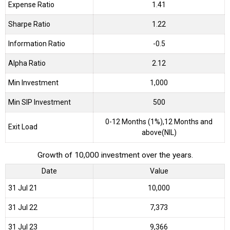
Expense Ratio
1.41
Sharpe Ratio
1.22
Information Ratio
-0.5
Alpha Ratio
2.12
Min Investment
1,000
Min SIP Investment
500
0-12 Months (1%),12 Months and
Exit Load
above(NIL)
Growth of 10,000 investment over the years.
Date
Value
31 Jul 21
₹10,000
31 Jul 22
₹7,373
31 Jul 23
₹9,366