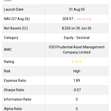
Growth
Launch Date
31 Aug 05
NAV (07 Aug 26)
₹204.97
↓ -0.35 (-0.17 %)
Net Assets (Cr)
₹8,550 on 30 Jun 26
Category
Equity
- Sectoral
ICICI Prudential Asset Management
AMC
Company Limited
Rating
☆
☆
☆
Risk
High
Expense Ratio
1.89
Sharpe Ratio
-0.07
Information Ratio
0
Alpha Ratio
0