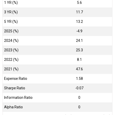
1 YR (%)
5.6
3 YR (%)
11.7
5 YR (%)
13.2
2025 (%)
-4.9
2024 (%)
24.1
2023 (%)
25.3
2022 (%)
8.1
2021 (%)
47.6
Expense Ratio
1.58
Sharpe Ratio
-0.07
Information Ratio
0
Alpha Ratio
0