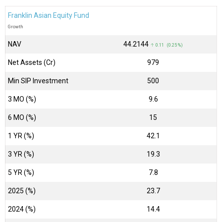
Franklin Asian Equity Fund
Growth
NAV
₹44.2144
↑ 0.11 (0.25 %)
Net Assets (Cr)
₹979
Min SIP Investment
500
3 MO (%)
9.6
6 MO (%)
15
1 YR (%)
42.1
3 YR (%)
19.3
5 YR (%)
7.8
2025 (%)
23.7
2024 (%)
14.4