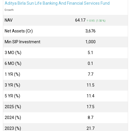
Aditya Birla Sun Life Banking And Financial Services Fund
Growth
NAV
₹64.17
↑ 0.95 (1.50 %)
Net Assets (Cr)
₹3,676
Min SIP Investment
1,000
3 MO (%)
5.1
6 MO (%)
0.1
1 YR (%)
7.7
3 YR (%)
11.5
5 YR (%)
11.4
2025 (%)
17.5
2024 (%)
8.7
2023 (%)
21.7