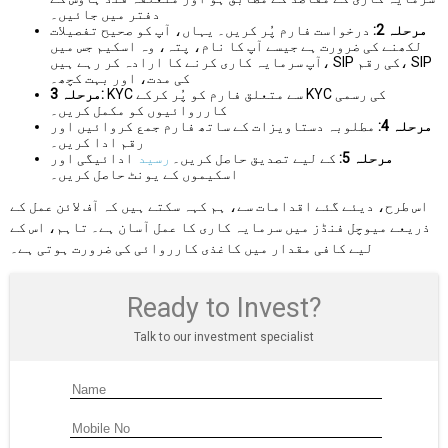
دفتر میں جائیں۔
مرحلہ 2:
درخواست فارم پُر کریں۔ یہاں، آپ کو صحیح تفصیلات
لکھنے کی ضرورت ہے جیسے آپ کا نام، پتہ، وہ اسکیم جس میں
آپ سرمایہ کاری کرنے کا ارادہ کر رہے ہیں، SIP کی رقم، SIP
کی مدت، اور بہت کچھ۔
KYC سے متعلق فارم کو پُر کرکے KYC کی رسمی
مرحلہ 3:
کارروائیوں کو مکمل کریں۔
مرحلہ 4:
مطلوبہ دستاویزات کے ساتھ فارم جمع کروائیں اور
رقم ادا کریں۔
مرحلہ 5:
کے لیے تصدیق حاصل کریں۔
رسید
ادائیگی اور
اسکیموں کے یونٹ حاصل کریں۔
اس طرح، دیئے گئے اقدامات سے، ہم کہہ سکتے ہیں کہ آف لائن عمل کے
ذریعے میوچل فنڈز میں سرمایہ کاری کا عمل آسان ہے۔ تاہم، اس کے
لیے کافی مقدار میں کاغذی کارروائی کی ضرورت ہوتی ہے۔
Ready to Invest?
Talk to our investment specialist