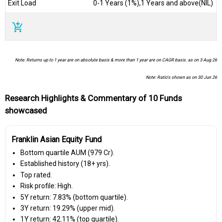
Exit Load
0-1 Years (1%),1 Years and above(NIL)
add_shopping_cart
Note: Returns up to 1 year are on absolute basis & more than 1 year are on CAGR basis. as on 3 Aug 26
Note: Ratio's shown as on 30 Jun 26
Research Highlights & Commentary of 10 Funds
showcased
Franklin Asian Equity Fund
Bottom quartile AUM (₹979 Cr).
Established history (18+ yrs).
Top rated.
Risk profile: High.
5Y return: 7.83% (bottom quartile).
3Y return: 19.29% (upper mid).
1Y return: 42.11% (top quartile).