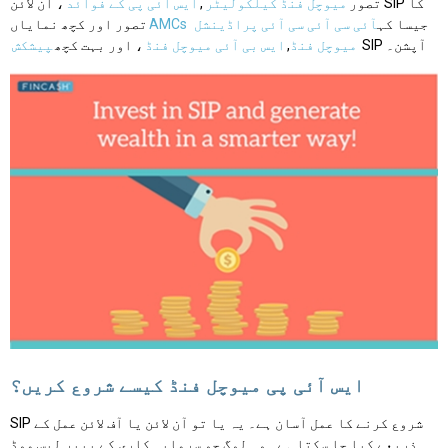
تصور
میوچل فنڈ کیلکولیٹر
,
ایس آئی پی کے فوائد
، آن لائن SIP کا
جیسا کہ
آئی سی آئی سی آئی پراڈینشل
AMCs
تصور اور کچھ نمایاں
SIP آپشن۔
میوچل فنڈ
,
ایس بی آئی میوچل فنڈ
، اور بہت کچھ
پیشکش
ایس آئی پی میوچل فنڈ کیسے شروع کریں؟
SIP شروع کرنے کا عمل آسان ہے۔ یہ یا تو آن لائن یا آف لائن عمل کے
ذریعے کیا جا سکتا ہے۔ وہ لوگ جو سرمایہ کاری کے پیپر لیس موڈ