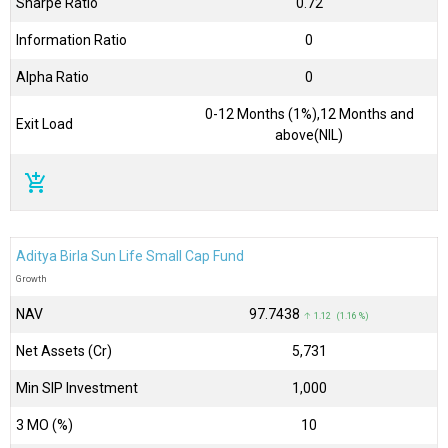
Sharpe Ratio
0.72
Information Ratio
0
Alpha Ratio
0
0-12 Months (1%),12 Months and
Exit Load
above(NIL)
add_shopping_cart
Aditya Birla Sun Life Small Cap Fund
Growth
NAV
₹97.7438
↑ 1.12 (1.16 %)
Net Assets (Cr)
₹5,731
Min SIP Investment
1,000
3 MO (%)
10