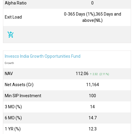
Alpha Ratio
0
0-365 Days (1%),365 Days and
Exit Load
above(NIL)
add_shopping_cart
Invesco India Growth Opportunities Fund
Growth
NAV
₹112.06
↑ 2.32 (2.11 %)
Net Assets (Cr)
₹11,164
Min SIP Investment
100
3 MO (%)
14
6 MO (%)
14.7
1 YR (%)
12.3