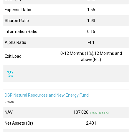
Expense Ratio
1.55
Sharpe Ratio
1.93
Information Ratio
0.15
Alpha Ratio
-4.1
0-12 Months (1%),12 Months and
Exit Load
above(NIL)
add_shopping_cart
DSP Natural Resources and New Energy Fund
Growth
NAV
₹107.026
↑ 0.70 (0.66 %)
Net Assets (Cr)
₹2,401