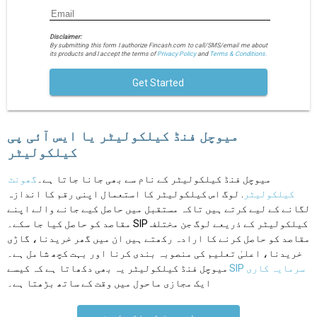
Disclaimer:
By submitting this form I authorize Fincash.com to call/SMS/email me about
its products and I accept the terms of
Privacy Policy
and
Terms & Conditions.
Get Started
میوچل فنڈ کیلکولیٹر یا ایس آئی پی
کیلکولیٹر
میوچل فنڈ کیلکولیٹر کے نام سے بھی جانا جاتا ہے۔
گھونٹ
کیلکولیٹر
. لوگ اس کیلکولیٹر کا استعمال اپنی رقم کا اندازہ
لگانے کے لیے کرتے ہیں تاکہ مستقبل میں حاصل کیے جانے والے اپنے
مقاصد کو حاصل کیا جا سکے۔ SIP کیلکولیٹر کے ذریعے لوگ جن مختلف
مقاصد کو حاصل کرنے کا ارادہ رکھتے ہیں ان میں گھر خریدنا، گاڑی
خریدنا، اعلیٰ تعلیم کی منصوبہ بندی کرنا اور بہت کچھ شامل ہے۔
SIP سرمایہ کاری
میوچل فنڈ کیلکولیٹر یہ بھی دکھاتا ہے کہ کیسے
ایک مجازی ماحول میں وقت کے ساتھ بڑھتا ہے۔