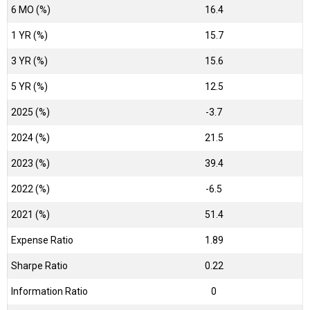
6 MO (%)
16.4
1 YR (%)
15.7
3 YR (%)
15.6
5 YR (%)
12.5
2025 (%)
-3.7
2024 (%)
21.5
2023 (%)
39.4
2022 (%)
-6.5
2021 (%)
51.4
Expense Ratio
1.89
Sharpe Ratio
0.22
Information Ratio
0