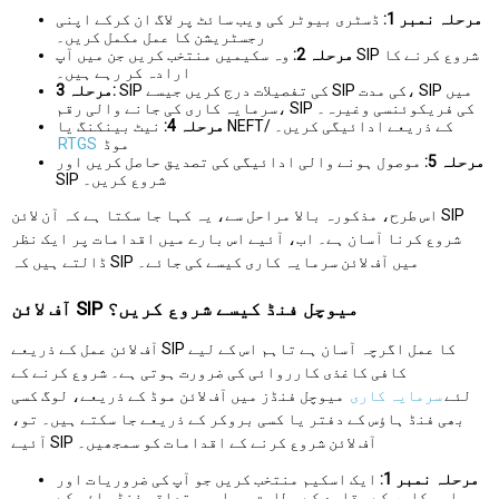
مرحلہ نمبر 1:
ڈسٹری بیوٹر کی ویب سائٹ پر لاگ ان کرکے اپنی
رجسٹریشن کا عمل مکمل کریں۔
مرحلہ 2:
وہ سکیمیں منتخب کریں جن میں آپ SIP شروع کرنے کا
ارادہ کر رہے ہیں۔
SIP کی تفصیلات درج کریں جیسے SIP کی مدت، SIP میں
مرحلہ 3:
سرمایہ کاری کی جانے والی رقم، SIP کی فریکوئنسی وغیرہ۔
نیٹ بینکنگ یا NEFT/ کے ذریعے ادائیگی کریں۔
مرحلہ 4:
موڈ
RTGS
مرحلہ 5:
موصول ہونے والی ادائیگی کی تصدیق حاصل کریں اور
SIP شروع کریں۔
اس طرح، مذکورہ بالا مراحل سے، یہ کہا جا سکتا ہے کہ آن لائن SIP
شروع کرنا آسان ہے۔ اب، آئیے اس بارے میں اقدامات پر ایک نظر
ڈالتے ہیں کہ SIP میں آف لائن سرمایہ کاری کیسے کی جائے۔
آف لائن SIP میوچل فنڈ کیسے شروع کریں؟
آف لائن عمل کے ذریعے SIP کا عمل اگرچہ آسان ہے تاہم اس کے لیے
کافی کاغذی کارروائی کی ضرورت ہوتی ہے۔ شروع کرنے کے
لئے
سرمایہ کاری
میوچل فنڈز میں آف لائن موڈ کے ذریعے، لوگ کسی
بھی فنڈ ہاؤس کے دفتر یا کسی بروکر کے ذریعے جا سکتے ہیں۔ تو،
آئیے SIP آف لائن شروع کرنے کے اقدامات کو سمجھیں۔
مرحلہ نمبر 1:
ایک اسکیم منتخب کریں جو آپ کی ضروریات اور
سرمایہ کاری کے مقاصد کے مطابق ہو اور متعلقہ فنڈ ہاؤس کے