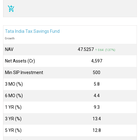
add_shopping_cart
Tata India Tax Savings Fund
Growth
NAV
₹47.5257
↑ 0.64 (1.37 %)
Net Assets (Cr)
₹4,597
Min SIP Investment
500
3 MO (%)
5.8
6 MO (%)
4.4
1 YR (%)
9.3
3 YR (%)
13.4
5 YR (%)
12.8