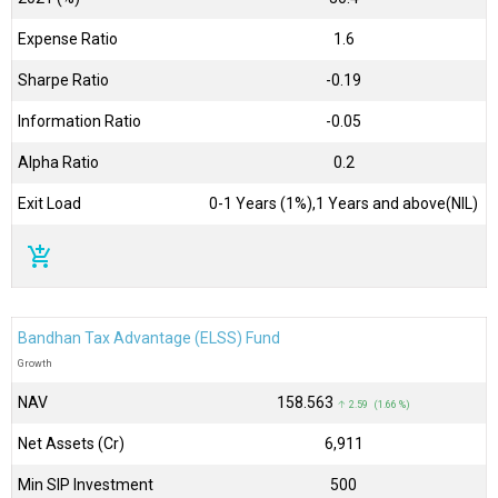
Expense Ratio
1.6
Sharpe Ratio
-0.19
Information Ratio
-0.05
Alpha Ratio
0.2
Exit Load
0-1 Years (1%),1 Years and above(NIL)
add_shopping_cart
Bandhan Tax Advantage (ELSS) Fund
Growth
NAV
₹158.563
↑ 2.59 (1.66 %)
Net Assets (Cr)
₹6,911
Min SIP Investment
500