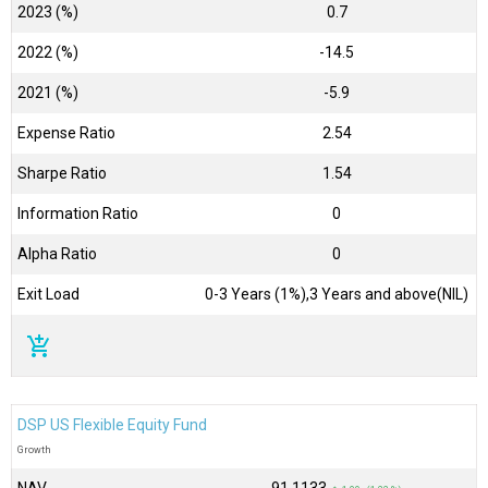
2023 (%)
0.7
2022 (%)
-14.5
2021 (%)
-5.9
Expense Ratio
2.54
Sharpe Ratio
1.54
Information Ratio
0
Alpha Ratio
0
Exit Load
0-3 Years (1%),3 Years and above(NIL)
add_shopping_cart
DSP US Flexible Equity Fund
Growth