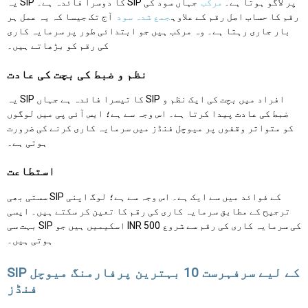
یہ SIP کا دوسرا فائدہ ہے۔ SIP پر لاگو ہوتا ہے۔
مرکب
جہاں سود کی
رقم کا حساب اصل رقم کے علاوہ
جمع شدہ سود
آج تک جیسا کہ یہ عمل ہر
بار جاری رہتا ہے۔ وہ مرکب ہیں جو ابتدائی طور پر سرمایہ کاری
کی رقم کو بڑھاتے ہیں۔
نظم و ضبط کی بچت کی عادت
یہ SIP کا تیسرا فائدہ ہے جہاں SIP افراد میں بچت کی ایک نظم و
ضبط کی عادت پیدا کرتا ہے۔ اس وجہ سے ہے؛ ایس آئی پی میں لوگوں
کو متواتر وقفوں پر میوچل فنڈز میں سرمایہ کاری کرنے کی ضرورت
ہوتی ہے۔
استطاعت
سستی بھی SIP کے فوائد میں سے ایک ہے۔ اس وجہ سے ہے؛ لوگ اپنی
ترجیح کے مطابق سرمایہ کاری کی رقم کا تعین کر سکتے ہیں۔ ایسی
بہت سی SIP اسکیمیں ہیں جو INR 500 کی سرمایہ کاری کی رقم سے شروع
ہوتی ہیں۔
SIP کے لیے سرفہرست 10 بہترین پرفارمنگ میوچل
فنڈز