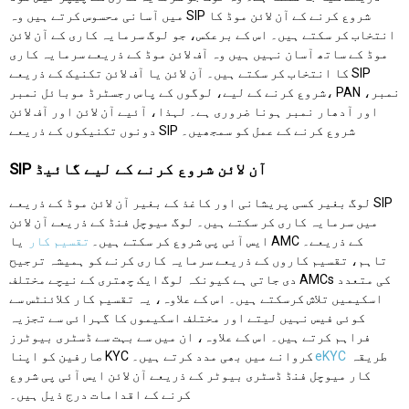
میں آسانی محسوس کرتے ہیں وہ SIP شروع کرنے کے آن لائن موڈ کا
انتخاب کر سکتے ہیں۔ اس کے برعکس، جو لوگ سرمایہ کاری کے آن لائن
موڈ کے ساتھ آسان نہیں ہیں وہ آف لائن موڈ کے ذریعے سرمایہ کاری
کا انتخاب کر سکتے ہیں۔ آن لائن یا آف لائن تکنیک کے ذریعے SIP
شروع کرنے کے لیے، لوگوں کے پاس رجسٹرڈ موبائل نمبر، PAN نمبر،
اور آدھار نمبر ہونا ضروری ہے۔ لہذا، آئیے آن لائن اور آف لائن
دونوں تکنیکوں کے ذریعے SIP شروع کرنے کے عمل کو سمجھیں۔
SIP آن لائن شروع کرنے کے لیے گائیڈ
لوگ بغیر کسی پریشانی اور کاغذ کے بغیر آن لائن موڈ کے ذریعے SIP
میں سرمایہ کاری کر سکتے ہیں۔ لوگ میوچل فنڈ کے ذریعے آن لائن
ایس آئی پی شروع کر سکتے ہیں۔
تقسیم کار
یا AMC کے ذریعے۔
تاہم، تقسیم کاروں کے ذریعے سرمایہ کاری کرنے کو ہمیشہ ترجیح
دی جاتی ہے کیونکہ لوگ ایک چھتری کے نیچے مختلف AMCs کی متعدد
اسکیمیں تلاش کرسکتے ہیں۔ اس کے علاوہ، یہ تقسیم کار کلائنٹس سے
کوئی فیس نہیں لیتے اور مختلف اسکیموں کا گہرائی سے تجزیہ
فراہم کرتے ہیں۔ اس کے علاوہ، ان میں سے بہت سے ڈسٹری بیوٹرز
طریقہ
eKYC
صارفین کو اپنا KYC کروانے میں بھی مدد کرتے ہیں۔
کار میوچل فنڈ ڈسٹری بیوٹر کے ذریعے آن لائن ایس آئی پی شروع
کرنے کے اقدامات درج ذیل ہیں۔