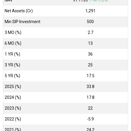
NAV
₹91.1133
↑ 1.09 (1.22 %)
Net Assets (Cr)
₹1,291
Min SIP Investment
500
3 MO (%)
2.7
6 MO (%)
13
1 YR (%)
36
3 YR (%)
25
5 YR (%)
17.5
2025 (%)
33.8
2024 (%)
17.8
2023 (%)
22
2022 (%)
-5.9
2021 (%)
24.2