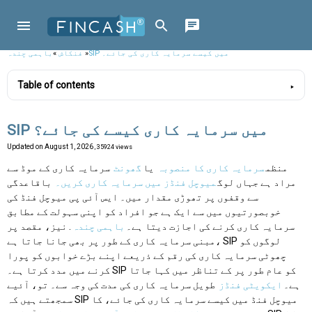
SIP میں کیسے سرمایہ کاری کی جائے۔
»
فنکاش
»
باہمی چندہ
Table of contents
SIP میں سرمایہ کاری کیسے کی جائے؟
Updated on
August 1, 2026
, 35924 views
منظم
سرمایہ کاری کا منصوبہ
یا
گھونٹ
سرمایہ کاری کے موڈ سے
مراد ہے جہاں لوگ
میوچل فنڈز میں سرمایہ کاری کریں۔
باقاعدگی
سے وقفوں پر تھوڑی مقدار میں۔ ایس آئی پی میوچل فنڈ کی
خوبصورتیوں میں سے ایک ہے جو افراد کو اپنی سہولت کے مطابق
سرمایہ کاری کرنے کی اجازت دیتا ہے۔
باہمی چندہ
. نیز، مقصد پر
مبنی سرمایہ کاری کے طور پر بھی جانا جاتا ہے، SIP لوگوں کو
چھوٹی سرمایہ کاری کی رقم کے ذریعے اپنے بڑے خوابوں کو پورا
کرنے میں مدد کرتا ہے۔ SIP کو عام طور پر کے تناظر میں کہا جاتا
ہے۔
ایکویٹی فنڈز
طویل سرمایہ کاری کی مدت کی وجہ سے۔ تو، آئیے
سمجھتے ہیں کہ SIP میوچل فنڈ میں کیسے سرمایہ کاری کی جائے، کا