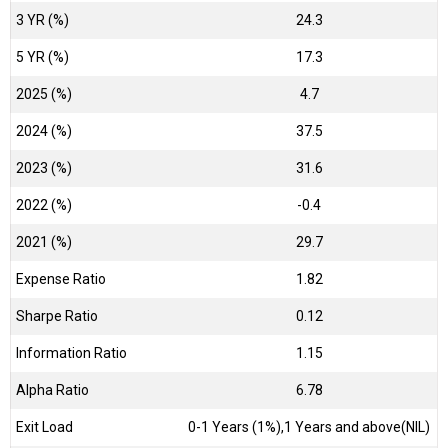
3 YR (%)
24.3
5 YR (%)
17.3
2025 (%)
4.7
2024 (%)
37.5
2023 (%)
31.6
2022 (%)
-0.4
2021 (%)
29.7
Expense Ratio
1.82
Sharpe Ratio
0.12
Information Ratio
1.15
Alpha Ratio
6.78
Exit Load
0-1 Years (1%),1 Years and above(NIL)