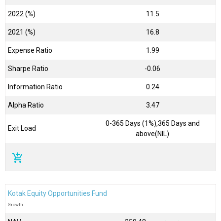
2022 (%)
11.5
2021 (%)
16.8
Expense Ratio
1.99
Sharpe Ratio
-0.06
Information Ratio
0.24
Alpha Ratio
3.47
0-365 Days (1%),365 Days and
Exit Load
above(NIL)
add_shopping_cart
Kotak Equity Opportunities Fund
Growth