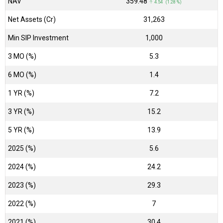
NAV
₹359.48
↑ 4.54 (1.28 %)
Net Assets (Cr)
₹31,263
Min SIP Investment
1,000
3 MO (%)
5.3
6 MO (%)
1.4
1 YR (%)
7.2
3 YR (%)
15.2
5 YR (%)
13.9
2025 (%)
5.6
2024 (%)
24.2
2023 (%)
29.3
2022 (%)
7
2021 (%)
30.4