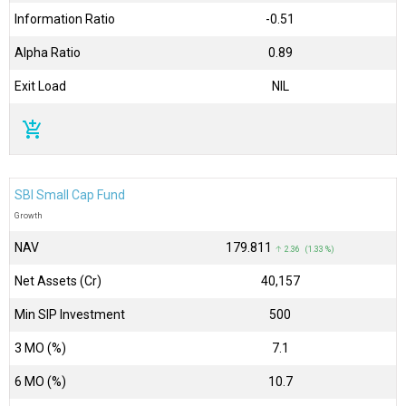
Information Ratio
-0.51
Alpha Ratio
0.89
Exit Load
NIL
add_shopping_cart
SBI Small Cap Fund
Growth
NAV
₹179.811
↑ 2.36 (1.33 %)
Net Assets (Cr)
₹40,157
Min SIP Investment
500
3 MO (%)
7.1
6 MO (%)
10.7