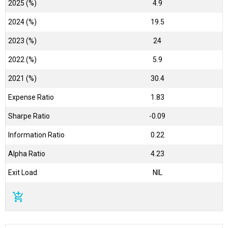
2025 (%)
4.9
2024 (%)
19.5
2023 (%)
24
2022 (%)
5.9
2021 (%)
30.4
Expense Ratio
1.83
Sharpe Ratio
-0.09
Information Ratio
0.22
Alpha Ratio
4.23
Exit Load
NIL
add_shopping_cart