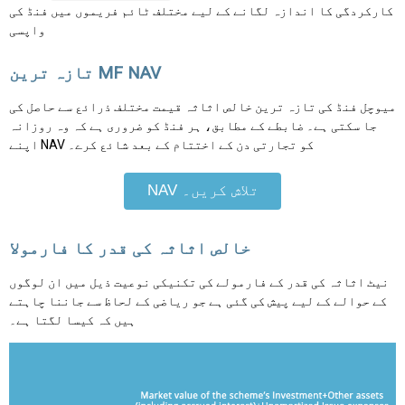
کارکردگی کا اندازہ لگانے کے لیے مختلف ٹائم فریموں میں فنڈ کی
واپسی
تازہ ترین MF NAV
میوچل فنڈ کی تازہ ترین خالص اثاثہ قیمت مختلف ذرائع سے حاصل کی
جا سکتی ہے۔ ضابطے کے مطابق، ہر فنڈ کو ضروری ہے کہ وہ روزانہ
اپنے NAV کو تجارتی دن کے اختتام کے بعد شائع کرے۔
NAV تلاش کریں۔
خالص اثاثہ کی قدر کا فارمولا
نیٹ اثاثہ کی قدر کے فارمولے کی تکنیکی نوعیت ذیل میں ان لوگوں
کے حوالے کے لیے پیش کی گئی ہے جو ریاضی کے لحاظ سے جاننا چاہتے
ہیں کہ کیسا لگتا ہے۔