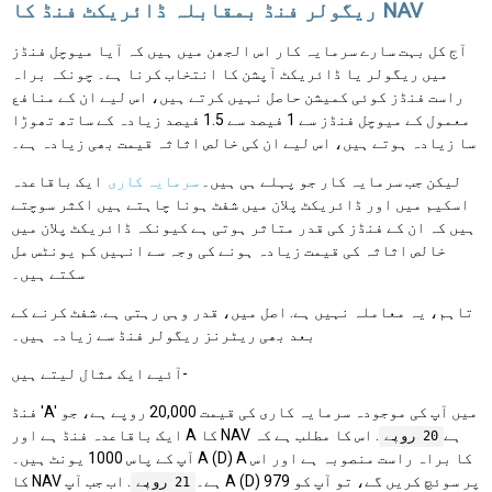
ریگولر فنڈ بمقابلہ ڈائریکٹ فنڈ کا NAV
آج کل بہت سارے سرمایہ کار اس الجھن میں ہیں کہ آیا میوچل فنڈز
میں ریگولر یا ڈائریکٹ آپشن کا انتخاب کرنا ہے۔ چونکہ براہ
راست فنڈز کوئی کمیشن حاصل نہیں کرتے ہیں، اس لیے ان کے منافع
معمول کے میوچل فنڈز سے 1 فیصد سے 1.5 فیصد زیادہ کے ساتھ تھوڑا
سا زیادہ ہوتے ہیں، اس لیے ان کی خالص اثاثہ قیمت بھی زیادہ ہے۔
لیکن جب سرمایہ کار جو پہلے ہی ہیں۔
سرمایہ کاری
ایک باقاعدہ
اسکیم میں اور ڈائریکٹ پلان میں شفٹ ہونا چاہتے ہیں اکثر سوچتے
ہیں کہ ان کے فنڈز کی قدر متاثر ہوتی ہے کیونکہ ڈائریکٹ پلان میں
خالص اثاثہ کی قیمت زیادہ ہونے کی وجہ سے انہیں کم یونٹس مل
سکتے ہیں۔
تاہم، یہ معاملہ نہیں ہے. اصل میں، قدر وہی رہتی ہے. شفٹ کرنے کے
بعد بھی ریٹرنز ریگولر فنڈ سے زیادہ ہیں۔
آئیے ایک مثال لیتے ہیں-
فنڈ 'A' میں آپ کی موجودہ سرمایہ کاری کی قیمت 20,000 روپے ہے، جو
ایک باقاعدہ فنڈ ہے اور A کا NAV ہے
. اس کا مطلب ہے کہ
20 روپے
آپ کے پاس 1000 یونٹ ہیں۔ A (D) A کا براہ راست منصوبہ ہے اور اس
کا NAV ہے۔
. اب جب آپ A (D) پر سوئچ کریں گے، تو آپ کو 979
21 روپے