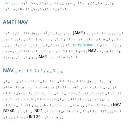
چاہیے، لیکن یہ مثالی طور پر ظاہر کرتا ہے کہ کیسے
زیرِ نظر
اثاثوں نے کارکردگی کا مظاہرہ کیا.
AMFI NAV
ایسوسی ایشن آف میوچل فنڈز ان انڈیا (AMFI) اپنی ویب سائٹ پر ہر
اسکیم کی خالص اثاثہ قیمت شائع کرتی ہے۔ نیٹ اثاثہ ویلیو کے یہ
روزانہ شام کے
amphibian
ڈیٹا پوائنٹس اپ لوڈ اور دستیاب ہیں۔
وقت، لہذا اگر سرمایہ کار کسی فنڈ کی موجودہ NAV جاننا چاہتے
ہیں، تو انہیں صرف AMFI انڈیا جانا ہے۔
NAV پر ڈیویڈنڈ کا اثر
جب ایک میوچل فنڈ ڈیویڈنڈ کی ادائیگی کرتا ہے تو وہ اس کی
فراہمی کے لیے اپنی کچھ ہولڈنگز فروخت کرتا ہے۔ چونکہ خالص
اثاثہ کی قیمت کی قدر کی عکاسی کرتی ہے۔
بانڈز
یا میوچل فنڈ کے
پاس رکھے ہوئے اسٹاک، اس کی قیمت فنڈ کی طرف سے ادا کردہ
ڈیویڈنڈ سے کم ہو جاتی ہے۔ مثال کے طور پر، اگر کسی فنڈ کا NAV
INR 40 ہے اور یہ INR 1 کا ڈیویڈنڈ ادا کرتا ہے تو خالص اثاثہ کی
قیمت کم ہو کر INR 39 ہو جائے گی۔