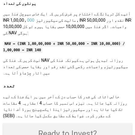
یونٹوں کی تعداد
آئیے کل ٹریڈنگ کے اختتام پر فرض کریں کہ ایک خاص میوچل فنڈ میں
مالیت کی سیکیورٹیز، INR 50,00,000 نقد، اور INR
000
INR 1,00,00،
10,00,000 واجبات۔ اگر فنڈ میں 10,00,000 حصص بقایا ہیں، تو کل
کی NAV ہوگی:
NAV = (INR 1,00,00,000 + INR 50,00,000 - INR 10,00,000) /
1,00,000 = INR 140
نوٹ کریں کہ فنڈ کی NAV روزانہ تبدیل ہوتی ہے کیونکہ فنڈ کی
سیکیورٹیز، واجبات، رکھی گئی نقد رقم اور بقایا حصص کی تعداد
میں اتار چڑھاؤ آتا ہے۔
تعدد
خالص اثاثہ کی قدر کا حساب دن کے آخر میں ہر ایک فنڈ کے لیے
روزانہ کیا جاتا ہے۔ نیز، اس نمبر کا حساب 4 اعشاریہ 4 مقامات
تک کیا جاتا ہے اور سیکیورٹیز اینڈ ایکسچینج بورڈ آف انڈیا
(SEBI) کے مقرر کردہ ضوابط کے مطابق مکمل کیا جاتا ہے۔
Ready to Invest?