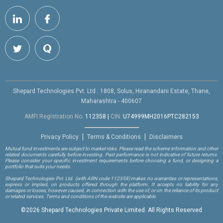
Shepard Technologies Pvt. Ltd : 1808, Solus, Hiranandani Estate, Thane,
Maharashtra - 400607
AMFI Registration No.
112358
|
CIN:
U74999MH2016PTC282153
Privacy Policy
Terms & Conditions
Disclaimers
Mutual fund investments are subject to market risks. Please read the scheme information and other
related documents carefully before investing. Past performance is not indicative of future returns.
Please consider your specific investment requirements before choosing a fund, or designing a
portfolio that suits your needs.
Shepard Technologies Pvt. Ltd.
(with ARN code 112358)
makes no warranties or representations,
express or implied, on products offered through the platform. It accepts no liability for any
damages or losses, however caused, in connection with the use of, or on the reliance of its product
or related services. Terms and conditions of the website are applicable.
©
2026 Shepard Technologies Private Limited. All Rights Reserved