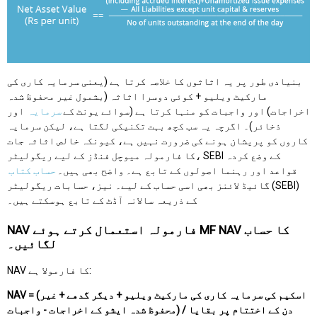
بنیادی طور پر یہ اثاثوں کا خلاصہ کرتا ہے (یعنی سرمایہ کاری کی
مارکیٹ ویلیو + کوئی دوسرا اثاثہ (بشمول غیر محفوظ شدہ
اخراجات) اور واجبات کو منہا کرتا ہے (سوائے یونٹ کے
سرمایہ
اور
ذخائر)۔ اگرچہ یہ سب کچھ بہت تکنیکی لگتا ہے، لیکن سرمایہ
کاروں کو پریشان ہونے کی ضرورت نہیں ہے، کیونکہ خالص اثاثہ جات
کا فارمولہ میوچل فنڈز کے لیے ریگولیٹر، SEBI کے وضع کردہ
قواعد اور رہنما اصولوں کے تابع ہے۔ واضح بھی ہیں۔
حساب کتاب
گائیڈ لائنز بھی اسی حساب کے لیے۔ نیز، حسابات ریگولیٹر (SEBI)
کے ذریعہ سالانہ آڈٹ کے تابع ہوسکتے ہیں۔
NAV فارمولہ استعمال کرتے ہوئے MF NAV کا حساب
لگائیں۔
NAV کا فارمولا ہے:
NAV = (اسکیم کی سرمایہ کاری کی مارکیٹ ویلیو + دیگر گدھے + غیر
محفوظ شدہ ایشو کے اخراجات - واجبات) / دن کے اختتام پر بقایا