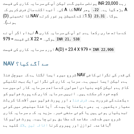
یونٹس ملیں گے، لیکن آپ کی سرمایہ کاری کی قیمت INR 20,000 رہے
گی۔ آئیے اگلے سال فرض کریں کہ A کا NAV بڑھ گیا ہے۔
پھر A
22،
(D) کا تخمینی NAV ہوگا۔
(1.5٪ کے کمیشن پر غور کرتے
23.31
ہوئے)۔
لہذا، اگر آپ نے A کے ساتھ جاری رکھا ہے، تو آپ کی سرمایہ کاری
کی قیمت = 979 X 22 = ہوگی۔
INR 21, 538
اور، سرمایہ کاری کی قیمت A(D) = 23.4 X 979 =
INR 22,906
NAV سے آگے کیا؟
شروع میں، ایسا لگتا ہے کہ میوچل فنڈ NAV کی قدر کی نگرانی کافی
ہے، لیکن ایسا نہیں ہے۔ سرمایہ کاری کی نگرانی ایک بہت تکنیکی
کام ہے، لیکن کچھ بنیادی اصولوں کے ساتھ، سرمایہ کار اس میں سے
کچھ خود کر سکتے ہیں۔ انہیں سرمایہ کاری کے پورٹ فولیو کو
دیکھنے کی ضرورت ہے۔
قرض فنڈ
، اور پورٹ فولیو میں آلات کا کریڈٹ
معیار دیکھیں۔ یہ بھی دیکھنا چاہیے کہ آیا فنڈ مینیجر میں کوئی
تبدیلیاں ہوئی ہیں یا کوئی منفی خبر۔ مزید یہ کہ، سرمایہ کاری
شروع میں طے شدہ مقاصد کے مطابق ہونی چاہیے۔ پورٹ فولیو کا
کلید ہے!
باقاعدہ توازن اور پیروی کرنا
اثاثہ تین ہلاک