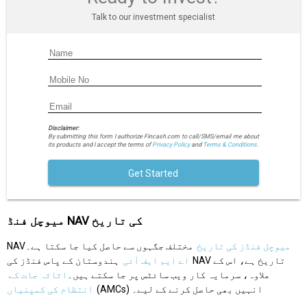
Talk to our investment specialist
Disclaimer:
By submitting this form I authorize Fincash.com to call/SMS/email me about
its products and I accept the terms of
Privacy Policy
and
Terms & Conditions.
Get Started
میوچل فنڈ NAV کی تاریخ
میوچل فنڈز کی تاریخ
مختلف جگہوں سے حاصل کیا جا سکتا ہے۔
NAV
اے ایم ایف آئی
ہندوستان کے پاس فنڈز کی NAV تاریخ ہے، اس کے
علاوہ، سرمایہ کار ویب سائٹس پر جا سکتے ہیں۔
اثاثہ جات کے
(AMCs) انہیں بھی حاصل کرنے کے لیے۔
انتظام کی کمپنیاں