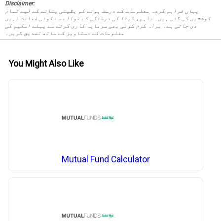
Disclaimer:
یہاں فراہم کردہ معلومات کے درست ہونے کو یقینی بنانے کے لیے تمام
کوششیں کی گئی ہیں۔ تاہم، ڈیٹا کی درستگی کے حوالے سے کوئی ضمانت نہیں
دی جاتی ہے۔ براہ کرم کوئی بھی سرمایہ کاری کرنے سے پہلے اسکیم کی
معلومات کے دستاویز کے ساتھ تصدیق کریں۔
You Might Also Like
Mutual Fund Calculator