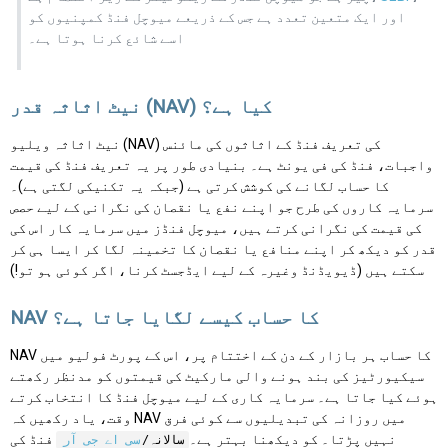
اور ایک متعین تعدد ہے جس کے ذریعے میوچل فنڈ کمپنیوں کو
اسے شائع کرنا ہوتا ہے۔
نیٹ اثاثہ قدر (NAV) کیا ہے؟
نیٹ اثاثہ ویلیو (NAV) کی تعریف فنڈ کے اثاثوں کی مائنس
واجبات، فنڈ کی فی یونٹ ہے۔ بنیادی طور پر یہ تعریف فنڈ کی قیمت
کا حساب لگانے کی کوشش کرتی ہے (جبکہ یہ تکنیکی لگتی ہے)۔
سرمایہ کاروں کی طرح جو اپنے نفع یا نقصان کی نگرانی کے لیے حصص
کی قیمت کی نگرانی کرتے ہیں، میوچل فنڈز میں سرمایہ کار اس کی
قدر کو دیکھ کر اپنے منافع یا نقصان کا تخمینہ لگا کر ایسا ہی کر
سکتے ہیں (ڈیویڈنڈ وغیرہ کے لیے ایڈجسٹ کرنا، اگر کوئی ہو تو!)
NAV کا حساب کیسے لگایا جاتا ہے؟
NAV کا حساب ہر بازار کے دن کے اختتام پر، اس کے پورٹ فولیو میں
سیکیورٹیز کی بند ہونے والی مارکیٹ کی قیمتوں کو مدنظر رکھتے
ہوئے کیا جاتا ہے۔ سرمایہ کاری کے لیے میوچل فنڈ کا انتخاب کرتے
وقت، یاد رکھیں کہ NAV میں روزانہ کی تبدیلیوں سے کوئی فرق
نہیں پڑتا۔ کو دیکھنا بہتر ہے۔
فنڈ کی
سالانہ/
سی اے جی آر