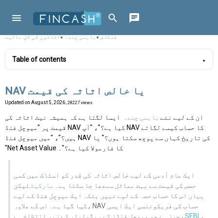
فنکاش
»
باہمی چندہ
»
اثاثوں کی کل مالیت
Table of contents
NAV یا خالص اثاثہ کی قیمت
Updated on
August 5, 2026
, 28227 views
ان کے لیے نئے
باہمی چندہ
ایسا لگتا ہے کہ ہمیشہ نیٹ اثاثہ کی
قیمت پر "میوچل فنڈ NAV کیا ہے؟"، "آپ NAV کا حساب کیسے لگاتے
ہیں؟"، "میں میوچل فنڈ NAV کی تاریخ کہاں سے پوچھ سکتا ہوں؟" یا
"Net Asset Value کا فارمولا کیا ہے؟"۔
ایک عام آدمی کے لیے خالص اثاثہ کی قدر کو اسٹاک میں کسی
حصص کی قیمت سے بہت مماثل سمجھا جا سکتا ہے۔
مارکیٹ
لیکن
یہاں اس کا حساب حصہ کے لیے نہیں بلکہ ایک میوچل فنڈ کے لیے
کیا گیا ہے۔ اس کے علاوہ، NAV حساب کی فریکوئنسی ایک ایسی
،
SEBI
چیز ہے جو میوچل فنڈز کے ریگولیٹر کے زیر انتظام ہے،