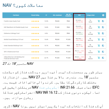
NAV معاملات کیوں؟
27 ستمبر'18 تک NAV
بہتر طور پر سمجھنے کے لیے، آئیے اوپر دیے گئے فنڈز کو دیکھتے
ہیں۔ ان فنڈز کا NAV 27 ستمبر'18 ہے۔ مندرجہ بالا ہر فنڈ میں
مختلف کارکردگی کا مظاہرہ کرنے والی خالص اثاثہ قیمت ہے۔
INR 21.66 تھا، جبکہ IDFC
ایکویٹی فنڈ
فرینکلن ایشین کی NAV
انفراسٹرکچر فنڈ کا NAV INR 16.12 تھا۔ لیکن، دونوں فنڈز کے
ریٹرن موازنہ ہیں۔
اگرچہ NAV آپ کے فنڈ کے انتخاب کے لیے ایک پیرامیٹر نہیں ہونا