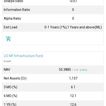
Sharpe Ratio
-0.07
Information Ratio
0
Alpha Ratio
0
Exit Load
0-1 Years (1%),1 Years and above(NIL)
add_shopping_cart
LIC MF Infrastructure Fund
Growth
NAV
₹55.3885
↑ 0.26 (0.48 %)
Net Assets (Cr)
₹1,137
3 MO (%)
6.1
6 MO (%)
12.1
1 YR (%)
12.6