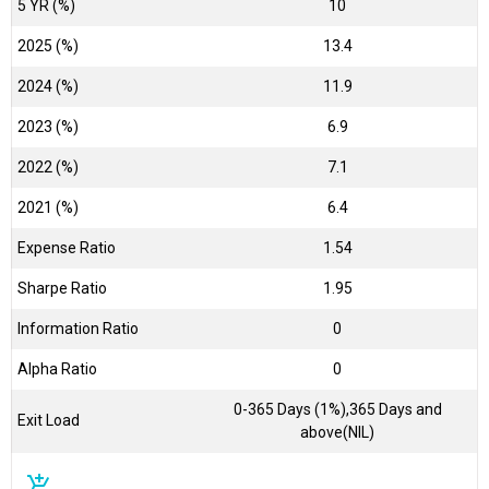
5 YR (%)
10
2025 (%)
13.4
2024 (%)
11.9
2023 (%)
6.9
2022 (%)
7.1
2021 (%)
6.4
Expense Ratio
1.54
Sharpe Ratio
1.95
Information Ratio
0
Alpha Ratio
0
0-365 Days (1%),365 Days and
Exit Load
above(NIL)
add_shopping_cart