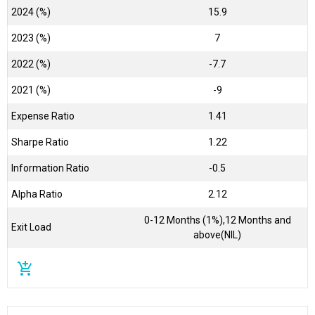
2024 (%)
15.9
2023 (%)
7
2022 (%)
-7.7
2021 (%)
-9
Expense Ratio
1.41
Sharpe Ratio
1.22
Information Ratio
-0.5
Alpha Ratio
2.12
0-12 Months (1%),12 Months and
Exit Load
above(NIL)
add_shopping_cart