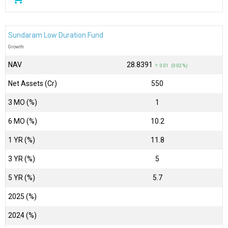
Sundaram Low Duration Fund
Growth
NAV
₹28.8391
↑ 0.01 (0.02 %)
Net Assets (Cr)
₹550
3 MO (%)
1
6 MO (%)
10.2
1 YR (%)
11.8
3 YR (%)
5
5 YR (%)
5.7
2025 (%)
2024 (%)