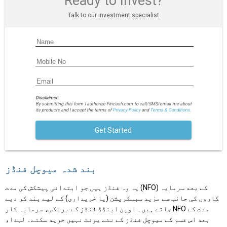
Ready to Invest?
Talk to our investment specialist
Disclaimer:
By submitting this form I authorize Fincash.com to call/SMS/email me about
its products and I accept the terms of
Privacy Policy
and
Terms & Conditions.
Get Started
بند شدہ میوچل فنڈز
یہ وہ فنڈز ہیں جو ابتدائی پیشکش کی مدت (NFO) کے بعد سرمایہ
کاروں کی جانب سے مزید سبسکرپشن (یا خریداری) کے لیے بند کر دیے
جاتے ہیں۔ اوپن اینڈڈ فنڈز کے برعکس، سرمایہ کار NFO مدت کے
بعد اس قسم کے میوچل فنڈز کے نئے یونٹ نہیں خرید سکتے۔ لہذا،