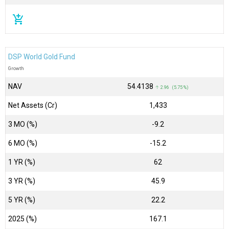
add_shopping_cart
DSP World Gold Fund
Growth
NAV
₹54.4138
↑ 2.96 (5.75 %)
Net Assets (Cr)
₹1,433
3 MO (%)
-9.2
6 MO (%)
-15.2
1 YR (%)
62
3 YR (%)
45.9
5 YR (%)
22.2
2025 (%)
167.1