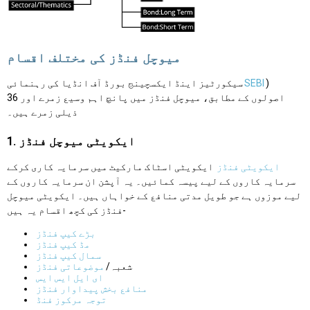
میوچل فنڈز کی مختلف اقسام
)
SEBI
سیکورٹیز اینڈ ایکسچینج بورڈ آف انڈیا کی رہنمائی
اصولوں کے مطابق، میوچل فنڈز میں پانچ اہم وسیع زمرے اور 36
ذیلی زمرے ہیں۔
1. ایکویٹی میوچل فنڈز
ایکویٹی فنڈز
ایکویٹی اسٹاک مارکیٹ میں سرمایہ کاری کرکے
سرمایہ کاروں کے لیے پیسہ کمائیں۔ یہ آپشن ان سرمایہ کاروں کے
لیے موزوں ہے جو طویل مدتی منافع کے خواہاں ہیں۔ ایکویٹی میوچل
فنڈز کی کچھ اقسام یہ ہیں-
بڑے کیپ فنڈز
مڈ کیپ فنڈز
سمال کیپ فنڈز
شعبہ/
موضوعاتی فنڈز
ای ایل ایس ایس
منافع بخش پیداوار فنڈز
توجہ مرکوز فنڈ