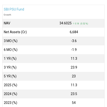
SBI PSU Fund
Growth
NAV
₹34.6025
↑ 0.18 (0.52 %)
Net Assets (Cr)
₹6,684
3 MO (%)
-3.6
6 MO (%)
-1.9
1 YR (%)
11.3
3 YR (%)
23.9
5 YR (%)
23
2025 (%)
11.3
2024 (%)
23.5
2023 (%)
54