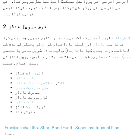
آئی سی آئی سی آئی پروڈنشل بینکنگ اینڈ فنانشل سروسز فنڈ، آئی
سی آئی سی آئی پرڈینشل ٹیکنالوجی فنڈ کے ذریعے ٹیکنالوجی
فراہم کرتا ہے۔
2. قرض میوچل فنڈز
قرض فنڈ
مقررہ آمدنی کے آلات میں سرمایہ کاری کریں، جسے بھی کہا
جاتا ہے۔
بانڈز
اور گلٹس بانڈ فنڈز کو ان کی پختگی کی مدت کے
لحاظ سے درجہ بندی کیا جاتا ہے (اس لیے نام، طویل مدتی یا مختصر
مدت)۔ مدت کے مطابق، خطرہ بھی مختلف ہوتا ہے۔ قرض میوچل فنڈز کی
وسیع اقسام، جیسے:
راتوں رات فنڈز
مائع فنڈز
الٹرا
مختصر مدت کے فنڈز
منی مارکیٹ فنڈز
متحرک بانڈز
کارپوریٹ بانڈز
گلٹ فنڈز
کریڈٹ رسک فنڈز
فلوٹر فنڈ
Franklin India Ultra Short Bond Fund - Super Institutional Plan
Growth