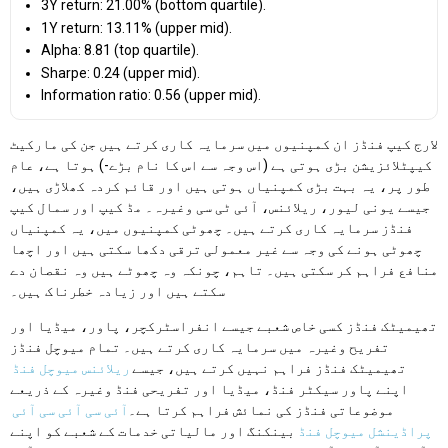
3Y return: 21.00% (bottom quartile).
1Y return: 13.11% (upper mid).
Alpha: 8.81 (top quartile).
Sharpe: 0.24 (upper mid).
Information ratio: 0.56 (upper mid).
لارج کیپ فنڈز ان کمپنیوں میں سرمایہ کاری کرتے ہیں جن کی مارکیٹ
کیپٹلائزیشن بڑی ہوتی ہے (اس وجہ سے اس کا نام بڑے-) ہوتا ہے، عام
طور پر، یہ بہت بڑی کمپنیاں ہوتی ہیں اور قائم کردہ کھلاڑی ہیں،
جیسے یونی لیور، ریلائنس، آئی ٹی سی وغیرہ۔ مڈ کیپ اور سمال کیپ
فنڈز سرمایہ کاری کرتے ہیں۔ چھوٹی کمپنیوں میں، یہ کمپنیاں
چھوٹی ہونے کی وجہ سے غیر معمولی ترقی دکھا سکتی ہیں اور اچھا
منافع فراہم کر سکتی ہیں۔ تاہم، چونکہ وہ چھوٹے ہیں وہ نقصان دے
سکتے ہیں اور زیادہ خطرناک ہیں۔
تھیمیٹک فنڈز کسی خاص شعبے جیسے انفراسٹرکچر، پاور، میڈیا اور
تفریح وغیرہ میں سرمایہ کاری کرتے ہیں۔ تمام میوچل فنڈز
تھیمیٹک فنڈز فراہم نہیں کرتے ہیں، جیسے
ریلائنس میوچل فنڈ
اپنے پاور سیکٹر فنڈ، میڈیا اور تفریحی فنڈ وغیرہ کے ذریعے
موضوعاتی فنڈز کی نمائش فراہم کرتا ہے۔
آئی سی آئی سی آئی
پراڈینشل میوچل فنڈ
بینکنگ اور مالیاتی خدمات کے شعبے کو اپنے