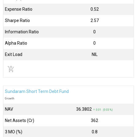
Expense Ratio
0.52
Sharpe Ratio
2.57
Information Ratio
0
Alpha Ratio
0
Exit Load
NIL
add_shopping_cart
Sundaram Short Term Debt Fund
Growth
NAV
₹36.3802
↑ 0.01 (0.03 %)
Net Assets (Cr)
₹362
3 MO (%)
0.8