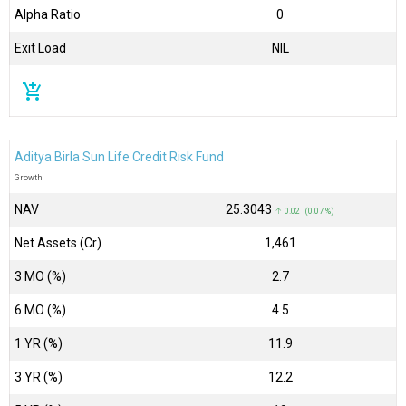
Alpha Ratio
0
Exit Load
NIL
add_shopping_cart
Aditya Birla Sun Life Credit Risk Fund
Growth
NAV
₹25.3043
↑ 0.02 (0.07 %)
Net Assets (Cr)
₹1,461
3 MO (%)
2.7
6 MO (%)
4.5
1 YR (%)
11.9
3 YR (%)
12.2