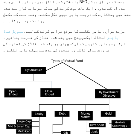
بند ختم شدہ فنڈز میں سرمایہ کاری صرف NFO مدت کے دوران ممکن
ہے۔ اس کے علاوہ، ایک بات نوٹ کرنے کی ہے کہ سرمایہ کار بند شدہ
فنڈ میں چھٹکارے کے ذریعے باہر نہیں نکل سکتے۔ وقفہ مدت کے مکمل
ہونے کے بعد ہوتا ہے۔
مزید برآں، باہر نکلنے کا موقع فراہم کرنے کے لیے،
میوچل فنڈ
ہاؤسز
اسٹاک ایکسچینج میں بند شدہ فنڈز کی فہرست بنائیں۔
لہٰذا، سرمایہ کاروں کو ایکسچینج پر بند شدہ فنڈز کی تجارت کی
ضرورت ہوگی تاکہ وہ میچورٹی مدت سے پہلے باہر نکلیں۔