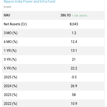
Nippon India Power and Infra Fund
Growth
NAV
₹386.93
↑ 2.40 (0.62 %)
Net Assets (Cr)
₹8,043
3 MO (%)
1.2
6 MO (%)
12.4
1 YR (%)
13.1
3 YR (%)
21
5 YR (%)
22.2
2025 (%)
-0.5
2024 (%)
26.9
2023 (%)
58
2022 (%)
10.9