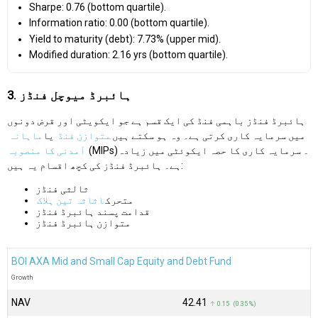
Sharpe: 0.76 (bottom quartile).
Information ratio: 0.00 (bottom quartile).
Yield to maturity (debt): 7.73% (upper mid).
Modified duration: 2.16 yrs (bottom quartile).
3. ہائبرڈ میوچل فنڈز
ہائبرڈ فنڈز باہمی فنڈ کی ایک قسم ہے جو ایکویٹی اور قرض دونوں
میں سرمایہ کاری کرتی ہے۔ وہ ہو سکتے ہیں
متوازن فنڈ
یا
ماہانہ
(MIPs)۔ سرمایہ کاری کا حصہ ایکوئٹی میں زیادہ
آمدنی کا منصوبہ
ہے۔ ہائبرڈ فنڈز کی کچھ اقسام یہ ہیں:
ثالثی فنڈز
متحرک
اثاثہ تین ہلاک
قدامت پسند ہائبرڈ فنڈز
متوازن ہائبرڈ فنڈز
BOI AXA Mid and Small Cap Equity and Debt Fund
Growth
NAV
₹42.41
↑ 0.15 (0.35 %)