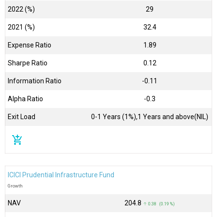
2022 (%)
29
2021 (%)
32.4
Expense Ratio
1.89
Sharpe Ratio
0.12
Information Ratio
-0.11
Alpha Ratio
-0.3
Exit Load
0-1 Years (1%),1 Years and above(NIL)
add_shopping_cart
ICICI Prudential Infrastructure Fund
Growth
NAV
₹204.8
↑ 0.38 (0.19 %)