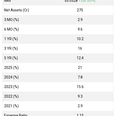
NAV
₹55.0528
↑ 0.04 (0.07 %)
Net Assets (Cr)
₹275
3 MO (%)
2.9
6 MO (%)
9.6
1 YR (%)
10.2
3 YR (%)
16
5 YR (%)
12.4
2025 (%)
21
2024 (%)
7.8
2023 (%)
15.6
2022 (%)
9.3
2021 (%)
2.9
Expense Ratio
1.15