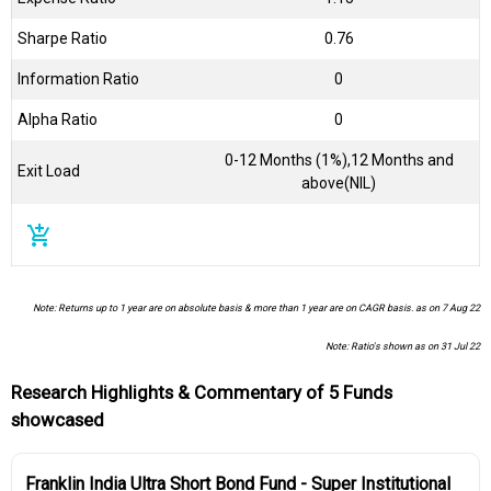
Sharpe Ratio
0.76
Information Ratio
0
Alpha Ratio
0
0-12 Months (1%),12 Months and
Exit Load
above(NIL)
add_shopping_cart
Note: Returns up to 1 year are on absolute basis & more than 1 year are on CAGR basis. as on 7 Aug 22
Note: Ratio's shown as on 31 Jul 22
Research Highlights & Commentary of 5 Funds
showcased
Franklin India Ultra Short Bond Fund - Super Institutional