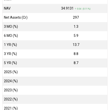
NAV
₹34.9131
↑ 0.04 (0.11 %)
Net Assets (Cr)
₹297
3 MO (%)
1.3
6 MO (%)
5.9
1 YR (%)
13.7
3 YR (%)
8.8
5 YR (%)
8.7
2025 (%)
2024 (%)
2023 (%)
2022 (%)
2021 (%)