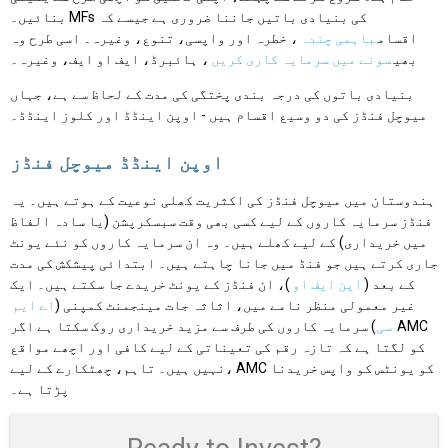
بنائیں۔ MFs کی بنیادی باتیں جاننا ضروری ہے جیسے کہ
اقسام
باہمی چندہ
، خطرہ اور واپسی، تنوع، وغیرہ۔ اسی طرح وہ
بھی
سونے میں سرمایہ کاری کریں
، ہائبرڈ، ایف او ایف، وغیرہ۔
بنیادی باتوں کی درجہ بندی پختگی کی مدت کے لحاظ سے ہے، جہاں
میوچل فنڈز کی دو وسیع اقسام ہیں - اوپن اینڈڈ اور کلوز اینڈڈ۔
اوپن اینڈڈ میوچل فنڈز
ہندوستان میں میوچل فنڈز کی اکثریت کھلی نوعیت کے ہوتے ہیں۔ یہ
فنڈز سرمایہ کاروں کے لیے کسی بھی وقت سبسکرپشن (یا سادہ الفاظ
میں خریداری) کے لیے کھلے ہیں۔ وہ ان سرمایہ کاروں کو نئے یونٹ
جاری کرتے ہیں جو فنڈ میں جانا چاہتے ہیں۔ ابتدائی پیشکش کی مدت
کے بعد (
این ایف او
)، ان فنڈز کے یونٹ خریدے جا سکتے ہیں۔ ایک
غیر معمولی منظر نامے میں، اثاثہ جات مینجمنٹ کمپنی (
اے ایم
سی
) سرمایہ کاروں کی طرف سے مزید خریداری روک سکتا ہے اگر AMC
کو لگتا ہے کہ تازہ رقم کی تعیناتی کے لیے کافی اور اچھے مواقع
نہیں ہیں۔ تاہم، چھٹکارے کے لیے، AMC کو یونٹس کو واپس خریدنا
پڑتا ہے۔