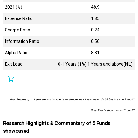
2021 (%)
48.9
Expense Ratio
1.85
Sharpe Ratio
0.24
Information Ratio
0.56
Alpha Ratio
8.81
Exit Load
0-1 Years (1%),1 Years and above(NIL)
add_shopping_cart
Note: Returns up to 1 year are on absolute basis & more than 1 year are on CAGR basis. as on 5 Aug 26
Note: Ratio's shown as on 30 Jun 26
Research Highlights & Commentary of 5 Funds
showcased