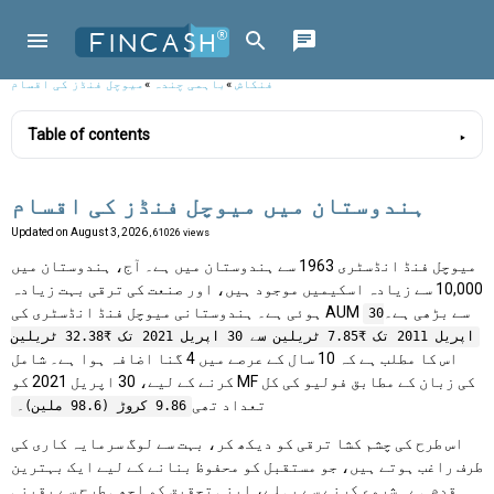
فنکاش
»
باہمی چندہ
»
میوچل فنڈز کی اقسام
Table of contents
ہندوستان میں میوچل فنڈز کی اقسام
Updated on
August 3, 2026
, 61026 views
میوچل فنڈ انڈسٹری 1963 سے ہندوستان میں ہے۔ آج، ہندوستان میں
10,000 سے زیادہ اسکیمیں موجود ہیں، اور صنعت کی ترقی بہت زیادہ
ہوئی ہے۔ ہندوستانی میوچل فنڈ انڈسٹری کی AUM سے بڑھی ہے۔
30
اپریل 2011 تک ₹7.85 ٹریلین سے 30 اپریل 2021 تک ₹32.38 ٹریلین
اس کا مطلب ہے کہ 10 سال کے عرصے میں 4 گنا اضافہ ہوا ہے۔ شامل
کرنے کے لیے، 30 اپریل 2021 کو MF کی زبان کے مطابق فولیو کی کل
تعداد تھی
9.86 کروڑ (98.6 ملین)۔
اس طرح کی چشم کشا ترقی کو دیکھ کر، بہت سے لوگ سرمایہ کاری کی
طرف راغب ہوتے ہیں، جو مستقبل کو محفوظ بنانے کے لیے ایک بہترین
قدم ہے۔ شروع کرنے سے پہلے، اپنی تحقیق کو اچھی طرح سے یقینی