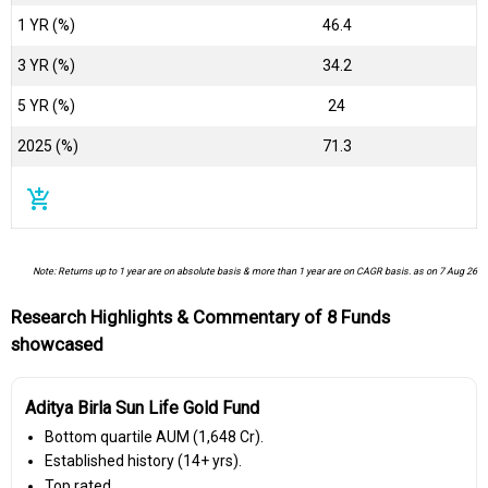
1 YR (%)
46.4
3 YR (%)
34.2
5 YR (%)
24
2025 (%)
71.3
add_shopping_cart
Note: Returns up to 1 year are on absolute basis & more than 1 year are on CAGR basis. as on 7 Aug 26
Research Highlights & Commentary of 8 Funds
showcased
Aditya Birla Sun Life Gold Fund
Bottom quartile AUM (₹1,648 Cr).
Established history (14+ yrs).
Top rated.