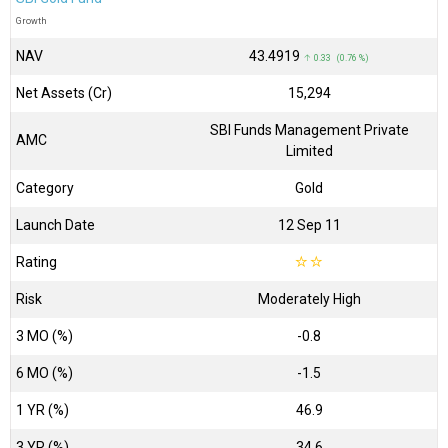
Growth
NAV
₹43.4919
↑ 0.33 (0.76 %)
Net Assets (Cr)
₹15,294
SBI Funds Management Private
AMC
Limited
Category
Gold
Launch Date
12 Sep 11
Rating
☆
☆
Risk
Moderately High
3 MO (%)
-0.8
6 MO (%)
-1.5
1 YR (%)
46.9
3 YR (%)
34.6