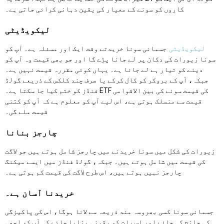
کاروں کو سونے کے معیار کی یقین دہانی کرائی جاتی ہے۔
لیکویڈیٹی
لیکویڈیٹی
جسمانی سونا خریدتے وقت ایک اور مسئلہ ہے۔ آپ کو
سونا زیورات کی دکان پر لے جانا پڑے گا اور جو بھی قیمت وہ آپ کو
دینے کو تیار ہے لے جانا ہے۔ یہاں کوئی مقررہ قیمت نہیں ہے۔
جبکہ، آپ کے بروکر کو کال کرکے یا صرف چند کلکس کے ذریعے گولڈ
فنڈز کو ختم کیا جا سکتا ہے۔ ETF کی قیمت سونے کی بین الاقوامی
قیمت سے منسلک ہوتی ہے، اس لیے آپ کو معلوم ہے کہ آپ کو کتنی
قیمت ملے گی۔
چارجز بنانا
زیورات کی شکل میں سونا خریدنے میں چارجز شامل ہوتے ہیں جو لاگت
کی قیمت میں شامل ہوتے ہیں۔ جبکہ، گولڈ فنڈز میں ایسے میکنگ
چارجز نہیں ہوتے ہیں، اس طرح لاگت کی قیمت کم ہوتی ہے۔
خریدنا آسان ہے۔
جسمانی سونا کسی بھروسہ مند ذریعہ سے لانا ہوگا، اس کی پاکیزگی
کی جانچ کی جائے اور اس بات کو یقینی بنایا جائے کہ آپ کو اچھی