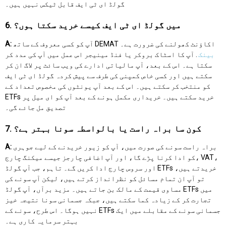
گولڈ ای ٹی ایف قابل ٹیکس نہیں ہیں۔
6. میں گولڈ ای ٹی ایف کیسے خرید سکتا ہوں؟
آپ کو کسی معروف کے ساتھ DEMAT اکاؤنٹ کھولنے کی ضرورت ہے۔
A:
بینک
. آپ کا اسٹاک بروکر یا فنڈ مینیجر اس عمل میں آپ کی مدد کر
سکتا ہے۔ اس کے بعد، آپ مالیاتی ادارے کی ویب سائٹ پر لاگ ان کر
سکتے ہیں اور کسی خاص کمپنی کی طرف سے پیش کردہ گولڈ ای ٹی ایف
کو منتخب کر سکتے ہیں۔ اس کے بعد آپ یونٹوں کی مخصوص تعداد کے
ETFs خرید سکتے ہیں۔ خریداری مکمل ہونے کے بعد آپ کو ای میل پر
تصدیق مل جائے گی۔
7. کون سا براہ راست یا بالواسطہ سونا بہتر ہے؟
براہ راست سونے کی صورت میں، آپ کو زیور خریدنے کے لیے جوہری
A:
کو ادا کرنا پڑے گا، اور آپ اضافی چارجز جیسے میکنگ چارج، VAT،
اور سروس چارج ادا کریں گے۔ تاہم، جب آپ گولڈ ETFs خریدتے ہیں،
تو آپ ان تمام مسائل کو نظرانداز کرتے ہیں، لیکن آپ سونے کی
مساوی قیمت کے مالک بن جاتے ہیں۔ مزید برآں، آپ گولڈ ETFs میں
تجارت کر کے زیادہ کما سکتے ہیں، جبکہ جسمانی سونا نتیجہ خیز
نہیں ہوگا۔ اس طرح، سونے کے ETFs جسمانی سونے کے مقابلے میں ایک
بہتر سرمایہ کاری ہے۔