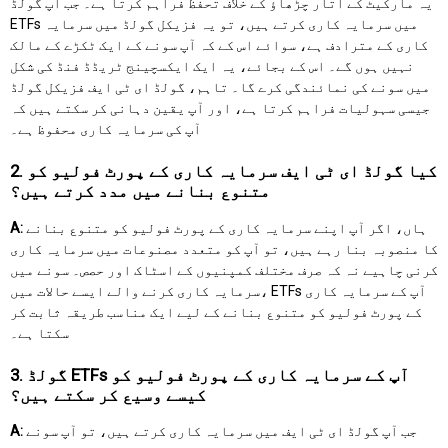
یہ مارکیٹ کے اتار چڑھاؤ کے خلاف تحفظ فراہم کرتا ہے۔ جب آپ گولڈ
ETFs میں سرمایہ کاری کرتے ہیں، تو یہ فزیکل گولڈ میں سرمایہ
کاری کے مترادف ہے، سوائے اس کے کہ آپ سونے کے ایک ٹکڑے کے مالک
نہیں ہوں گے۔ اس کے بجائے، یہ ایک ایکسچینج ٹریڈڈ فنڈ کی شکل
میں سونے کی نمائندگی کرے گا۔ تاہم، گولڈ ای ٹی ایف فزیکل گولڈ
جیسی سہولیات فراہم کرتا ہے، اور آپ یقین دہانی کر سکتے ہیں کہ
آپ کی سرمایہ کاری محفوظ ہے۔
2. کیا گولڈ ای ٹی ایف سرمایہ کاری کے پورٹ فولیو کو
متنوع بنانے میں مدد کرتے ہیں؟
ہاں، اگر آپ اپنے سرمایہ کاری کے پورٹ فولیو کو متنوع بنانے
A:
کا منصوبہ بنا رہے ہیں، تو آپ کو متعدد مصنوعات میں سرمایہ کاری
کرنی چاہیے نہ کہ صرف مختلف کمپنیوں کے اسٹاک اور حصص۔ سونے میں
سرمایہ کاری کرنے والے ایسے حالات میں، ETFs آپ کے سرمایہ کاری
کے پورٹ فولیو کو متنوع بنانے کے لیے ایک مناسب طریقہ ثابت کر
سکتا ہے۔
3. گولڈ ETFs آپ کے سرمایہ کاری کے پورٹ فولیو کو
کیسے وسیع کر سکتے ہیں؟
جب آپ گولڈ ای ٹی ایف میں سرمایہ کاری کرتے ہیں، تو آپ سونے
A: