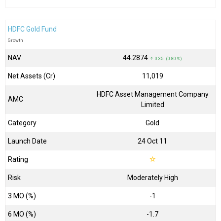
HDFC Gold Fund
Growth
NAV
₹44.2874
↑ 0.35 (0.80 %)
Net Assets (Cr)
₹11,019
HDFC Asset Management Company
AMC
Limited
Category
Gold
Launch Date
24 Oct 11
Rating
☆
Risk
Moderately High
3 MO (%)
-1
6 MO (%)
-1.7