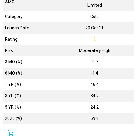
AMC
Limited
Category
Gold
Launch Date
20 Oct 11
Rating
☆
Risk
Moderately High
3 MO (%)
-0.7
6 MO (%)
-1.4
1 YR (%)
46.4
3 YR (%)
34.2
5 YR (%)
24.2
2025 (%)
69.8
add_shopping_cart