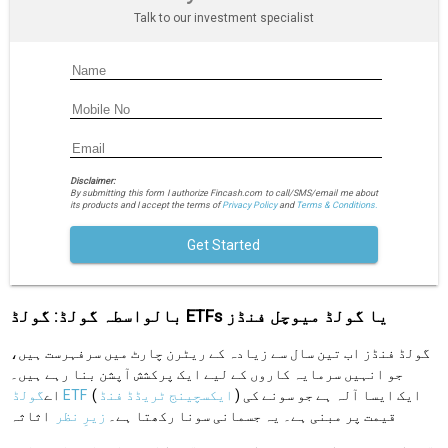
Talk to our investment specialist
Disclaimer:
By submitting this form I authorize Fincash.com to call/SMS/email me about
its products and I accept the terms of
Privacy Policy
and
Terms & Conditions.
Get Started
بالواسطہ گولڈ: گولڈ ETFs یا گولڈ میوچل فنڈز
گولڈ فنڈز اب تین سال سے زیادہ کے ریٹرن چارٹ میں سرفہرست ہیں،
جو انہیں سرمایہ کاروں کے لیے ایک پرکشش آپشن بنا رہے ہیں۔
) ایک ایسا آلہ ہے جو سونے کی
ایکسچینج ٹریڈڈ فنڈ
(
گولڈ ETF
اے
قیمت پر مبنی ہے۔ یہ جسمانی سونا رکھتا ہے۔
زیرِ نظر
اثاثہ