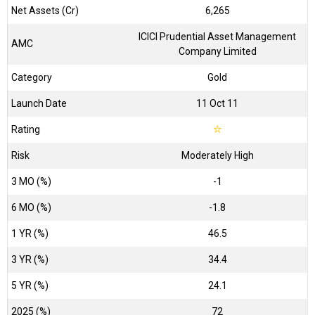
Net Assets (Cr)
₹6,265
ICICI Prudential Asset Management
AMC
Company Limited
Category
Gold
Launch Date
11 Oct 11
Rating
☆
Risk
Moderately High
3 MO (%)
-1
6 MO (%)
-1.8
1 YR (%)
46.5
3 YR (%)
34.4
5 YR (%)
24.1
2025 (%)
72