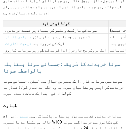
گولڈ میوچل فنڈز میوچل فنڈز ہیں جو گولڈ ای ٹی ایف کے ساتھ جاری
کیے جاتے ہیں جو بنیادی اثاثوں کے طور پر رکھے جاتے ہیں۔ یہاں
دونوں کے درمیان فرق ہے:
گولڈ ای ٹی ایف
اثہ قیمت)
سونے کی مارکیٹ ویلیو کی بنیاد پر قیمت خریدیں۔
کے طور پر جسمانی سونے کو پکڑو
بنیادی اثاثہ
 نہیں ہے۔
ایک کی ضرورت ہے۔
ڈیمیٹ اکاؤنٹ
ایک بروکریج چارجرز ادا کرنے کے طور پر سرمایہ کاروں
سونا خریدنے کا طریقہ: جسمانی سونا بمقابلہ
بالواسطہ سونا
سونے میں سرمایہ کاری ایک بہترین خیال ہے۔ لیکن، جسمانی سونا
خریدنے کی اپنی پریشانیاں ہیں۔ یہ وہ جگہ ہے جہاں گولڈ فنڈز یا
گولڈ ای ٹی ایف ایک نجات دہندہ ہیں۔
طہارت
سونا خریدتے وقت سب سے بڑی پریشانی پاکیزگی ہے۔
عنصر
. زیورات
کی دکانوں سے خریدا گیا سونا 100% خالص ہو سکتا ہے یا نہیں۔
گولڈ ای ٹی ایف کو 24 قیراط سونے کی حمایت حاصل ہے لہذا سرمایہ