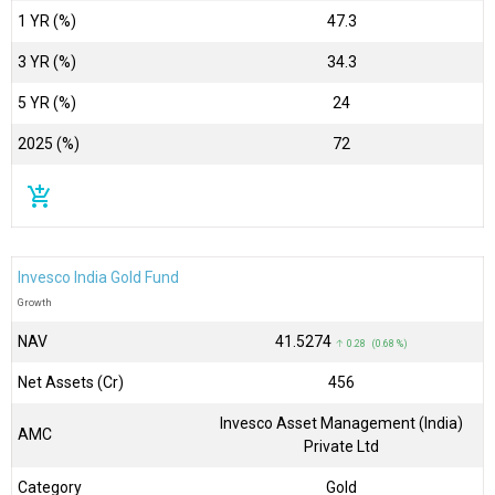
1 YR (%)
47.3
3 YR (%)
34.3
5 YR (%)
24
2025 (%)
72
add_shopping_cart
Invesco India Gold Fund
Growth
NAV
₹41.5274
↑ 0.28 (0.68 %)
Net Assets (Cr)
₹456
Invesco Asset Management (India)
AMC
Private Ltd
Category
Gold