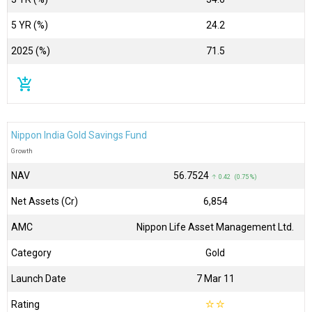
5 YR (%)
24.2
2025 (%)
71.5
add_shopping_cart
Nippon India Gold Savings Fund
Growth
NAV
₹56.7524
↑ 0.42 (0.75 %)
Net Assets (Cr)
₹6,854
AMC
Nippon Life Asset Management Ltd.
Category
Gold
Launch Date
7 Mar 11
Rating
☆
☆