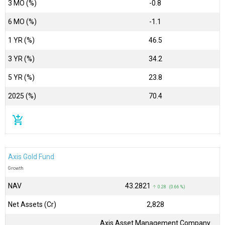
3 MO (%)
-0.8
6 MO (%)
-1.1
1 YR (%)
46.5
3 YR (%)
34.2
5 YR (%)
23.8
2025 (%)
70.4
add_shopping_cart
Axis Gold Fund
Growth
NAV
₹43.2821
↑ 0.28 (0.66 %)
Net Assets (Cr)
₹2,828
Axis Asset Management Company