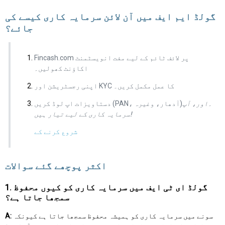
گولڈ ایم ایف میں آن لائن سرمایہ کاری کیسے کی
جائے؟
Fincash.com پر لائف ٹائم کے لیے مفت انویسٹمنٹ
اکاؤنٹ کھولیں۔
اپنی رجسٹریشن اور KYC کا عمل مکمل کریں۔
دستاویزات اپ لوڈ کریں (PAN، آدھار، وغیرہ)۔
اور، آپ
سرمایہ کاری کے لیے تیار ہیں!
شروع کرنے کے
اکثر پوچھے گئے سوالات
1. گولڈ ای ٹی ایف میں سرمایہ کاری کو کیوں محفوظ
سمجھا جاتا ہے؟
سونے میں سرمایہ کاری کو ہمیشہ محفوظ سمجھا جاتا ہے کیونکہ
A: