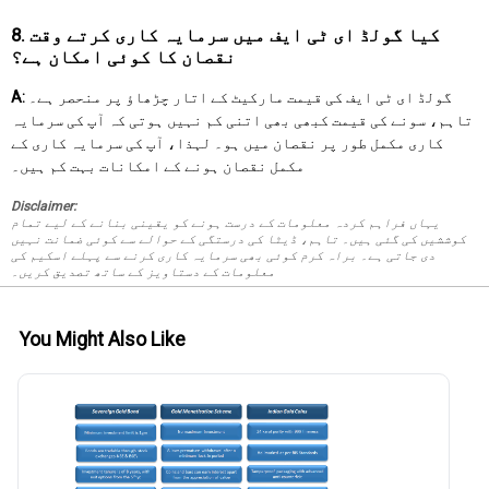
8. کیا گولڈ ای ٹی ایف میں سرمایہ کاری کرتے وقت
نقصان کا کوئی امکان ہے؟
گولڈ ای ٹی ایف کی قیمت مارکیٹ کے اتار چڑھاؤ پر منحصر ہے۔
A:
تاہم، سونے کی قیمت کبھی بھی اتنی کم نہیں ہوتی کہ آپ کی سرمایہ
کاری مکمل طور پر نقصان میں ہو۔ لہذا، آپ کی سرمایہ کاری کے
مکمل نقصان ہونے کے امکانات بہت کم ہیں۔
Disclaimer:
یہاں فراہم کردہ معلومات کے درست ہونے کو یقینی بنانے کے لیے تمام
کوششیں کی گئی ہیں۔ تاہم، ڈیٹا کی درستگی کے حوالے سے کوئی ضمانت نہیں
دی جاتی ہے۔ براہ کرم کوئی بھی سرمایہ کاری کرنے سے پہلے اسکیم کی
معلومات کے دستاویز کے ساتھ تصدیق کریں۔
You Might Also Like