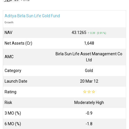
Aditya Birla Sun Life Gold Fund
Growth
NAV
₹43.1265
↑ 0.39 (0.91 %)
Net Assets (Cr)
₹1,648
Birla Sun Life Asset Management Co
AMC
Ltd
Category
Gold
Launch Date
20 Mar 12
Rating
☆
☆
☆
Risk
Moderately High
3 MO (%)
-0.9
6 MO (%)
-1.8