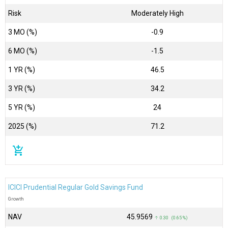
Risk
Moderately High
3 MO (%)
-0.9
6 MO (%)
-1.5
1 YR (%)
46.5
3 YR (%)
34.2
5 YR (%)
24
2025 (%)
71.2
add_shopping_cart
ICICI Prudential Regular Gold Savings Fund
Growth
NAV
₹45.9569
↑ 0.30 (0.65 %)