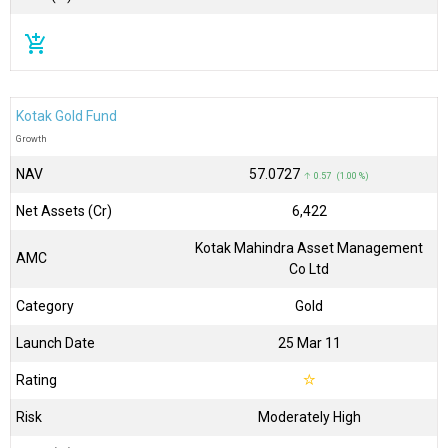
add_shopping_cart
Kotak Gold Fund
Growth
NAV
₹57.0727
↑ 0.57 (1.00 %)
Net Assets (Cr)
₹6,422
Kotak Mahindra Asset Management
AMC
Co Ltd
Category
Gold
Launch Date
25 Mar 11
Rating
☆
Risk
Moderately High