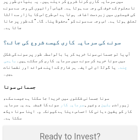
میں سرمایہ کاری کرنا شروع کر دیتے ہیں۔ یہ بنیادی طور پر
نامعلوم کے خوف کی وجہ سے ہوتا ہے۔ قیاس آرائیوں کی وجہ سے سونے
کی قیمتوں میں زبردست اضافہ ہوتا ہے اس طرح اس کا بازار سے الٹا
تعلق ہوتا ہے۔ اس وجہ سے سونے کو "محفوظ پناہ گاہ" کے طور پر جانا
جاتا ہے۔
سونے کی سرمایہ کاری کیسے شروع کی جائے؟
آپ یا تو جسمانی سونا خرید کر یا بالواسطہ طور پر سونے کی شکل
میں سونا خرید کر سونے میں سرمایہ کاری کر سکتے ہیں۔
باہمی
چندہ
یا گولڈ ای ٹی ایف۔ ہر فارم کے اپنے فوائد اور نقصانات
ہیں۔
جسمانی سونا
سونا جسمانی شکلوں میں خریدا جا سکتا ہے جیسے سکے،
زیورات،
بلین
، وغیرہ
سرمایہ کار
سونے کا قبضہ ہے. یہ سرمایہ
کار کو یقین دہانی کا احساس دیتا ہے کیونکہ وہ اپنا سونا دیکھ
سکتا ہے۔
Ready to Invest?