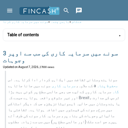
فنکاش
»
باہمی چندہ
»
سونے میں سرمایہ کاری کرنا
Table of contents
سونے میں سرمایہ کاری کی سب سے اوپر 3
وجوہات
Updated on
August 7, 2026
, 27000 views
سونا ہندوستانی ثقافت میں ایک اہم کردار ادا کرتا ہے۔ اس
محفوظ پناہ
سونے میں جانا جاتا ہے a
کے علاوہ،
سرمایہ کاری
گاہ
سرمایہ کاروں کے لیے جب بھی عالمی سطح پر کوئی بہت بڑا
اور غیر متوقع واقعہ ہوتا ہے جیسے کہ Brexit، ٹرمپ کی صدارت
یا ہندوستان میں حالیہ ڈیمونیٹائزیشن، جب کہ دیگر اسٹاکس
میں سرخ، سونے کی قیمتوں میں اضافہ ہوتا ہے۔ ثقافتی یا
مالیاتی وجوہات کی بناء پر، سرمایہ کار سونے کی طرف آتے
ہیں، جو اسے ملک (اور عالمی سطح پر) میں سب سے زیادہ مطلوب
اثاثوں میں سے ایک بناتے ہیں۔