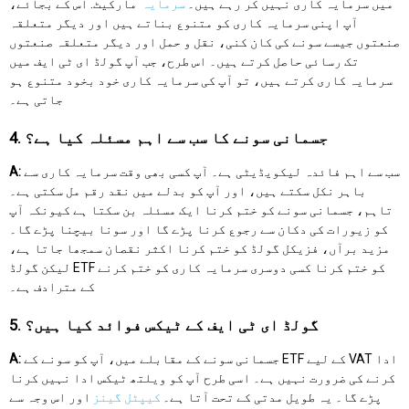
میں سرمایہ کاری نہیں کر رہے ہیں۔
سرمایہ
مارکیٹ. اس کے بجائے،
آپ اپنی سرمایہ کاری کو متنوع بناتے ہیں اور دیگر متعلقہ
صنعتوں جیسے سونے کی کان کنی، نقل و حمل اور دیگر متعلقہ صنعتوں
تک رسائی حاصل کرتے ہیں۔ اس طرح، جب آپ گولڈ ای ٹی ایف میں
سرمایہ کاری کرتے ہیں، تو آپ کی سرمایہ کاری خود بخود متنوع ہو
جاتی ہے۔
4. جسمانی سونے کا سب سے اہم مسئلہ کیا ہے؟
سب سے اہم فائدہ لیکویڈیٹی ہے۔ آپ کسی بھی وقت سرمایہ کاری سے
A:
باہر نکل سکتے ہیں، اور آپ کو بدلے میں نقد رقم مل سکتی ہے۔
تاہم، جسمانی سونے کو ختم کرنا ایک مسئلہ بن سکتا ہے کیونکہ آپ
کو زیورات کی دکان سے رجوع کرنا پڑے گا اور سونا بیچنا پڑے گا۔
مزید برآں، فزیکل گولڈ کو ختم کرنا اکثر نقصان سمجھا جاتا ہے،
لیکن گولڈ ETF کو ختم کرنا کسی دوسری سرمایہ کاری کو ختم کرنے
کے مترادف ہے۔
5. گولڈ ای ٹی ایف کے ٹیکس فوائد کیا ہیں؟
جسمانی سونے کے مقابلے میں، آپ کو سونے کے ETF کے لیے VAT ادا
A:
کرنے کی ضرورت نہیں ہے۔ اسی طرح آپ کو ویلتھ ٹیکس ادا نہیں کرنا
پڑے گا۔ یہ طویل مدتی کے تحت آتا ہے۔
کیپٹل گینز
اور اس وجہ سے