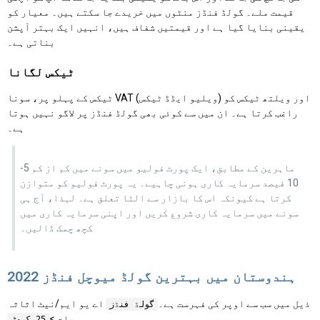
قیمت ملے۔ گولڈ فنڈز منٹوں میں خریدے جا سکتے ہیں۔ معیار کو
یقینی بنایا گیا ہے اور قیمتیں شفاف ہیں، انہیں ایک بہتر آپشن
بناتی ہے۔
ٹیکس لگانا
ٹیکس کے پہلو پر، سونا VAT (ویلیو ایڈڈ ٹیکس) اور ویلتھ ٹیکس کو
راغب کرتا ہے۔ ان میں سے کوئی بھی گولڈ فنڈز پر لاگو نہیں ہوتا
ہے۔
ماہرین کے مطابق، ایک پورٹ فولیو میں سونے میں کم از کم 5-
10 فیصد سرمایہ کاری ہونی چاہیے۔ یہ پورٹ فولیو کو متوازن
کرتا ہے کیونکہ اس کا بازار سے الٹا تعلق ہے۔ لہذا، آج ہی
سونے میں سرمایہ کاری شروع کریں اور اپنی سرمایہ کاری میں
کچھ چمک ڈالیں۔
ہندوستان میں بہترین گولڈ میوچل فنڈز 2022
ذیل میں سب سے اوپر کی فہرست ہے۔
اے یو ایم/نیٹ اثاثہ
گولڈ فنڈز
جات >
25 کروڑ