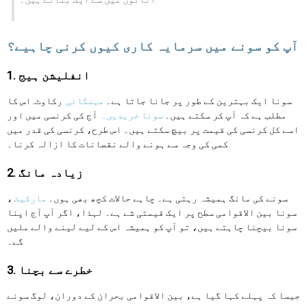
آپ کو سونے میں سرمایہ کاری کیوں کرنی چاہیے؟
1. انفلیشن ہیج
سونا ایک بہترین کے طور پر جانا جاتا ہے۔
مہنگائی
رکاوٹ. اس کا
مطلب ہے کہ آپ کر سکتے ہیں۔
سونا خریدیں۔
آج کی کرنسی میں اور
اسے کل کرنسی کی قیمت پر بیچ سکتے ہیں۔ اس طرح، کرنسی کی قدر میں
کمی کی وجہ سے ہونے والے نقصانات کا ازالہ کرنا۔
2. زیادہ مانگ
سونے کی مانگ ہمیشہ رہتی ہے۔ چاہے حالات کچھ بھی ہوں۔
مارکیٹ
،
سونا بین الاقوامی سطح پر ایک قیمتی شے ہے۔ لہذا، اگر آپ آج اپنا
سونا بیچنا چاہتے ہیں، تو آپ کو ہمیشہ اس کے لیے لینے والے ملیں
گے۔
3. خطرے سے بچنا
جیسا کہ پہلے کہا گیا ہے، بین الاقوامی بحران کے دوران، لوگ سونے