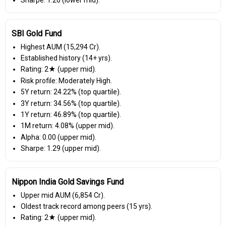
Sharpe: 1.26 (lower mid).
SBI Gold Fund
Highest AUM (₹15,294 Cr).
Established history (14+ yrs).
Rating: 2★ (upper mid).
Risk profile: Moderately High.
5Y return: 24.22% (top quartile).
3Y return: 34.56% (top quartile).
1Y return: 46.89% (top quartile).
1M return: 4.08% (upper mid).
Alpha: 0.00 (upper mid).
Sharpe: 1.29 (upper mid).
Nippon India Gold Savings Fund
Upper mid AUM (₹6,854 Cr).
Oldest track record among peers (15 yrs).
Rating: 2★ (upper mid).