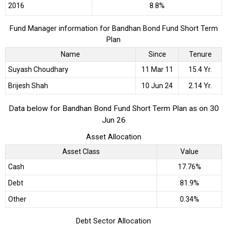
2016
8.8%
Fund Manager information for Bandhan Bond Fund Short Term
Plan
Name
Since
Tenure
Suyash Choudhary
11 Mar 11
15.4 Yr.
Brijesh Shah
10 Jun 24
2.14 Yr.
Data below for Bandhan Bond Fund Short Term Plan as on 30
Jun 26
Asset Allocation
Asset Class
Value
Cash
17.76%
Debt
81.9%
Other
0.34%
Debt Sector Allocation