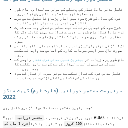
قلیل مدتی بانڈ فنڈز کی پختگی کم ہوتی ہے لہذا وہ عام طور
پر محفوظ اور مستحکم منافع پیش کرتے ہیں۔
قرض کی منڈی کی شرح سود میں اتار چڑھاؤ کا قلیل مدتی قرض
فنڈز کی واپسی پر معمولی اثر پڑتا ہے۔
شرح سود کو تبدیل کرنے کے لیے حساس ہونے کی وجہ سے، شارٹ
ٹرم بانڈ فنڈز عام طور پر دوسرے فنڈز سے بہتر کارکردگی کا
مظاہرہ کرتے ہیں جو مارکیٹ کے اتار چڑھاو سے متاثر ہوتے
ہیں۔
ان فنڈز کی لیکویڈیٹی زیادہ ہے۔ لہذا، سرمایہ کار ہنگامی
صورت حال میں اپنی سرمایہ کاری کو آسانی سے واپس لے سکتے
ہیں۔
عام طور پر، زیادہ تر
بہترین قلیل مدتی قرض فنڈز
واپسی کے
لیے کوئی فیس نہ لیں۔ لہذا، کم سے کم سے باہر نکلنے کا
بوجھ نہیں ہے۔
قلیل مدتی قرض کے فنڈز ٹیکس سے موثر ہیں۔ ان فنڈز کے سود
پر عائد ٹیکس فکسڈ بینک ڈپازٹس سے بہت کم ہے۔
سرفہرست مختصر دورانیہ (شارٹ ٹرم) ڈیبٹ فنڈز
2022
کچھ بہترین مختصر مدت کے قرض فنڈز میں شامل ہیں-
*اوپر بہترین کی فہرست ہے۔
اوپر AUM/نیٹ اثاثے
مختصر دورانیہ
رکھنے والے فنڈز
. پر ترتیب دیا گیا
100 کروڑ
آخری 1 سال کی