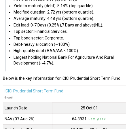
Yield to maturity (debt): 8.14% (top quartile).
Modified duration: 2.72 yrs (bottom quartile).
Average maturity: 4.48 yrs (bottom quartile).
Exit load: 0-7 Days (0.25%),7 Days and above(NIL).
Top sector: Financial Services.
Top bond sector: Corporate.
Debt-heavy allocation (~103%).
High-quality debt (AAA/AA ~100%).
Largest holding National Bank For Agriculture And Rural
Development (~4.7%).
Below is the key information for ICICI Prudential Short Term Fund
ICICI Prudential Short Term Fund
Growth
Launch Date
25 Oct 01
NAV (07 Aug 26)
₹64.3931
↑ 0.02 (0.04 %)