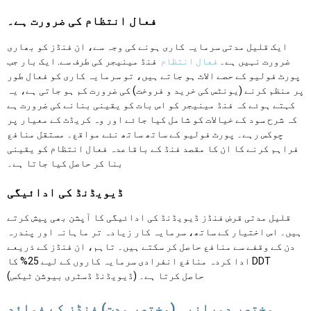
فعال انتظام کی ضرورت ہے۔
ایک قلیل مدتی سرمایہ کاری ہونے کی وجہ سے، ان فنڈز کو بھاری
ضرورت نہیں ہے۔
فعال انتظام
فنڈ مینیجر کی طرف سے. ایک بار جب
پورٹ فولیو کے حصے الاٹ ہو جاتے ہیں، تو سرمایہ کاری کو فعال طور
پر منظم کرنے (یونٹس کی خرید و فروخت) کی ضرورت کم ہو جاتی ہے، یہ
کہتے ہوئے کہ فنڈ مینیجر کو اس بات کو یقینی بنانے کی ضرورت ہے
کہ شرح سود کے خیالات کو شامل کیا جائے اور وہ کریڈٹ کے معیار پر
چوکس رہے۔ پورٹ فولیو کے ساتھ ساتھ نئے مواقع۔ مستقل منافع
فراہم کرنے کا ان کا مقصد فنڈ کے باقاعدہ فعال انتظام کو یقینی
بنا کر حاصل کیا جاتا ہے۔
ڈیویڈنڈ کی ادائیگی
قلیل مدتی قرض فنڈز ڈیویڈنڈ کی ادائیگی کا آپشن بھی پیش کرتے
ہیں۔ اس اختیار کے ساتھ، سرمایہ کار زیادہ تر ماہانہ اور پندرہ
دن کے وقفے سے منافع حاصل کر سکتے ہیں۔ تاہم، ان فنڈز کے ذریعے
ادا کردہ منافع انفرادی سرمایہ کاروں کے لیے 25% کا DDT
(ڈیویڈنڈ ڈسٹری بیوشن ٹیکس) حاصل کرتا ہے۔
مختصر دورانیہ (مختصر مدت) فنڈز کے فوائد