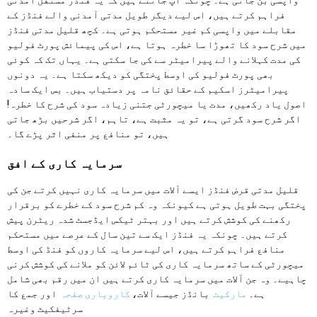
فراہم کرتے ہیں، اس لیے دیگر طویل مدتی آمدنی والے فنڈز کے
مقابلے میں واپسی کم غیر مستحکم ہوتی ہے۔ کچھ قلیل مدتی فنڈز
میں شرح سود کا تھوڑا سا خطرہ ہوتا ہے، اس کی پیمائش پورٹ فولیو
کی مدت کہلانے والے پیرامیٹر سے کی جا سکتی ہے۔ یہاں تک کہ کوئی
بھی پورٹ فولیو کی اوسط پختگی کو دیکھ سکتا ہے۔ یہ دونوں
پیرامیٹرز اسکیم کے حقائق نامہ پر دستیاب ہیں۔ بس ایک سادہ
اصول یاد رکھیں، مدت یا میچورٹی جتنی زیادہ سود کی شرح کا خطرہ!
اگر شرح سود گرتی ہے، تو یہ مثبت ہے، تاہم، اگر شرحیں بڑھ جاتی
ہیں، تو منافع پر منفی اثر پڑے گا۔
سرمایہ کاری کے افق
قلیل مدتی قرض فنڈز ایسے آلات میں سرمایہ کاری نہیں کرتے جن کی
پختگی بہت طویل ہوتی ہے کیونکہ وہ کم شرح سود کے خطرے کو برقرار
رکھنے کی کوشش کرتے ہیں اور بہتر ٹیکس ایڈجسٹ شدہ ریٹرن پیش
کرتے ہیں۔ چونکہ یہ فنڈز ایک سے تین سال کے عرصے میں مستحکم
منافع فراہم کرتے ہیں، اس لیے سرمایہ کاروں کو فنڈ کی اوسط
میچورٹی کے ساتھ سرمایہ کاری کی ٹائم لائن کو ملانے کی کوشش کرنی
چاہیے۔ وہ جن آلات میں سرمایہ کاری کرتے ہیں ان میں رقم بھی شامل
ہے۔
مارکیٹ
بانڈز جیسے آلات،
کاروباری صفحہ
اور جمع کا
سرٹیفکیٹ وغیرہ