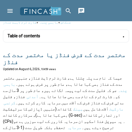
فنکاش
»
باہمی چندہ
»
شارٹ ٹرم ڈیبٹ فنڈز
Table of contents
مختصر مدت کے قرض فنڈز یا مختصر مدت کے
فنڈز
Updated on
August 6, 2026
, 10459 views
جیسا کہ نام سے پتہ چلتا ہے، شارٹ ٹرم ڈیٹ فنڈز، جنہیں مختصر
مدت کے فنڈز بھی کہا جاتا ہے، عام طور پر قرض ہوتے ہیں۔
باہمی
چندہ
جو کہ قلیل مدت کے لیے پیسہ لگاتے ہیں، عام طور پر 3 سال سے
کم۔ شارٹ ٹرم کے نام سے بھی جانا جاتا ہے۔
آمدنی
فنڈز، قلیل
مدتی قرض کے فنڈز قرض کے آلات میں سرمایہ کاری کرتے ہیں۔
کرنسی
مارکیٹ
آلات شامل ہیں
بینک
کاغذات (جنہیں ڈپازٹس کا سرٹیفکیٹ
بھی کہا جاتا ہے)، سرکاری کاغذات (G-sec) اور تجارتی کاغذات
(CPs)۔ یہ میوچل فنڈ اسکیم ان سرمایہ کاروں کے لیے موزوں ہے جو
ترجیح دیتے ہیں۔
سرمایہ
تحفظ، بلکہ طویل مدت (1-3 سال کے