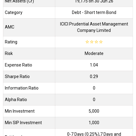
Net Assets (Cr)
₹19,175 on 30 Jun 26
Category
Debt
- Short term Bond
ICICI Prudential Asset Management
AMC
Company Limited
Rating
☆
☆
☆
☆
Risk
Moderate
Expense Ratio
1.04
Sharpe Ratio
0.29
Information Ratio
0
Alpha Ratio
0
Min Investment
5,000
Min SIP Investment
1,000
0-7 Days (0.25%),7 Days and