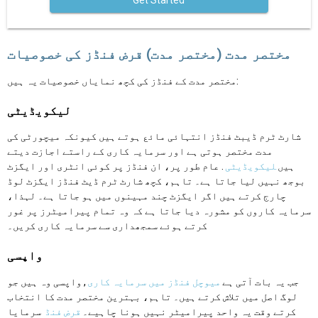
Get Started
مختصر مدت (مختصر مدت) قرض فنڈز کی خصوصیات
مختصر مدت کے فنڈز کی کچھ نمایاں خصوصیات یہ ہیں:
لیکویڈیٹی
شارٹ ٹرم ڈیبٹ فنڈز انتہائی مائع ہوتے ہیں کیونکہ میچورٹی کی
مدت مختصر ہوتی ہے اور سرمایہ کاری کے راستے اجازت دیتے
ہیں
لیکویڈیٹی
. عام طور پر، ان فنڈز پر کوئی انٹری اور ایگزٹ
بوجھ نہیں لیا جاتا ہے۔ تاہم، کچھ شارٹ ٹرم ڈیٹ فنڈز ایگزٹ لوڈ
چارج کرتے ہیں اگر ایگزٹ چند مہینوں میں ہو جاتا ہے۔ لہذا،
سرمایہ کاروں کو مشورہ دیا جاتا ہے کہ وہ تمام پیرامیٹرز پر غور
کرتے ہوئے سمجھداری سے سرمایہ کاری کریں۔
واپسی
جب یہ بات آتی ہے
میوچل فنڈز میں سرمایہ کاری
, واپسی وہ ہیں جو
لوگ اصل میں تلاش کرتے ہیں۔ تاہم، بہترین مختصر مدت کا انتخاب
کرتے وقت یہ واحد پیرامیٹر نہیں ہونا چاہیے۔
قرض فنڈ
سرمایا