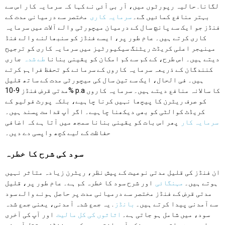
لگانا. حالیہ رپورٹوں میں، آر بی آئی نے کہا کہ سرمایہ کار اس سے
بہتر منافع کمائیں گے۔
سرمایہ کاری
مختصر سے درمیانی مدت کے
فنڈز جو ایک سے پانچ سال کے درمیان میچورٹی والے آلات میں سرمایہ
کاری کرتے ہیں۔ عام طور پر، ایسے فنڈز کو سنبھالنے والے فنڈ
مینیجر اعلی کریڈٹ ریٹنگ سیکیورٹیز میں سرمایہ کاری کو ترجیح
دیتے ہیں۔ اس طرح، کے کم سے کم امکان کو یقینی بنانا
طے شدہ
جاری
کنندگان کے ذریعہ سرمایہ کاروں کے سرمائے کو تحفظ فراہم کرتے
ہیں۔ فی الحال، ایک سے تین سال کی میچورٹی مدت کے ساتھ قلیل
مدتی قرض فنڈز 9-10% p.a کا سالانہ منافع دیتے ہیں۔ سرمایہ کاروں
کو صرف ریٹرن کا پیچھا نہیں کرنا چاہیے، بلکہ پورٹ فولیو کے
کریڈٹ کوالٹی کو بھی دیکھنا چاہیے۔ اگر آپ قدامت پسند ہیں۔
سرمایہ کار
پھر اس بات کو یقینی بنانا سمجھ میں آتا ہے کہ اضافی
حفاظت کے لیے کچھ واپسی دے دیں۔
سود کی شرح کا خطرہ
ان فنڈز کی قلیل مدتی نوعیت کے پیش نظر، ریٹرن زیادہ متاثر نہیں
ہوتے ہیں۔
مہنگائی
اور شرح سود کا خطرہ کم ہے۔ عام طور پر، قلیل
مدتی قرض کے فنڈز مختصر سے درمیانی مدت پر حاصل ہونے والے سود
سے آمدنی پیدا کرتے ہیں۔
بانڈز
. یہ جمع شدہ آمدنی، یعنی جمع شدہ
سود، میں شامل ہو جاتی ہے۔
اثاثوں کی کل مالیت
اور آپ کی آخری
واپسی بن جاتی ہے۔ چونکہ آپ جانتے ہیں کہ یہ فنڈز مستقل آمدنی