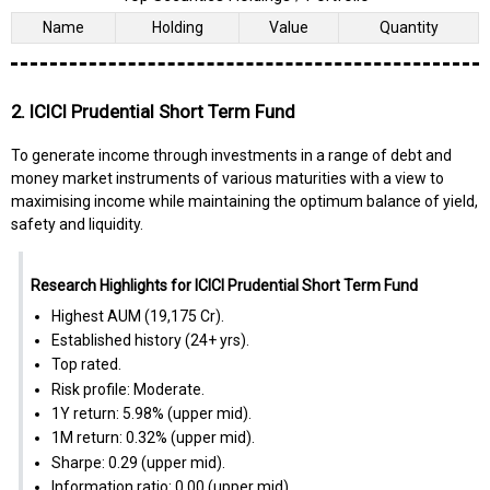
Name
Holding
Value
Quantity
2. ICICI Prudential Short Term Fund
To generate income through investments in a range of debt and
money market instruments of various maturities with a view to
maximising income while maintaining the optimum balance of yield,
safety and liquidity.
Research Highlights for ICICI Prudential Short Term Fund
Highest AUM (₹19,175 Cr).
Established history (24+ yrs).
Top rated.
Risk profile: Moderate.
1Y return: 5.98% (upper mid).
1M return: 0.32% (upper mid).
Sharpe: 0.29 (upper mid).
Information ratio: 0.00 (upper mid).