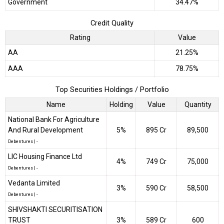
Government
34.47%
Credit Quality
Rating
Value
AA
21.25%
AAA
78.75%
Top Securities Holdings / Portfolio
Name
Holding
Value
Quantity
National Bank For Agriculture
And Rural Development
5%
₹895 Cr
89,500
Debentures
|
-
LIC Housing Finance Ltd
4%
₹749 Cr
75,000
Debentures
|
-
Vedanta Limited
3%
₹590 Cr
58,500
Debentures
|
-
SHIVSHAKTI SECURITISATION
TRUST
3%
₹589 Cr
600