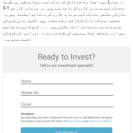
درمیان) میں اچھا منافع حاصل کرنے کے لیے بنیادی طور پر طویل
مدت کے لیے سرمایہ کاری کرنا چاہتے ہیں۔ وہ سرمایہ کار جو 1-3
سال کی مختصر مدت کے لیے سرمایہ کاری کرنے کے خواہشمند ہیں وہ
مختصر مدت کے بانڈ فنڈز کو دیکھ سکتے ہیں۔ قلیل مدتی قرض کی
مصنوعات سود سے فائدہ اٹھا سکتی ہیں۔
جمع
قرض کے پورٹ فولیو
میں اور متعلقہ فنڈ مینیجر کی طرف سے زیادہ دورانیہ کے قرض کی
حکمت عملی سے۔
Ready to Invest?
Talk to our investment specialist
Disclaimer:
By submitting this form I authorize Fincash.com to call/SMS/email me about
its products and I accept the terms of
Privacy Policy
and
Terms & Conditions.