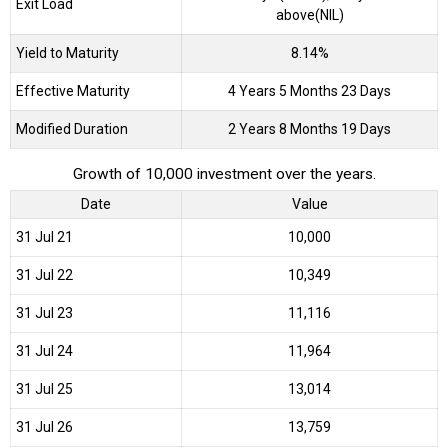
Exit Load
above(NIL)
Yield to Maturity
8.14%
Effective Maturity
4 Years 5 Months 23 Days
Modified Duration
2 Years 8 Months 19 Days
Growth of 10,000 investment over the years.
Date
Value
31 Jul 21
₹10,000
31 Jul 22
₹10,349
31 Jul 23
₹11,116
31 Jul 24
₹11,964
31 Jul 25
₹13,014
31 Jul 26
₹13,759