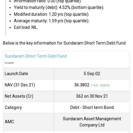
Information ratio: 0.00 (top quartile).
Yield to maturity (debt): 4.52% (bottom quartile).
Modified duration: 1.20 yrs (top quartile).
Average maturity: 1.59 yrs (top quartile).
Exit load: NIL.
Below is the key information for Sundaram Short Term Debt Fund
Sundaram Short Term Debt Fund
Growth
Launch Date
5 Sep 02
NAV (31 Dec 21)
₹36.3802
↑ 0.01 (0.03 %)
Net Assets (Cr)
₹362 on 30 Nov 21
Category
Debt
- Short term Bond
Sundaram Asset Management
AMC
Company Ltd