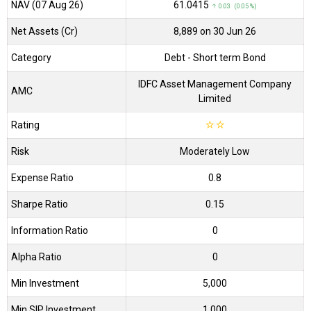
NAV (07 Aug 26)
₹61.0415
↑ 0.03 (0.05 %)
Net Assets (Cr)
₹8,889 on 30 Jun 26
Category
Debt
- Short term Bond
IDFC Asset Management Company
AMC
Limited
Rating
☆
☆
Risk
Moderately Low
Expense Ratio
0.8
Sharpe Ratio
0.15
Information Ratio
0
Alpha Ratio
0
Min Investment
5,000
Min SIP Investment
1,000