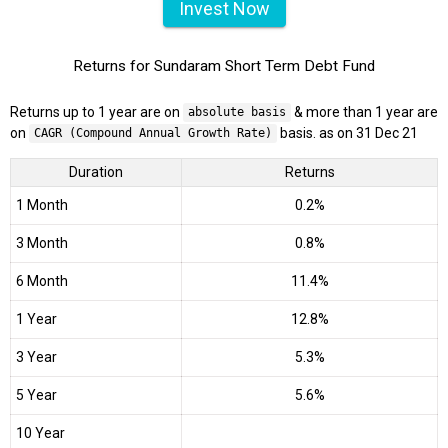
Invest Now
Returns for Sundaram Short Term Debt Fund
Returns up to 1 year are on
& more than 1 year are
absolute basis
on
basis. as on 31 Dec 21
CAGR (Compound Annual Growth Rate)
Duration
Returns
1 Month
0.2%
3 Month
0.8%
6 Month
11.4%
1 Year
12.8%
3 Year
5.3%
5 Year
5.6%
10 Year