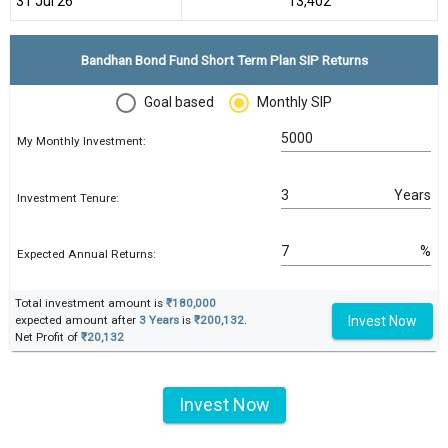
31 Jul 26
₹13,402
Bandhan Bond Fund Short Term Plan SIP Returns
Goal based
Monthly SIP
My Monthly Investment:
Years
Investment Tenure:
%
Expected Annual Returns:
Total investment amount is
₹180,000
Invest Now
expected amount after
3 Years
is
₹200,132
.
Net Profit of
₹20,132
Invest Now