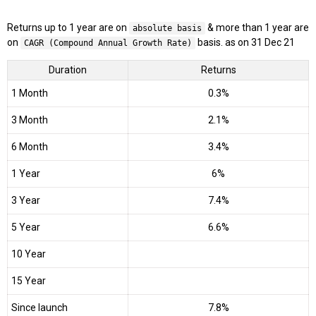
Returns up to 1 year are on
& more than 1 year are
absolute basis
on
basis. as on 31 Dec 21
CAGR (Compound Annual Growth Rate)
Duration
Returns
1 Month
0.3%
3 Month
2.1%
6 Month
3.4%
1 Year
6%
3 Year
7.4%
5 Year
6.6%
10 Year
15 Year
Since launch
7.8%