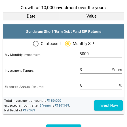
Growth of 10,000 investment over the years.
Date
Value
Sundaram Short Term Debt Fund SIP Returns
Goal based
Monthly SIP
My Monthly Investment:
Years
Investment Tenure:
%
Expected Annual Returns:
Total investment amount is
₹180,000
Invest Now
expected amount after
3 Years
is
₹197,169
.
Net Profit of
₹17,169