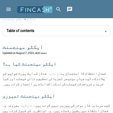
فنکاش
»
ایکٹو مینجمنٹ
Table of contents
ایکٹو مینجمنٹ
Updated on
August 7, 2026
, 4630 views
ایکٹو مینجمنٹ کیا ہے؟
فعال انتظام کا استعمال ہے
سرمایہ
فنڈز کے ایک پورٹ فولیو کو
چلانے کے لیے جہاں مینیجر تجزیاتی تحقیق، ذاتی فیصلے اور کیا
خرید و فروخت کے فیصلے کرنے کے اقدامات پر انحصار کرتے ہیں۔
ایکٹو مینجمنٹ تھیوری
کچھ سرمایہ کار موثر کی پیروی نہیں کرتے ہیں۔
مارکیٹ
مفروضہ وہ
فعال انتظام میں یقین رکھتے ہیں۔ وہ اس نظریہ کو قبول کرتے ہیں