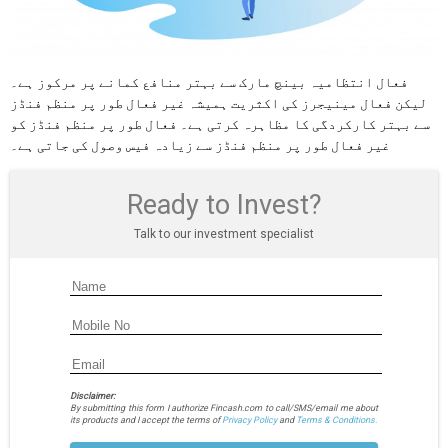
فعال انتظامیہ بینچ مارک سے بہتر منافع کمانے پر مرکوز ہے۔
لیکن فعال مینیجرز کی اکثریت ہمیشہ غیر فعال طور پر منظم فنڈز
سے بہتر کارکردگی کا مظاہرہ کرتی ہے۔ فعال طور پر منظم فنڈز کو
غیر فعال طور پر منظم فنڈز سے زیادہ فیس وصول کی جاتی ہے۔
Ready to Invest?
Talk to our investment specialist
Disclaimer:
By submitting this form I authorize Fincash.com to call/SMS/email me about
its products and I accept the terms of
Privacy Policy
and
Terms & Conditions.