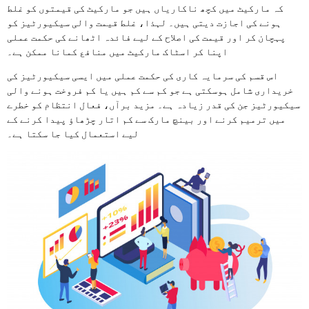
کہ مارکیٹ میں کچھ ناکاریاں ہیں جو مارکیٹ کی قیمتوں کو غلط
ہونے کی اجازت دیتی ہیں۔ لہذا، غلط قیمت والی سیکیورٹیز کو
پہچان کر اور قیمت کی اصلاح کے لیے فائدہ اٹھانے کی حکمت عملی
اپنا کر اسٹاک مارکیٹ میں منافع کمانا ممکن ہے۔
اس قسم کی سرمایہ کاری کی حکمت عملی میں ایسی سیکیورٹیز کی
خریداری شامل ہوسکتی ہے جو کم سے کم ہیں یا کم فروخت ہونے والی
سیکیورٹیز جن کی قدر زیادہ ہے۔ مزید برآں، فعال انتظام کو خطرے
میں ترمیم کرنے اور بینچ مارک سے کم اتار چڑھاؤ پیدا کرنے کے
لیے استعمال کیا جا سکتا ہے۔