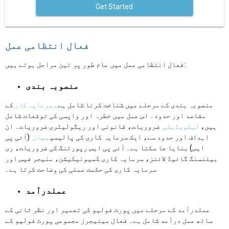
Get Started
فعال انتظامی عمل
فعال انتظامی عمل میں عام طور پر تین مراحل ہوتے ہیں:
منصوبہ بندی
منصوبہ بندی کے مرحلے میں شناخت کرنا شامل ہے۔
سرمایہ کار
کے
مقاصد اور حدود۔ اس عمل میں خطرہ اور واپسی کی توقعات شامل
ہیں،
لیکویڈیٹی
ضروریات، قانونی اور ریگولیٹری ضروریات۔ ان
اہداف اور حدود سے، ایک سرمایہ کاری کی پالیسی
بیان
(آئی پی
ایس) بنایا جا سکتا ہے۔ آئی پی ایس رپورٹنگ کی ضروریات، ری
بیلنسنگ گائیڈ لائنز، سرمایہ کاری کمیونیکیشن، منیجر فیس اور
سرمایہ کاری کی حکمت عملی کی وضاحت کرتا ہے۔
عملدرآمد
عملدرآمد کے مرحلے میں پورٹ فولیو کی تعمیر اور نظر ثانی کے
ساتھ عمل درآمد شامل ہے۔ فعال مینیجرز مجموعی پورٹ فولیو کے