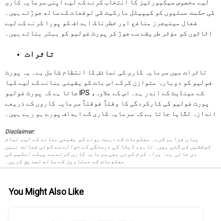
لیے مخصوص سیکیورٹیز کا انتخاب کرنے کے لیے اپنی سرمایہ کاری
کی حکمت عملیوں کو کیپیٹل مارکیٹ کی توقعات کے ساتھ جوڑتے ہیں۔
فعال مینیجرز منافع اور خطرناک اہداف کو پورا کرنے کے لیے
اثاثوں کو مؤثر طریقے سے جوڑ کر پورٹ فولیو کو بہتر بناتے ہیں۔
تاثرات
تاثرات میں سرمایہ کاری کی نمائش کا انتظام شامل ہے۔ یہ پورٹ
فولیو کو دوبارہ متوازن کرکے اس بات کو یقینی بنانے کے لیے کیا
جاتا ہے کہ پورٹ فولیو IPS کے مینڈیٹ کے اندر ہے۔ اس کے علاوہ،
پورٹ فولیو کی کارکردگی کا وقتاً فوقتاً سرمایہ کاروں کے ذریعے
اندازہ لگایا جاتا ہے کہ سرمایہ کاری کے اہداف پورے ہو رہے ہیں۔
Disclaimer:
یہاں فراہم کردہ معلومات کے درست ہونے کو یقینی بنانے کے لیے تمام
کوششیں کی گئی ہیں۔ تاہم، ڈیٹا کی درستگی کے حوالے سے کوئی ضمانت نہیں
دی جاتی ہے۔ براہ کرم کوئی بھی سرمایہ کاری کرنے سے پہلے اسکیم کی
معلومات کے دستاویز کے ساتھ تصدیق کریں۔
You Might Also Like