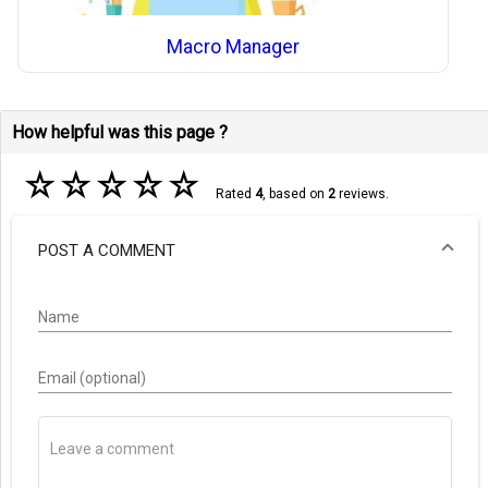
Macro Manager
How helpful was this page ?
☆
☆
☆
☆
☆
Rated
4
, based on
2
reviews.
POST A COMMENT
Name
Email (optional)