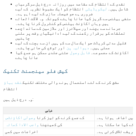
نقدی کے انتظام کے مقاصد میں روزانہ درج ذیل سرگرمیاں
شامل ہیں۔
لیکویڈیٹی
انتظام کو ایک مضبوط نظریہ کے لیے
ضروری ہے جو فیصلہ سازی کے لیے اہم ہے۔
منفی بیلنس سے گریز کیا جانا چاہئے کیونکہ وہ لاگت اٹھاتے
ہیں وہاں اکاؤنٹ بیلنس کو کنٹرول کرنا چاہئے۔
جرمانے سے بچنے اور سپلائرز اور ملازمین کے ساتھ اچھے
تعلقات کو برقرار رکھنے کے لیے ادائیگیاں وقت پر ملنی
چاہئیں
قلیل مدتی کریڈٹ جو ایک سال سے کم ہیں ان سے بچنے کے لیے
عملی ہیں۔
دیوالیہ پن
اور توقع کی جانی چاہئے۔
اکاؤنٹ کے مجموعے۔
قابل وصول
جتنی جلدی ممکن ہو جمع کیا
جانا چاہئے
کیش فلو مینجمنٹ تکنیک
مشق کرنے کے لئے استعمال ہونے والی مختلف تکنیک
نقد بہاؤ
انتظام
وہ درج ذیل ہیں:
خاص
میں اضافہ ہوتا ہے۔
کے جمع کرنے کو تیز کرنا
وصولی اکاؤنٹس
کے کیا جا سکتا ہے۔
کی کھینچنا
واجب الادا کھاتہ
طریقے تلاش کرتی ہے۔
اخراجات میں کمی