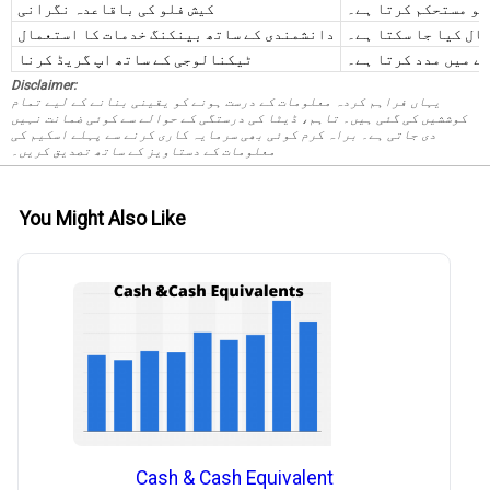
کو مستحکم کرتا ہے۔
کیش فلو کی باقاعدہ نگرانی
مال کیا جا سکتا ہے۔
دانشمندی کے ساتھ بینکنگ خدمات کا استعمال
نے میں مدد کرتا ہے۔
ٹیکنالوجی کے ساتھ اپ گریڈ کرنا
Disclaimer:
یہاں فراہم کردہ معلومات کے درست ہونے کو یقینی بنانے کے لیے تمام
کوششیں کی گئی ہیں۔ تاہم، ڈیٹا کی درستگی کے حوالے سے کوئی ضمانت نہیں
دی جاتی ہے۔ براہ کرم کوئی بھی سرمایہ کاری کرنے سے پہلے اسکیم کی
معلومات کے دستاویز کے ساتھ تصدیق کریں۔
You Might Also Like
Cash & Cash Equivalent