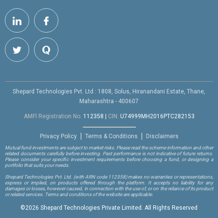
Shepard Technologies Pvt. Ltd : 1808, Solus, Hiranandani Estate, Thane,
Maharashtra - 400607
AMFI Registration No.
112358
|
CIN:
U74999MH2016PTC282153
Privacy Policy
Terms & Conditions
Disclaimers
Mutual fund investments are subject to market risks. Please read the scheme information and other
related documents carefully before investing. Past performance is not indicative of future returns.
Please consider your specific investment requirements before choosing a fund, or designing a
portfolio that suits your needs.
Shepard Technologies Pvt. Ltd.
(with ARN code 112358)
makes no warranties or representations,
express or implied, on products offered through the platform. It accepts no liability for any
damages or losses, however caused, in connection with the use of, or on the reliance of its product
or related services. Terms and conditions of the website are applicable.
©
2026 Shepard Technologies Private Limited. All Rights Reserved