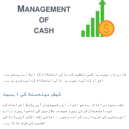
کاروبار میں، یہ کسی تنظیم کے مالی استحکام کا ایک اہم پہلو ہے۔
افراد کے لیے بھی، یہ مالی استحکام کے لیے ضروری ہے۔
کیش مینجمنٹ کی اہمیت
نقد بنیادی اثاثہ ہے جو افراد اور کمپنیاں آپریٹنگ اخراجات کے
لیے استعمال کرتی ہیں، جیسے، ملازمین کی تنخواہیں،
ٹیکس
,
انوینٹری کی خریداری، کرائے وغیرہ۔ اضافی نقد اکثر ڈیویڈنڈ کی
تقسیم کی طرف جاتا ہے۔