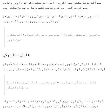
سے آگے بڑھا سکتی ہے۔ اگرچہ، اگر انوینٹری کا ٹرن اوور زیادہ
ہے، تو یہ کمی اور فروخت کے نقصان کا باعث بن سکتا ہے۔
ہاتھ پر موجود انوینٹری کے دن ان دنوں کی پیمائش کرتے ہیں جو
انوینٹری بیلنس بیچنے میں لگتے ہیں۔
ہاتھ پر انوینٹری کے دن = مدت میں دنوں کی تعداد/ انوینٹری
ٹرن اوور
قابل ادائیگی
قابل ادائیگی ٹرن اوور اس بات کی پیمائش کرتا ہے کہ ایک کمپنی
قرض دہندگان کو اپنے اکاؤنٹ کی ادائیگی کتنی تیزی سے کر رہی ہے۔
قابل ادائیگی ٹرن اوور = فروخت شدہ سامان کی قیمت/ اوسط
قابل ادائیگی
کم قابل ادائیگی ٹرن اوور کریڈٹ کی نرم شرائط یا کمپنی کے اپنے
قرض دہندگان کو ادائیگی کرنے میں ناکامی کی علامت ہے۔ دوسری