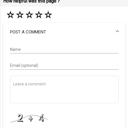
How helpful was this page ?
☆
☆
☆
☆
☆
POST A COMMENT
Name
Email (optional)