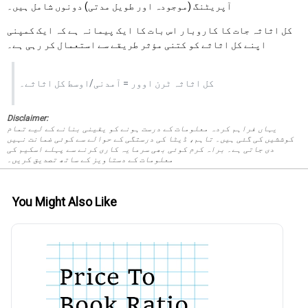
آپریٹنگ (موجودہ اور طویل مدتی) دونوں شامل ہیں۔
کل اثاثہ جات کا کاروبار اس بات کا ایک پیمانہ ہے کہ ایک کمپنی
اپنے کل اثاثے کو کتنی مؤثر طریقے سے استعمال کر رہی ہے۔
کل اثاثہ ٹرن اوور = آمدنی/اوسط کل اثاثے۔
Disclaimer:
یہاں فراہم کردہ معلومات کے درست ہونے کو یقینی بنانے کے لیے تمام
کوششیں کی گئی ہیں۔ تاہم، ڈیٹا کی درستگی کے حوالے سے کوئی ضمانت نہیں
دی جاتی ہے۔ براہ کرم کوئی بھی سرمایہ کاری کرنے سے پہلے اسکیم کی
معلومات کے دستاویز کے ساتھ تصدیق کریں۔
You Might Also Like