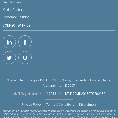
Our Partners
Media Center
Corporate Solution
CONNECT WITH US
Shepard Technologies Pvt. Ltd : 1808, Solus, Hiranandani Estate, Thane,
Maharashtra - 400607
AMFI Registration No.
112358
|
CIN:
U74999MH2016PTC282153
Privacy Policy
Terms & Conditions
Disclaimers
Mutual fund investments are subject to market risks. Please read the scheme information and other
related documents carefully before investing. Past performance is not indicative of future returns.
Please consider your specific investment requirements before choosing a fund, or designing a