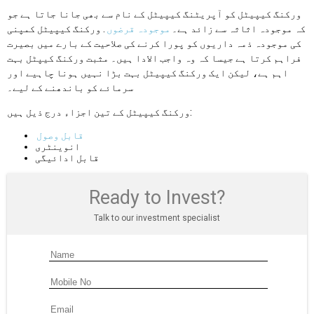
ورکنگ کیپیٹل کو آپریٹنگ کیپیٹل کے نام سے بھی جانا جاتا ہے جو
کہ موجودہ اثاثہ سے زائد ہے۔
موجودہ قرضوں
. ورکنگ کیپیٹل کمپنی
کی موجودہ ذمہ داریوں کو پورا کرنے کی صلاحیت کے بارے میں بصیرت
فراہم کرتا ہے جیسا کہ وہ واجب الادا ہیں۔ مثبت ورکنگ کیپٹل بہت
اہم ہے، لیکن ایک ورکنگ کیپیٹل بہت بڑا نہیں ہونا چاہیے اور
سرمائے کو باندھنے کے لیے۔
ورکنگ کیپیٹل کے تین اجزاء درج ذیل ہیں:
قابل وصول
انوینٹری
قابل ادائیگی
Ready to Invest?
Talk to our investment specialist