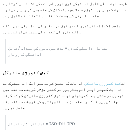
طرف، ایک اعلی قابل ادائیگی ٹرن اوور اس بات کی نشاندہی کرتا ہے
کہ ایک کمپنی بہت تیزی سے قرض دہندگان کی جاسوسی کر رہی ہے یا وہ
جلد ادائیگی کی چھوٹ کا فائدہ اٹھانے کے قابل ہے۔
واجب الادا ادائیگیوں کے دن قرض دہندگان کی ادائیگی میں لگنے
والے دنوں کی تعداد کی پیمائش کرتے ہیں۔
بقایا ادائیگی کے دن = مدت میں دنوں کی تعداد / قابل
ادائیگی کاروبار
کیش کنورژن سائیکل
اے
کیش کنورژن سائیکل
اس بات کا تعین کرنے میں ایک اہم میٹرک ہے
کہ ایک کمپنی اپنی انوینٹریوں کو کتنی مؤثر طریقے سے نقد میں
تبدیل کر سکتی ہے۔ کمپنیاں اپنے کیش کنورژن سائیکل کو کم کرنا
چاہتی ہیں تاکہ وہ جلد از جلد انوینٹری کی فروخت سے نقد رقم
حاصل کریں۔
کیش کنورژن سائیکل = DSO+DIH-DPO