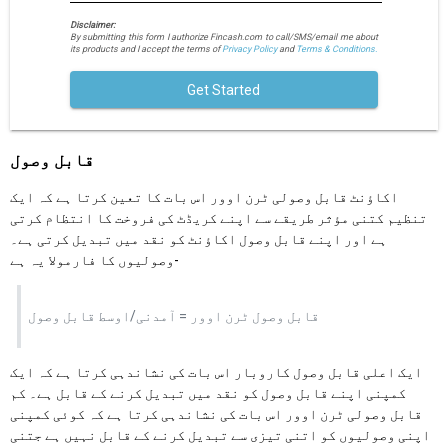
Disclaimer:
By submitting this form I authorize Fincash.com to call/SMS/email me about
its products and I accept the terms of
Privacy Policy
and
Terms & Conditions.
Get Started
قابل وصول
اکاؤنٹ قابل وصولی ٹرن اوور اس بات کا تعین کرتا ہے کہ ایک
تنظیم کتنی مؤثر طریقے سے اپنے کریڈٹ کی فروخت کا انتظام کرتی
ہے اور اپنے قابل وصول اکاؤنٹ کو نقد میں تبدیل کرتی ہے۔
وصولیوں کا فارمولا یہ ہے-
قابل وصول ٹرن اوور = آمدنی/اوسط قابل وصول
ایک اعلی قابل وصول کاروبار اس بات کی نشاندہی کرتا ہے کہ ایک
کمپنی اپنے قابل وصول کو نقد میں تبدیل کرنے کے قابل ہے۔ کم
قابل وصولی ٹرن اوور اس بات کی نشاندہی کرتا ہے کہ کوئی کمپنی
اپنی وصولیوں کو اتنی تیزی سے تبدیل کرنے کے قابل نہیں ہے جتنی