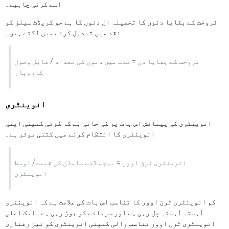
اسے کرنی چاہیے۔
فروخت کے بقایا دنوں کا تخمینہ ان دنوں کا ہے جو کریڈٹ سیلز کو
نقد میں تبدیل کرنے میں لگتے ہیں۔
فروخت کے بقایا دن = مدت میں دنوں کی تعداد / قابل وصول
کاروبار
انوینٹری
انوینٹری کی پیمائش اس بات پر کی جاتی ہے کہ کوئی کمپنی اپنی
انوینٹری کا انتظام کرنے میں کتنی موثر ہے۔
انوینٹری ٹرن اوور = بیچے گئے سامان کی قیمت/ اوسط
انوینٹری
کم انوینٹری ٹرن اوور کا تناسب اس بات کی علامت ہے کہ انوینٹری
آہستہ آہستہ چل رہی ہے اور سرمائے کو جوڑ رہی ہے۔ ایک اعلی
انوینٹری ٹرن اوور تناسب والی کمپنی انوینٹری کو تیز رفتاری