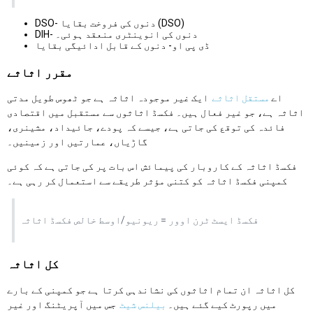
DSO- دنوں کی فروخت بقایا (DSO)
DIH- دنوں کی انوینٹری منعقد ہوئی۔
ڈی پی او- دنوں کے قابل ادائیگی بقایا
مقرر اثاثے
اے
مستقل اثاثے
ایک غیر موجودہ اثاثہ ہے جو ٹھوس طویل مدتی
اثاثہ ہے، جو غیر فعال ہیں۔ فکسڈ اثاثوں سے مستقبل میں اقتصادی
فائدہ کی توقع کی جاتی ہے، جیسے کہ پودے، جائیداد، مشینری،
گاڑیاں، عمارتیں اور زمینیں۔
فکسڈ اثاثہ کے کاروبار کی پیمائش اس بات پر کی جاتی ہے کہ کوئی
کمپنی فکسڈ اثاثہ کو کتنی مؤثر طریقے سے استعمال کر رہی ہے۔
فکسڈ ایسٹ ٹرن اوور = ریونیو/اوسط خالص فکسڈ اثاثہ
کل اثاثہ
کل اثاثہ ان تمام اثاثوں کی نشاندہی کرتا ہے جو کمپنی کے بارے
میں رپورٹ کیے گئے ہیں۔
بیلنس شیٹ
جس میں آپریٹنگ اور غیر