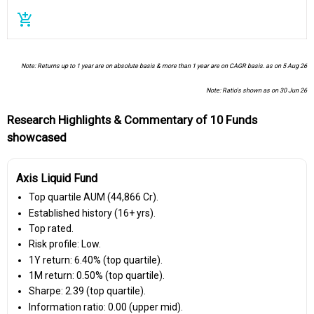
add_shopping_cart
Note: Returns up to 1 year are on absolute basis & more than 1 year are on CAGR basis. as on 5 Aug 26
Note: Ratio's shown as on 30 Jun 26
Research Highlights & Commentary of 10 Funds
showcased
Axis Liquid Fund
Top quartile AUM (₹44,866 Cr).
Established history (16+ yrs).
Top rated.
Risk profile: Low.
1Y return: 6.40% (top quartile).
1M return: 0.50% (top quartile).
Sharpe: 2.39 (top quartile).
Information ratio: 0.00 (upper mid).