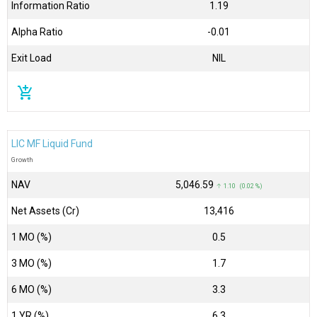
Information Ratio
1.19
Alpha Ratio
-0.01
Exit Load
NIL
add_shopping_cart
LIC MF Liquid Fund
Growth
NAV
₹5,046.59
↑ 1.10 (0.02 %)
Net Assets (Cr)
₹13,416
1 MO (%)
0.5
3 MO (%)
1.7
6 MO (%)
3.3
1 YR (%)
6.3