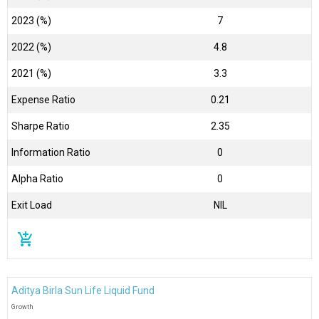
2023 (%)
7
2022 (%)
4.8
2021 (%)
3.3
Expense Ratio
0.21
Sharpe Ratio
2.35
Information Ratio
0
Alpha Ratio
0
Exit Load
NIL
add_shopping_cart
Aditya Birla Sun Life Liquid Fund
Growth