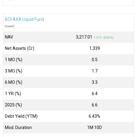
BOI AXA Liquid Fund
Growth
NAV
₹3,217.01
↑ 0.71 (0.02 %)
Net Assets (Cr)
₹1,339
1 MO (%)
0.5
3 MO (%)
1.7
6 MO (%)
3.3
1 YR (%)
6.4
2025 (%)
6.6
Debt Yield (YTM)
6.43%
Mod. Duration
1M 10D