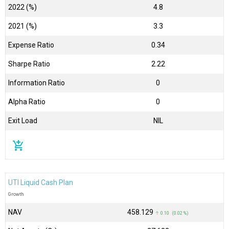
2022 (%)
4.8
2021 (%)
3.3
Expense Ratio
0.34
Sharpe Ratio
2.22
Information Ratio
0
Alpha Ratio
0
Exit Load
NIL
add_shopping_cart
UTI Liquid Cash Plan
Growth
NAV
₹458.129
↑ 0.10 (0.02 %)