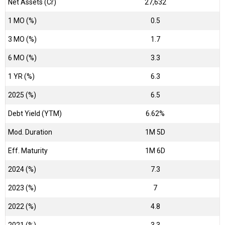
Net Assets (Cr)
₹27,632
1 MO (%)
0.5
3 MO (%)
1.7
6 MO (%)
3.3
1 YR (%)
6.3
2025 (%)
6.5
Debt Yield (YTM)
6.62%
Mod. Duration
1M 5D
Eff. Maturity
1M 6D
2024 (%)
7.3
2023 (%)
7
2022 (%)
4.8