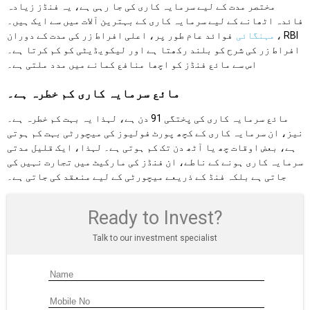
مختصر مدت کے لیے سرمایہ کاری کی جا رہی ہے، یہ فنڈز زیادہ
فائدہ اٹھانے کے لیے سرمایہ کاری کے بہترین آلات میں سے ایک ہیں۔
مہنگائی
فوائد عام طور پر، اعلی افراط زر کی مدت کے دوران، RBI
افراط زر کی شرح کو بلند رکھتا ہے اور لیکویڈیٹی کو کم کرتا ہے۔
اس سے مائع فنڈز کو اچھا منافع کمانے میں مدد ملتی ہے۔
مائع سرمایہ کاری کم خطرہ ہے۔
مائع سرمایہ کاری کی پختگی 91 دن ہے، لہذا یہ بہت کم خطرہ ہے۔
نیز، ان سرمایہ کاری کے کچھ پورٹ فولیوز کی میچورٹی بہت کم ہوتی
ہے، بعض اوقات چھ یا آٹھ دن تک کم ہوتی ہے۔ لہذا، ایک قلیل مدتی
سرمایہ کاری ہونے کے ناطے، ان فنڈز کی مارکیٹ میں تجارت نہیں کی
جاتی ہے بلکہ فنڈ کے ذریعے میچورٹی کے لیے منعقد کی جاتی ہے۔
Ready to Invest?
Talk to our investment specialist