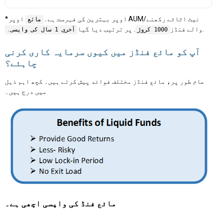
*اوپر بہترین کی فہرست ہے۔
اوپر AUM/نیٹ اثاثے رکھنے
مائع
.
والے فنڈز
. پر ترتیب دیا گیا
1000 کروڑ
آخری 1 سال کی واپسی۔
آپ کو مائع فنڈز میں کیوں سرمایہ کاری کرنی
چاہئے؟
عام طور پر، مائع فنڈز مختلف فوائد پیش کرتے ہیں۔ کچھ اہم ذیل
میں درج ہیں۔
مائع فنڈ کی واپسی اچھی ہے۔