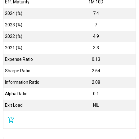
Eff. Maturity
1M 10D
2024 (%)
7.4
2023 (%)
7
2022 (%)
4.9
2021 (%)
3.3
Expense Ratio
0.13
Sharpe Ratio
2.64
Information Ratio
2.08
Alpha Ratio
0.1
Exit Load
NIL
add_shopping_cart