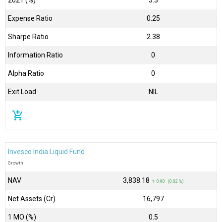
2021 (%)
3.3
Expense Ratio
0.25
Sharpe Ratio
2.38
Information Ratio
0
Alpha Ratio
0
Exit Load
NIL
add_shopping_cart
Invesco India Liquid Fund
Growth
NAV
₹3,838.18
↑ 0.90 (0.02 %)
Net Assets (Cr)
₹16,797
1 MO (%)
0.5