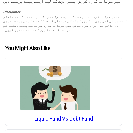
میں سرمایہ کاری کریں! بہتر بچت کے لیے اپنے پیسے بڑھنے دیں!
Disclaimer:
یہاں فراہم کردہ معلومات کے درست ہونے کو یقینی بنانے کے لیے تمام
کوششیں کی گئی ہیں۔ تاہم، ڈیٹا کی درستگی کے حوالے سے کوئی ضمانت نہیں
دی جاتی ہے۔ براہ کرم کوئی بھی سرمایہ کاری کرنے سے پہلے اسکیم کی
معلومات کے دستاویز کے ساتھ تصدیق کریں۔
You Might Also Like
Liquid Fund Vs Debt Fund