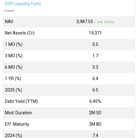
DSP Liquidity Fund
Growth
NAV
₹3,987.55
↑ 0.88 (0.02 %)
Net Assets (Cr)
₹19,371
1 MO (%)
0.5
3 MO (%)
1.7
6 MO (%)
3.3
1 YR (%)
6.4
2025 (%)
6.5
Debt Yield (YTM)
6.45%
Mod. Duration
2M 5D
Eff. Maturity
2M 8D
2024 (%)
7.4