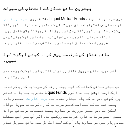
بہترین مائع فنڈز کے انتخاب کی سہولت
Liquid Mutual Funds میں سرمایہ کاری کے
مختلف ہیں۔
سرمایہ کاری
لیے دستیاب اختیارات۔ ان میں ترقی کے منصوبے، ماہانہ ڈیویڈنڈ
پلان، ہفتہ وار ڈیویڈنڈ پلان اور روزانہ ڈیویڈنڈ پلان شامل ہیں۔
لہذا، سرمایہ کاروں کے پاس اپنی سہولت اور لیکویڈیٹی کی
ضروریات کے مطابق ایک منصوبہ منتخب کرنے کا اختیار ہے۔
مائع فنڈز کی طرف سے پیش کردہ کوئی ایگزٹ لوڈ
نہیں۔
آخر میں، مائع میوچل فنڈز پر کوئی انٹری اور ایگزٹ بوجھ لاگو
نہیں ہوتا ہے۔
جب بہتر منافع کمانے کے لیے بیکار رقم کی سرمایہ کاری کرنے کا
منصوبہ بنایا جائے تو Liquid Funds ایک اچھا آپشن ہے۔ عام طور
پر، کوئی بھی جس کے پاس بیکار نقدی ہے۔
بچت اکاونٹ
اس سے زیادہ
پیسہ کمانے کے لیے اسے کہیں سرمایہ کاری کرنے کا سوچا ہوگا۔
لیکن جب بھی ہمیں ضرورت ہو ہمارے پیسے دستیاب ہونے کی خواہش
ہمیں ایسی سرمایہ کاری کرنے سے روکتی ہے۔ اگر آپ بھی اسی مسئلے
سے دوچار ہیں تو ہمارے پاس آپ کے لیے ایک حل ہے۔ مائع میوچل فنڈز