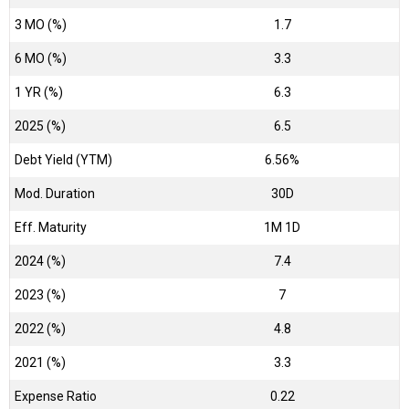
3 MO (%)
1.7
6 MO (%)
3.3
1 YR (%)
6.3
2025 (%)
6.5
Debt Yield (YTM)
6.56%
Mod. Duration
30D
Eff. Maturity
1M 1D
2024 (%)
7.4
2023 (%)
7
2022 (%)
4.8
2021 (%)
3.3
Expense Ratio
0.22