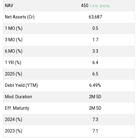
NAV
₹450
↑ 0.10 (0.02 %)
Net Assets (Cr)
₹63,687
1 MO (%)
0.5
3 MO (%)
1.7
6 MO (%)
3.3
1 YR (%)
6.4
2025 (%)
6.5
Debt Yield (YTM)
6.49%
Mod. Duration
2M 5D
Eff. Maturity
2M 5D
2024 (%)
7.3
2023 (%)
7.1