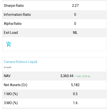
Sharpe Ratio
2.27
Information Ratio
0
Alpha Ratio
0
Exit Load
NIL
add_shopping_cart
Canara Robeco Liquid
Growth
NAV
₹3,360.44
↑ 0.66 (0.02 %)
Net Assets (Cr)
₹5,182
1 MO (%)
0.5
3 MO (%)
1.6