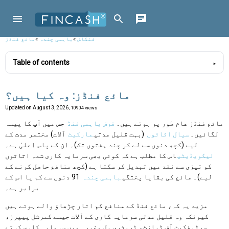
فنکاش
»
باہمی چندہ
»
مائع فنڈز
Table of contents
مائع فنڈز: وہ کیا ہیں؟
Updated on
August 3, 2026
, 10904 views
مائع فنڈز عام طور پر ہوتے ہیں۔
قرض باہمی فنڈ
جس میں آپ کا پیسہ
لگائیں۔
سیال اثاثوں
(بہت قلیل مدتی
مارکیٹ
آلات) مختصر مدت کے
لیے (کچھ دنوں سے لے کر چند ہفتوں تک)۔ ان کے پاس اعلیٰ ہے۔
لیکویڈیٹی
اس کا مطلب ہے کہ کوئی بھی سرمایہ کاری شدہ اثاثوں
کو تیزی سے نقد میں تبدیل کر سکتا ہے (کچھ منافع حاصل کرنے کے
لیے)۔ مائع کی بقایا پختگی
باہمی چندہ
91 دنوں سے کم یا اس کے
برابر ہے۔
مزید یہ کہ، مائع فنڈ کے منافع کم اتار چڑھاؤ والے ہوتے ہیں
کیونکہ وہ قلیل مدتی سرمایہ کاری کے آلات جیسے کمرشل پیپرز،
سرٹیفکیٹ آف ڈپازٹ، ٹریژری بل وغیرہ میں سرمایہ کاری کرتے