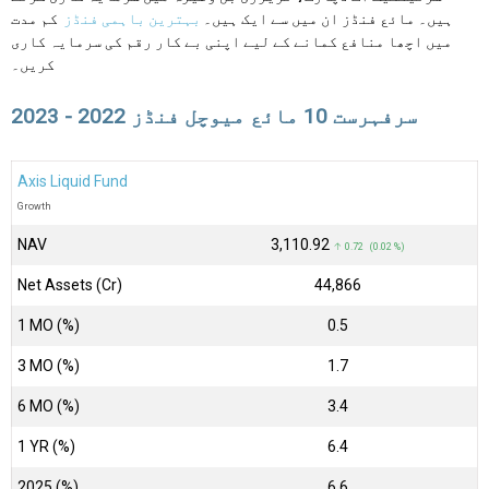
ہیں۔ مائع فنڈز ان میں سے ایک ہیں۔
بہترین باہمی فنڈز
کم مدت
میں اچھا منافع کمانے کے لیے اپنی بے کار رقم کی سرمایہ کاری
کریں۔
سرفہرست 10 مائع میوچل فنڈز 2022 - 2023
Axis Liquid Fund
Growth
NAV
₹3,110.92
↑ 0.72 (0.02 %)
Net Assets (Cr)
₹44,866
1 MO (%)
0.5
3 MO (%)
1.7
6 MO (%)
3.4
1 YR (%)
6.4
2025 (%)
6.6