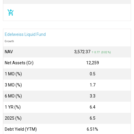
add_shopping_cart
Edelweiss Liquid Fund
Growth
NAV
₹3,572.37
↑ 0.77 (0.02 %)
Net Assets (Cr)
₹12,259
1 MO (%)
0.5
3 MO (%)
1.7
6 MO (%)
3.3
1 YR (%)
6.4
2025 (%)
6.5
Debt Yield (YTM)
6.51%