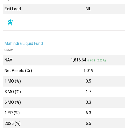
Exit Load
NIL
add_shopping_cart
Mahindra Liquid Fund
Growth
NAV
₹1,816.64
↑ 0.38 (0.02 %)
Net Assets (Cr)
₹1,019
1 MO (%)
0.5
3 MO (%)
1.7
6 MO (%)
3.3
1 YR (%)
6.3
2025 (%)
6.5