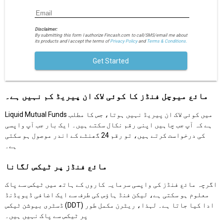
Disclaimer:
By submitting this form I authorize Fincash.com to call/SMS/email me about
its products and I accept the terms of
Privacy Policy
and
Terms & Conditions.
Get Started
مائع میوچل فنڈز کا کوئی لاک ان پیریڈ کم نہیں ہے۔
Liquid Mutual Funds میں کوئی لاک ان پیریڈ نہیں ہوتا، جس کا مطلب
ہے کہ آپ جب چاہیں اپنی رقم نکال سکتے ہیں۔ ایک بار جب آپ واپسی
کی درخواست کرتے ہیں، تو رقم 24 گھنٹے کے اندر موصول ہو سکتی
ہے۔
مائع فنڈز پر ٹیکس لگانا
اگرچہ مائع فنڈز کی واپسی سرمایہ کاروں کے ہاتھ میں ٹیکس سے پاک
معلوم ہو سکتی ہے، لیکن فنڈ ہاؤس کی طرف سے ایک اضافی ڈیویڈنڈ
ڈسٹری بیوشن ٹیکس (DDT) ادا کیا جاتا ہے۔ لہذا، ریٹرن مکمل طور
پر ٹیکس سے پاک نہیں ہیں۔