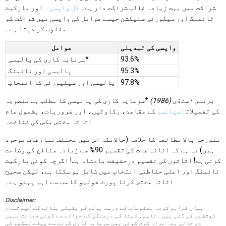
شراکت میں بہت زیادہ غالب شراکت دار ہے۔
کل واپسی۔
اور مارکیٹ
ٹائمنگ اور سیکورٹی سلیکشن جیسے عوامل کی واپسی میں شراکت کو
مغلوب کر دیتا ہے۔
واپسی کی تبدیلی
عوامل
93.6%
سرمایہ کاری کی پالیسی*
95.3%
پالیسی اور ٹائمنگ
97.8%
پالیسی اور سیکیورٹی کا انتخاب
برنسن اسٹڈی (1986)
*سرمایہ کاری کی پالیسی کا مطلب ہے منصوبہ
کی تفصیلات
اسپانسر
کے مقاصد، رکاوٹیں، اور ضروریات، بشمول عام
اثاثہ مختص مکس کی شناخت۔
مندرجہ بالا مطالعہ کا خلاصہ (حالانکہ اس میں مختلف تنازعات موجود
ہیں) یہ ہے کہ اثاثہ جات کی تقسیم 90% سے زیادہ منافع کی وضاحت
کرتی ہے! اثاثوں کی تقسیم درحقیقت بادشاہ ہے! اگرچہ کوئی مارکیٹ
ٹائمنگ اور اعلیٰ حفاظتی انتخاب میں شامل ہو سکتا ہے، لیکن صحیح
اثاثہ مختص کرنا پورٹ فولیو کا سب سے اہم پہلو ہے۔
Disclaimer:
یہاں فراہم کردہ معلومات کے درست ہونے کو یقینی بنانے کے لیے تمام
کوششیں کی گئی ہیں۔ تاہم، ڈیٹا کی درستگی کے حوالے سے کوئی ضمانت نہیں
دی جاتی ہے۔ براہ کرم کوئی بھی سرمایہ کاری کرنے سے پہلے اسکیم کی