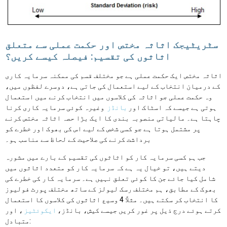
سٹریٹیجک اثاثہ مختص اور حکمت عملی سے متعلق
اثاثوں کی تقسیم: فیصلہ کیسے کریں؟
اثاثہ مختص ایک حکمت عملی ہے جو مختلف قسم کی ممکنہ سرمایہ کاری
کے درمیان انتخاب کے لیے استعمال کی جاتی ہے، دوسرے لفظوں میں،
وہ حکمت عملی جو اثاثہ کی کلاسوں میں انتخاب کرنے میں استعمال
ہوتی ہے جیسے کہ اسٹاک اور
بانڈز
وغیرہ کوئی سرمایہ کاری کرنا
چاہتا ہے۔ مالیاتی منصوبہ بندی کا ایک بڑا حصہ اثاثہ مختص کرنے
پر مشتمل ہوتا ہے جو کسی شخص کے لیے اس کی بھوک اور خطرے کو
برداشت کرنے کی صلاحیت کے لحاظ سے مناسب ہو۔
جب ہم کسی سرمایہ کار کو اثاثوں کی تقسیم کے بارے میں مشورہ
دیتے ہیں، تو خیال یہ ہے کہ سرمایہ کار کو متعدد اثاثوں میں
شامل کیا جائے جن کا کوئی تعلق نہیں ہے۔ سرمایہ کار کی خطرے کی
بھوک کے مطابق، ہم مختلف رسک لیولز کے ساتھ مختلف پورٹ فولیوز
کا انتخاب کر سکتے ہیں۔ مثلاً 4 وسیع اثاثوں کی کلاسوں کا استعمال
کرتے ہوئے درج ذیل پر غور کریں جیسے کیش، بانڈز،
ایکوئٹیز
، اور
متبادل: