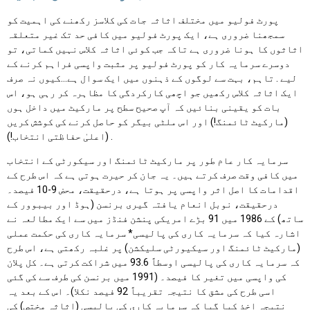
پورٹ فولیو میں مختلف اثاثہ جات کی کلاسز رکھنے کی اہمیت کو
سمجھنا ضروری ہے، ایک پورٹ فولیو میں کافی حد تک غیر متعلقہ
اثاثوں کا ہونا ضروری ہے تاکہ جب کوئی اثاثہ کلاس نہیں کماتی، تو
دوسرے سرمایہ کار کو پورٹ فولیو پر مثبت واپسی فراہم کرنے کے
لیے . تاہم، بہت سے لوگوں کے ذہنوں میں ایک سوال ہے…کیوں نہ صرف
ایک اثاثہ کلاس رکھیں جو اچھی کارکردگی کا مظاہرہ کر رہی ہو، اس
بات کو یقینی بنائیں کہ آپ صحیح سطح پر مارکیٹ میں داخل ہوں
(مارکیٹ ٹائمنگ!) اور اس ملٹی بیگر کو حاصل کرنے کی کوشش کریں
(اعلیٰ حفاظتی انتخاب!) .
سرمایہ کار عام طور پر مارکیٹ ٹائمنگ اور سیکورٹی کے انتخاب
میں کافی وقت صرف کرتے ہیں۔ یہ جان کر حیرت ہوتی ہے کہ اس طرح کے
اقدامات کا اصل اثر واپسی پر ہوتا ہے، درحقیقت، محض 9-10 فیصد۔
درحقیقت، نوبل انعام یافتہ گیری برنسن (ہوڈ اور بیبوور کے
ساتھ) کے 1986 میں 91 بڑے امریکی پنشن فنڈز میں سے ایک مطالعہ نے
اشارہ کیا کہ سرمایہ کاری کی پالیسی* سرمایہ کاری کی حکمت عملی
(مارکیٹ ٹائمنگ اور سیکیورٹی سلیکشن) پر غلبہ رکھتی ہے، اس طرح
کہ سرمایہ کاری کی پالیسی اوسطاً 93.6 میں شراکت کرتی ہے۔ کل پلان
کی واپسی میں تغیر کا فیصد۔ (1991 میں برنسن کی طرف سے کی گئی
اسی طرح کی مشق کا نتیجہ تقریباً 92 فیصد نکلا)۔ اس کے بعد یہ
نتیجہ اخذ کیا گیا کہ سرمایہ کاری کی پالیسی (اثاثہ مختص) کی