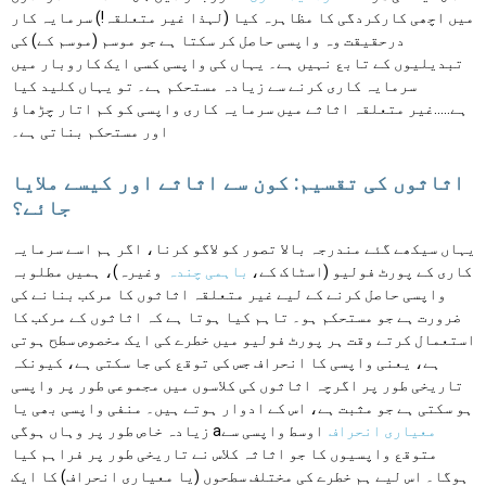
میں اچھی کارکردگی کا مظاہرہ کیا (لہذا غیر متعلقہ!) سرمایہ کار
درحقیقت وہ واپسی حاصل کر سکتا ہے جو موسم (موسم کے) کی
تبدیلیوں کے تابع نہیں ہے۔ یہاں کی واپسی کسی ایک کاروبار میں
سرمایہ کاری کرنے سے زیادہ مستحکم ہے۔ تو یہاں کلید کیا
ہے…..غیر متعلقہ اثاثے میں سرمایہ کاری واپسی کو کم اتار چڑھاؤ
اور مستحکم بناتی ہے۔
اثاثوں کی تقسیم: کون سے اثاثے اور کیسے ملایا
جائے؟
یہاں سیکھے گئے مندرجہ بالا تصور کو لاگو کرنا، اگر ہم اسے سرمایہ
کاری کے پورٹ فولیو (اسٹاک کے،
باہمی چندہ
وغیرہ)، ہمیں مطلوبہ
واپسی حاصل کرنے کے لیے غیر متعلقہ اثاثوں کا مرکب بنانے کی
ضرورت ہے جو مستحکم ہو۔ تاہم کیا ہوتا ہے کہ اثاثوں کے مرکب کا
استعمال کرتے وقت ہر پورٹ فولیو میں خطرے کی ایک مخصوص سطح ہوتی
ہے، یعنی واپسی کا انحراف جس کی توقع کی جا سکتی ہے، کیونکہ
تاریخی طور پر اگرچہ اثاثوں کی کلاسوں میں مجموعی طور پر واپسی
ہو سکتی ہے جو مثبت ہے، اس کے ادوار ہوتے ہیں۔ منفی واپسی بھی یا
معیاری انحراف
اوسط واپسی سے
زیادہ خاص طور پر وہاں ہوگی a
متوقع واپسیوں کا جو اثاثہ کلاس نے تاریخی طور پر فراہم کیا
ہوگا۔ اس لیے ہم خطرے کی مختلف سطحوں (یا معیاری انحراف) کا ایک