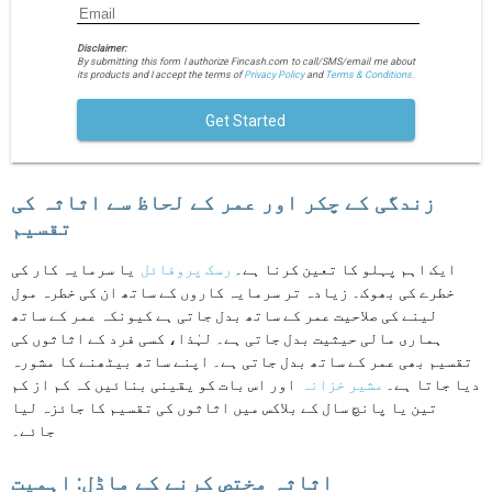
Disclaimer:
By submitting this form I authorize Fincash.com to call/SMS/email me about
its products and I accept the terms of
Privacy Policy
and
Terms & Conditions.
Get Started
زندگی کے چکر اور عمر کے لحاظ سے اثاثہ کی
تقسیم
ایک اہم پہلو کا تعین کرنا ہے۔
رسک پروفائل
یا سرمایہ کار کی
خطرے کی بھوک۔ زیادہ تر سرمایہ کاروں کے ساتھ ان کی خطرہ مول
لینے کی صلاحیت عمر کے ساتھ بدل جاتی ہے کیونکہ عمر کے ساتھ
ہماری مالی حیثیت بدل جاتی ہے۔ لہٰذا، کسی فرد کے اثاثوں کی
تقسیم بھی عمر کے ساتھ بدل جاتی ہے۔ اپنے ساتھ بیٹھنے کا مشورہ
دیا جاتا ہے۔
مشیر خزانہ
اور اس بات کو یقینی بنائیں کہ کم از کم
تین یا پانچ سال کے بلاکس میں اثاثوں کی تقسیم کا جائزہ لیا
جائے۔
اثاثہ مختص کرنے کے ماڈل: اہمیت