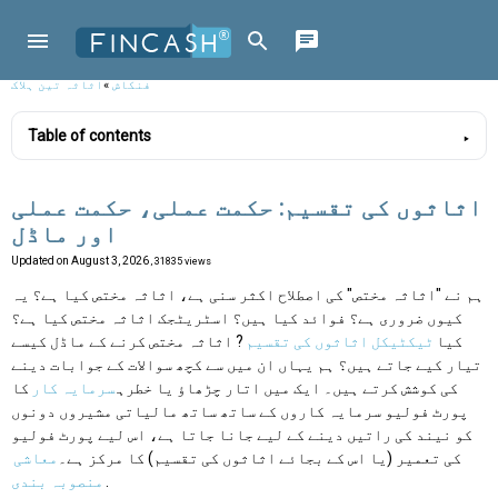
فنکاش
»
اثاثہ تین ہلاک
Table of contents
اثاثوں کی تقسیم: حکمت عملی، حکمت عملی
اور ماڈل
Updated on
August 3, 2026
, 31835 views
ہم نے "اثاثہ مختص" کی اصطلاح اکثر سنی ہے، اثاثہ مختص کیا ہے؟ یہ
کیوں ضروری ہے؟ فوائد کیا ہیں؟ اسٹریٹجک اثاثہ مختص کیا ہے؟
کیا
ٹیکٹیکل اثاثوں کی تقسیم
? اثاثہ مختص کرنے کے ماڈل کیسے
تیار کیے جاتے ہیں؟ ہم یہاں ان میں سے کچھ سوالات کے جوابات دینے
کی کوشش کرتے ہیں۔ ایک میں اتار چڑھاؤ یا خطرہ
سرمایہ کار
کا
پورٹ فولیو سرمایہ کاروں کے ساتھ ساتھ مالیاتی مشیروں دونوں
کو نیند کی راتیں دینے کے لیے جانا جاتا ہے، اس لیے پورٹ فولیو
کی تعمیر (یا اس کے بجائے اثاثوں کی تقسیم) کا مرکز ہے۔
معاشی
.
منصوبہ بندی