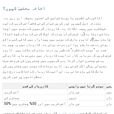
اثاثہ مختص: کیوں؟
اثاثوں کی تقسیم یا پورٹ فولیو کی تعمیر ہمیشہ اہم رہی ہے۔
مندرجہ ذیل کیس پر غور کریں جہاں کوئی شخص آئس کریم کے لیے
فیکٹری میں پیسہ لگاتا ہے۔ کاروبار گرمیوں کے موسم میں اچھا
منافع دیتا ہے (یہ فرض کرتے ہوئے کہ لوگ گرمی کے بدلے کچھ ٹھنڈا
چاہتے ہیں!)، تاہم، بارش کے موسم میں پیداوار میں کافی کمی واقع
ہوتی ہے جب بارش، ہوا اور سردی ہوتی ہے۔ کاروبار میں وہ چیز ہے
جسے ہم "موسم کے خطرے" کے طور پر درجہ بندی کر سکتے ہیں۔ تاہم،
فرض کریں کہ سرمایہ کار نے ایسے کاروبار میں بھی سرمایہ کاری کی
ہے جو چھتری تیار کرتا ہے، گرمیوں میں چھتریوں کی فروخت صرف
معمولی ہوگی اگر کوئی ہو... تاہم برسات کے موسم میں چھتریوں کی
مانگ کافی بڑھ جاتی ہے۔ تو آئیے کاروبار کے لحاظ سے درج ذیل
منظرناموں پر غور کریں:
اپسی
موسم گرما میں واپسی
کاروبار کی قسم
ہیں
جی ہاں
آئس کریم
 ہاں
نہیں
چھتری کی
 ہاں
جی ہاں
50% آئس کریم میں اور 50% چھتری میں
اس لیے کی طرف سے
سرمایہ کاری
کاروبار میں جس نے مختلف موسموں