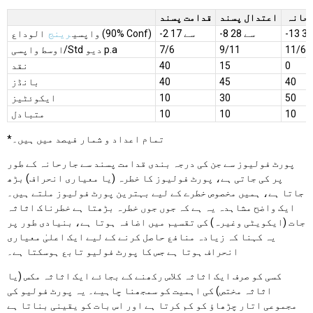
حانہ
اعتدال پسند
قدامت پسند
-8 سے 28
-2 سے 17
الوداع (90% Conf)
واپسی
رینج
11/6
9/11
7/6
اوسط واپسی/Std دیو p.a
0
15
40
نقد
40
45
40
بانڈز
50
30
10
ایکوئٹیز
10
10
10
متبادل
*تمام اعداد و شمار فیصد میں ہیں۔
پورٹ فولیوز سے جن کی درجہ بندی قدامت پسند سے جارحانہ کے طور
پر کی جاتی ہے، پورٹ فولیوز کا خطرہ (یا معیاری انحراف) بڑھ
جاتا ہے، ہمیں مخصوص خطرے کے لیے بہترین پورٹ فولیوز ملتے ہیں۔
ایک واضح مشاہدہ یہ ہے کہ جوں جوں خطرہ بڑھتا ہے خطرناک اثاثہ
جات (ایکویٹی وغیرہ) کی تقسیم میں اضافہ ہوتا ہے، بنیادی طور پر
یہ کہنا کہ زیادہ منافع حاصل کرنے کے لیے ایک اعلیٰ معیاری
انحراف ہوتا ہے جس کا پورٹ فولیو تابع ہوسکتا ہے۔
کسی کو صرف ایک اثاثہ کلاس رکھنے کے بجائے ایک اثاثہ مکس (یا
اثاثہ مختص) کی اہمیت کو سمجھنا چاہیے۔ یہ پورٹ فولیو کی
مجموعی اتار چڑھاؤ کو کم کرتا ہے اور اس بات کو یقینی بناتا ہے