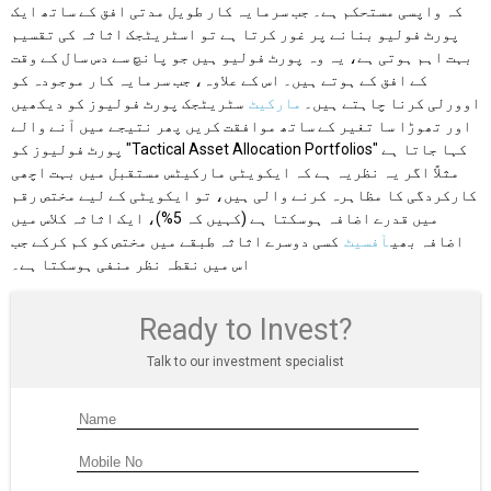
کہ واپسی مستحکم ہے۔ جب سرمایہ کار طویل مدتی افق کے ساتھ ایک
پورٹ فولیو بنانے پر غور کرتا ہے تو اسٹریٹجک اثاثہ کی تقسیم
بہت اہم ہوتی ہے، یہ وہ پورٹ فولیو ہیں جو پانچ سے دس سال کے وقت
کے افق کے ہوتے ہیں۔ اس کے علاوہ، جب سرمایہ کار موجودہ کو
اوورلی کرنا چاہتے ہیں۔
مارکیٹ
سٹریٹجک پورٹ فولیوز کو دیکھیں
اور تھوڑا سا تغیر کے ساتھ موافقت کریں پھر نتیجے میں آنے والے
پورٹ فولیوز کو "Tactical Asset Allocation Portfolios" کہا جاتا ہے
مثلاً اگر یہ نظریہ ہے کہ ایکویٹی مارکیٹس مستقبل میں بہت اچھی
کارکردگی کا مظاہرہ کرنے والی ہیں، تو ایکویٹی کے لیے مختص رقم
میں قدرے اضافہ ہوسکتا ہے (کہیں کہ 5%)، ایک اثاثہ کلاس میں
اضافہ بھی
آفسیٹ
کسی دوسرے اثاثہ طبقے میں مختص کو کم کرکے جب
اس میں نقطہ نظر منفی ہوسکتا ہے۔
Ready to Invest?
Talk to our investment specialist