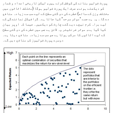
پورٹ فولیو بنانے کی کوشش کرتے ہیں، لیکن تاریخی اعداد و شمار
کو دیکھتے ہوئے، صرف ایک پورٹ فولیو ہوگا (مختلف اثاثوں میں
مختلف وزن کے ساتھ) خطرے کی دی گئی سطح کے لیے سب سے زیادہ منافع
دے گا… یہ ہے جسے "موثر سرحد" کہا جاتا ہے۔ گرافیکل نمائندگی کے
لیے براہ کرم نیچے دیے گئے چارٹ کو دیکھیں۔ جیسا کہ اوپر بیان
کیا گیا ہے، موثر فرنٹیئر وہ لائن ہے جس میں خطرے کی دی گئی سطح
کے لیے اثاثوں کا مرکب ہوتا ہے جو سب سے زیادہ منافع دیتا ہے۔
دوسرے پورٹ فولیوز کم منافع دیں گے۔