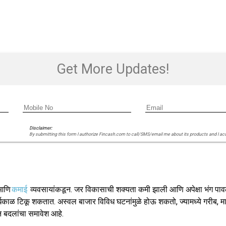
Get More Updates!
Disclaimer:
By submitting this form I authorize Fincash.com to call/SMS/email me about its products and I ac
णि
कमाई
व्यवसायांकडून. जर विकासाची शक्यता कमी झाली आणि अपेक्षा भंग पाव
्घकाळ टिकू शकतात. अस्वल बाजार विविध घटनांमुळे होऊ शकतो, ज्यामध्ये गरीब, मागे 
ान बदलांचा समावेश आहे.