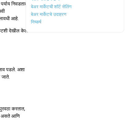
ा पर्याय निवडतात,
बेअर मार्केटची शॉर्ट सेलिंग
भवी
बेअर मार्केटचे उदाहरण
लावधी आहे.
निष्कर्ष
र्केटशी देखील केली
नाव पडले. अशा
 जाते.
े पुरवठा करतात,
स्त असते आणि