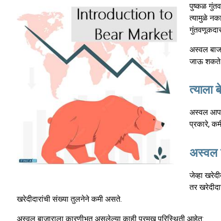
पुष्कळ गुंत
त्यामुळे नक
गुंतवणूकदा
अस्वल बाजा
जाऊ शकते ज
त्याला 
अस्वल आपल
प्रकारे, क
अस्वल 
जेव्हा खरेद
तर खरेदीदा
खरेदीदारांची संख्या तुलनेने कमी असते.
अस्वल बाजाराला कारणीभूत असलेल्या काही प्रमुख परिस्थिती आहेत: