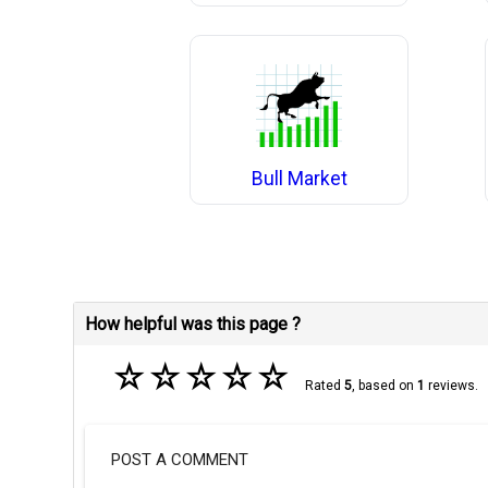
Bull Market
How helpful was this page ?
☆
☆
☆
☆
☆
Rated
5
, based on
1
reviews.
POST A COMMENT