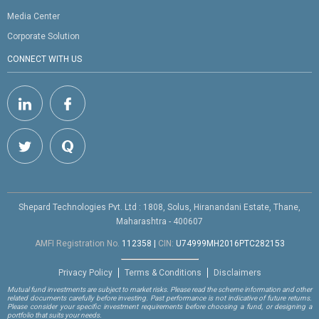
Media Center
Corporate Solution
CONNECT WITH US
Shepard Technologies Pvt. Ltd : 1808, Solus, Hiranandani Estate, Thane,
Maharashtra - 400607
AMFI Registration No.
112358
|
CIN:
U74999MH2016PTC282153
Privacy Policy
Terms & Conditions
Disclaimers
Mutual fund investments are subject to market risks. Please read the scheme information and other
related documents carefully before investing. Past performance is not indicative of future returns.
Please consider your specific investment requirements before choosing a fund, or designing a
portfolio that suits your needs.