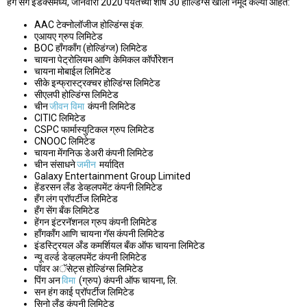
हँग सेंग इंडेक्समध्ये, जानेवारी 2020 पर्यंतच्या शीर्ष 30 होल्डिंग्स खाली नमूद केल्या आहेत:
AAC टेक्नोलॉजीज होल्डिंग्स इंक.
एआयए ग्रुप लिमिटेड
BOC हाँगकाँग (होल्डिंग्ज) लिमिटेड
चायना पेट्रोलियम आणि केमिकल कॉर्पोरेशन
चायना मोबाईल लिमिटेड
सीके इन्फ्रास्ट्रक्चर होल्डिंग्स लिमिटेड
सीएलपी होल्डिंग्स लिमिटेड
चीन
जीवन विमा
कंपनी लिमिटेड
CITIC लिमिटेड
CSPC फार्मास्युटिकल ग्रुप लिमिटेड
CNOOC लिमिटेड
चायना मेंगनिऊ डेअरी कंपनी लिमिटेड
चीन संसाधने
जमीन
मर्यादित
Galaxy Entertainment Group Limited
हेंडरसन लँड डेव्हलपमेंट कंपनी लिमिटेड
हँग लंग प्रॉपर्टीज लिमिटेड
हँग सेंग बँक लिमिटेड
हेंगन इंटरनॅशनल ग्रुप कंपनी लिमिटेड
हाँगकाँग आणि चायना गॅस कंपनी लिमिटेड
इंडस्ट्रियल अँड कमर्शियल बँक ऑफ चायना लिमिटेड
न्यू वर्ल्ड डेव्हलपमेंट कंपनी लिमिटेड
पॉवर अॅसेट्स होल्डिंग्स लिमिटेड
पिंग अन
विमा
(ग्रुप) कंपनी ऑफ चायना, लि.
सन हंग काई प्रॉपर्टीज लिमिटेड
सिनो लँड कंपनी लिमिटेड