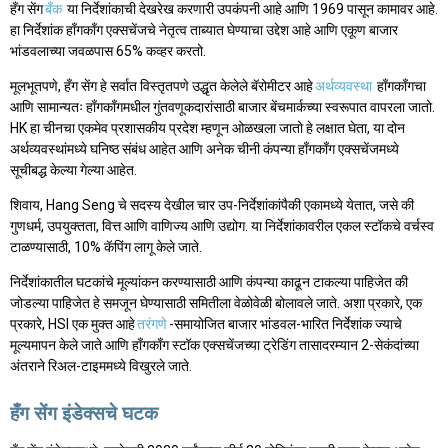
हँग सेंग
बँक
या निर्देशांकाची देखरेख करणारी उपकंपनी आहे आणि 1969 पासून कामावर आहे.
हा निर्देशांक हाँगकाँग एक्सचेंजचे नेतृत्व ताब्यात घेण्याचा उद्देश आहे आणि एकूण बाजार
भांडवलाच्या जवळपास 65% कव्हर करतो.
मूलभूतपणे, हँग सेंग हे सर्वात विस्तृतपणे उद्धृत केलेले बॅरोमीटर आहे
अर्थव्यवस्था
हाँगकाँगचा
आणि सामान्यतः हाँगकाँगमधील गुंतवणूकदारांसाठी बाजार बेंचमार्कच्या स्वरूपात वापरला जातो.
HK हा चीनचा एकमेव प्रशासकीय प्रदेश म्हणून ओळखला जातो हे लक्षात घेता, या दोन
अर्थव्यवस्थांमध्ये घनिष्ठ संबंध आहेत आणि अनेक चीनी कंपन्या हाँगकाँग एक्सचेंजमध्ये
सूचीबद्ध केल्या गेल्या आहेत.
शिवाय, Hang Seng चे सदस्य देखील चार उप-निर्देशांकांपैकी एकामध्ये येतात, जसे की
गुणधर्म, उपयुक्तता, वित्त आणि वाणिज्य आणि उद्योग. या निर्देशांकावरील एकल स्टॉकचे वर्चस्व
टाळण्यासाठी, 10% कॅपिंग लागू केले जाते.
निर्देशांकातील घटकांचे मूल्यांकन करण्यासाठी आणि कंपन्या काढून टाकल्या पाहिजेत की
जोडल्या पाहिजेत हे समजून घेण्यासाठी समितीला वेळोवेळी बोलावले जाते. अशा प्रकारे, एक
प्रकारे, HSI एक मुक्त आहे
तरंगणे
-समायोजित बाजार भांडवल-भारित निर्देशांक ज्याचे
मूल्यमापन केले जाते आणि हाँगकाँग स्टॉक एक्सचेंजच्या ट्रेडिंग तासादरम्यान 2-सेकंदांच्या
अंतराने रिअल-टाइममध्ये विखुरले जाते.
हँग सेंग इंडेक्सचे घटक