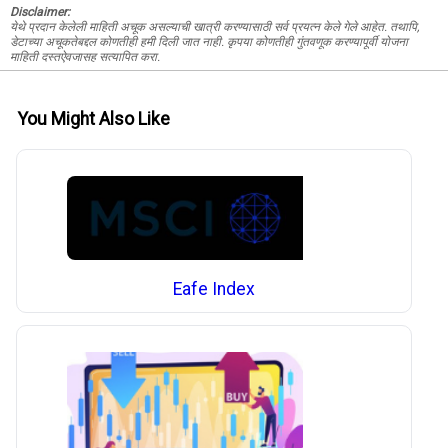
Disclaimer:
येथे प्रदान केलेली माहिती अचूक असल्याची खात्री करण्यासाठी सर्व प्रयत्न केले गेले आहेत. तथापि,
डेटाच्या अचूकतेबद्दल कोणतीही हमी दिली जात नाही. कृपया कोणतीही गुंतवणूक करण्यापूर्वी योजना
माहिती दस्तऐवजासह सत्यापित करा.
You Might Also Like
Eafe Index