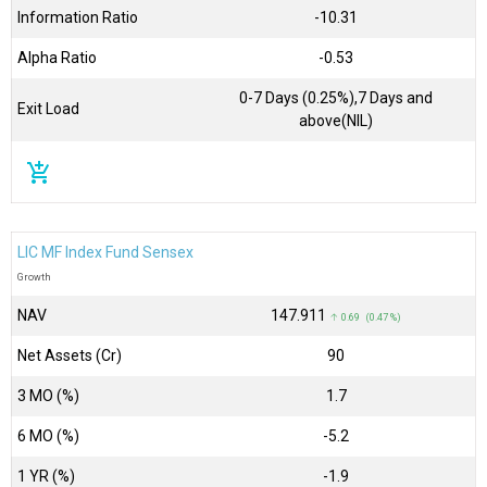
Information Ratio
-10.31
Alpha Ratio
-0.53
0-7 Days (0.25%),7 Days and
Exit Load
above(NIL)
add_shopping_cart
LIC MF Index Fund Sensex
Growth
NAV
₹147.911
↑ 0.69 (0.47 %)
Net Assets (Cr)
₹90
3 MO (%)
1.7
6 MO (%)
-5.2
1 YR (%)
-1.9