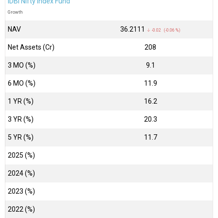
IDBI Nifty Index Fund
Growth
NAV
₹36.2111
↓ -0.02 (-0.06 %)
Net Assets (Cr)
₹208
3 MO (%)
9.1
6 MO (%)
11.9
1 YR (%)
16.2
3 YR (%)
20.3
5 YR (%)
11.7
2025 (%)
2024 (%)
2023 (%)
2022 (%)