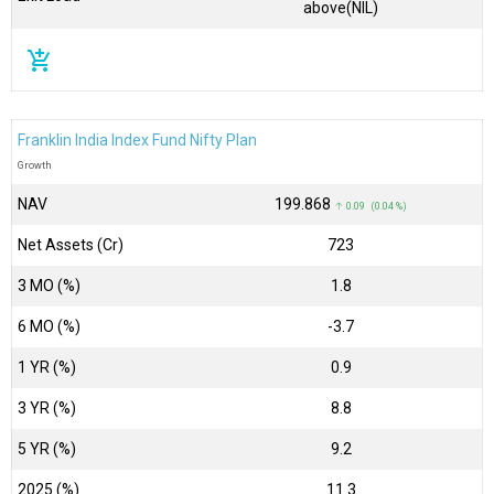
above(NIL)
add_shopping_cart
Franklin India Index Fund Nifty Plan
Growth
NAV
₹199.868
↑ 0.09 (0.04 %)
Net Assets (Cr)
₹723
3 MO (%)
1.8
6 MO (%)
-3.7
1 YR (%)
0.9
3 YR (%)
8.8
5 YR (%)
9.2
2025 (%)
11.3