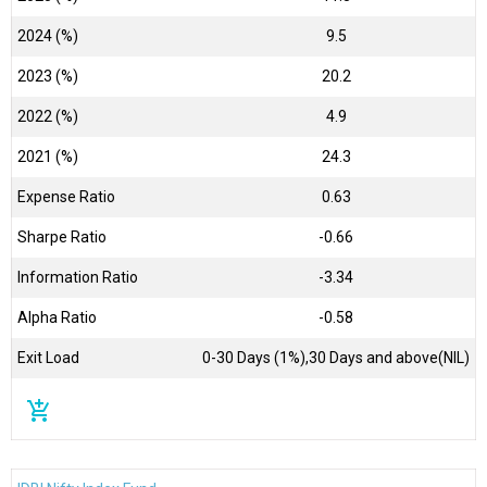
2024 (%)
9.5
2023 (%)
20.2
2022 (%)
4.9
2021 (%)
24.3
Expense Ratio
0.63
Sharpe Ratio
-0.66
Information Ratio
-3.34
Alpha Ratio
-0.58
Exit Load
0-30 Days (1%),30 Days and above(NIL)
add_shopping_cart