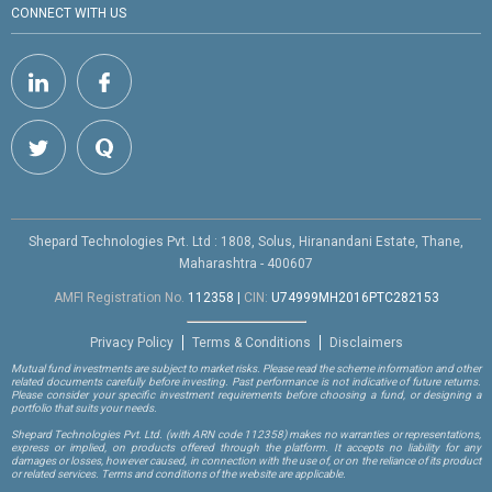
CONNECT WITH US
Shepard Technologies Pvt. Ltd : 1808, Solus, Hiranandani Estate, Thane,
Maharashtra - 400607
AMFI Registration No.
112358
|
CIN:
U74999MH2016PTC282153
Privacy Policy
Terms & Conditions
Disclaimers
Mutual fund investments are subject to market risks. Please read the scheme information and other
related documents carefully before investing. Past performance is not indicative of future returns.
Please consider your specific investment requirements before choosing a fund, or designing a
portfolio that suits your needs.
Shepard Technologies Pvt. Ltd.
(with ARN code 112358)
makes no warranties or representations,
express or implied, on products offered through the platform. It accepts no liability for any
damages or losses, however caused, in connection with the use of, or on the reliance of its product
or related services. Terms and conditions of the website are applicable.