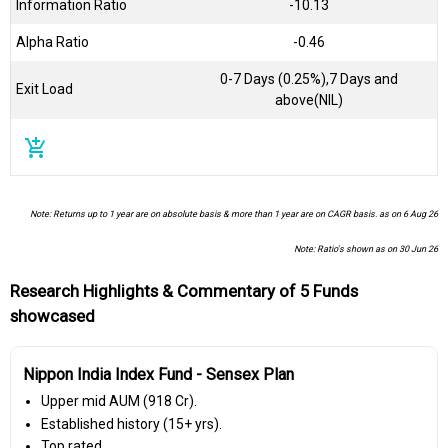
Information Ratio
-10.13
Alpha Ratio
-0.46
0-7 Days (0.25%),7 Days and
Exit Load
above(NIL)
add_shopping_cart
Note: Returns up to 1 year are on absolute basis & more than 1 year are on CAGR basis. as on 6 Aug 26
Note: Ratio's shown as on 30 Jun 26
Research Highlights & Commentary of 5 Funds
showcased
Nippon India Index Fund - Sensex Plan
Upper mid AUM (₹918 Cr).
Established history (15+ yrs).
Top rated.