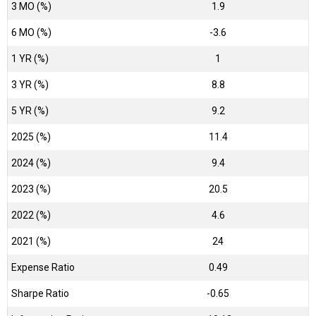
3 MO (%)
1.9
6 MO (%)
-3.6
1 YR (%)
1
3 YR (%)
8.8
5 YR (%)
9.2
2025 (%)
11.4
2024 (%)
9.4
2023 (%)
20.5
2022 (%)
4.6
2021 (%)
24
Expense Ratio
0.49
Sharpe Ratio
-0.65