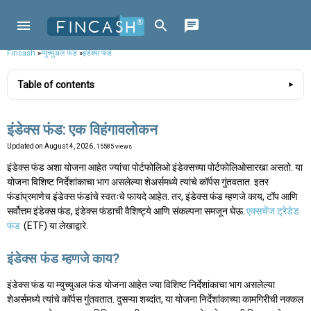
Fincash
»
म्युच्युअल फंड
»
इंडेक्स फंड
Table of contents
इंडेक्स फंड: एक विहंगावलोकन
Updated on
August 4, 2026
, 15585 views
इंडेक्स फंड अशा योजना आहेत ज्यांचा पोर्टफोलिओ इंडेक्सच्या पोर्टफोलिओसारखा असतो. या
योजना विशिष्ट निर्देशांकाचा भाग असलेल्या शेअर्समध्ये त्यांचे कॉर्पस गुंतवतात. इतर
फंडांप्रमाणेच इंडेक्स फंडांचे स्वतःचे फायदे आहेत. तर, इंडेक्स फंड म्हणजे काय, टॉप आणि
सर्वोत्तम इंडेक्स फंड, इंडेक्स फंडाची वैशिष्ट्ये आणि संकल्पना समजून घेऊ.
एक्सचेंज ट्रेडेड
फंड
(ETF) या लेखाद्वारे.
इंडेक्स फंड म्हणजे काय?
इंडेक्स फंड या म्युच्युअल फंड योजना आहेत ज्या विशिष्ट निर्देशांकाचा भाग असलेल्या
शेअर्समध्ये त्यांचे कॉर्पस गुंतवतात. दुसऱ्या शब्दांत, या योजना निर्देशांकाच्या कामगिरीची नक्कल