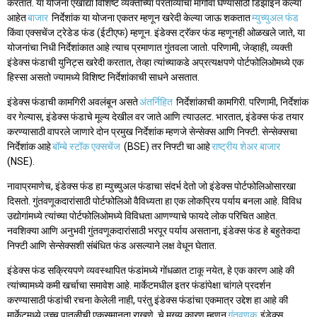
करतात. या योजना एखाद्या विशिष्ट व्यक्तीच्या परताव्याचा मागोवा घेण्यासाठी डिझाइन केल्या
आहेत
बाजार
निर्देशांक या योजना एकतर म्हणून खरेदी केल्या जाऊ शकतात
म्युच्युअल फंड
किंवा एक्सचेंज ट्रेडेड फंड (ईटीएफ) म्हणून. इंडेक्स ट्रॅकर फंड म्हणूनही ओळखले जाते, या
योजनांचा निधी निर्देशांकात आहे त्याच प्रमाणात गुंतवला जातो. परिणामी, जेव्हाही, व्यक्ती
इंडेक्स फंडाची युनिट्स खरेदी करतात, तेव्हा त्यांच्याकडे अप्रत्यक्षपणे पोर्टफोलिओमध्ये एक
हिस्सा असतो ज्यामध्ये विशिष्ट निर्देशांकाची साधने असतात.
इंडेक्स फंडाची कामगिरी अवलंबून असते
अंतर्निहित
निर्देशांकाची कामगिरी. परिणामी, निर्देशांक
वर गेल्यास, इंडेक्स फंडाचे मूल्य देखील वर जाते आणि त्याउलट. भारतात, इंडेक्स फंड तयार
करण्यासाठी वापरले जाणारे दोन प्रमुख निर्देशांक म्हणजे सेन्सेक्स आणि निफ्टी. सेन्सेक्सचा
निर्देशांक आहे
बॉम्बे स्टॉक एक्सचेंज
(BSE) तर निफ्टी चा आहे
राष्ट्रीय शेअर बाजार
(NSE).
नावाप्रमाणेच, इंडेक्स फंड हा म्युच्युअल फंडाचा संदर्भ देतो जो इंडेक्स पोर्टफोलिओसारखा
दिसतो. गुंतवणूकदारांसाठी पोर्टफोलिओ वैविध्यता हा एक लोकप्रिय पर्याय बनला आहे. विविध
उद्योगांमध्ये त्यांच्या पोर्टफोलिओमध्ये विविधता आणण्याचे फायदे लोक परिचित आहेत.
नवशिक्या आणि अनुभवी गुंतवणूकदारांसाठी भरपूर पर्याय असताना, इंडेक्स फंड हे बहुतेकदा
निफ्टी आणि सेन्सेक्सशी संबंधित फंड असल्याने लक्ष वेधून घेतात.
इंडेक्स फंड सक्रियपणे व्यवस्थापित फंडांमध्ये गोंधळात टाकू नयेत, हे एक कारण आहे की
त्यांच्यामध्ये कमी खर्चाचा समावेश आहे. मार्केटमधील इतर फंडांपेक्षा चांगले प्रदर्शन
करण्यासाठी फंडांची रचना केलेली नाही, परंतु इंडेक्स फंडांचा एकमात्र उद्देश हा आहे की
मार्केटमध्ये उच्च पातळीची एकसमानता राखणे. चे मुख्य कारण म्हणून
गुंतवणूक
इंडेक्स