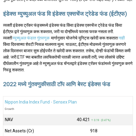
इंडेक्स म्युच्युअल फंड वि इंडेक्स एक्सचेंज ट्रेडेड फंड (ईटीएफ)
व्यक्ती इंडेक्स ट्रॅकर फंड्समध्ये इंडेक्स फंड किंवा इंडेक्स एक्स्चेंज ट्रेडेड फंड किंवा
ईटीएफ द्वारे गुंतवणूक करू शकतात, जरी या दोन्हींमध्ये फारसा फरक नसला तरी.
व्यक्ती
म्युच्युअल फंडात गुंतवणूक
मार्गानुसार योजनेचे युनिट्स खरेदी करू शकतात
नाही
किंवा दिवसाच्या शेवटी निव्वळ मालमत्ता मूल्य. याउलट, ईटीएफ मोडमध्ये गुंतवणूक करणारे
लोक दिवसभर बाजार सुरू होईपर्यंत ते खरेदी करू शकतात. तसेच, दोन्ही फंडांची किंमत कमी
आहे. जरी ETF च्या बाबतीत लवचिकतेची पातळी जास्त असली तरी, ज्या लोकांचे उद्दिष्ट
दीर्घकालीन गुंतवणूक आहे ते म्युच्युअल फंड चॅनलद्वारे इंडेक्स ट्रॅकर फंडांमध्ये गुंतवणूक करणे
निवडू शकतात.
2022 मध्ये गुंतवणुकीसाठी टॉप आणि बेस्ट इंडेक्स फंड
Nippon India Index Fund - Sensex Plan
Growth
NAV
₹40.421
↑ 0.19 (0.47 %)
Net Assets (Cr)
₹918