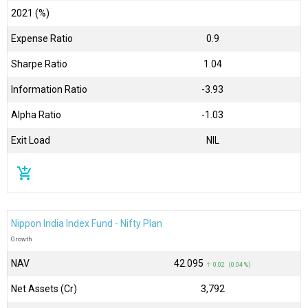
2021 (%)
Expense Ratio
0.9
Sharpe Ratio
1.04
Information Ratio
-3.93
Alpha Ratio
-1.03
Exit Load
NIL
add_shopping_cart
Nippon India Index Fund - Nifty Plan
Growth
NAV
₹42.095
↑ 0.02 (0.04 %)
Net Assets (Cr)
₹3,792