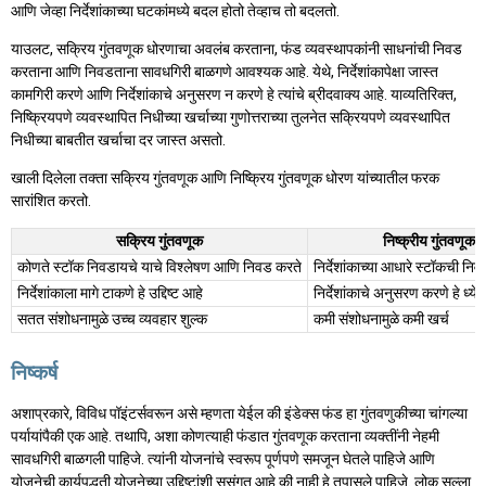
आणि जेव्हा निर्देशांकाच्या घटकांमध्ये बदल होतो तेव्हाच तो बदलतो.
याउलट, सक्रिय गुंतवणूक धोरणाचा अवलंब करताना, फंड व्यवस्थापकांनी साधनांची निवड
करताना आणि निवडताना सावधगिरी बाळगणे आवश्यक आहे. येथे, निर्देशांकापेक्षा जास्त
कामगिरी करणे आणि निर्देशांकाचे अनुसरण न करणे हे त्यांचे ब्रीदवाक्य आहे. याव्यतिरिक्त,
निष्क्रियपणे व्यवस्थापित निधीच्या खर्चाच्या गुणोत्तराच्या तुलनेत सक्रियपणे व्यवस्थापित
निधीच्या बाबतीत खर्चाचा दर जास्त असतो.
खाली दिलेला तक्ता सक्रिय गुंतवणूक आणि निष्क्रिय गुंतवणूक धोरण यांच्यातील फरक
सारांशित करतो.
सक्रिय गुंतवणूक
निष्क्रीय गुंतवणूक
कोणते स्टॉक निवडायचे याचे विश्लेषण आणि निवड करते
निर्देशांकाच्या आधारे स्टॉकची नि
निर्देशांकाला मागे टाकणे हे उद्दिष्ट आहे
निर्देशांकाचे अनुसरण करणे हे ध्ये
सतत संशोधनामुळे उच्च व्यवहार शुल्क
कमी संशोधनामुळे कमी खर्च
निष्कर्ष
अशाप्रकारे, विविध पॉइंटर्सवरून असे म्हणता येईल की इंडेक्स फंड हा गुंतवणुकीच्या चांगल्या
पर्यायांपैकी एक आहे. तथापि, अशा कोणत्याही फंडात गुंतवणूक करताना व्यक्तींनी नेहमी
सावधगिरी बाळगली पाहिजे. त्यांनी योजनांचे स्वरूप पूर्णपणे समजून घेतले पाहिजे आणि
योजनेची कार्यपद्धती योजनेच्या उद्दिष्टांशी सुसंगत आहे की नाही हे तपासले पाहिजे. लोक सल्ला