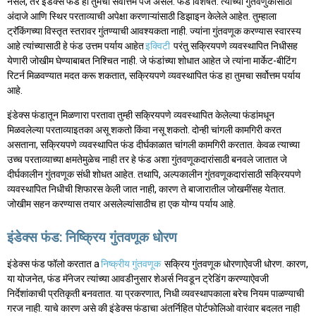
नसेल, तर इंडेक्स फंड ही तुमची सर्वोत्तम पैज असेल. फंड विशेषत: त्यांच्या गुंतवणुकीसाठी
अंदाजे आणि स्थिर परताव्याची अपेक्षा करणाऱ्यांसाठी डिझाइन केलेले आहेत. तुम्हाला
ट्रॅकिंगच्या विस्तृत स्तरावर गुंतण्याची आवश्यकता नाही. ज्यांना गुंतवणूक करण्यास स्वारस्य
आहे त्यांच्यासाठी हे फंड उत्तम पर्याय आहेत
इक्विटी
परंतु सक्रियपणे व्यवस्थापित निधीसह
येणारी जोखीम घेण्याबाबत निश्चित नाही. जे फंडांच्या शोधात आहेत जे त्यांना मार्केट-बीटिंग
रिटर्न मिळवण्यात मदत करू शकतात, सक्रियपणे व्यवस्थापित फंड हा तुमचा सर्वोत्तम पर्याय
आहे.
इंडेक्स फंडातून मिळणारा परतावा तुम्ही सक्रियपणे व्यवस्थापित केलेल्या फंडांमधून
मिळवलेल्या परताव्याइतका असू शकतो किंवा नसू शकतो. दोन्ही चांगली कामगिरी करत
असताना, सक्रियपणे व्यवस्थापित फंड दीर्घकाळात चांगली कामगिरी करतात. केवळ त्याच्या
उच्च परताव्याच्या क्षमतेमुळेच नाही तर हे फंड अशा गुंतवणूकदारांसाठी बनवले जातात जे
दीर्घकालीन गुंतवणूक संधी शोधत आहेत. तथापि, अल्पकालीन गुंतवणूकदारांसाठी सक्रियपणे
व्यवस्थापित निधीची शिफारस केली जात नाही, कारण ते बाजारातील जोखमींसह येतात.
जोखीम सहन करण्यास तयार असलेल्यांसाठीच हा एक योग्य पर्याय आहे.
इंडेक्स फंड: निष्क्रिय गुंतवणूक धोरण
इंडेक्स फंड फॉलो करतात a
निष्क्रीय गुंतवणूक
सक्रिय गुंतवणूक धोरणाऐवजी धोरण. कारण,
या योजनेत, फंड मॅनेजर त्यांच्या आवडीनुसार शेअर्स निवडून ट्रेडिंग करण्याऐवजी
निर्देशांकाची प्रतिकृती बनवतात. या प्रकरणात, निधी व्यवस्थापकाला बरेच नियम पाळण्याची
गरज नाही. याचे कारण असे की इंडेक्स फंडाचा अंतर्निहित पोर्टफोलिओ वारंवार बदलत नाही