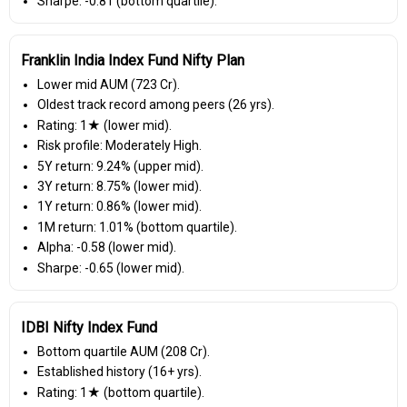
Sharpe: -0.81 (bottom quartile).
Franklin India Index Fund Nifty Plan
Lower mid AUM (₹723 Cr).
Oldest track record among peers (26 yrs).
Rating: 1★ (lower mid).
Risk profile: Moderately High.
5Y return: 9.24% (upper mid).
3Y return: 8.75% (lower mid).
1Y return: 0.86% (lower mid).
1M return: 1.01% (bottom quartile).
Alpha: -0.58 (lower mid).
Sharpe: -0.65 (lower mid).
IDBI Nifty Index Fund
Bottom quartile AUM (₹208 Cr).
Established history (16+ yrs).
Rating: 1★ (bottom quartile).