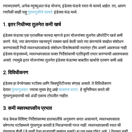
त्याचप्रमाणे, अनेक म्युच्युअल फंड योजना, इंडेक्स फंडचे स्वतःचे फायदे आहेत. तर, आपण
त्यापैकी काही पाहू
गुंतवणुकीचे फायदे
इंडेक्स फंड मध्ये.
1. इतर निधीच्या तुलनेत कमी खर्च
इंडेक्स फंडाचा एक प्राथमिक फायदा म्हणजे इतर योजनांच्या तुलनेत ऑपरेटिंग खर्च कमी
करणे. येथे, ज्या कंपन्यांवर महत्त्वपूर्ण रक्कम खर्च केली जाते त्या कंपन्यांचे सखोल संशोधन
करण्यासाठी निधी व्यवस्थापकांकडे संशोधन विश्लेषकांची स्वतंत्र टीम असणे आवश्यक नाही.
इंडेक्स फंड्समध्ये, व्यवस्थापकाला फक्त निर्देशांकाची प्रतिकृती तयार करण्याची आवश्यकता
असते. त्यामुळे इतर योजनांच्या तुलनेत इंडेक्स फंडाच्या बाबतीत खर्चाचे प्रमाण कमी आहे.
2. विविधीकरण
इंडेक्स हा वेगवेगळ्या स्टॉक्स आणि सिक्युरिटीजचा संग्रह असतो. ते विविधीकरण
देतात
गुंतवणूकदार
ज्याचा मुख्य हेतू आहे
मालमत्ता वाटप
. हे सुनिश्चित करते की
गुंतवणूकदाराची सर्व अंडी एकाच टोपलीत नाहीत.
3. कमी व्यवस्थापकीय प्रभाव
फंड केवळ विशिष्ट निर्देशांकाच्या हालचालींचे अनुसरण करत असल्याने, व्यवस्थापकाला
कोणत्या स्टॉकमध्ये गुंतवणूक करावी हे निवडण्याची गरज नाही. व्यवस्थापकाची स्वतःची
गुंतवणूक शैली (जे काही वेळा बाजाराशी सुसंगत नसते) हा एक प्लस पॉइंट आहे. ) रेंगाळत नाही.