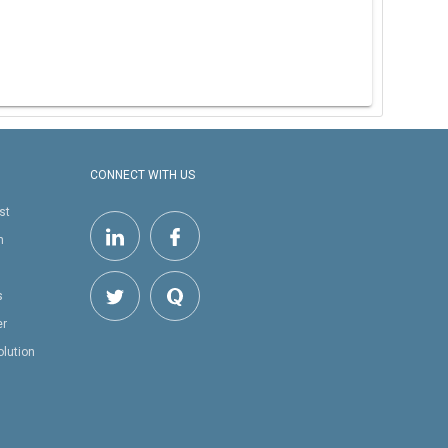
CONNECT WITH US
st
h
s
er
olution