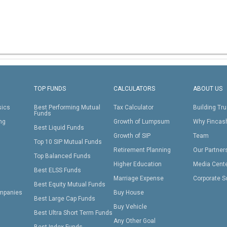
TOP FUNDS
CALCULATORS
ABOUT US
sics
Best Performing Mutual
Tax Calculator
Building Tru
Funds
ing
Growth of Lumpsum
Why Fincas
Best Liquid Funds
Growth of SIP
Team
Top 10 SIP Mutual Funds
Retirement Planning
Our Partner
Top Balanced Funds
Higher Education
Media Cent
Best ELSS Funds
Marriage Expense
Corporate S
Best Equity Mutual Funds
mpanies
Buy House
Best Large Cap Funds
Buy Vehicle
Best Ultra Short Term Funds
Any Other Goal
Best Index Funds