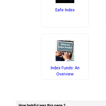
Eafe Index
Index Funds: An
Overview
How helpful was this page ?