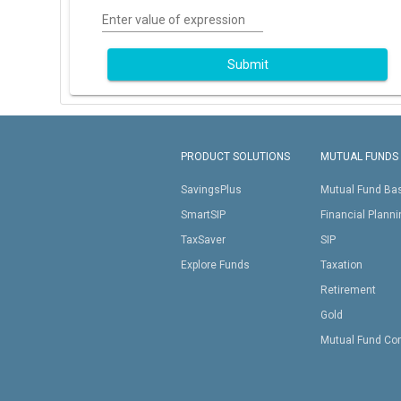
Enter value of expression
Submit
PRODUCT SOLUTIONS
MUTUAL FUNDS
SavingsPlus
Mutual Fund Ba
SmartSIP
Financial Plann
TaxSaver
SIP
Explore Funds
Taxation
Retirement
Gold
Mutual Fund Co