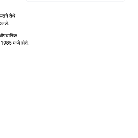
ऊसने तेथे
बदलले.
ा औपचारिक
 1985 मध्ये होते,