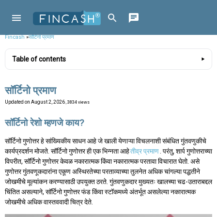
Fincash
»
सॉर्टिनो प्रमाण
Table of contents
सॉर्टिनो प्रमाण
Updated on
August 2, 2026
, 3834 views
सॉर्टिनो रेशो म्हणजे काय?
सॉर्टिनो गुणोत्तर हे सांख्यिकीय साधन आहे जे खाली येणाऱ्या विचलनाशी संबंधित गुंतवणुकीचे
कार्यप्रदर्शन मोजते. सॉर्टिनो गुणोत्तर ही एक भिन्नता आहे
तीव्र प्रमाण
. परंतु, शार्प गुणोत्तराच्या
विपरीत, सॉर्टिनो गुणोत्तर केवळ नकारात्मक किंवा नकारात्मक परतावा विचारात घेतो. असे
गुणोत्तर गुंतवणूकदारांना एकूण अस्थिरतेच्या परताव्याच्या तुलनेत अधिक चांगल्या पद्धतीने
जोखमीचे मूल्यांकन करण्यासाठी उपयुक्त ठरते. गुंतवणुकदार मुख्यतः खालच्या चढ-उताराबद्दल
चिंतित असल्याने, सॉर्टिनो गुणोत्तर फंड किंवा स्टॉकमध्ये अंतर्भूत असलेल्या नकारात्मक
जोखमीचे अधिक वास्तववादी चित्र देते.