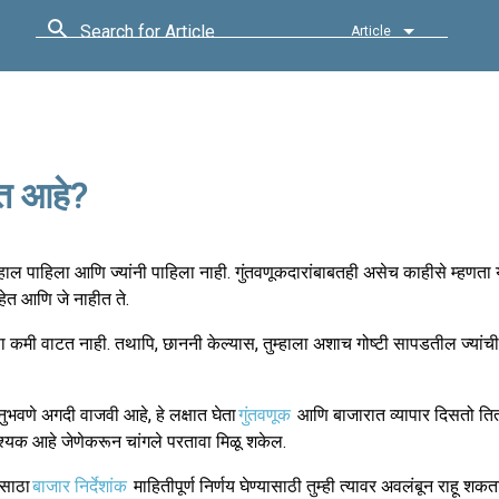
Search for Article
Article
्त आहे?
ाजमहाल पाहिला आणि ज्यांनी पाहिला नाही. गुंतवणूकदारांबाबतही असेच काहीसे म्हणता य
हेत आणि जे नाहीत ते.
क्षा कमी वाटत नाही. तथापि, छाननी केल्यास, तुम्हाला अशाच गोष्टी सापडतील ज्यांची 
ुभवणे अगदी वाजवी आहे, हे लक्षात घेता
गुंतवणूक
आणि बाजारात व्यापार दिसतो तितक
वश्यक आहे जेणेकरून चांगले परतावा मिळू शकेल.
 साठा
बाजार निर्देशांक
माहितीपूर्ण निर्णय घेण्यासाठी तुम्ही त्यावर अवलंबून राहू शकता