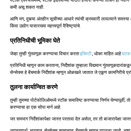
स्टॉक एक्स्चेंजमध्ये, स्टॉक इंडेक्सच्या यादीत हजारो कंपन्या शोधणे ही नवीन 
कमी असू शकत नाही.
आणि मग, दुसर्‍या अंतहीन सूचीच्या आधारे त्यांची क्रमवारी लावल्याने समस्या
किंवा उद्योग यासारख्या महत्त्वपूर्ण वैशिष्ट्यांचे.
प्रतिनिधीची भूमिका घेते
जेव्हा तुम्ही गुंतवणूक करण्याचा विचार करता
इक्विटी
, धोका माहित आहे
घटक
प्रतिनिधी म्हणून काम करताना, निर्देशांक तुम्हाला विद्यमान गुंतवणूकदारांकड
सेन्सेक्स हे बेंचमार्क निर्देशांक म्हणून ओळखले जातात जे एकूण कामगिरीचे प
तुलना कार्यान्वित करणे
तुम्ही तुमच्या पोर्टफोलिओमध्ये स्टॉक समाविष्ट करण्याचा निर्णय घेण्यापूर्वी,
करण्याचा हा एक सोपा मार्ग आहे.
जर समभाग निर्देशांकापेक्षा जास्त परतावा देत असेल, तर तो बाजारापेक्षा ज
उदाहरणार्थ, भारतात, सेन्सेक्स सामान्यत: बेंचमार्क म्हणून वापरला जातो. अशा