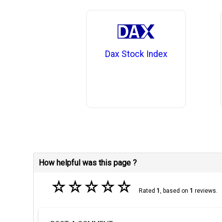
Dax Stock Index
How helpful was this page ?
☆
☆
☆
☆
☆
Rated
1
, based on
1
reviews.