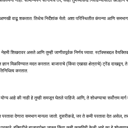
संकल्पना नाही. सामान्यपणे सांगायचे तर, जेव्हा तुमच्याकडे निवडण्यासाठी अंतहीन पर्
 आणखी वाढू शकतात. तिथेच निर्देशांक येतो. अशा परिस्थितीत कंपन्या आणि समभागांचे न
नेहमी शिखरावर असते आणि तुम्ही जाणीवपूर्वक निर्णय घ्यावा. स्टॉक्सबद्दल वैयक्तिक
ून ज्ञान मिळविण्यात मदत करतात. बाजाराचे (किंवा एखाद्या क्षेत्राचे) ट्रेंड दाखव
्रतिनिधित्व करतात.
 तो योग्य आहे की नाही हे तुम्ही समजून घेतले पाहिजे. आणि, ते शोधण्याचा सर्वोत्तम मार
ास्त परतावा देणारा समभाग मानला जातो. दुसरीकडे, जर ते कमी परतावा देत असेल, त
 प्रकारे, इक्विटीने बाजारापेक्षा जास्त किंवा कमी कामगिरी केली आहे का हे शोधण्या