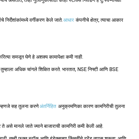
याय असतात, तेव्हा गुंतवणुकीसाठी काही स्टॉक्स निवडणे हे दुःस्वप्नापेक्षा
िर्देशांकांमध्ये वर्गीकरण केले जाते.
आधार
कंपनीचे क्षेत्र, त्याचा आकार
रित्या समजून घेणे हे अशक्य कामापेक्षा कमी नाही.
ून, ते तुम्हाला अधिक चांगले शिक्षित करते. भारतात, NSE निफ्टी आणि BSE
्ग म्हणजे सह तुलना करणे
अंतर्निहित
अनुक्रमणिका कारण कामगिरीची तुलना
र ते असे मानले जाते ज्याने बाजाराची कामगिरी कमी केली आहे.
साठी, तुम्ही फक्त स्टॉक आणि इंडेक्सच्या किंमतींचे ट्रेंड तपासू शकता; आणि