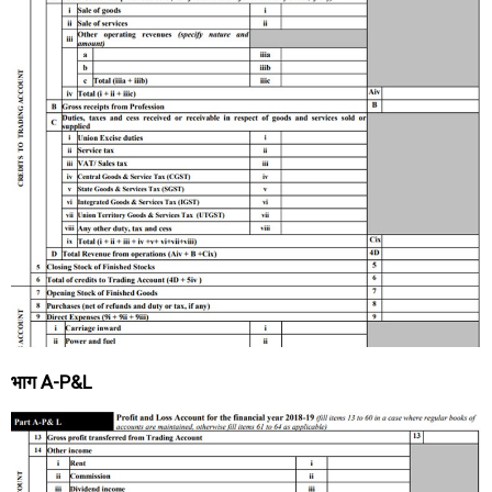
भाग A-P&L