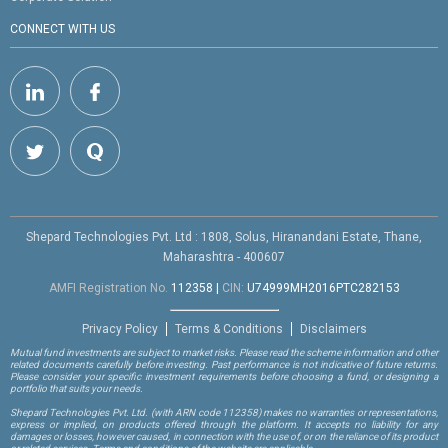
CONNECT WITH US
Shepard Technologies Pvt. Ltd : 1808, Solus, Hiranandani Estate, Thane,
Maharashtra - 400607
AMFI Registration No.
112358
|
CIN:
U74999MH2016PTC282153
Privacy Policy
Terms & Conditions
Disclaimers
Mutual fund investments are subject to market risks. Please read the scheme information and other
related documents carefully before investing. Past performance is not indicative of future returns.
Please consider your specific investment requirements before choosing a fund, or designing a
portfolio that suits your needs.
Shepard Technologies Pvt. Ltd.
(with ARN code 112358)
makes no warranties or representations,
express or implied, on products offered through the platform. It accepts no liability for any
damages or losses, however caused, in connection with the use of, or on the reliance of its product