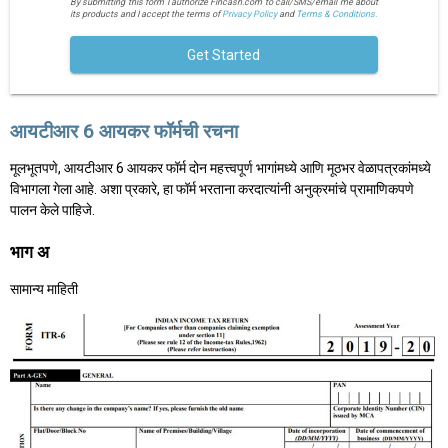
By submitting this form I authorize Fincash.com to call/SMS/email me about
its products and I accept the terms of
Privacy Policy
and
Terms & Conditions.
Get Started
आयटीआर 6 आयकर फॉर्मची रचना
मूलभूतपणे, आयटीआर 6 आयकर फॉर्म दोन महत्त्वपूर्ण भागांमध्ये आणि मूठभर वेळापत्रकांमध्ये
विभागला गेला आहे. अशा प्रकारे, हा फॉर्म भरताना करदात्यांनी अनुक्रमांचे प्रामाणिकपणे
पालन केले पाहिजे.
भाग अ
सामान्य माहिती