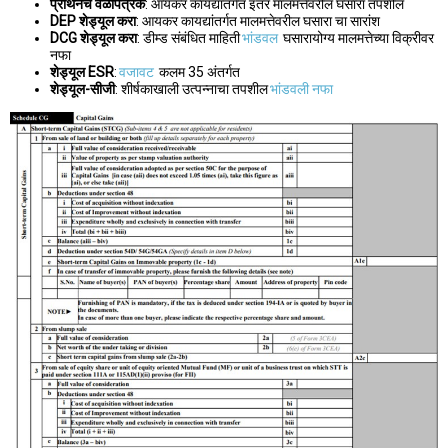
प्रार्थनेचे वेळापत्रक
: आयकर कायद्यांतर्गत इतर मालमत्तेवरील घसारा तपशील
DEP शेड्यूल करा
: आयकर कायद्यांतर्गत मालमत्तेवरील घसारा चा सारांश
DCG शेड्यूल करा
: डीम्ड संबंधित माहिती
भांडवल
घसारायोग्य मालमत्तेच्या विक्रीवर
नफा
शेड्यूल ESR
:
वजावट
कलम 35 अंतर्गत
शेड्यूल-सीजी
: शीर्षकाखाली उत्पन्नाचा तपशील
भांडवली नफा