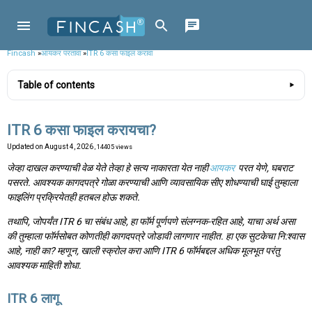
Fincash
»
आयकर परतावा
»
ITR 6 कसा फाइल करावा
Table of contents
ITR 6 कसा फाइल करायचा?
Updated on
August 4, 2026
, 14405 views
जेव्हा दाखल करण्याची वेळ येते तेव्हा हे सत्य नाकारता येत नाही
आयकर
परत येणे, घबराट
पसरते. आवश्यक कागदपत्रे गोळा करण्याची आणि व्यावसायिक सीए शोधण्याची घाई तुम्हाला
फाइलिंग प्रक्रियेतही हतबल होऊ शकते.
तथापि, जोपर्यंत ITR 6 चा संबंध आहे, हा फॉर्म पूर्णपणे संलग्नक-रहित आहे, याचा अर्थ असा
की तुम्हाला फॉर्मसोबत कोणतीही कागदपत्रे जोडावी लागणार नाहीत. हा एक सुटकेचा नि:श्वास
आहे, नाही का? म्हणून, खाली स्क्रोल करा आणि ITR 6 फॉर्मबद्दल अधिक मूलभूत परंतु
आवश्यक माहिती शोधा.
ITR 6 लागू