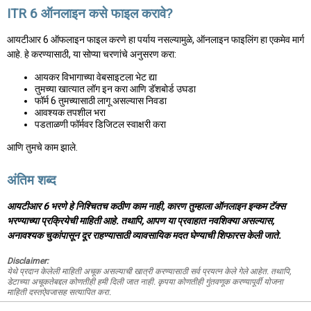
ITR 6 ऑनलाइन कसे फाइल करावे?
आयटीआर 6 ऑफलाइन फाइल करणे हा पर्याय नसल्यामुळे, ऑनलाइन फाइलिंग हा एकमेव मार्ग
आहे. हे करण्यासाठी, या सोप्या चरणांचे अनुसरण करा:
आयकर विभागाच्या वेबसाइटला भेट द्या
तुमच्या खात्यात लॉग इन करा आणि डॅशबोर्ड उघडा
फॉर्म 6 तुमच्यासाठी लागू असल्यास निवडा
आवश्यक तपशील भरा
पडताळणी फॉर्मवर डिजिटल स्वाक्षरी करा
आणि तुमचे काम झाले.
अंतिम शब्द
आयटीआर 6 भरणे हे निश्चितच कठीण काम नाही, कारण तुम्हाला ऑनलाइन इन्कम टॅक्स
भरण्याच्या प्रक्रियेची माहिती आहे. तथापि, आपण या प्रवाहात नवशिक्या असल्यास,
अनावश्यक चुकांपासून दूर राहण्यासाठी व्यावसायिक मदत घेण्याची शिफारस केली जाते.
Disclaimer:
येथे प्रदान केलेली माहिती अचूक असल्याची खात्री करण्यासाठी सर्व प्रयत्न केले गेले आहेत. तथापि,
डेटाच्या अचूकतेबद्दल कोणतीही हमी दिली जात नाही. कृपया कोणतीही गुंतवणूक करण्यापूर्वी योजना
माहिती दस्तऐवजासह सत्यापित करा.